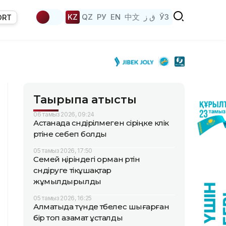
KZ
QZ
РУ
EN
中文
ق ز
ЎЗ
ORT
Тақырыпқа қатысты
06 тамыз 2026, 09:24
Астанада сөндірілмеген сіріңке көлік
өртіне себеп болды
05 тамыз 2026, 17:50
Семей өңіріндегі орман өртін
сөндіруге тікұшақтар
жұмылдырылды
05 тамыз 2026, 16:25
Алматыда түнде төбелес шығарған
бір топ азамат ұсталды