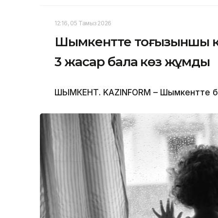
12:16, 05 Тамыз 2026
Шымкентте тоғызыншы қа
3 жасар бала көз жұмды
ШЫМКЕНТ. KAZINFORM – Шымкентте бүлд