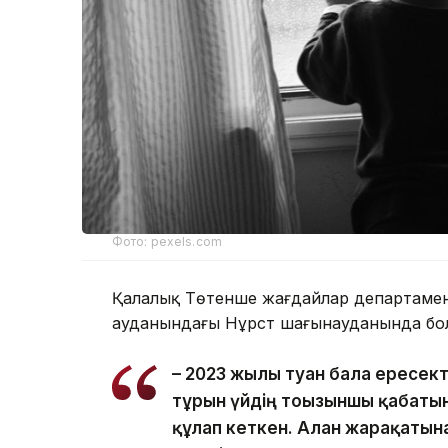
Фото: pexels.com
Қалалық Төтенше жағдайлар департаменті
ауданындағы Нұрсәт шағынауданында бол
– 2023 жылы туған бала ересек
тұрғын үйдің тоғызыншы қабаты
құлап кеткен. Алған жарақатын