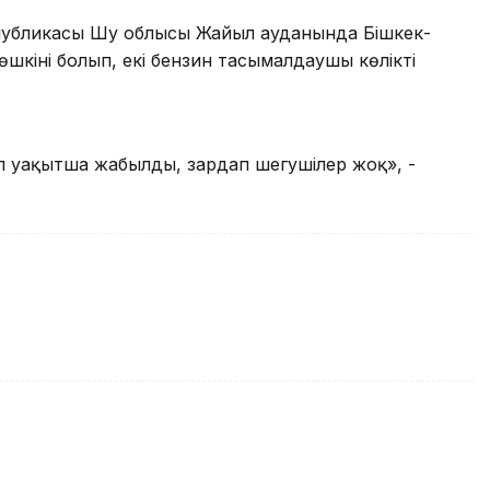
еспубликасы Шу облысы Жайыл ауданында Бішкек-
кіні болып, екі бензин тасымалдаушы көлікті
л уақытша жабылды, зардап шегушілер жоқ», -