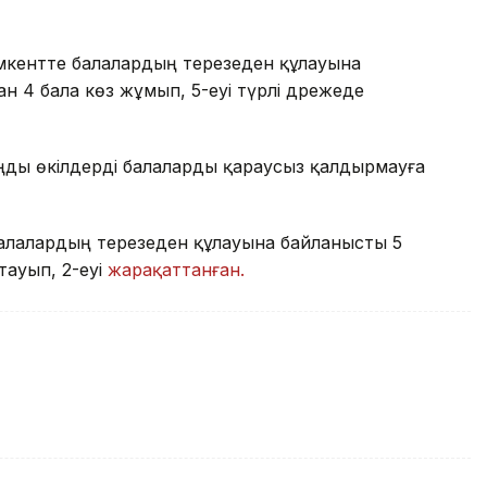
кентте балалардың терезеден құлауына
н 4 бала көз жұмып, 5-еуі түрлі дәрежеде
аңды өкілдерді балаларды қараусыз қалдырмауға
алалардың терезеден құлауына байланысты 5
тауып, 2-еуі
жарақаттанған.