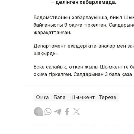
– делінген хабарламада.
Ведомствоның хабарлауынша, биыл Шым
байланысты 9 оқиға тіркелген. Салдарына
жарақаттанған.
Департамент өкілдері ата-аналар мен з
шақырды.
Еске салайық, өткен жылы Шымкентте б
оқиға тіркелген. Салдарынан 3 бала қаза 
Оқиға
Бала
Шымкент
Терезе