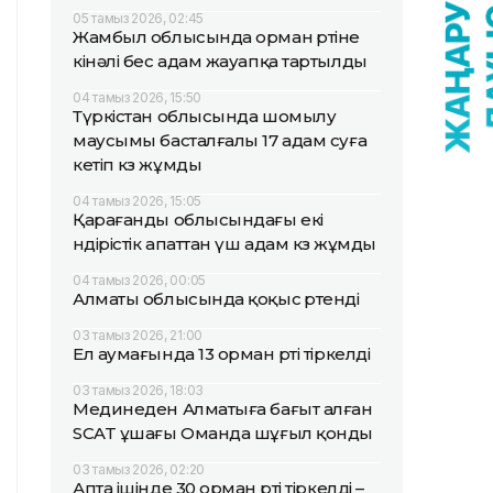
05 тамыз 2026, 02:45
Жамбыл облысында орман өртіне
кінәлі бес адам жауапқа тартылды
04 тамыз 2026, 15:50
Түркістан облысында шомылу
маусымы басталғалы 17 адам суға
кетіп көз жұмды
04 тамыз 2026, 15:05
Қарағанды облысындағы екі
өндірістік апаттан үш адам көз жұмды
04 тамыз 2026, 00:05
Алматы облысында қоқыс өртенді
03 тамыз 2026, 21:00
Ел аумағында 13 орман өрті тіркелді
03 тамыз 2026, 18:03
Мединеден Алматыға бағыт алған
SCAT ұшағы Оманда шұғыл қонды
03 тамыз 2026, 02:20
Апта ішінде 30 орман өрті тіркелді –