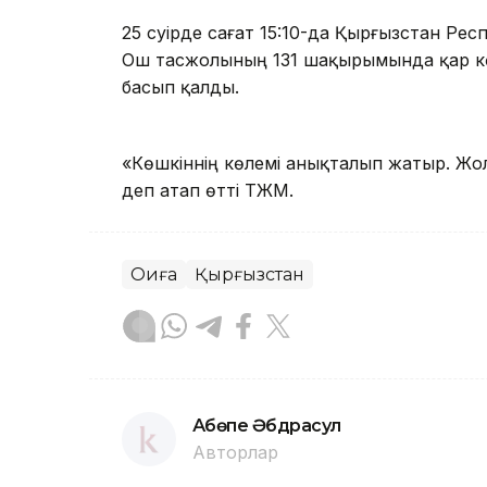
25 сәуірде сағат 15:10-да Қырғызстан Р
Ош тасжолының 131 шақырымында қар көш
басып қалды.
«Көшкіннің көлемі анықталып жатыр. Жо
деп атап өтті ТЖМ.
Оқиға
Қырғызстан
Ақбөпе Әбдрасул
Авторлар