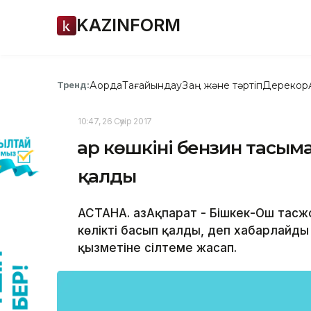
KAZINFORM
Ақорда
Тағайындау
Заң және тәртіп
Дерекқор
Тренд:
10:47, 26 Сәуір 2017
Қар көшкіні бензин тасым
қалды
АСТАНА. ҚазАқпарат - Бішкек-Ош тас
көлікті басып қалды, деп хабарлайды
қызметіне сілтеме жасап.