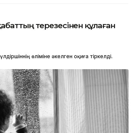
баттың терезесінен құлаған
іршіннің өліміне әкелген оқиға тіркелді.