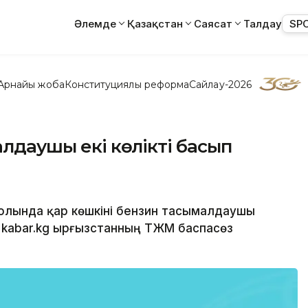
Әлемде
Қазақстан
Саясат
Талдау
SP
Арнайы жоба
Конституциялық реформа
Сайлау-2026
алдаушы екі көлікті басып
жолында қар көшкіні бензин тасымалдаушы
 kabar.kg Қырғызстанның ТЖМ баспасөз