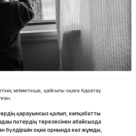
нің мәліметінше, қайғылы оқиға Қаратау
ған.
тердің қарауынсыз қалып, көпқабатты
ндағы пәтердің терезесінен абайсызда
ан бүлдіршін оқиға орнында көз жұмды,