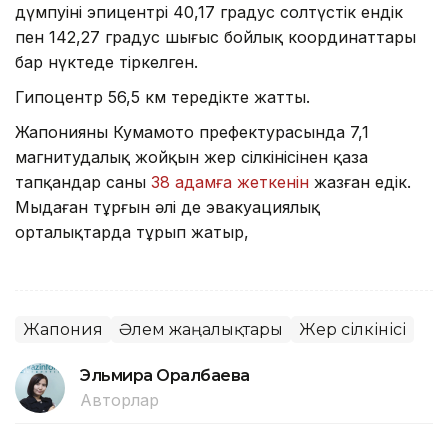
дүмпуінің эпицентрі 40,17 градус солтүстік ендік
пен 142,27 градус шығыс бойлық координаттары
бар нүктеде тіркелген.
Гипоцентр 56,5 км тереңдікте жатты.
Жапонияның Кумамото префектурасында 7,1
магнитудалық жойқын жер сілкінісінен қаза
тапқандар саны
38 адамға жеткенін
жазған едік.
Мыңдаған тұрғын әлі де эвакуациялық
орталықтарда тұрып жатыр,
Жапония
Әлем жаңалықтары
Жер сілкінісі
Эльмира Оралбаева
Авторлар