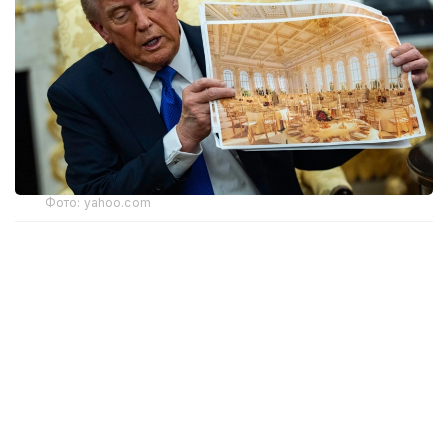
Фото: yahoo.com
Апелляциялық алқаның үш судьясының екеуі бұл
шешімді қолдады. Алайда тыйым тек жердің
үстіндегі жұмыстарға қатысты. Жобаның жерасты
бөлігінің құрылысы әзірге жалғаса береді. Онда
бомбадан қорғанатын баспана және басқа
да нысандар орналастырылмақ.
Дау Дональд Трамп әкімшілігі Ақ үйдің Шығыс
қанатын бұзып, Конгрестің алдын ала