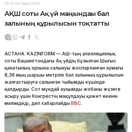
05:19, 08 Тамыз 2026
АҚШ соты Ақ үй маңындағы бал
залының құрылысын тоқтатты
АСТАНА. KAZINFORM — АҚШ-тың апелляциялық
соты Вашингтондағы Ақ үйдің бұзылған Шығыс
қанатының орнына салынуы жоспарланған аумағы
8,36 мың шаршы метрлік бал залының құрылысын
жалғастыруға салынған тыйымды күшінде
қалдырды. Сот мұндай ауқымды жобаны жүзеге
асыру үшін Конгрестің мақұлдауы қажет екенін
мәлімдеді, деп хабарлайды
BBC
.