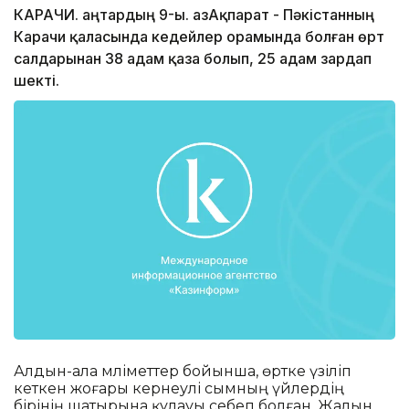
КАРАЧИ. Қаңтардың 9-ы. ҚазАқпарат - Пәкістанның
Карачи қаласында кедейлер орамында болған өрт
салдарынан 38 адам қаза болып, 25 адам зардап
шекті.
Алдын-ала мәліметтер бойынша, өртке үзіліп
кеткен жоғары кернеулі сымның үйлердің
бірінің шатырына құлауы себеп болған. Жалын