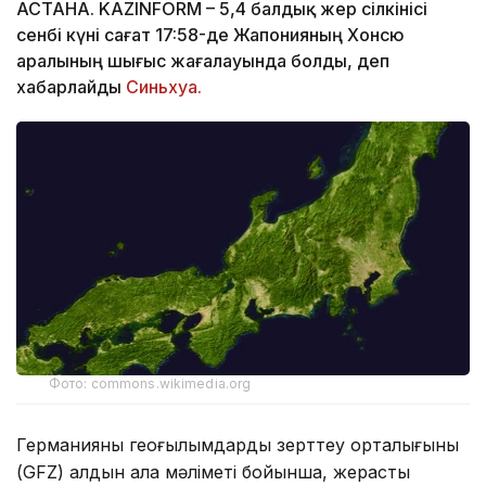
АСТАНА. KAZINFORM – 5,4 балдық жер сілкінісі
сенбі күні сағат 17:58-де Жапонияның Хонсю
аралының шығыс жағалауында болды, деп
хабарлайды
Синьхуа.
Фото: commons.wikimedia.org
Германияның геоғылымдарды зерттеу орталығының
(GFZ) алдын ала мәліметі бойынша, жерасты