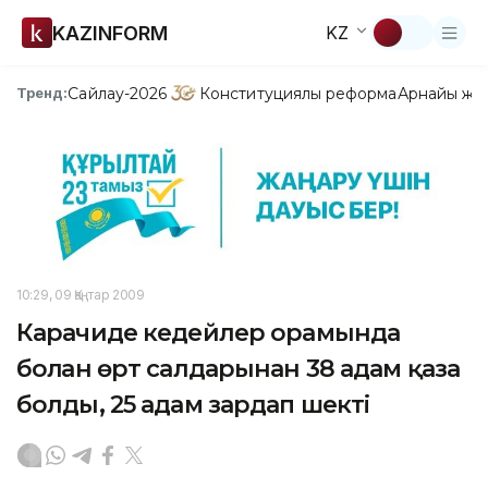
KAZINFORM
KZ
Сайлау-2026
Конституциялық реформа
Арнайы жо
Тренд:
10:29, 09 Қаңтар 2009
Карачиде кедейлер орамында
болған өрт салдарынан 38 адам қаза
болды, 25 адам зардап шекті