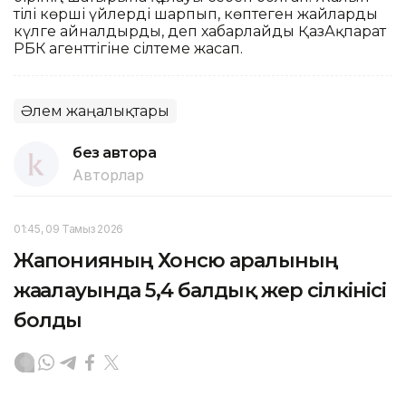
тілі көрші үйлерді шарпып, көптеген жайларды
күлге айналдырды, деп хабарлайды ҚазАқпарат
РБК агенттігіне сілтеме жасап.
Әлем жаңалықтары
без автора
Авторлар
01:45, 09 Тамыз 2026
Жапонияның Хонсю аралының
жағалауында 5,4 балдық жер сілкінісі
болды