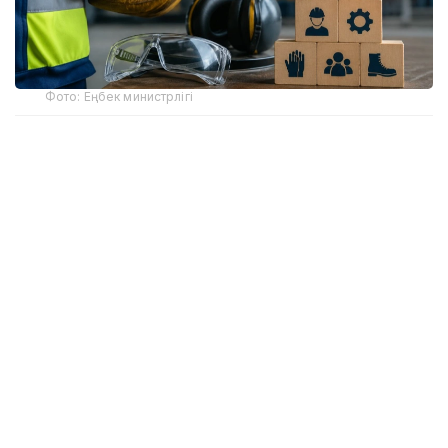
Фото: Еңбек министрлігі
Қарағанды облысында маргарин зауыты мен құс
фабрикасында болған екі топтық өндірістік
жазатайым оқиға тергеліп жатыр.
Қарағанды облысының Мемлекеттік еңбек
инспекциясы департаментінің мәліметінше,
маргарин зауыты аумағында жұмыс барысында
теміржол құрамы жылжып кетіп, автокөлікке
орнатылған контейнерге соғылған. Соның
салдарынан көлік құралы орнынан жылжып,
контейнер оның жанында тұрған екі жұмыскерді
контейнерлер қатарына қысып қалған. Екі
жұмысшы да алған жарақаттарынан көз жұмды.