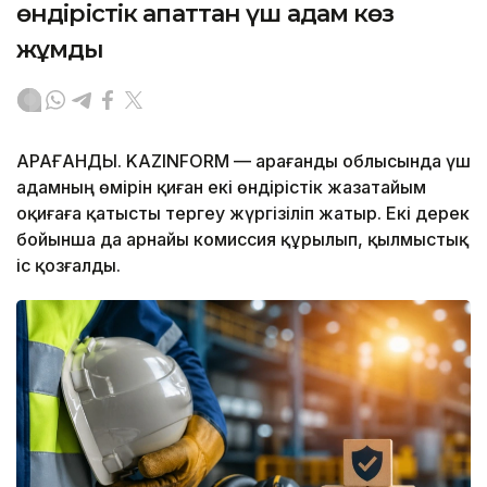
өндірістік апаттан үш адам көз
жұмды
ҚАРАҒАНДЫ. KAZINFORM — Қарағанды облысында үш
адамның өмірін қиған екі өндірістік жазатайым
оқиғаға қатысты тергеу жүргізіліп жатыр. Екі дерек
бойынша да арнайы комиссия құрылып, қылмыстық
іс қозғалды.