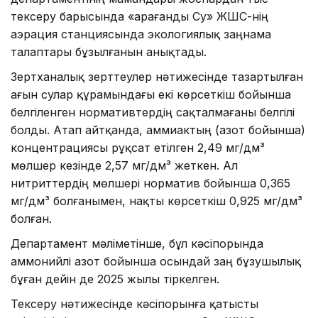
тексеру барысында «Қарағанды Су» ЖШС-нің
аэрация станциясында экологиялық заңнама
талаптары бұзылғанын анықтады.
Зертханалық зерттеулер нәтижесінде тазартылған
ағын сулар құрамындағы екі көрсеткіш бойынша
белгіленген нормативтердің сақталмағаны белгілі
болды. Атап айтқанда, аммиактың (азот бойынша)
концентрациясы рұқсат етілген 2,49 мг/дм³
мөлшер кезінде 2,57 мг/дм³ жеткен. Ал
нитриттердің мөлшері норматив бойынша 0,365
мг/дм³ болғанымен, нақты көрсеткіш 0,925 мг/дм³
болған.
Департамент мәліметінше, бұл кәсіпорында
аммонийлі азот бойынша осындай заң бұзушылық
бұған дейін де 2025 жылы тіркелген.
Тексеру нәтижесінде кәсіпорынға қатысты