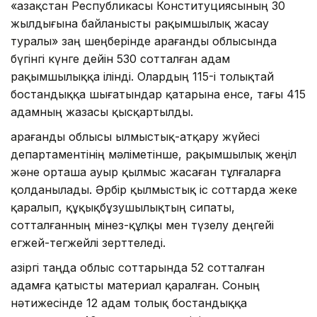
«Қазақстан Республикасы Конституциясының 30
жылдығына байланысты рақымшылық жасау
туралы» заң шеңберінде Қарағанды облысында
бүгінгі күнге дейін 530 сотталған адам
рақымшылыққа ілінді. Олардың 115-і толықтай
бостандыққа шығатындар қатарына енсе, тағы 415
адамның жазасы қысқартылды.
Қарағанды облысы Қылмыстық-атқару жүйесі
департаментінің мәліметінше, рақымшылық жеңіл
және орташа ауыр қылмыс жасаған тұлғаларға
қолданылады. Әрбір қылмыстық іс соттарда жеке
қаралып, құқықбұзушылықтың сипаты,
сотталғанның мінез-құлқы мен түзелу деңгейі
егжей-тегжейлі зерттеледі.
Қазіргі таңда облыс соттарында 52 сотталған
адамға қатысты материал қаралған. Соның
нәтижесінде 12 адам толық бостандыққа