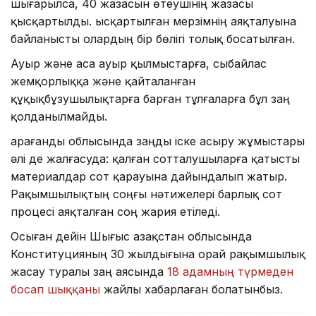
шығарылса, 40 жазасын өтеушінің жазасы
қысқартылды. Қысқартылған мерзімнің аяқталуына
байланысты олардың бір бөлігі толық босатылған.
Ауыр және аса ауыр қылмыстарға, сыбайлас
жемқорлыққа және қайталанған
құқықбұзушылықтарға барған тұлғаларға бұл заң
қолданылмайды.
Қарағанды облысында заңды іске асыру жұмыстары
әлі де жалғасуда: қалған сотталушыларға қатысты
материалдар сот қарауына дайындалып жатыр.
Рақымшылықтың соңғы нәтижелері барлық сот
процесі аяқталған соң жария етіледі.
Осыған дейін Шығыс Қазақстан облысында
Конституцияның 30 жылдығына орай рақымшылық
жасау туралы заң аясында
18 адамның түрмеден
босап шыққаны
жайлы хабарлаған болатынбыз.