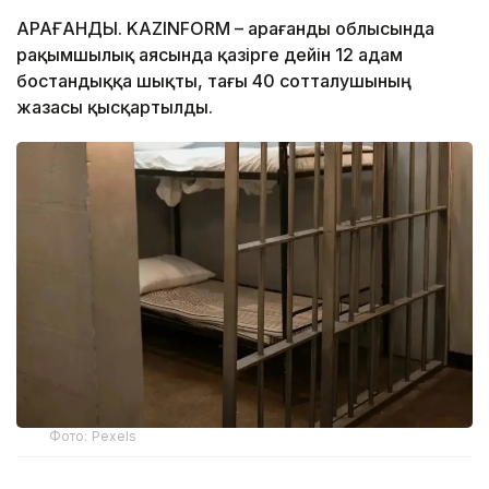
ҚАРАҒАНДЫ. KAZINFORM – Қарағанды облысында
рақымшылық аясында қазірге дейін 12 адам
бостандыққа шықты, тағы 40 сотталушының
жазасы қысқартылды.
Фото: Pexels