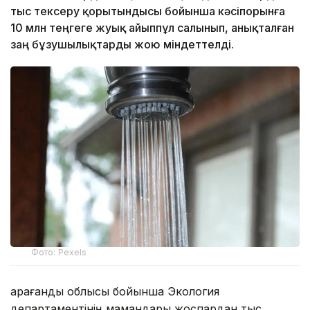
тыс тексеру қорытындысы бойынша кәсіпорынға
10 млн теңгеге жуық айыппұл салынып, анықталған
заң бұзушылықтарды жою міндеттелді.
Фото: Pexels
Қарағанды облысы бойынша Экология
департаментінің мамандары жоспардан тыс