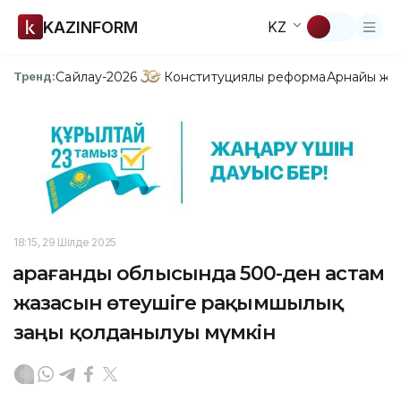
KAZINFORM
KZ
Сайлау-2026
Конституциялық реформа
Арнайы жо
Тренд:
18:15, 29 Шілде 2025
Қарағанды облысында 500-ден астам
жазасын өтеушіге рақымшылық
заңы қолданылуы мүмкін