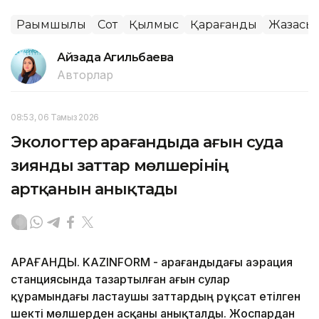
Рақымшылық
Сот
Қылмыс
Қарағанды
Жазасын
Айзада Агильбаева
Авторлар
08:53, 06 Тамыз 2026
Экологтер Қарағандыда ағын суда
зиянды заттар мөлшерінің
артқанын анықтады
ҚАРАҒАНДЫ. KAZINFORM - Қарағандыдағы аэрация
станциясында тазартылған ағын сулар
құрамындағы ластаушы заттардың рұқсат етілген
шекті мөлшерден асқаны анықталды. Жоспардан