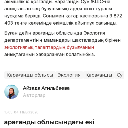
әкімшілік іс қозғалды. «Қарағанды Су» ЖШС-не
анықталған заң бұзушылықтарды жою туралы
нұсқама берілді. Сонымен қатар кәсіпорынға 9 872
403 теңге көлемінде әкімшілік айыппұл салынды.
Бұған дейін Қарағанды облысында Экология
департаментінің мамандары шахталардың бірінен
экологиялық талаптардың бұзылғанын
анықтағанын хабарланған болатынбыз.
Қарағанды облысы
Экология
Қарағанды
Су
Айзада Агильбаева
Авторлар
15:05, 04 Тамыз 2026
Қарағанды облысындағы екі