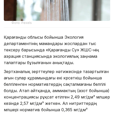
Фото: Pexels
Қарағанды облысы бойынша Экология
департаментінің мамандары жоспардан тыс
тексеру барысында «Қарағанды Су» ЖШС-нің
аэрация станциясында экологиялық заңнама
талаптары бұзылғанын анықтады.
Зертханалық зерттеулер нәтижесінде тазартылған
ағын сулар құрамындағы екі көрсеткіш бойынша
белгіленген нормативтердің сақталмағаны белгілі
болды. Атап айтқанда, аммиактың (азот бойынша)
концентрациясы рұқсат етілген 2,49 мг/дм³ мөлшер
кезінде 2,57 мг/дм³ жеткен. Ал нитриттердің
мөлшері норматив бойынша 0,365 мг/дм³