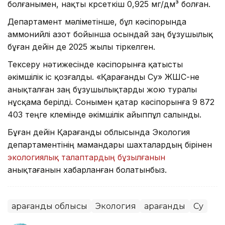
болғанымен, нақты көрсеткіш 0,925 мг/дм³ болған.
Департамент мәліметінше, бұл кәсіпорында
аммонийлі азот бойынша осындай заң бұзушылық
бұған дейін де 2025 жылы тіркелген.
Тексеру нәтижесінде кәсіпорынға қатысты
әкімшілік іс қозғалды. «Қарағанды Су» ЖШС-не
анықталған заң бұзушылықтарды жою туралы
нұсқама берілді. Сонымен қатар кәсіпорынға 9 872
403 теңге көлемінде әкімшілік айыппұл салынды.
Бұған дейін Қарағанды облысында Экология
департаментінің мамандары шахталардың бірінен
экологиялық талаптардың бұзылғанын
анықтағанын хабарланған болатынбыз.
Қарағанды облысы
Экология
Қарағанды
Су