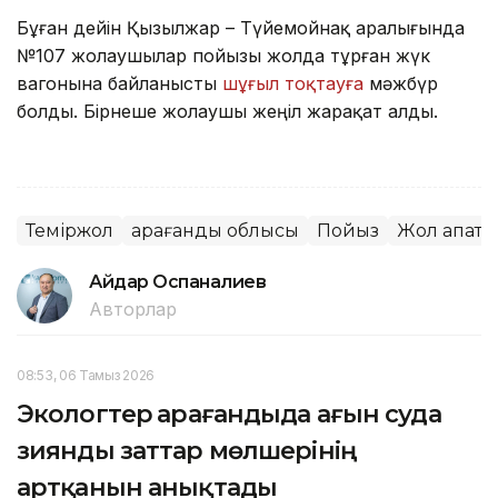
Бұған дейін Қызылжар – Түйемойнақ аралығында
№107 жолаушылар пойызы жолда тұрған жүк
вагонына байланысты
шұғыл тоқтауға
мәжбүр
болды. Бірнеше жолаушы жеңіл жарақат алды.
Теміржол
Қарағанды облысы
Пойыз
Жол апаты
Айдар Оспаналиев
Авторлар
08:53, 06 Тамыз 2026
Экологтер Қарағандыда ағын суда
зиянды заттар мөлшерінің
артқанын анықтады