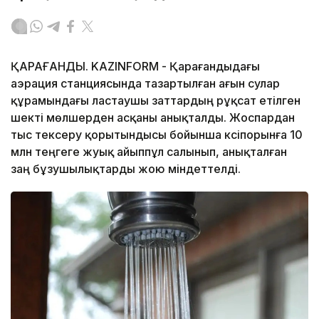
ҚАРАҒАНДЫ. KAZINFORM - Қарағандыдағы
аэрация станциясында тазартылған ағын сулар
құрамындағы ластаушы заттардың рұқсат етілген
шекті мөлшерден асқаны анықталды. Жоспардан
тыс тексеру қорытындысы бойынша кәсіпорынға 10
млн теңгеге жуық айыппұл салынып, анықталған
заң бұзушылықтарды жою міндеттелді.