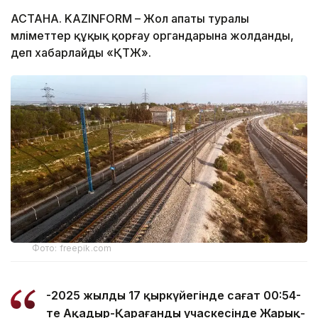
АСТАНА. KAZINFORM – Жол апаты туралы
мәліметтер құқық қорғау органдарына жолданды,
деп хабарлайды «ҚТЖ».
Фото: freepik.com
-2025 жылдың 17 қыркүйегінде сағат 00:54-
те Ақадыр-Қарағанды учаскесінде Жарық-