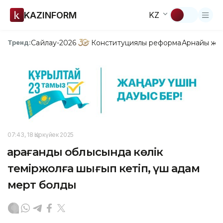
KAZINFORM
KZ
Сайлау-2026
Конституциялық реформа
Арнайы жо
Тренд:
07:43, 18 Қыркүйек 2025
Қарағанды облысында көлік
теміржолға шығып кетіп, үш адам
мерт болды