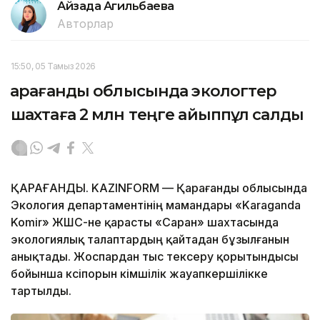
Айзада Агильбаева
Авторлар
15:50, 05 Тамыз 2026
Қарағанды облысында экологтер
шахтаға 2 млн теңге айыппұл салды
ҚАРАҒАНДЫ. KAZINFORM — Қарағанды облысында
Экология департаментінің мамандары «Karaganda
Komir» ЖШС-не қарасты «Саран» шахтасында
экологиялық талаптардың қайтадан бұзылғанын
анықтады. Жоспардан тыс тексеру қорытындысы
бойынша кәсіпорын әкімшілік жауапкершілікке
тартылды.