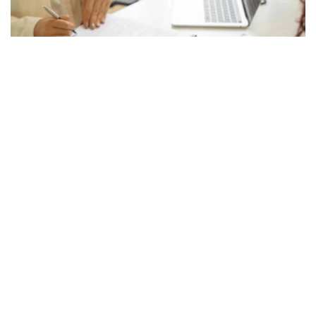
Фото: istockphoto.com
Жоспардан тыс тексеруді Қарағанды облысы
бойынша Экология департаменті жүргізді.
Ведомство мәліметінше, Соқыр өзеніне ағызылатын
сарқынды суларға жүргізілген зертханалық талдау
барысында нитриттердің рұқсат етілген шекті
концентрациясының асып кеткені анықталған.
Белгіленген норматив 0,096 мг/дм³ болса, іс
жүзінде ластаушы заттың мөлшері 0,330 мг/дм³-ді