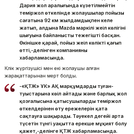
Дария жол аралығында күзетілмейтін
теміржол өткелінде жолаушылар пойызы
сағатына 92 км жылдамдықпен келе
жатып, алдына Mazda маркілі жеңіл көлігінің
шығуына байланысты тежегішті басқан.
Өкінішке қарай, пойыз жеңіл көлікті қағып
өтті,-делінген компанияның
хабарламасында.
Көлік жүргізушісі мен екі жолаушы алған
жарақаттарынан мерт болды.
-«ҚТЖ» ҰК» АҚ марқұмдардың туған-
туыстарына көңіл айтады және барлық жол
қозғалысына қатысушыларды теміржол
өткелдерінен өту ережелерін қатаң
сақтауға шақырады. Тәуекел деңгейі арта
түсетін түнгі уақытта ерекше мұқият болу
қажет,-делінге ҚТЖ хабарламасында.