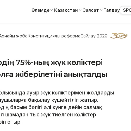
Әлемде
Қазақстан
Саясат
Талдау
SP
Арнайы жоба
Конституциялық реформа
Сайлау-2026
дің 75%-ның жүк көліктері
лға жіберілетіні анықталды
облысында ауыр жүк көліктерімен жолдарды
ушыларға бақылау күшейтіліп жатыр.
ің басым бөлігі әлі күнге дейін салмақ
ал шамадан тыс жүк тиелген көліктер
іп отыр.