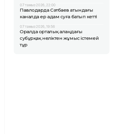
07 тамыз 2026, 22:00
Павлодарда Сәтбаев атындағы
каналда ер адам суға батып кетті
07 тамыз 2026, 19:56
Оралда орталық алаңдағы
субұрқақ неліктен жұмыс істемей
тұр