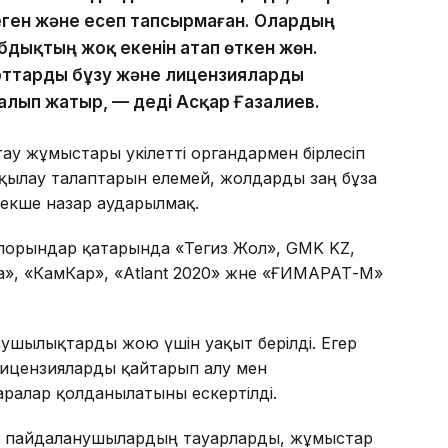
ген және есеп тапсырмаған. Олардың
бдықтың жоқ екенін атап өткен жөн.
рттарды бұзу және лицензияларды
алып жатыр, — деді Асқар Ғазалиев.
у жұмыстары уәкілетті органдармен бірлесіп
ақылау талаптарын елемей, жолдарды заң бұза
екше назар аударылмақ.
сіпорындар қатарында «Тегиз Жол», GMK KZ,
», «КамКар», «Atlant 2020» және «ҒИМАРАТ-М»
ушылықтарды жою үшін уақыт берілді. Егер
лицензияларды қайтарып алу мен
шаралар қолданылатыны ескертілді.
н пайдаланушылардың тауарларды, жұмыстар