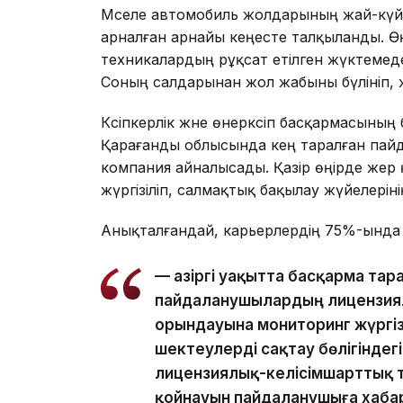
Мәселе автомобиль жолдарының жай-күйі
арналған арнайы кеңесте талқыланды. Ө
техникалардың рұқсат етілген жүктемеде
Соның салдарынан жол жабыны бүлініп,
Кәсіпкерлік және өнеркәсіп басқармасының
Қарағанды облысында кең таралған пай
компания айналысады. Қазір өңірде же
жүргізіліп, салмақтық бақылау жүйелеріні
Анықталғандай, карьерлердің 75%-ында
— Қазіргі уақытта басқарма та
пайдаланушылардың лицензия
орындауына мониторинг жүргі
шектеулерді сақтау бөлігіндегі
лицензиялық-келісімшарттық 
қойнауын пайдаланушыға хаба