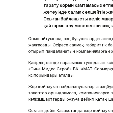
тарату қорын қамтамасыз етпе
жетеуінде салмақ өлшейтін жа
Осыған байланысты келісімша
қайтарып алу мәселесі пысықт
Оның айтуынша, заң бұзушыларды анықта
жалғасады. Әсіресе салмақ-габариттік б
отырып пайдаланатын компанияларға ер
Қазірдің өзінде наразылық туындаған кә
«Сине Мидас Строй» БК, «МАТ-Сарыарқа
кәсіпорындары аталды.
Жер қойнауын пайдаланушыларға заңбұз
талаптар орындалмаса, компанияларға 
келісімшарттарды бұзуға дейінгі қатаң 
Осыған дейін Қазақстанда жер қойнауы