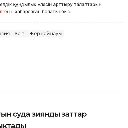
і елдік құндылық үлесін арттыру талаптарын
лгенін
хабарлаған болатынбыз.
нзия
Кәсіп
Жер қойнауы
ғын суда зиянды заттар
ықтады