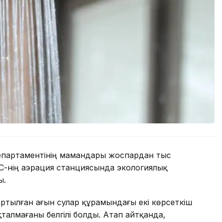
партаментінің мамандары жоспардан тыс
-нің аэрация станциясында экологиялық
ы.
артылған ағын сулар құрамындағы екі көрсеткіш
талмағаны белгілі болды. Атап айтқанда,