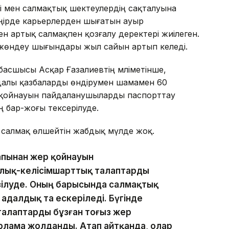
 мен салмақтық шектеулердің сақталуына
ңірде карьерлерден шығатын ауыр
н артық салмақпен қозғалу деректері жиілеген.
 жөндеу шығындары жыл сайын артып келеді.
 басшысы Асқар Ғазалиевтің мәліметінше,
далы қазбаларды өндірумен шамамен 60
р қойнауын пайдаланушыларды паспорттау
ң бар-жоғы тексерілуде.
 салмақ өлшейтін жабдық мүлде жоқ.
рапынан жер қойнауын
лық-келісімшарттық талаптарды
зілуде. Оның барысында салмақтық
 адалдық та ескеріледі. Бүгінде
талаптарды бұзған тоғыз жер
рлама жолданды. Атап айтқанда, олар