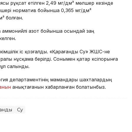
сы рұқсат етілген 2,49 мг/дм³ мөлшер кезінде
өлшері норматив бойынша 0,365 мг/дм³
м³ болған.
да аммонийлі азот бойынша осындай заң
келген.
 әкімшілік іс қозғалды. «Қарағанды Су» ЖШС-не
алы нұсқама берілді. Сонымен қатар кәсіпорынға
пұл салынды.
огия департаментінің мамандары шахталардың
ғанын
анықтағанын хабарланған болатынбыз.
ғанды
Су