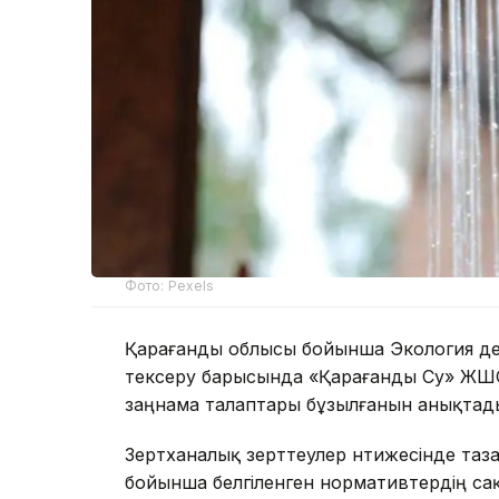
Фото: Pexels
Қарағанды облысы бойынша Экология де
тексеру барысында «Қарағанды Су» ЖШС
заңнама талаптары бұзылғанын анықтад
Зертханалық зерттеулер нәтижесінде таз
бойынша белгіленген нормативтердің сақ