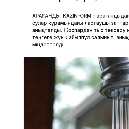
ҚАРАҒАНДЫ. KAZINFORM - Қарағандыда
сулар құрамындағы ластаушы заттар
анықталды. Жоспардан тыс тексеру 
теңгеге жуық айыппұл салынып, аны
міндеттелді.