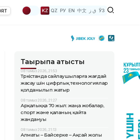
KZ
QZ
РУ
EN
中文
ق ز
ЎЗ
ORT
Тақырыпқа қатысты
08 тамыз 2026, 21:53
Түркістанда сайлаушыларға жағдай
жасау үшін цифрлық технологиялар
қолданылып жатыр
08 тамыз 2026, 21:27
Арқалыққа 70 жыл: жаңа жобалар,
спорт және қаланың қайта
жандануы
08 тамыз 2026, 21:13
Алматы – Байсерке – Ақсай жолы