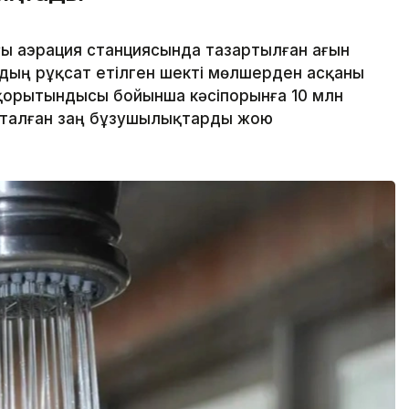
ғы аэрация станциясында тазартылған ағын
дың рұқсат етілген шекті мөлшерден асқаны
қорытындысы бойынша кәсіпорынға 10 млн
қталған заң бұзушылықтарды жою