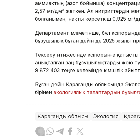
аммиактың (азот бойынша) концентрация
2,57 мг/дм³ жеткен. Ал нитриттердің м
болғанымен, нақты көрсеткіш 0,925 мг/д
Департамент мәліметінше, бұл кәсіпорын
бұзушылық бұған дейін де 2025 жылы тір
Тексеру нәтижесінде кәсіпорынға қатысты
анықталған заң бұзушылықтарды жою тур
9 872 403 теңге көлемінде әкімшілік айып
Бұған дейін Қарағанды облысында Экол
бірінен
экологиялық талаптардың бұзыл
Қарағанды облысы
Экология
Қара