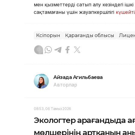
мен қызметтерді сатып алу кезіндегі ішк
сақтамағаны үшін жауапкершілігі
күшейті
Кәсіпорын
Қарағанды облысы
Лице
Айзада Агильбаева
Авторлар
08:53, 06 Тамыз 2026
Экологтер Қарағандыда а
мөлшерінің артқанын ан