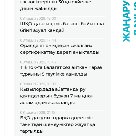
жүк көліктері үшін 30 қыркүйекке
дейін жабылды
08 тамыз 2026, 18:00
ШҚО-да азық-түлік бағасы бойынша
бүгінгі ахуал қандай
08 тамыз 2026, 17:44
Оралда ет өнімдерін «жалған»
сертификаттау дерегі анықталды
08 тамыз 2026, 15:46
TikTok-та балағат сөз айтқан Тараз
тұрғыны 5 тәулікке қамалды
08 тамыз 2026, 01:36
Қызылордада абаттандыру
қағидаларын бұзған 7 мыңнан
астам адам жазаланды
08 тамыз 2026, 01:15
БҚО-да тұрғындарға дөрекілік
танытқан шенеуніктер жауапқа
тартылды