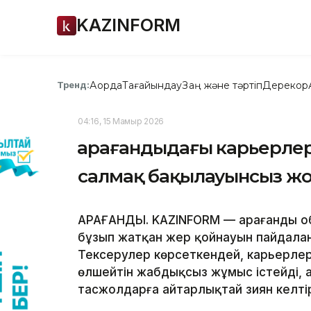
KAZINFORM
Ақорда
Тағайындау
Заң және тәртіп
Дерекқор
Тренд:
04:16, 15 Мамыр 2026
Қарағандыдағы карьерлер
салмақ бақылауынсыз жо
ҚАРАҒАНДЫ. KAZINFORM — Қарағанды 
бұзып жатқан жер қойнауын пайдалан
Тексерулер көрсеткендей, карьерлерд
өлшейтін жабдықсыз жұмыс істейді, 
тасжолдарға айтарлықтай зиян келтір