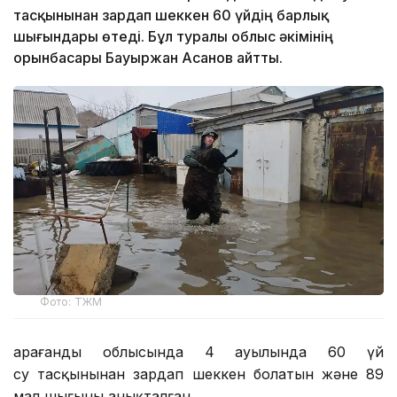
тасқынынан зардап шеккен 60 үйдің барлық
шығындары өтеді. Бұл туралы облыс әкімінің
орынбасары Бауыржан Асанов айтты.
Фото: ТЖМ
Қарағанды облысында 4 ауылында 60 үй
су тасқынынан зардап шеккен болатын және 89
мал шығыны анықталған.