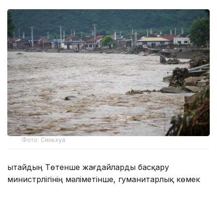
Фото: Синьхуа
Қытайдың Төтенше жағдайларды басқару
министрлігінің мәліметінше, гуманитарлық көмек
елдің солтүстік-батысындағы Шэньси
провинциясында су тасқынының салдарын жою
және зардап шеккен тұрғындарға қолдау көрсету