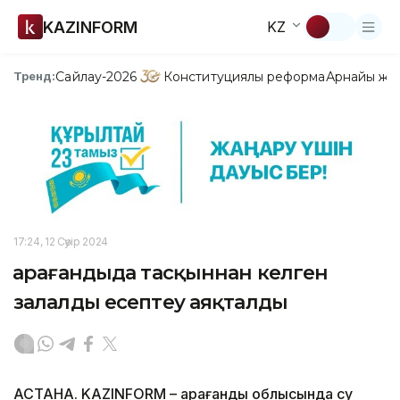
KAZINFORM
KZ
Сайлау-2026
Конституциялық реформа
Арнайы жо
Тренд:
17:24, 12 Сәуір 2024
Қарағандыда тасқыннан келген
залалды есептеу аяқталды
АСТАНА. KAZINFORM – Қарағанды облысында су