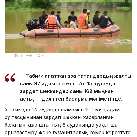
Фото: EFE-ТАСС
— Табиғи апаттан қаза тапқандардың жалпы
саны 97 адамға жетті. Ал 15 ауданда
зардап шеккендер саны 168 мыңнан
асты, — делінген басқарма мәліметінде.
5 тамызда 14 ауданда шамамен 160 мың адам
су тасқынынан зардап шеккені хабарланған
болатын. Қазір штаттың 6 ауданында уақытша
орналастыру және гуманитарлық көмек көрсетуге