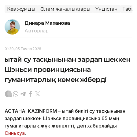
Көз жұмды
Әлем жаңалықтары
Үндістан
Табиғ
Динара Маханова
Авторлар
01:29, 05 Тамыз 2026
Қытай су тасқынынан зардап шеккен
Шэньси провинциясына
гуманитарлық көмек жіберді
АСТАНА. KAZINFORM – Қытай билігі су тасқынынан
зардап шеккен Шэньси провинциясына 65 мың
гуманитарлық жүк жөнелтті, деп хабарлайды
Синьхуа
.