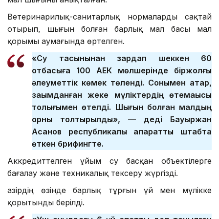
Ветеринарилық-санитарлық нормаларды сақтай
отырып, шығын болған барлық мал басы мал
қорымы аумағында өртелген.
«Су тасқынынан зардап шеккен 60
отбасыға 100 АЕК мөлшерінде біржолғы
әлеуметтік көмек төленді. Сонымен қатар,
зақымданған жеке мүліктердің өтемақысы
толығымен өтелді. Шығын болған малдың
орны толтырылды», — деді Бауыржан
Асанов республикалық ақпараттық штабта
өткен брифингте.
Аккредиттелген ұйым су басқан объектілерге
бағалау және техникалық тексеру жүргізді.
Қазірдің өзінде барлық тұрғын үй мен мүлікке
қорытынды берілді.