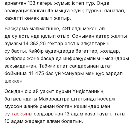
арналған 133 лагерь жұмыс істеп тұр. Онда
эвакуацияланған 45 мыңға жуық тұрғын паналап,
қажетті көмек алып жатыр.
Басқарма мәліметінше, 481 елді мекен әлі
де су астында қалып отыр. Сонымен қатар жалпы
аумағы 14 382,26 гектар егістік алқаптарын
су басты. Кейбір аудандарда бөгеттер, жолдар,
көпірлер және басқа да инфрақұрылым нысандары
зақымданған. Табиғи апат салдарынан штат
бойынша 41 475 бас үй жануары мен құс зардап
шеккен.
Осыдан бір ай уақыт бұрын Үндістанның
батысындағы Махараштра штатында нөсерлі
муссон жаңбырынан болған көшкіндер мен
су тасқыны
салдарынан 13 адам қаза тауып, тағы
10 адам жарақат алған болатын.