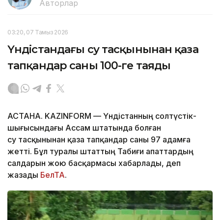
Авторлар
03:20, 07 Тамыз 2026
Үндістандағы су тасқынынан қаза
тапқандар саны 100-ге таяды
АСТАНА. KAZINFORM — Үндістанның солтүстік-
шығысындағы Ассам штатында болған
су тасқынынан қаза тапқандар саны 97 адамға
жетті. Бұл туралы штаттың Табиғи апаттардың
салдарын жою басқармасы хабарлады, деп
жазады
БелТА
.