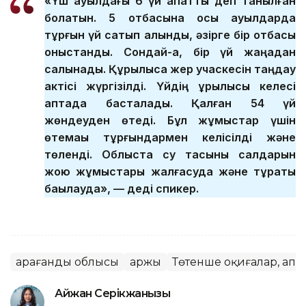
«Үш ауылдағы 6 үй апатты деп танылған
болатын. 5 отбасына осы ауылдарда
тұрғын үй сатып алынды, әзірге бір отбасы
қоныстанды. Сондай-ақ, бір үй жаңадан
салынады. Құрылысқа жер учаскесін таңдау
актісі жүргізілді. Үйдің құрылысы келесі
аптада басталады. Қалған 54 үй
жөндеуден өтеді. Бұл жұмыстар үшін
өтемақы тұрғындармен келісілді және
төленді. Облыста су тасқыны салдарын
жою жұмыстары жалғасуда және тұрақты
бақылауда», — деді спикер.
Қарағанды облысы
Қаржы
Төтенше оқиғалар, апа
Айжан Серікжанқызы