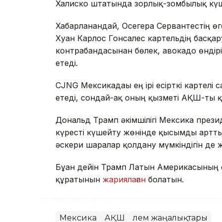
Халиско штатында зорлық-зомбылық күш
Хабарланғандай, Осегера Сервантестің ө
Хуан Карлос Гонсалес картельдің басқаруы
контрабандасынан бөлек, авокадо өндірі
етеді.
CJNG Мексикадағы ең ірі есірткі картелі 
етеді, сондай-ақ оның қызметі АҚШ-ты қо
Дональд Трамп әкімшілігі Мексика презид
күресті күшейту жөнінде қысымды артты
әскери шаралар қолдану мүмкіндігін де 
Бұған дейін Трамп Латын Америкасының е
құратынын
жариялаған
болатын.
Мексика
АҚШ
Әлем жаңалықтары