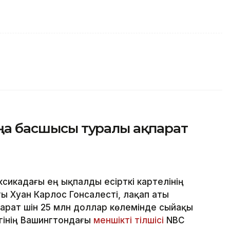
жаңа басшысы туралы ақпарат
сикадағы ең ықпалды есірткі картелінің
ы Хуан Карлос Гонсалесті, лақап аты
арат үшін 25 млн доллар көлемінде сыйақы
ігінің Вашингтондағы
меншікті тілшісі
NBC