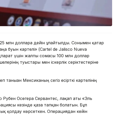
25 млн долларға дейін ұлғайтылды. Сонымен қатар
а буын картелі» (Cartel de Jalisco Nueva
ақпарат үшін жалпы сомасы 100 млн доллар
елерінің туыстары мен іскерлік серіктестеріне
 таныған Мексиканың сегіз есірткі картелінің
о Рубен Осегера Сервантес, лақап аты «Эль
ациясы кезінде қаза тапқан болатын. Бұл
тық қолдау көрсеткен. Операциядан кейін