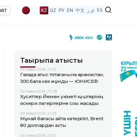
KZ
QZ
РУ
EN
中文
ق ز
ЎЗ
ORT
Тақырыпқа қатысты
06 тамыз 2026, 23:52
Газада атыс тоқтағанына қарамастан,
300 бала көз жұмды — ЮНИСЕФ
06 тамыз 2026, 23:38
Хуситтер Йемен үкіметі күштерінің
әскери лагерлеріне соққы жасады
06 тамыз 2026, 23:25
Мұнай бағасы қайта көтеріліп, Brent
80 доллардан асты
06 тамыз 2026, 23:12