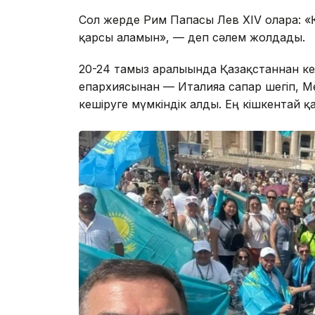
Сол жерде Рим Папасы Лев XIV оларға: «
қарсы аламын», — деп сәлем жолдады.
20-24 тамыз аралығында Қазақстаннан ке
епархиясынан — Италияға сапар шегіп, 
кешіруге мүмкіндік алды. Ең кішкентай қ