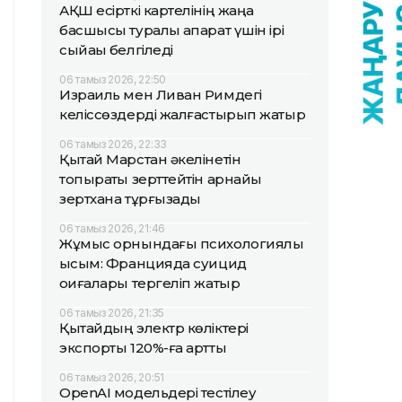
АҚШ есірткі картелінің жаңа
басшысы туралы ақпарат үшін ірі
сыйақы белгіледі
06 тамыз 2026, 22:50
Израиль мен Ливан Римдегі
келіссөздерді жалғастырып жатыр
06 тамыз 2026, 22:33
Қытай Марстан әкелінетін
топырақты зерттейтін арнайы
зертхана тұрғызады
06 тамыз 2026, 21:46
Жұмыс орнындағы психологиялық
қысым: Францияда суицид
оқиғалары тергеліп жатыр
06 тамыз 2026, 21:35
Қытайдың электр көліктері
экспорты 120%-ға артты
06 тамыз 2026, 20:51
OpenAI модельдері тестілеу