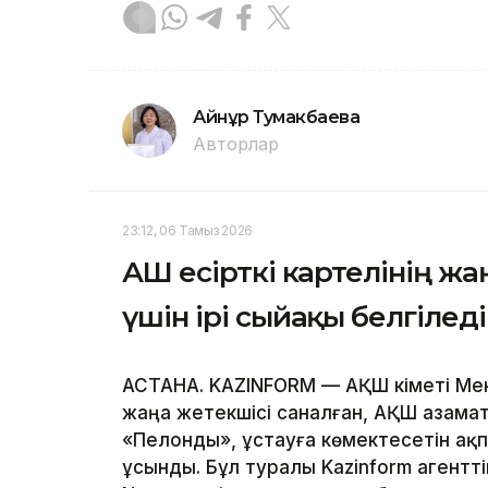
Айнұр Тумакбаева
Авторлар
23:12, 06 Тамыз 2026
АҚШ есірткі картелінің 
үшін ірі сыйақы белгіледі
АСТАНА. KAZINFORM — АҚШ үкіметі Мек
жаңа жетекшісі саналған, АҚШ азамат
«Пелонды», ұстауға көмектесетін ақп
ұсынды. Бұл туралы Kazinform агентт