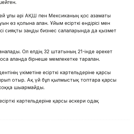
ейген.
гей ұлы әрі АҚШ пен Мексиканың қос азаматы
н өз қолына алған. Ұйым есірткі өндірісі мен
сі сияқты заңды бизнес салаларында да қызмет
саналады. Ол елдің 32 штатының 21-інде әрекет
са алғанда бірнеше мемлекетке таралған.
ентінің үкіметіне есірткі картельдеріне қарсы
рып отыр. Ақ үй бұл қылмыстық топтарға қарсы
жоққа шығармайды.
сірткі картельдеріне қарсы әскери одақ