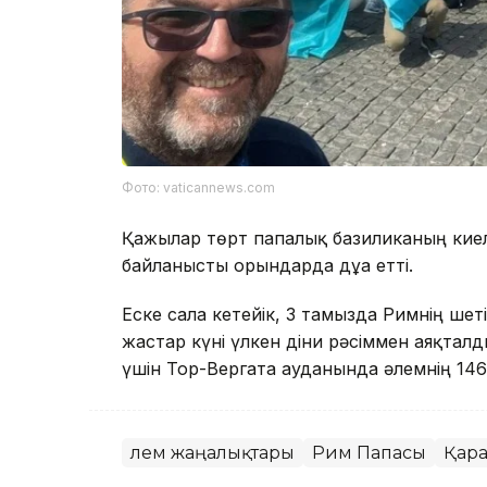
Фото: vaticannews.com
Қажылар төрт папалық базиликаның киел
байланысты орындарда дұға етті.
Еске сала кетейік, 3 тамызда Римнің ше
жастар күні үлкен діни рәсіммен аяқталд
үшін Тор-Вергата ауданында әлемнің 146
Әлем жаңалықтары
Рим Папасы
Қар