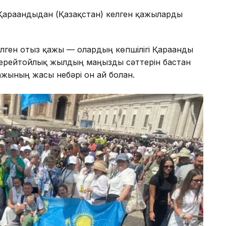
Қарағандыдан (Қазақстан) келген қажыларды
лген отыз қажы — олардың көпшілігі Қарағанды
Мерейтойлық жылдың маңызды сәттерін бастан
ажының жасы небәрі он ай болған.