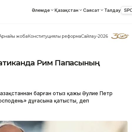
Әлемде
Қазақстан
Саясат
Талдау
SP
Арнайы жоба
Конституциялық реформа
Сайлау-2026
Ватиканда Рим Папасының
Қазақстаннан барған отыз қажы Әулие Петр
Господень» дұғасына қатысты, деп