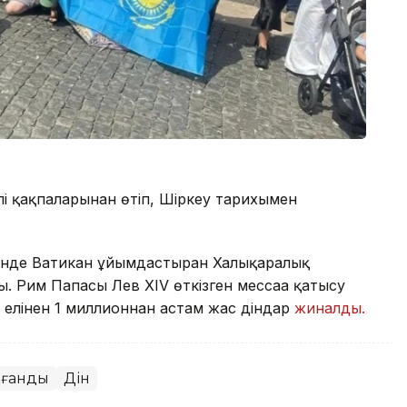
і қақпаларынан өтіп, Шіркеу тарихымен
тінде Ватикан ұйымдастырған Халықаралық
ы. Рим Папасы Лев XIV өткізген мессаға қатысу
 елінен 1 миллионнан астам жас діндар
жиналды.
ағанды
Дін