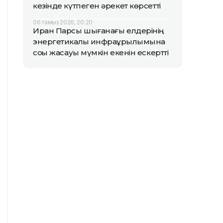
кезінде күтпеген әрекет көрсетті
06 тамыз 2026, 20:20
Иран Парсы шығанағы елдерінің
энергетикалық инфрақұрылымына
соққы жасауы мүмкін екенін ескертті