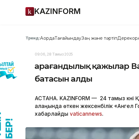
KAZINFORM
Ақорда
Тағайындау
Заң және тәртіп
Дерекқор
Тренд:
09:06, 28 Тамыз 2025
Қарағандылық қажылар 
батасын алды
АСТАНА. KAZINFORM — 24 тамыз күні 
алаңында өткен жексенбілік «Ангел 
хабарлайды
vaticannews
.