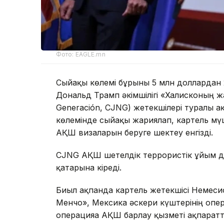
Фото: EAGLE.mn
Сыйақы көлемі бұрынғы 5 млн доллардан 
Дональд Трамп әкімшілігі «Халисконың жаң
Generación, CJNG) жетекшілері туралы 
көлемінде сыйақы жариялап, картель мүш
АҚШ визаларын беруге шектеу енгізді.
CJNG АҚШ шетелдік террористік ұйым деп
қатарына кіреді.
Биыл ақпанда картель жетекшісі Немеси
Менчо», Мексика әскери күштерінің опер
операцияға АҚШ барлау қызметі ақпарат