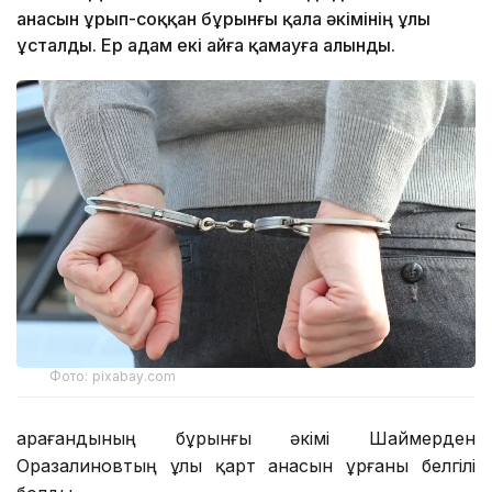
анасын ұрып-соққан бұрынғы қала әкімінің ұлы
ұсталды. Ер адам екі айға қамауға алынды.
Фото: pixabay.com
Қарағандының бұрынғы әкімі Шаймерден
Оразалиновтың ұлы қарт анасын ұрғаны белгілі