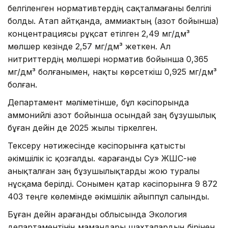
белгіленген нормативтердің сақталмағаны белгілі
болды. Атап айтқанда, аммиактың (азот бойынша)
концентрациясы рұқсат етілген 2,49 мг/дм³
мөлшер кезінде 2,57 мг/дм³ жеткен. Ал
нитриттердің мөлшері норматив бойынша 0,365
мг/дм³ болғанымен, нақты көрсеткіш 0,925 мг/дм³
болған.
Департамент мәліметінше, бұл кәсіпорында
аммонийлі азот бойынша осындай заң бұзушылық
бұған дейін де 2025 жылы тіркелген.
Тексеру нәтижесінде кәсіпорынға қатысты
әкімшілік іс қозғалды. «Қарағанды Су» ЖШС-не
анықталған заң бұзушылықтарды жою туралы
нұсқама берілді. Сонымен қатар кәсіпорынға 9 872
403 теңге көлемінде әкімшілік айыппұл салынды.
Бұған дейін Қарағанды облысында Экология
департаментінің мамандары шахталардың бірінен