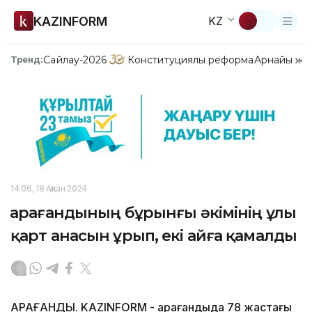
KAZINFORM
KZ
Сайлау-2026
Конституциялық реформа
Арнайы жо
Тренд:
14:06, 18 Ақпан 2024
Қарағандының бұрынғы әкімінің ұлы
қарт анасын ұрып, екі айға қамалды
ҚАРАҒАНДЫ. KAZINFORM - Қарағандыда 78 жастағы