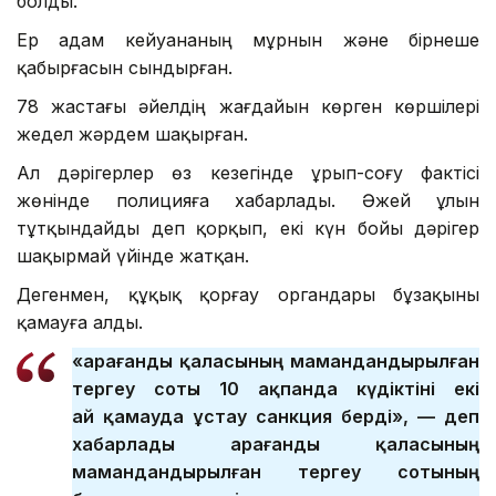
болды.
Ер адам кейуананың мұрнын және бірнеше
қабырғасын сындырған.
78 жастағы әйелдің жағдайын көрген көршілері
жедел жәрдем шақырған.
Ал дәрігерлер өз кезегінде ұрып-соғу фактісі
жөнінде полицияға хабарлады. Әжей ұлын
тұтқындайды деп қорқып, екі күн бойы дәрігер
шақырмай үйінде жатқан.
Дегенмен, құқық қорғау органдары бұзақыны
қамауға алды.
«Қарағанды қаласының мамандандырылған
тергеу соты 10 ақпанда күдіктіні екі
ай қамауда ұстау санкция берді», — деп
хабарлады Қарағанды қаласының
мамандандырылған тергеу сотының