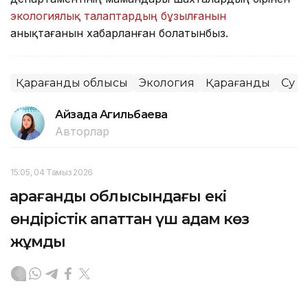
экологиялық талаптардың бұзылғанын
анықтағанын хабарланған болатынбыз.
Қарағанды облысы
Экология
Қарағанды
Су
Айзада Агильбаева
Авторлар
15:05, 04 Тамыз 2026
Қарағанды облысындағы екі
өндірістік апаттан үш адам көз
жұмды