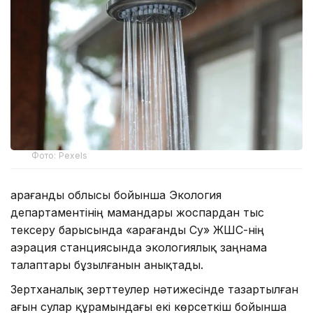
Фото: Pexels
Қарағанды облысы бойынша Экология
департаментінің мамандары жоспардан тыс
тексеру барысында «Қарағанды Су» ЖШС-нің
аэрация станциясында экологиялық заңнама
талаптары бұзылғанын анықтады.
Зертханалық зерттеулер нәтижесінде тазартылған
ағын сулар құрамындағы екі көрсеткіш бойынша