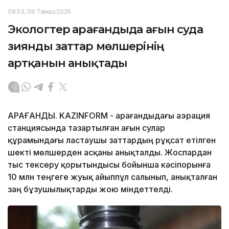
08:53, 06 Тамыз 2026
Экологтер Қарағандыда ағын суда
зиянды заттар мөлшерінің
артқанын анықтады
ҚАРАҒАНДЫ. KAZINFORM - Қарағандыдағы аэрация
станциясында тазартылған ағын сулар
құрамындағы ластаушы заттардың рұқсат етілген
шекті мөлшерден асқаны анықталды. Жоспардан
тыс тексеру қорытындысы бойынша кәсіпорынға
10 млн теңгеге жуық айыппұл салынып, анықталған
заң бұзушылықтарды жою міндеттелді.