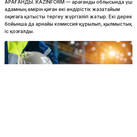
ҚАРАҒАНДЫ. KAZINFORM — Қарағанды облысында үш
адамның өмірін қиған екі өндірістік жазатайым
оқиғаға қатысты тергеу жүргізіліп жатыр. Екі дерек
бойынша да арнайы комиссия құрылып, қылмыстық
іс қозғалды.
Фото: Еңбек министрлігі