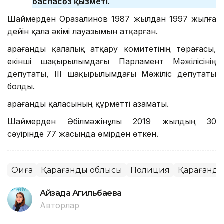
баспасөз қызметі.
Шаймерден Оразалинов 1987 жылдан 1997 жылға
дейін қала әкімі лауазымын атқарған.
Қарағанды қалалық атқару комитетінің төрағасы,
екінші шақырылымдағы Парламент Мәжілісінің
депутаты, ІІІ шақырылымдағы Мәжіліс депутаты
болды.
Қарағанды қаласының құрметті азаматы.
Шаймерден Әбілмәжінұлы 2019 жылдың 30
сәуірінде 77 жасында өмірден өткен.
Оқиға
Қарағанды облысы
Полиция
Қарағанд
Айзада Агильбаева
Авторлар