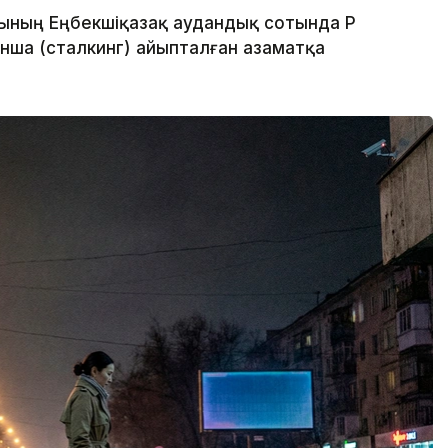
ның Еңбекшіқазақ аудандық сотында ҚР
ынша (сталкинг) айыпталған азаматқа