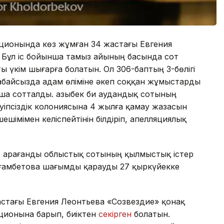
ционында көз жұмған 34 жастағы Евгения
. Бұл іс бойынша тамыз айының басында сот
 үкім шығарға болатын. Ол 306-баптың 3-бөлігі
, абайсызда адам өліміне әкеп соққан жұмыстарды
а сотталды. Қазыбек би аудандық сотының
ауіпсіздік колониясына 4 жылға қамау жазасын
шімімен келіспейтінін білдіріп, апелляциялық
. Қарағанды облыстық сотының қылмыстық істер
ағамбетова шағымды қарауды 27 қыркүйекке
 жастағы Евгения Леонтьева «Созвездие» қонақ
кционына барып, биіктен
секірген
болатын.