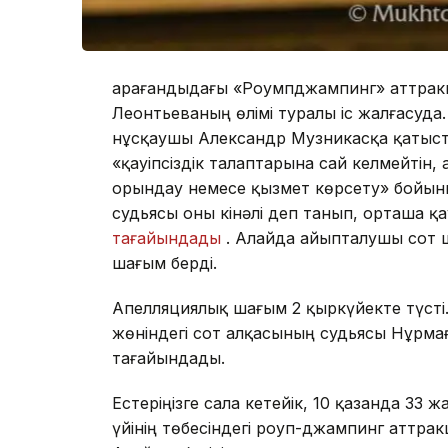
Қарағандыдағы «Роумпджампинг» аттрак
Леонтьеваның өлімі туралы іс жалғасуда
нұсқаушы Александр Музникасқа қатысты
«қауіпсіздік талаптарына сай келмейтін
орындау немесе қызмет көрсету» бойынш
судьясы оны кінәлі деп танып, орташа қ
тағайындады
. Алайда айыпталушы сот ше
шағым берді.
Апелляциялық шағым 2 қыркүйекте түсті
жөніндегі сот алқасының судьясы Нұрм
тағайындады.
Естеріңізге сала кетейік, 10 қазанда 33
үйінің төбесіндегі роуп-джампинг аттра