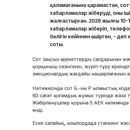
қаламағанына қарамастан, сот
хабарламалар жіберуді, оның іш
жалғастырған. 2026 жылғы 10-1
хабарламалар жіберіп, телефон
бөлігін кейіннен өшірген, - де
соты.
Сот заңсыз әрекеттердің салдарынан жәбір
қорқыныш сезінгенін, жүріп-тұру еркінд
эмоционалдық жағдайы нашарлағанын ат
Нәтижесінде сот Б.-ны ҚР Қылмыстық коде
60 сағат қоғамдық жұмыс түрінде жаза
Жәбірленушілер қорына 5 АЕК көлемінде м
енді.
Еске салайық, Қызылордада сталкинг жас