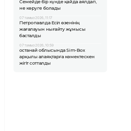
Семейде бір күнде қайда аялдап,
не көруге болады
07 тамыз 2026, 11:17
Петропавлда Есіл өзенінің
жағалауын нығайту жұмысы
басталды
07 тамыз 2026, 10:59
Қостанай облысында Sim-Box
арқылы алаяқтарға көмектескен
жігіт сотталды