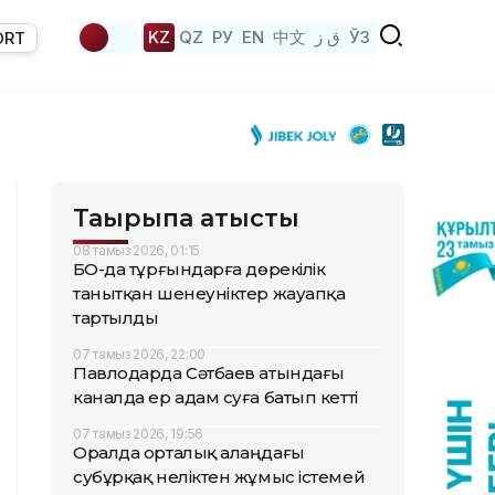
KZ
QZ
РУ
EN
中文
ق ز
ЎЗ
ORT
Тақырыпқа қатысты
08 тамыз 2026, 01:15
БҚО-да тұрғындарға дөрекілік
танытқан шенеуніктер жауапқа
тартылды
07 тамыз 2026, 22:00
Павлодарда Сәтбаев атындағы
каналда ер адам суға батып кетті
07 тамыз 2026, 19:56
Оралда орталық алаңдағы
субұрқақ неліктен жұмыс істемей