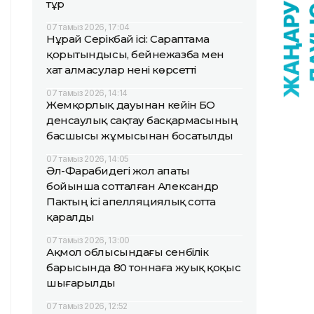
тұр
07 тамыз 2026, 17:04
Нұрай Серікбай ісі: Сараптама
қорытындысы, бейнежазба мен
хат алмасулар нені көрсетті
07 тамыз 2026, 14:14
Жемқорлық дауынан кейін БҚО
денсаулық сақтау басқармасының
басшысы жұмысынан босатылды
07 тамыз 2026, 14:05
Әл-Фарабидегі жол апаты
бойынша сотталған Александр
Пактың ісі апелляциялық сотта
қаралды
07 тамыз 2026, 13:00
Ақмол облысындағы сенбілік
барысында 80 тоннаға жуық қоқыс
шығарылды
07 тамыз 2026, 12:52