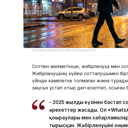
Коллаж: Kazinform/ Nano Banana Pro
Сотпен мәліметінше, жәбірленуші мен с
Жәбірленушінің күйеуі сотталушымен бірг
үйінде кәмелетке толмаған жиені тұрады
заңсыз ұстап отыр деп есептеп, осыған 
- 2025 жылдың күзінен бастап с
әрекеттер жасады. Ол «Whats
қоңыраулары мен хабарламала
тырысқан. Жәбірленушінің оны