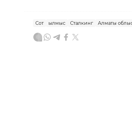
Сот
Қылмыс
Сталкинг
Алматы облы
Досбол Атажан
Авторлар
19:34, 07 Тамыз 2026
Манекеннің сау жері қа
сарапшы Нұрай Серікбай