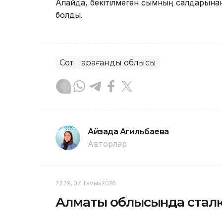
Алайда, бекітілмеген сымның салдарынан
болды.
Сот
Қарағанды облысы
Айзада Агильбаева
Авторлар
22:29, 07 Тамыз 2026
Алматы облысында сталк