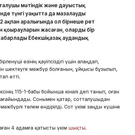
талушы мәтіндік және дауыстық
інде түнгі уақытта да мазалауды
2 ақпан аралығында ол бірнеше рет
 қоңырауларын жасаған, олардың бір
п хабарлады Еңбекшіқазақ аудандық
ленуші өзінің қауіпсіздігі үшін алаңдап,
ігін шектеуге мәжбүр болғанын, ұйқысы бұзылып,
ап өтті.
ксінің 115-1-бабы бойынша кінәлі деп танып, оған
 тағайындады. Сонымен қатар, сотталушыдан
әжбүрлі төлем өндірілді. Сот үкімі заңды күшіне
аған 4 адамға қатысты үкім
шықты
.