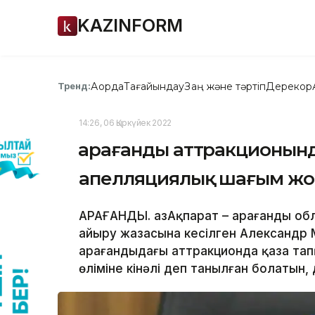
KAZINFORM
Ақорда
Тағайындау
Заң және тәртіп
Дерекқор
Тренд:
14:26, 06 Қыркүйек 2022
Қарағанды аттракционында
апелляциялық шағым ж
ҚАРАҒАНДЫ. ҚазАқпарат – Қарағанды 
айыру жазасына кесілген Александр 
Қарағандыдағы аттракционда қаза та
өліміне кінәлі деп танылған болатын, 