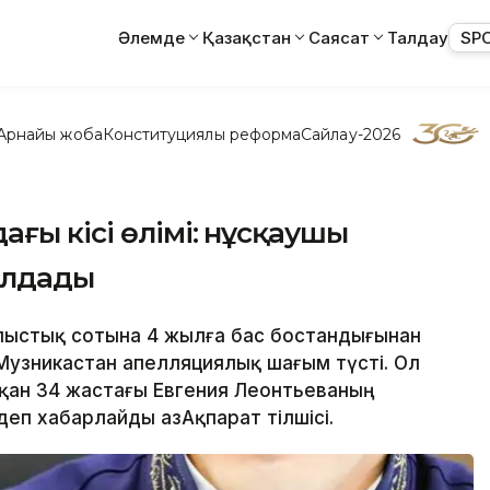
Әлемде
Қазақстан
Саясат
Талдау
SP
Арнайы жоба
Конституциялық реформа
Сайлау-2026
ғы кісі өлімі: нұсқаушы
олдады
облыстық сотына 4 жылға бас бостандығынан
Музникастан апелляциялық шағым түсті. Ол
пқан 34 жастағы Евгения Леонтьеваның
деп хабарлайды ҚазАқпарат тілшісі.