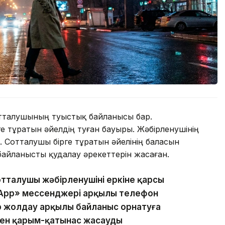
отталушының туыстық байланысы бар.
е тұратын әйелдің туған бауыры. Жәбірленушінің
. Сотталушы бірге тұратын әйелінің баласын
байланысты қудалау әрекеттерін жасаған.
отталушы жәбірленушінің еркіне қарсы
App» мессенджері арқылы телефон
р жолдау арқылы байланыс орнатуға
мен қарым-қатынас жасауды