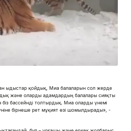
ған ыдыстар қойдық, Миа балаларын сол жерде
адық және оларды адамдардың балалары сияқты
н біз бассейнді толтырдық. Миа оларды үнемі
ніне бірнеше рет мұқият өзі шомылдырады», -
қтағандай, бұл – ұрғашы және еркек жолбарыс.