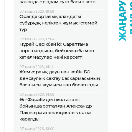
каналда ер адам суға батып кетті
07 тамыз 2026, 19:56
Оралда орталық алаңдағы
субұрқақ неліктен жұмыс істемей
тұр
07 тамыз 2026, 17:04
Нұрай Серікбай ісі: Сараптама
қорытындысы, бейнежазба мен
хат алмасулар нені көрсетті
07 тамыз 2026, 14:14
Жемқорлық дауынан кейін БҚО
денсаулық сақтау басқармасының
басшысы жұмысынан босатылды
07 тамыз 2026, 14:05
Әл-Фарабидегі жол апаты
бойынша сотталған Александр
Пактың ісі апелляциялық сотта
қаралды
07 тамыз 2026, 13:00