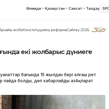
Әлемде
Қазақстан
Саясат
Талдау
SP
Арнайы жоба
Конституциялық реформа
Сайлау-2026
ағында екі жолбарыс дүниеге
айуанаттар бағында 15 жылдан бері алғаш рет
 пайда болды, деп хабарлайды ҚазАқпарат