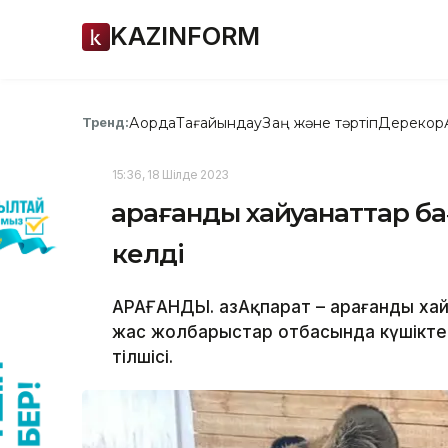
KAZINFORM
Ақорда
Тағайындау
Заң және тәртіп
Дерекқор
Тренд:
15:36, 18 Шілде 2023
Қарағанды хайуанаттар б
келді
ҚАРАҒАНДЫ. ҚазАқпарат – Қарағанды х
жас жолбарыстар отбасында күшіктер
тілшісі.