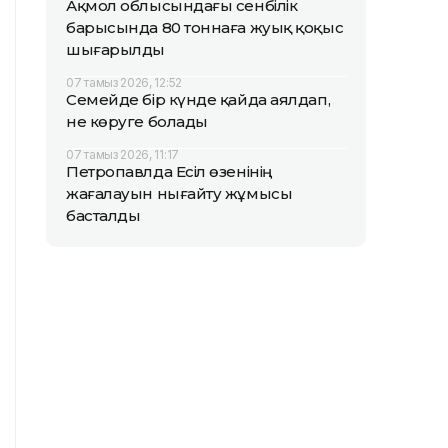
Ақмол облысындағы сенбілік
барысында 80 тоннаға жуық қоқыс
шығарылды
07 тамыз 2026, 12:52
Семейде бір күнде қайда аялдап,
не көруге болады
07 тамыз 2026, 11:17
Петропавлда Есіл өзенінің
жағалауын нығайту жұмысы
басталды