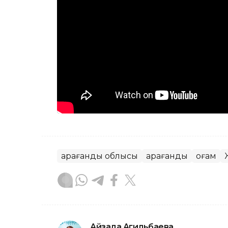
Қарағанды облысы
Қарағанды
Қоғам
Айзада Агильбаева