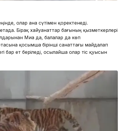
ңінде, олар ана сүтімен қоректенеді.
тада. Бірақ хайуанаттар бағының қызметкерлері
алдарынан Миа да, балалар да көп
тасына қосымша бірінші санаттағы майдалап
егі бар ет беріледі, осылайша олар тіс қуысын