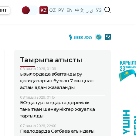
KZ
QZ
РУ
EN
中文
ق ز
ЎЗ
ORT
Тақырыпқа қатысты
08 тамыз 2026, 01:36
Қызылордада абаттандыру
қағидаларын бұзған 7 мыңнан
астам адам жазаланды
08 тамыз 2026, 01:15
БҚО-да тұрғындарға дөрекілік
танытқан шенеуніктер жауапқа
тартылды
07 тамыз 2026, 22:00
Павлодарда Сәтбаев атындағы