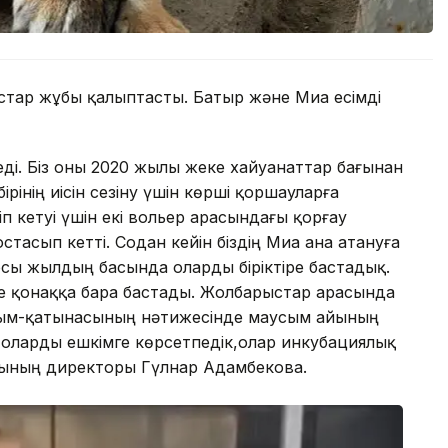
стар жұбы қалыптасты. Батыр және Миа есімді
еді. Біз оны 2020 жылы жеке хайуанаттар бағынан
ірінің иісін сезіну үшін көрші қоршауларға
іп кетуі үшін екі вольер арасындағы қорғау
стасып кетті. Содан кейін біздің Миа ана атануға
осы жылдың басында оларды біріктіре бастадық.
іріне қонаққа бара бастады. Жолбарыстар арасында
арым-қатынасының нәтижесінде маусым айының
з оларды ешкімге көрсетпедік,олар инкубациялық
ағының директоры Гүлнар Адамбекова.