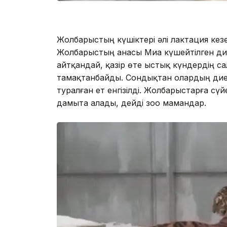
Жолбарыстың күшіктері әлі лактация кезе
Жолбарыстың анасы Миа күшейтілген дие
айтқандай, қазір өте ыстық күндердің с
тамақтанбайды. Сондықтан олардың дие
туралған ет енгізілді. Жолбарыстарға сүй
дамыта алады, дейді зоо мамандар.