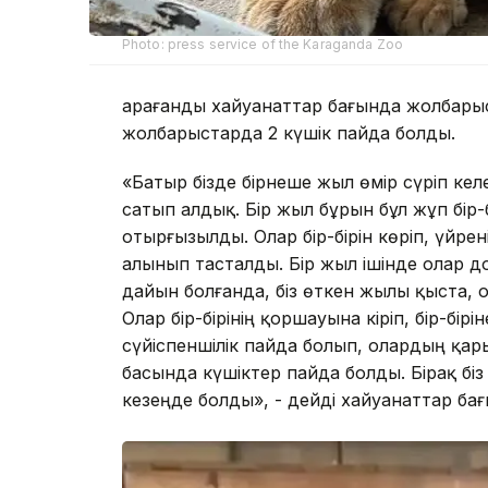
Photo: press service of the Karaganda Zoo
Қарағанды хайуанаттар бағында жолбары
жолбарыстарда 2 күшік пайда болды.
«Батыр бізде бірнеше жыл өмір сүріп кел
сатып алдық. Бір жыл бұрын бұл жұп бір-б
отырғызылды. Олар бір-бірін көріп, үйрен
алынып тасталды. Бір жыл ішінде олар до
дайын болғанда, біз өткен жылы қыста, 
Олар бір-бірінің қоршауына кіріп, бір-б
сүйіспеншілік пайда болып, олардың қ
басында күшіктер пайда болды. Бірақ бі
кезеңде болды», - дейді хайуанаттар б