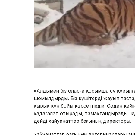
«Алдымен біз оларға қосымша су құйыл
шомылдырды. Біз күшітерді жауып таст
қырық күн бойы көрсетпедік. Содан кейі
қадағалап отырады, тамақтандырады, кү
дейді хайуанаттар бағының директоры.
Хайуанаттар бағының ветеринарлары аны