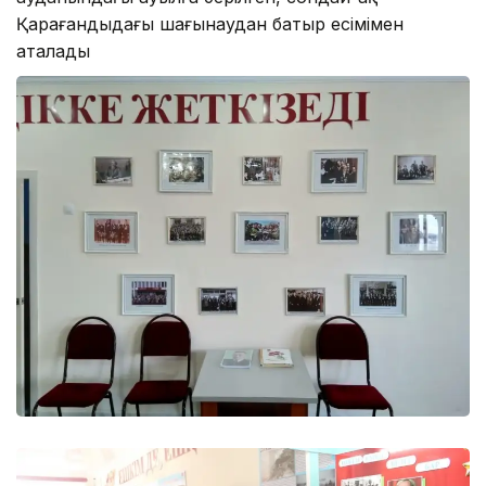
Қарағандыдағы шағынаудан батыр есімімен
аталады