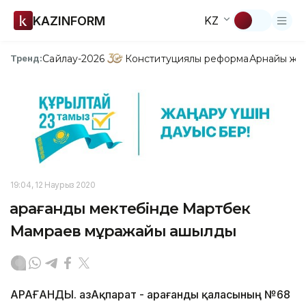
KAZINFORM
KZ
Сайлау-2026
Конституциялық реформа
Арнайы жо
Тренд:
19:04, 12 Наурыз 2020
Қарағанды мектебінде Мартбек
Мамраев мұражайы ашылды
ҚАРАҒАНДЫ. ҚазАқпарат - Қарағанды қаласының №68