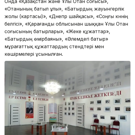
Онда «Қазақстан және Ұлы Отан соғысы»,
«Отанының батыл ұлы», «Батырдың жауынгерлік
жолы (картасы)», «Днепр шайқасы», «Соңғы күннің
белгісі», «Қарағанды облысынан шыққан Ұлы Отан
соғысының батырлары», «Жеке құжаттар»,
«Батырдың өмірбаяны», «Әлемдегі батыр»
мұрағаттық құжаттардың стендтері мен
көшірмелері ұсынылған.