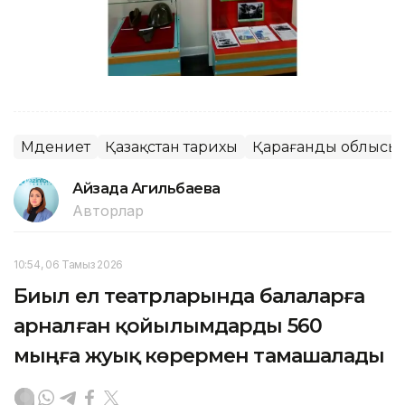
Мәдениет
Қазақстан тарихы
Қарағанды облысы
Айзада Агильбаева
Авторлар
10:54, 06 Тамыз 2026
Биыл ел театрларында балаларға
арналған қойылымдарды 560
мыңға жуық көрермен тамашалады