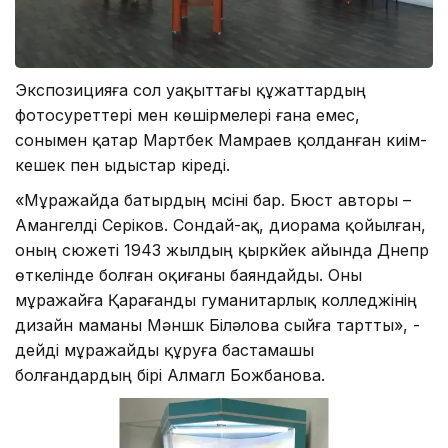
Экспозицияға сол уақыттағы құжаттардың
фотосуреттері мен көшірмелері ғана емес,
сонымен қатар Мартбек Мамраев қолданған киім-
кешек пен ыдыстар кіреді.
«Мұражайда батырдың мүсіні бар. Бюст авторы –
Амангелді Серіков. Сондай-ақ, диорама қойылған,
оның сюжеті 1943 жылдың қыркүйек айында Днепр
өткелінде болған оқиғаны баяндайды. Оны
мұражайға Қарағанды гуманитарлық колледжінің
дизайн маманы Мәншүк Біләлова сыйға тартты», -
дейді мұражайды құруға бастамашы
болғандардың бірі Алмагүл Божбанова.