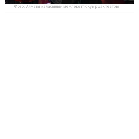
Фото: Алматы қаласының мемлекеттік қуыршақ театры
Ведомствоның мәліметінше, балаларға арналған
репертуарды жас көрермен театрлары, қуыршақ
театрлары және жастар театрлары тұрақты түрде
толықтырып келеді.
Сахнада классикалық және заманауи шығармалар,
халық ертегілері негізіндегі қойылымдармен қатар,
тәрбиелік және танымдық мазмұндағы
спектакльдер ұсынылады.
«Жас көрермен театрлары балалармен
қатар жасөспірімдерге де арналған
қойылымдарды сахналап, достық,
жауапкершілік, таңдау жасау және ұлттық
мәдени мұраны құрметтеу сияқты
маңызды тақырыптарды арқау етеді», –
делінген министрлік хабарламасында.