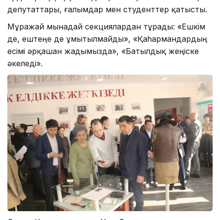
депутаттары, ғалымдар мен студенттер қатысты.
Мұражай мынадай секциялардан тұрады: «Ешкім
де, ештеңе де ұмытылмайды», «Қаһармандардың
есімі әрқашан жадымызда», «Батылдық жеңіске
әкеледі».