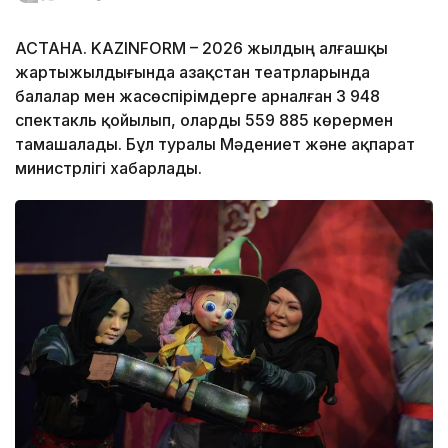
АСТАНА. KAZINFORM – 2026 жылдың алғашқы
жартыжылдығында Қазақстан театрларында
балалар мен жасөспірімдерге арналған 3 948
спектакль қойылып, оларды 559 885 көрермен
тамашалады. Бұл туралы Мәдениет және ақпарат
министрлігі хабарлады.