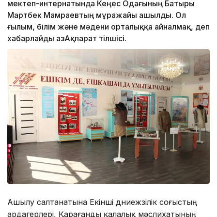
мектеп-интернатында Кеңес Одағының Батыры
Мартбек Мамраевтың мұражайы ашылды. Ол
ғылым, білім және мәдени орталыққа айналмақ, деп
хабарлайды ҚазАқпарат тілшісі.
Ашылу салтанатына Екінші дүниежүзілік соғыстың
ардагерлері, Қарағанды қалалық мәслихатының