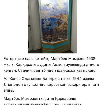
Естеріңізге сала кетейік, Мартбек Мамраев 1908
жылы Қарқаралы ауданы Ақжол ауылында дүниеге
келген. Сталинград түбіндегі шайқасқа қатысқан.
Ал Кеңес Одағының Батыры атағын 1944 жылы
Днепрден өту кезінде көрсеткен әскери ерлігі үшін
алды.
Мартбек Мамраевтың аты Қарқаралы
ауданындағы ауылға берілген, сондай-ақ