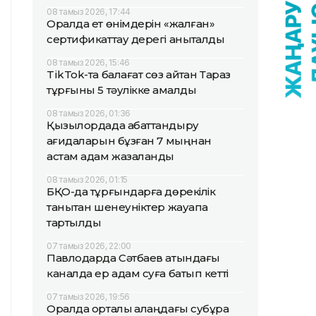
08 тамыз 2026, 17:44
Оралда ет өнімдерін «жалған»
сертификаттау дерегі анықталды
08 тамыз 2026, 15:46
TikTok-та балағат сөз айтқан Тараз
тұрғыны 5 тәулікке қамалды
08 тамыз 2026, 01:36
Қызылордада абаттандыру
қағидаларын бұзған 7 мыңнан
астам адам жазаланды
08 тамыз 2026, 01:15
БҚО-да тұрғындарға дөрекілік
танытқан шенеуніктер жауапқа
тартылды
07 тамыз 2026, 22:00
Павлодарда Сәтбаев атындағы
каналда ер адам суға батып кетті
07 тамыз 2026, 19:56
Оралда орталық алаңдағы субұрқақ