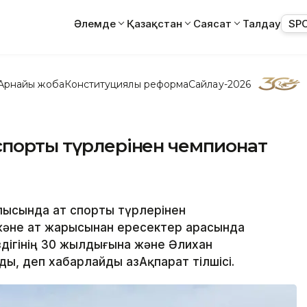
Әлемде
Қазақстан
Саясат
Талдау
SP
Арнайы жоба
Конституциялық реформа
Сайлау-2026
спорты түрлерінен чемпионат
блысында ат спорты түрлерінен
және ат жарысынан ересектер арасында
іздігінің 30 жылдығына және Әлихан
, деп хабарлайды ҚазАқпарат тілшісі.