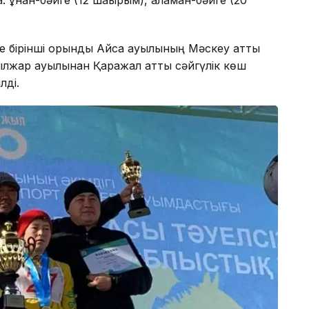
құнан-бәйге (12 шақырым), аламан-бәйге (20
де бірінші орынды Айса ауылының Мәскеу атты
ылжар ауылынан Қаражал атты сәйгүлік көш
лді.