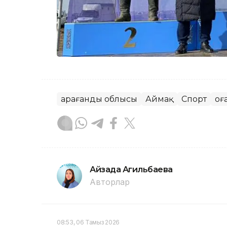
Қарағанды облысы
Аймақ
Спорт
Қоғ
Айзада Агильбаева
Авторлар
08:53, 06 Тамыз 2026