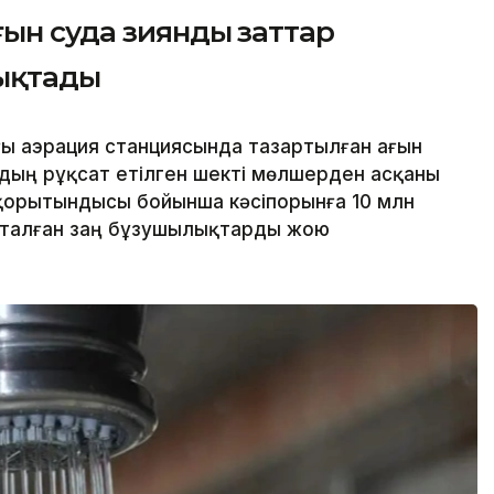
ғын суда зиянды заттар
ықтады
ғы аэрация станциясында тазартылған ағын
дың рұқсат етілген шекті мөлшерден асқаны
қорытындысы бойынша кәсіпорынға 10 млн
қталған заң бұзушылықтарды жою