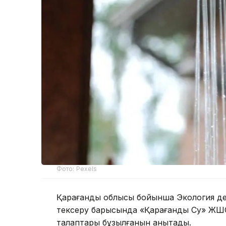
Фото: Pexels
Қарағанды облысы бойынша Экология де
тексеру барысында «Қарағанды Су» ЖШС
талаптары бұзылғанын анықтады.