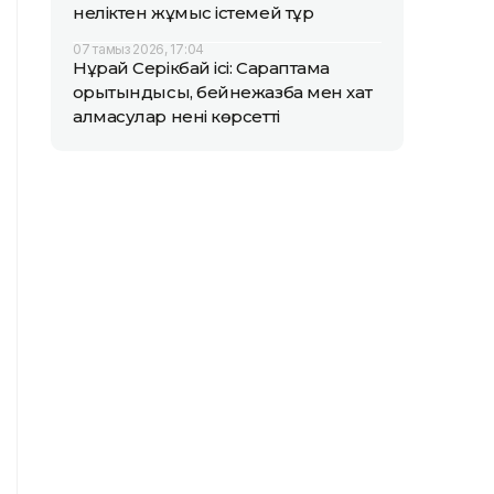
неліктен жұмыс істемей тұр
07 тамыз 2026, 17:04
Нұрай Серікбай ісі: Сараптама
қорытындысы, бейнежазба мен хат
алмасулар нені көрсетті