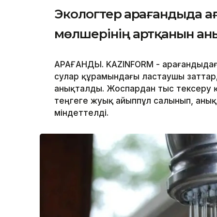
Экологтер Қарағандыда а
мөлшерінің артқанын ан
ҚАРАҒАНДЫ. KAZINFORM - Қарағандыда
сулар құрамындағы ластаушы заттар
анықталды. Жоспардан тыс тексеру 
теңгеге жуық айыппұл салынып, аны
міндеттелді.