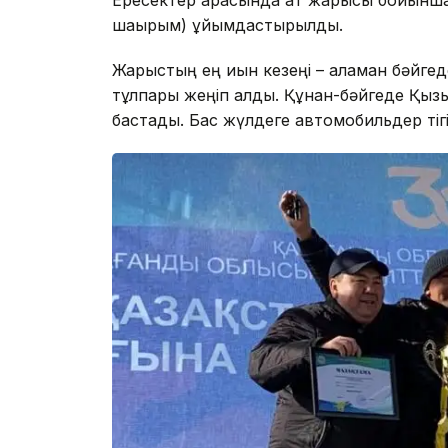
Ересектер арасында ат жарысы бойынша: 
шақырым) ұйымдастырылды.
Жарыстың ең қиын кезеңі – аламан бәйге
тұлпары жеңіп алды. Құнан-бәйгеде Қыз
бастады. Бас жүлдеге автомобильдер тігі