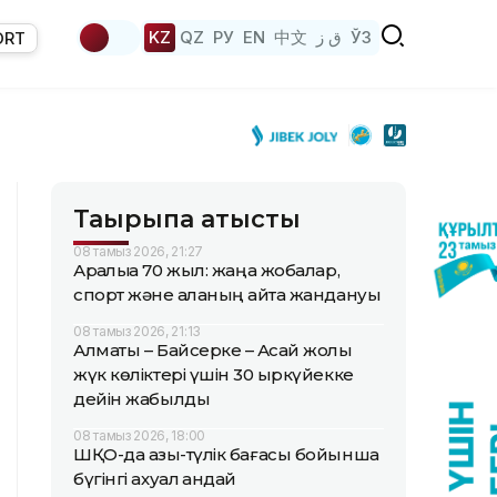
KZ
QZ
РУ
EN
中文
ق ز
ЎЗ
ORT
Тақырыпқа қатысты
08 тамыз 2026, 21:27
Арқалыққа 70 жыл: жаңа жобалар,
спорт және қаланың қайта жандануы
08 тамыз 2026, 21:13
Алматы – Байсерке – Ақсай жолы
жүк көліктері үшін 30 қыркүйекке
дейін жабылды
08 тамыз 2026, 18:00
ШҚО-да азық-түлік бағасы бойынша
бүгінгі ахуал қандай