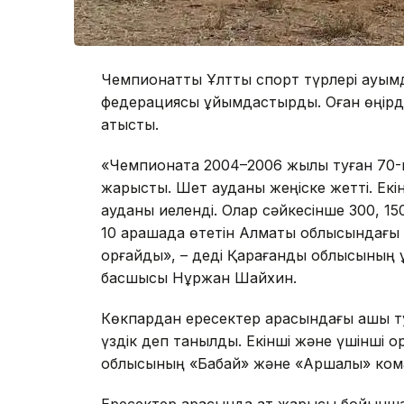
Чемпионатты Ұлттық спорт түрлері қауым
федерациясы ұйымдастырды. Оған өңірді
қатысты.
«Чемпионатқа 2004–2006 жылы туған 70-к
жарысты. Шет ауданы жеңіске жетті. Екі
ауданы иеленді. Олар сәйкесінше 300, 15
10 қарашада өтетін Алматы облысындағы
қорғайды», – деді Қарағанды облысының 
басшысы Нұржан Шайхин.
Көкпардан ересектер арасындағы ашық т
үздік деп танылды. Екінші және үшінші 
облысының «Бабай» және «Аршалы» кома