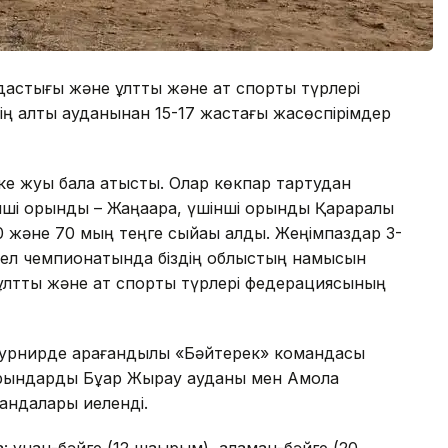
дастығы және ұлттық және ат спорты түрлері
ң алты ауданынан 15-17 жастағы жасөспірімдер
е жуық бала қатысты. Олар көкпар тартудан
нші орынды – Жаңаарқа, үшінші орынды Қарқаралы
0 және 70 мың теңге сыйақы алды. Жеңімпаздар 3-
 ел чемпионатында біздің облыстың намысын
ұлттық және ат спорты түрлері федерациясының
урнирде қарағандылық «Бәйтерек» командасы
орындарды Бұқар Жырау ауданы мен Ақмола
ндалары иеленді.