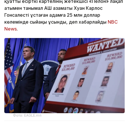
қуатты есірткі картелінің жетекшісі «Пелон» лақап
атымен танымал АҚШ азаматы Хуан Карлос
Гонсалесті ұстаған адамға 25 млн доллар
көлемінде сыйақы ұсынды, деп хабарлайды
NBC
News
.
Фото: EAGLE.mn