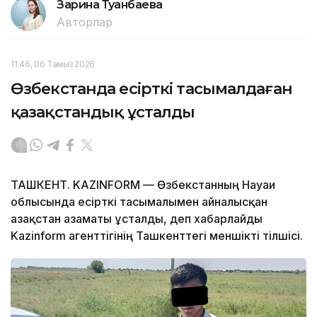
Зарина Туғанбаева
Авторлар
11:46, 06 Тамыз 2026
Өзбекстанда есірткі тасымалдаған
қазақстандық ұсталды
ТАШКЕНТ. KAZINFORM — Өзбекстанның Науаи
облысында есірткі тасымалымен айналысқан
Қазақстан азаматы ұсталды, деп хабарлайды
Kazinform агенттігінің Ташкенттегі меншікті тілшісі.