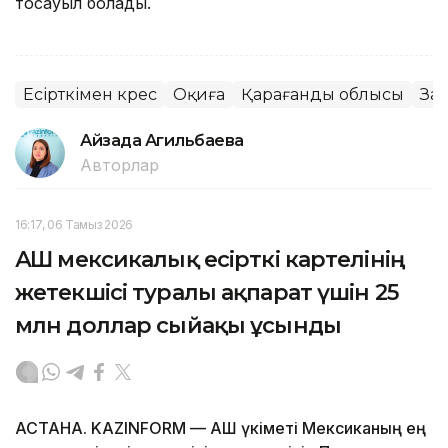
тосқауыл болады.
Есірткімен күрес
Оқиға
Қарағанды облысы
За
Айзада Агильбаева
Авторлар
16:17, 06 Тамыз 2026
АҚШ мексикалық есірткі картелінің
жетекшісі туралы ақпарат үшін 25
млн доллар сыйақы ұсынды
АСТАНА. KAZINFORM — АҚШ үкіметі Мексиканың ең