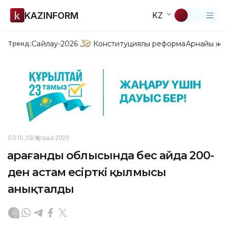
KAZINFORM
KZ
Сайлау-2026
Конституциялық реформа
Арнайы жо
Тренд:
03:10, 08 Қараша 2020
Қарағанды облысында бес айда 200-
ден астам есірткі қылмысы
анықталды