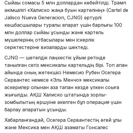
Сыйақы сомасы 5 млн доллардан көбейтілді. Трамп
әкімшілігі «Халиско жаңа буын картелінің» (Cartel de
Jalisco Nueva Generacion, CJNG) әртүрлі
көшбасшылары туралы ақпарат үшін барлығы 100
млн доллар сыйақы ұсынды және картель
мүшелерінің отбасылары мен іскерлік
серіктестеріне визаларды шектеді.
CJNG — шетелдік лаңкестік ұйым ретінде
танылған сегіз мексикалық картельдің бірі. Топ ақпан
айында оның жетекшісі Немесио Рубен Осегера
Сервантес немесе «Эль Менчо» мексикалық
әскерилер қолынан қаза тапқан кезде үлкен соққыға
жығылды. АҚШ Халиско штатында зорлық-
зомбылықтың өршуіне әкелген бұл операция үшін
барлау ақпаратын ұсынды.
Хабарланғандай, Осегера Сервантестің өгей ұлы
және Мексика мен АҚШ азаматы Гонсалес