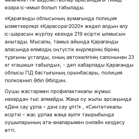
өзара іс-қимыл болып табылады.
«Қарағанды облысының аумағында полиция
қызметкерлері «Қарасора-2020» жедел алдын алу
іс-шарасын жүргізу кезінде 219 есірткі қылмысын
анықтады. Мысалы, тамыз айында Қарағанды
қаласында еліміздің оңтүстік өңірлерінің бірінің
тұрғыны ұсталды, оның автокөлігінің салонынан 23
кг «гашиш» табылды», - деп хабарлады Қарағанды
облысы ПД бастығының орынбасары, полиция
полковнигі Әбіл Әбілдин.
Оқушы жастармен профилактикалық жұмыс
назардан тыс қалмайды. Жаңа оқу жылы қарсаңында
«Дені сау ұрпақ – дені сау ұлт!» , «Синтетикалық
есірткі – жас ұрпаққа жаңа қауіп» тақырыбында
оқушыларының ата-аналарымен онлайн кездесу
өтті.