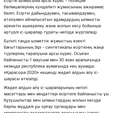
Есірткі қылмысына қарсы күрес - полиция
бөлімшелерінің күнделікті жұмысының ажырамас
бөлігі. Есірткі дайындаумен, тасымалдаумен,
өткізумен айналысатын адамдардың қылмыстық
әрекетін әшкерелеу және жолын кесу бойынша
әртүрлі іс-шаралар тұрақты негізде жүргізіледі.
Бүгінгі таңда қызметтік жұмыстың өзекті
бағыттарының бірі - синтетикалық есірткінің жаңа
түрлерінің таралуына қарсы күрес. Осыған
байланысты 1 маусым мен 30 қазан аралығында
кезеңде республика аумағында кең ауқымды
«Қарасора-2020» кешенді жедел алдын алу іс-
шарасы өткізілді.
Жедел алдын алу іс-шараларының негізгі
мақсаттары мен міндеттері есірткіге байланысты құқық
бұзушылықтар мен қылмыстардың жолын кесуде
барлық мүдделі құқық қорғау органдары мен
мемлекеттік ведомстволар арасындағы тиімді