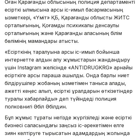
Оған Қарағанды облысының полиция департаменті
есірткі қылмысына қарсы іс-қимыл басқармасының
қызметкері, «Үміт» ҚБ, Қарағанды облыстық ЖИТС
орталығының, Қоғамдық психикалық денсаулық
орталығының және Қарағанды қаласының білім
бөлімінің мамандары қатысты.
«Есірткінің таралуына қарсы іс-қимыл бойынша
интернетте алдын алу жұмыстарын жандандыру
үшін Instagram желісінде «ANTIDRUGKRG» арнайы
есірткіге қарсы парақша ашылды. Онда барлық ниет
білдірушілер жобаның қызметімен таныса алады,
қажетті кеңес алып, есірткі құралдарын өткізетіндер
туралы хабарлайды» деп түйіндеді полиция
полковнигі Әбіл Әбілдин.
Бұл жұмыс тұрақты негізде жүргізіледі және есірткі
бизнесі саласындағы заңсыз іс-әрекетімен елге
зиян келтіруге тырысатын адамдардың жолында