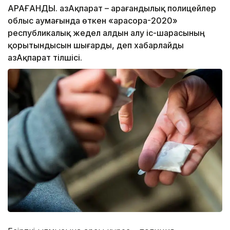
ҚАРАҒАНДЫ. ҚазАқпарат – Қарағандылық полицейлер
облыс аумағында өткен «Қарасора-2020»
республикалық жедел алдын алу іс-шарасының
қорытындысын шығарды, деп хабарлайды
ҚазАқпарат тілшісі.