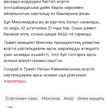
авокадо өндіруден бастап есірткі
контрабандасына дейін барлық нәрсемен
айналысатын картельді өз бақылауына алған.
Бұл Мексикадағы ең ірі картель болып саналады,
ол елдің 32 штатының 21-інде бар. Оның қызметі
бірнеше елге, соның ішінде АҚШ-та таралды.
Трамп әкімшілігі Мексика президентінің үкіметіне
есірткі картельдеріне қарсы шараларды қатаңдату
үшін қысымды күшейтті, тіпті бұл топтарға қарсы
әскери әрекеттермен қорқытты.
Сондай-ақ Трамп Латын Америкасының есірткі
картельдеріне қарсы әскери одақ құратынын
жариялады
.
Есірткімен күрес
Мексика
АҚШ
Әлем жаңалық