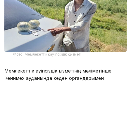
Фото: Мемлекеттік қауіпсіздік қызметі
Мемлекеттік қауіпсіздік қызметінің мәліметінше,
Кенимех ауданында кеден органдарымен
бірлескен арнайы операция барысында 24 жастағы
ер адам қолға түсті. Cobalt маркалы көлігін тексеру
кезінде одан екі түйіншек табылып, сараптама
нәтижесінде оның жалпы салмағы 2,87 келі апиын
екені
анықталды
.
Алдын ала мәлімет бойынша, есірткі шекара арқылы