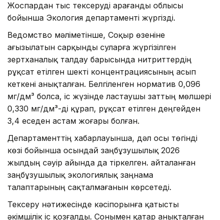
Жоспардан тыс тексеруді Қарағанды облысы
бойынша Экология департаменті жүргізді.
Ведомство мәліметінше, Соқыр өзеніне
ағызылатын сарқынды суларға жүргізілген
зертханалық талдау барысында нитриттердің
рұқсат етілген шекті концентрациясының асып
кеткені анықталған. Белгіленген норматив 0,096
мг/дм³ болса, іс жүзінде ластаушы заттың мөлшері
0,330 мг/дм³-ді құрап, рұқсат етілген деңгейден
3,4 еседен астам жоғары болған.
Департаменттің хабарлауынша, дәл осы төгінді
көзі бойынша осындай заңбұзушылық 2026
жылдың сәуір айында да тіркелген. Қайталанған
заңбұзушылық экологиялық заңнама
талаптарының сақталмағанын көрсетеді.
Тексеру нәтижесінде кәсіпорынға қатысты
әкімшілік іс қозғалды. Сонымен қатар анықталған