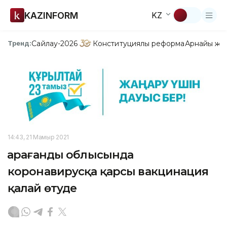
KAZINFORM
KZ
Сайлау-2026
Конституциялық реформа
Арнайы жо
Тренд:
14:43, 21 Мамыр 2021
Қарағанды облысында
коронавирусқа қарсы вакцинация
қалай өтуде