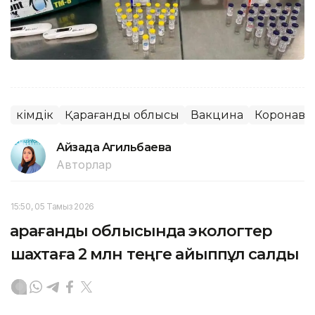
Әкімдік
Қарағанды облысы
Вакцина
Коронави
Айзада Агильбаева
Авторлар
15:50, 05 Тамыз 2026
Қарағанды облысында экологтер
шахтаға 2 млн теңге айыппұл салды