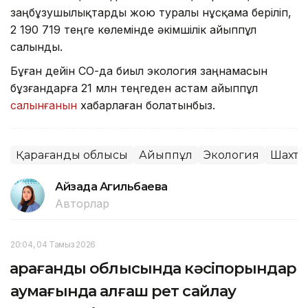
заңбұзушылықтарды жою туралы нұсқама беріліп,
2 190 719 теңге көлемінде әкімшілік айыппұл
салынды.
Бұған дейін СҚО-да биыл экология заңнамасын
бұзғандарға 21 млн теңгеден астам айыппұл
салынғанын
хабарлаған болатынбыз.
Қарағанды облысы
Айыппұл
Экология
Шахта
Айзада Агильбаева
Авторлар
20:04, 04 Тамыз 2026
Қарағанды облысында кәсіпорындар
аумағында алғаш рет сайлау