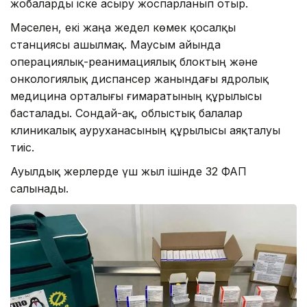
жобаларды іске асыру жоспарланып отыр.
Мәселен, екі жаңа жедел көмек қосалқы
станциясы ашылмақ. Маусым айында
операциялық-реанимациялық блоктың және
онкологиялық диспансер жанындағы ядролық
медицина орталығы ғимаратының құрылысы
басталады. Сондай-ақ, облыстық балалар
клиникалық ауруханасының құрылысы аяқталуы
тиіс.
Ауылдық жерлерде үш жыл ішінде 32 ФАП
салынады.