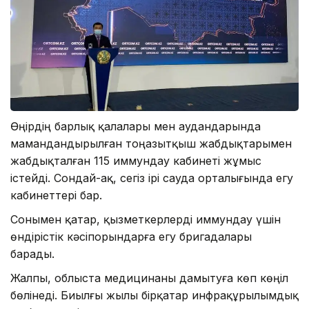
Өңірдің барлық қалалары мен аудандарында
мамандандырылған тоңазытқыш жабдықтарымен
жабдықталған 115 иммундау кабинеті жұмыс
істейді. Сондай-ақ, сегіз ірі сауда орталығында егу
кабинеттері бар.
Сонымен қатар, қызметкерлерді иммундау үшін
өндірістік кәсіпорындарға егу бригадалары
барады.
Жалпы, облыста медицинаны дамытуға көп көңіл
бөлінеді. Биылғы жылы бірқатар инфрақұрылымдық