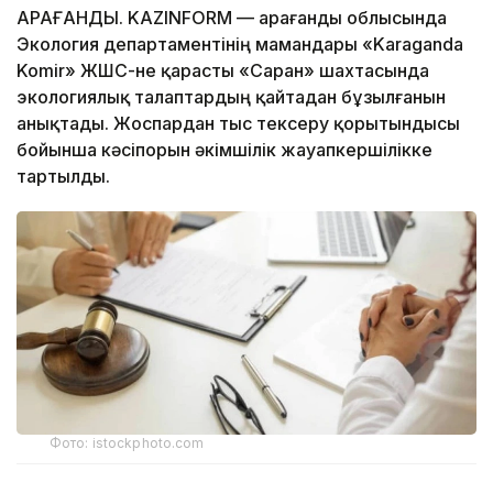
ҚАРАҒАНДЫ. KAZINFORM — Қарағанды облысында
Экология департаментінің мамандары «Karaganda
Komir» ЖШС-не қарасты «Саран» шахтасында
экологиялық талаптардың қайтадан бұзылғанын
анықтады. Жоспардан тыс тексеру қорытындысы
бойынша кәсіпорын әкімшілік жауапкершілікке
тартылды.
Фото: istockphoto.com