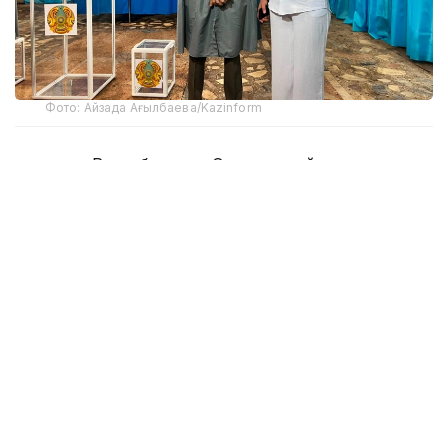
Фото: Айзада Ағылбаева/Kazinform
Қазақстан Республикасы Орталық сайлау
комиссиясының төрағасы Нұрлан Әбдіров 23
тамызға белгіленген Құрылтай депутаттарының
сайлауына дайындық барысын тексеру
мақсатындағы жұмыс сапары аясында
Теміртаудағы «Qarmet» АҚ өндірістік нысандары
базасында құрылған № 641 және № 642 жаңа
сайлау учаскелерінің жұмысымен танысты.
Кәсіпорындар аумағында сайлау учаскелерін ашу
мүмкіндігі «Қазақстан Республикасындағы сайлау
туралы» Конституциялық заңға енгізілген