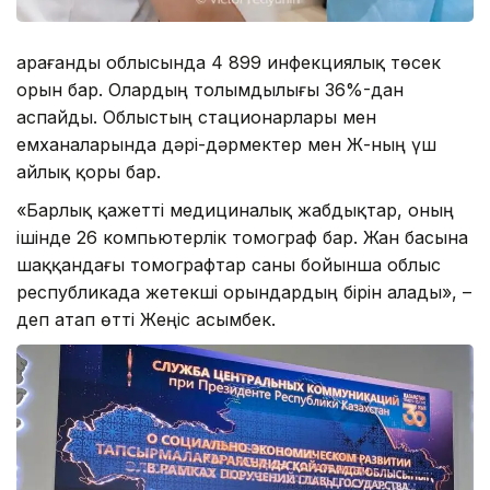
Қарағанды облысында 4 899 инфекциялық төсек
орын бар. Олардың толымдылығы 36%-дан
аспайды. Облыстың стационарлары мен
емханаларында дәрі-дәрмектер мен ЖҚҚ-ның үш
айлық қоры бар.
«Барлық қажетті медициналық жабдықтар, оның
ішінде 26 компьютерлік томограф бар. Жан басына
шаққандағы томографтар саны бойынша облыс
республикада жетекші орындардың бірін алады», –
деп атап өтті Жеңіс Қасымбек.