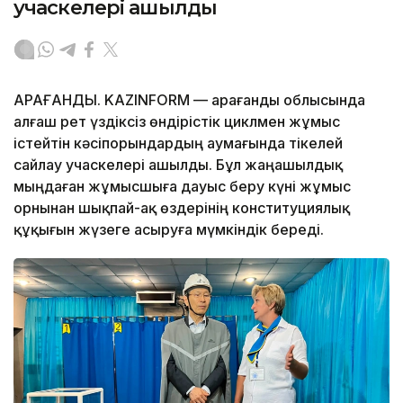
учаскелері ашылды
ҚАРАҒАНДЫ. KAZINFORM — Қарағанды облысында
алғаш рет үздіксіз өндірістік циклмен жұмыс
істейтін кәсіпорындардың аумағында тікелей
сайлау учаскелері ашылды. Бұл жаңашылдық
мыңдаған жұмысшыға дауыс беру күні жұмыс
орнынан шықпай-ақ өздерінің конституциялық
құқығын жүзеге асыруға мүмкіндік береді.