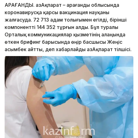
ҚАРАҒАНДЫ. ҚазАқпарат – Қарағанды облысында
коронавирусқа қарсы вакцинация науқаны
жалғасуда. 72 713 адам толығымен егілді, бірінші
компонентті 144 352 тұрғын алды. Бұл туралы
Орталық коммуникациялар қызметінің алаңында
өткен брифинг барысында өңір басшысы Жеңіс
Қасымбек айтты, деп хабарлайды ҚазАқпарат тілшісі.