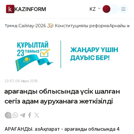
KAZINFORM
KZ
Сайлау-2026
Конституциялық реформа
Арнайы жо
Тренд:
22:47, 06 Ақпан 2019
Қарағанды облысында үсік шалған
сегіз адам ауруханаға жеткізілді
ҚАРАҒАНДЫ. ҚазАқпарат - Қарағанды облысында 4