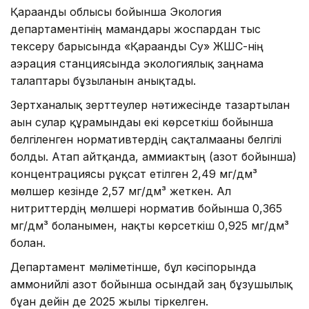
Қарағанды облысы бойынша Экология
департаментінің мамандары жоспардан тыс
тексеру барысында «Қарағанды Су» ЖШС-нің
аэрация станциясында экологиялық заңнама
талаптары бұзылғанын анықтады.
Зертханалық зерттеулер нәтижесінде тазартылған
ағын сулар құрамындағы екі көрсеткіш бойынша
белгіленген нормативтердің сақталмағаны белгілі
болды. Атап айтқанда, аммиактың (азот бойынша)
концентрациясы рұқсат етілген 2,49 мг/дм³
мөлшер кезінде 2,57 мг/дм³ жеткен. Ал
нитриттердің мөлшері норматив бойынша 0,365
мг/дм³ болғанымен, нақты көрсеткіш 0,925 мг/дм³
болған.
Департамент мәліметінше, бұл кәсіпорында
аммонийлі азот бойынша осындай заң бұзушылық
бұған дейін де 2025 жылы тіркелген.