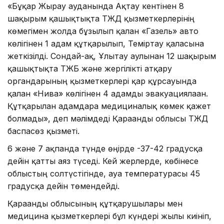
«Бұқар Жырау ауданында Ақтау кентінен 8
шақырым қашықтықта ТЖД қызметкерлерінің
көмегімен жолда бұзылып қалған «Газель» авто
көлігінен 1 адам құтқарылып, Теміртау қаласына
жеткізілді. Сондай-ақ, Ұлытау аулынан 12 шақырым
қашықтықта ТЖБ және жергілікті атқару
органдарының қызметкерлері қар құрсауында
қалған «Нива» көлігінен 4 адамды эвакуациялаған.
Құтқарылған адамдарға медициналық көмек қажет
болмады», деп мәлімдеді Қарағанды облысы ТЖД
баспасөз қызметі.
6 және 7 ақпанда түнде өңірде -37-42 градусқа
дейін қатты аяз түседі. Кей жерлерде, көбінесе
облыстың солтүстігінде, ауа температурасы 45
градусқа дейін төмендейді.
Қарағанды облысының құтқарушылары мен
медицина қызметкерлері бұл күндері жылы киініп,