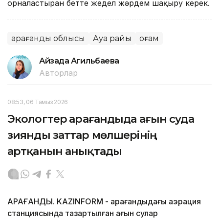
орналастырған бетте жедел жәрдем шақыру керек.
Қарағанды облысы
Ауа райы
Қоғам
Айзада Агильбаева
Авторлар
08:53, 06 Тамыз 2026
Экологтер Қарағандыда ағын суда
зиянды заттар мөлшерінің
артқанын анықтады
ҚАРАҒАНДЫ. KAZINFORM - Қарағандыдағы аэрация
станциясында тазартылған ағын сулар