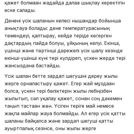
қажет болмаған жағдайда далаға шықпау керектігін
еске салады.
Денені үсік шалғанын келесі нышандар бойынша
анықтауға болады: дене температурасының
төмендеуі, қалтырау, кейде теріде көгерген
дақтардың пайда болуы, ұйқының келуі. Екінші,
үшінші және төртінші дәрежелі үсік шалу кезінде
екінші-үшінші күні тері күлдіреп, үскен жерде тері
жансыздана бастайды.
Үсік шалған бетте зардап шегушіні дереу жылы
жерге орналастыру қажет. Егер жай мұздаған
болса, үскен тері бөліктерін жылы лебіңізбен
жылытып, сәл уқалау қажет, сонан соң дәкемен
таңып тастаған жөн. Үсіген теріге май немесе
жақпа майлар жағуға болмайды. Ал егер үсік қатты
шалғаны байқалса және зардап шегуші қатты
ауыртпалық сезінсе, оны жылы жерге