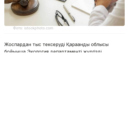
Фото: istockphoto.com
Жоспардан тыс тексеруді Қарағанды облысы
бойынша Экология департаменті жүргізді.
Ведомство мәліметінше, Соқыр өзеніне ағызылатын
сарқынды суларға жүргізілген зертханалық талдау
барысында нитриттердің рұқсат етілген шекті
концентрациясының асып кеткені анықталған.
Белгіленген норматив 0,096 мг/дм³ болса, іс
жүзінде ластаушы заттың мөлшері 0,330 мг/дм³-ді
құрап, рұқсат етілген деңгейден 3,4 еседен астам
жоғары болған.
Департаменттің хабарлауынша, дәл осы төгінді