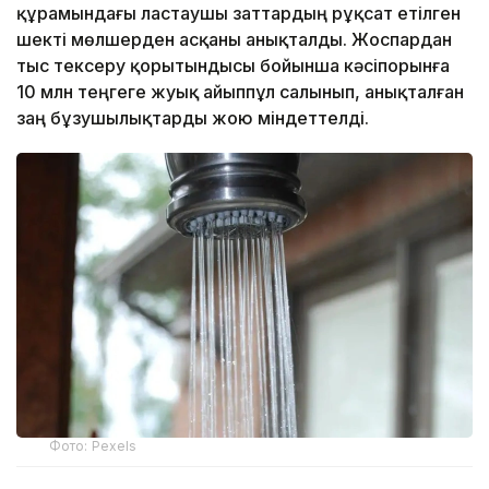
құрамындағы ластаушы заттардың рұқсат етілген
шекті мөлшерден асқаны анықталды. Жоспардан
тыс тексеру қорытындысы бойынша кәсіпорынға
10 млн теңгеге жуық айыппұл салынып, анықталған
заң бұзушылықтарды жою міндеттелді.
Фото: Pexels