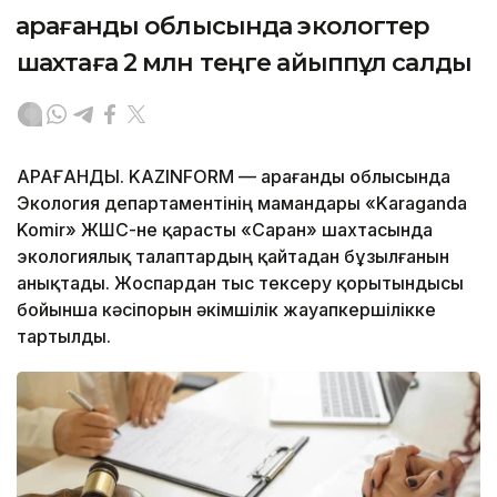
Қарағанды облысында экологтер
шахтаға 2 млн теңге айыппұл салды
ҚАРАҒАНДЫ. KAZINFORM — Қарағанды облысында
Экология департаментінің мамандары «Karaganda
Komir» ЖШС-не қарасты «Саран» шахтасында
экологиялық талаптардың қайтадан бұзылғанын
анықтады. Жоспардан тыс тексеру қорытындысы
бойынша кәсіпорын әкімшілік жауапкершілікке
тартылды.