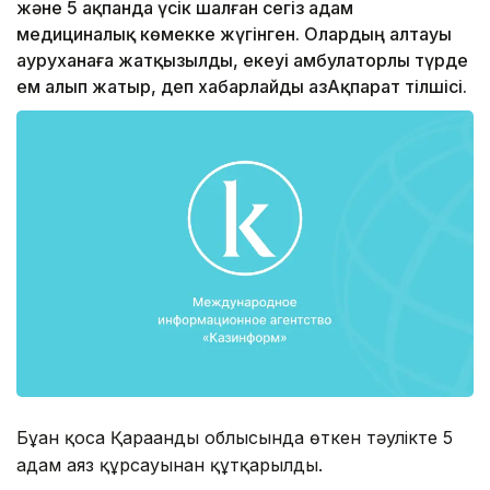
және 5 ақпанда үсік шалған сегіз адам
медициналық көмекке жүгінген. Олардың алтауы
ауруханаға жатқызылды, екеуі амбулаторлы түрде
ем алып жатыр, деп хабарлайды ҚазАқпарат тілшісі.
Бұған қоса Қарағанды облысында өткен тәулікте 5
адам аяз құрсауынан құтқарылды.