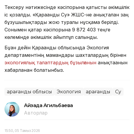
Тексеру нәтижесінде кәсіпорынға қатысты әкімшілік
іс қозғалды. «Қарағанды Су» ЖШС-не анықталған заң
бұзушылықтарды жою туралы нұсқама берілді.
Сонымен қатар кәсіпорынға 9 872 403 теңге
көлемінде әкімшілік айыппұл салынды.
Бұған дейін Қарағанды облысында Экология
департаментінің мамандары шахталардың бірінен
экологиялық талаптардың бұзылғанын
анықтағанын
хабарланған болатынбыз.
Қарағанды облысы
Экология
Қарағанды
Су
Айзада Агильбаева
Авторлар
15:50, 05 Тамыз 2026