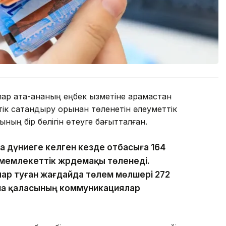
р ата-ананың еңбек қызметіне қарамастан
к сақтандыру қорынан төленетін әлеуметтік
ың бір бөлігін өтеуге бағытталған.
ала дүниеге келген кезде отбасыға 164
 мемлекеттік жәрдемақы төленеді.
алар туған жағдайда төлем мөлшері 272
ана қаласының коммуникациялар