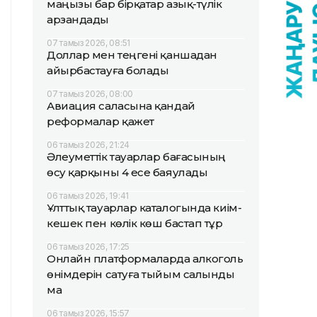
маңызы бар бірқатар азық-түлік
арзандады
07 тамыз 2026, 08:51
Доллар мен теңгені қаншадан
айырбастауға болады
07 тамыз 2026, 08:00
Авиация саласына қандай
реформалар қажет
06 тамыз 2026, 21:24
Әлеуметтік тауарлар бағасының
өсу қарқыны 4 есе баяулады
06 тамыз 2026, 19:41
Ұлттық тауарлар каталогында киім-
кешек пен көлік көш бастап тұр
06 тамыз 2026, 17:25
Онлайн платформаларда алкоголь
өнімдерін сатуға тыйым салынды
ма
06 тамыз 2026, 15:57