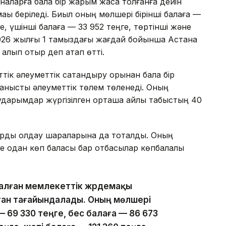
наларға бала бір жарым жасқа толғанға дейін
қы беріледі. Биыл оның мөлшері бірінші балаға —
ге, үшінші балаға — 33 952 теңге, төртінші және
 2026 жылғы 1 тамыздағы жағдай бойынша Астана
 алып отыр деп атап өтті.
тік әлеуметтік сақтандыру қорынан бала бір
ланысты әлеуметтік төлем төленеді. Оның
ударымдар жүргізілген орташа айлық табыстың 40
рды қолдау шараларына да тоқталды. Оның
е одан көп баласы бар отбасылар көпбалалы
алған мемлекеттік жәрдемақы
ан тағайындалады. Оның мөлшері
 69 330 теңге, бес балаға — 86 673