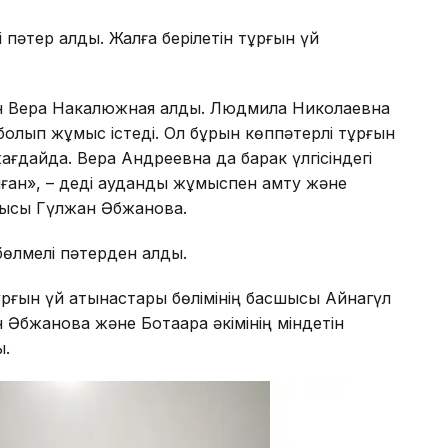
 пәтер алды. Жалға берілетін тұрғын үй
н Вера Накалюжная алды. Людмила Николаевна
олып жұмыс істеді. Ол бұрын көппәтерлі тұрғын
 жағдайда. Вера Андреевна да барак үлгісіндегі
алған», – деді аудандық жұмыспен қамту және
сшысы Гүлжан Әбжанова.
 бөлмелі пәтерден алды.
рғын үй қатынастары бөлімінің басшысы Айнагүл
Әбжанова және Ботақара әкімінің міндетін
ы.