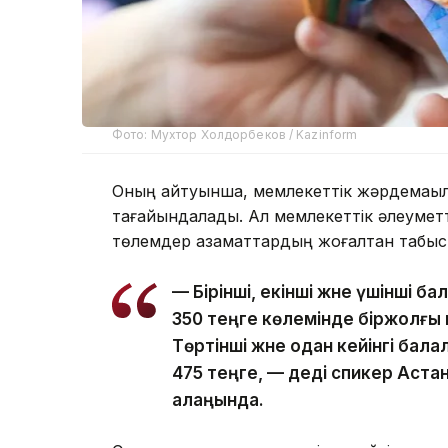
Фото: Мухтор Холдорбеков / Kazinform
Оның айтуынша, мемлекеттік жәрдемақыла
тағайындалады. Ал мемлекеттік әлеуметті
төлемдер азаматтардың жоғалтқан табысын
— Бірінші, екінші және үшінші б
350 теңге көлемінде біржолғы
Төртінші және одан кейінгі бал
475 теңге, — деді спикер Аст
алаңында.