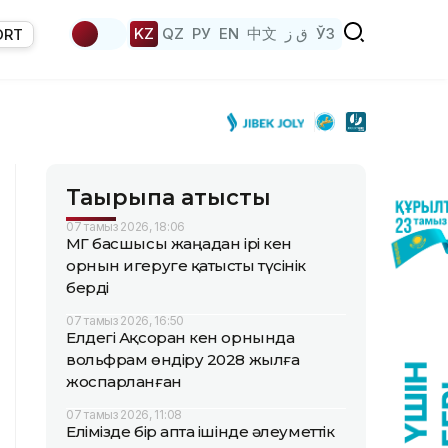
KZ
QZ
РУ
EN
中文
ق ز
ЎЗ
ORT
Тақырыпқа қатысты
07 тамыз 2026, 18:06
ҚМГ басшысы жаңадан ірі кен
орнын игеруге қатысты түсінік
берді
07 тамыз 2026, 16:50
Елдегі Ақсоран кен орнында
вольфрам өндіру 2028 жылға
жоспарланған
07 тамыз 2026, 11:08
Елімізде бір апта ішінде әлеуметтік