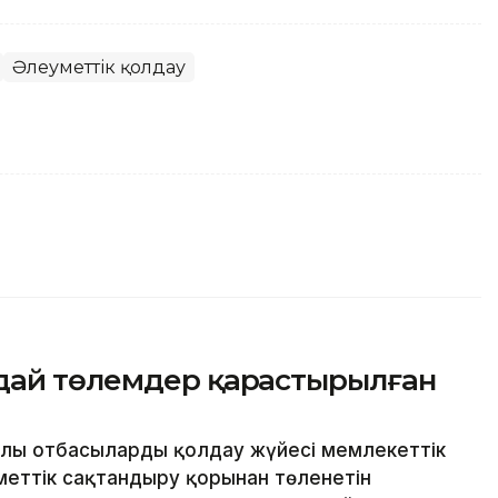
Әлеуметтік қолдау
дай төлемдер қарастырылған
лы отбасыларды қолдау жүйесі мемлекеттік
еттік сақтандыру қорынан төленетін