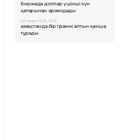
Биржада доллар үшінші күн
қатарынан арзандады
06 тамыз 2026, 13:10
Қазақстанда бір грамм алтын қанша
тұрады