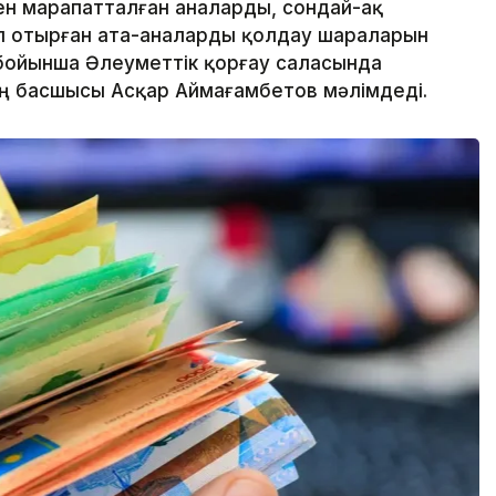
ен марапатталған аналарды, сондай-ақ
еп отырған ата-аналарды қолдау шараларын
бойынша Әлеуметтік қорғау саласында
ің басшысы Асқар Аймағамбетов мәлімдеді.