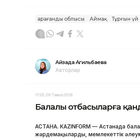
Қарағанды облысы
Аймақ
Тұрғын үй
Айзада Агильбаева
Авторлар
17:05, 06 Тамыз 2026
Балалы отбасыларға қан
АСТАНА. KAZINFORM — Астанада бала
жәрдемақыларды, мемлекеттік әлеум