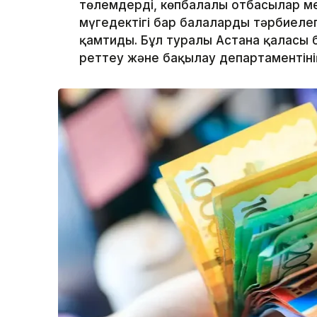
төлемдерді, көпбалалы отбасылар м
мүгедектігі бар балаларды тәрбиел
қамтиды. Бұл туралы Астана қаласы 
реттеу және бақылау департаментін