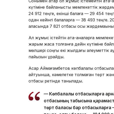
Сонымен қатар ол жұмыс істемейтін ата-а
күтіміне байланысты мемлекеттік жәрдема
24 912 теңге, екінші балаға — 29 454 тең
одан кейінгі балаларға — 38 493 теңге.
қаласында 7 821 отбасы осы жәрдемақыны
Ал жұмыс істейтін ата-аналарға мемлекет
жарым жасқа толғанға дейін күтіміне бай
мөлшері соңғы екі жылдағы әлеуметтік а
пайызын құрайды.
Асқар Аймағамбетов көпбалалы отбасыла
айтуынша, кәмелетке толмаған төрт жән
отбасы ретінде танылады.
— Көпбалалы отбасыларға арн
отбасының табысына қарамаст
төрт баласы бар отбасыларға —