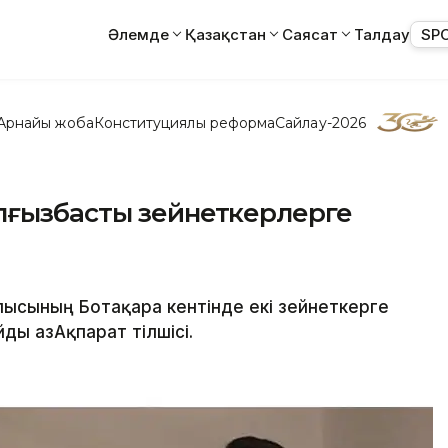
Әлемде
Қазақстан
Саясат
Талдау
SP
Арнайы жоба
Конституциялық реформа
Сайлау-2026
лғызбасты зейнеткерлерге
блысының Ботақара кентінде екі зейнеткерге
ды ҚазАқпарат тілшісі.