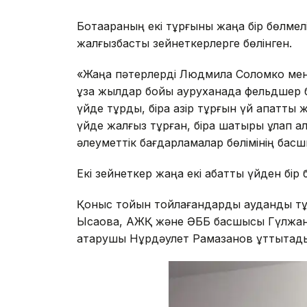
Ботақараның екі тұрғыны жаңа бір бөлмелі
жалғызбасты зейнеткерлерге бөлінген.
«Жаңа пәтерлерді Людмила Соломко ме
ұзақ жылдар бойы ауруханада фельдшер б
үйде тұрды, бірақ қазір тұрғын үй апатты
үйде жалғыз тұрған, бірақ шатыры құлап қ
әлеуметтік бағдарламалар бөлімінің ба
Екі зейнеткер жаңа екі қабатты үйден бір
Қоныс тойын тойлағандарды аудандық тұ
Ысқақова, АЖҚ және ӘББ басшысы Гүлжан 
атқарушы Нұрдәулет Рамазанов құттықтад