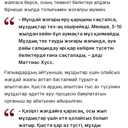
жалғаса берсе, оның төменгі бөліктері алдағы
бірнеше жылда толығымен жоғалуы мүмкін.
– Мұндай жоғары еру қарқыны сақталса,
мұздықтар тез-ақ кішірейеді. Меніңше, 5-10
жылдан кейін бұл аумақта мұз қалмайды.
Мұздық тек таудың жоғары жағында, ауа
райы салқындау әрі қар көбірек түсетін
бөліктерде ғана сақталады, – деді
Маттиас Хусс.
Ғалымдардың айтуынша, мұздықтар үшін қолайсыз
жағдай жазғы аптап басталмай тұрып-ақ
қалыптасқан. Қыста қардың қалыптан тыс аз түсуінен
мұздықтар әдетте еру процесін баяулататын
қорғаныш қар қабатынан айырылған.
– Қазіргі жағдайға қарасақ, осы жыл
мұздықтар үшін өте қолайсыз болып
жатыр. Қыста қар аз түсті, мұзды