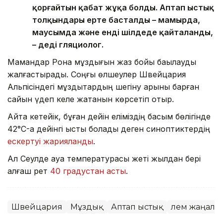
қорғайтын қабат жұқа болды. Аптап ыстық
толқындары ерте басталды – мамырда,
маусымда және енді шілдеде қайталанды,
– деді гляциолог.
Мамандар Рона мұздығын жаз бойы бақылауды
жалғастырады. Соңғы өлшеулер Швейцария
Альпісіндегі мұздықтардың шегіну қарқыны барған
сайын үдеп келе жатқанын көрсетіп отыр.
Айта кетейік, бұған дейін еліміздің басым бөлігінде
42°C-қа дейінгі ыстық болады деген синоптиктердің
ескертуі жарияланды
.
Ал Сеулде ауа температурасы жеті жылдан бері
алғаш рет
40 градустан асты
.
Швейцария
Мұздық
Аптап ыстық
Әлем жаңал