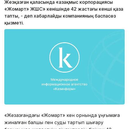
Жезқазған қаласында «Қазақмыс корпорациясы
«Жомарт» ЖШС» кенішінде 42 жастағы кенші қаза
тапты, - деп хабарлайды компанияның баспасөз
қызметі.
«Жезқазғандағы «Жомарт» кен орнында ұңғымаға
жиналған балшық пен суды тартып шығару