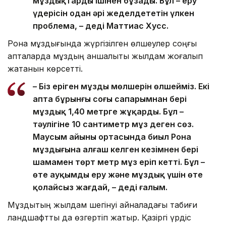
мұздықтарды ішінен бұзады. Бұл – еру
үдерісін одан әрі жеделдететін үлкен
проблема, – деді Маттиас Хусс.
Рона мұздығында жүргізілген өлшеулер соңғы
апталарда мұздың қаншалықты жылдам жоғалып
жатқанын көрсетті.
– Біз еріген мұздың мөлшерін өлшейміз. Екі
апта бұрынғы соңғы сапарымнан бері
мұздық 1,40 метрге жұқарды. Бұл –
тәулігіне 10 сантиметр мұз деген сөз.
Маусым айының ортасында биыл Рона
мұздығына алғаш келген кезімнен бері
шамамен төрт метр мұз еріп кетті. Бұл –
өте ауқымды еру және мұздық үшін өте
қолайсыз жағдай, – деді ғалым.
Мұздықтың жылдам шегінуі айналадағы табиғи
ландшафтты да өзгертіп жатыр. Қазіргі үрдіс