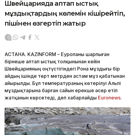
Швейцарияда аптап ыстық
мұздықтардың көлемін кішірейтіп,
пішінен өзгертіп жатыр
АСТАНА. KAZINFORM – Еуропаны шарпыған
бірнеше аптап ыстық толқынынан кейін
Швейцарияның оңтүстігіндегі Рона мұздығы бір
айдың ішінде төрт метрден астам мұз қабатынан
айырылды. Бұл температураның көтерілуі Альпі
мұздықтарына барған сайын ерекше әсер етіп
жатқанын көрсетеді, деп хабарлайды
Еuronews
.