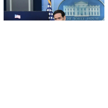
Фото: Анадолу
АҚШ Мемлекеттік хатшысы Марко Рубио Орта
дәліз деп те аталатын Транскаспий сауда бағыты
бойындағы жеке сектор инвестицияларына қолдау
көрсететін Транскаспий бастамасы қорының
құрылғанын мәлімдеді.
Әзербайжан мен Армения арасындағы бейбіт
келісімдердің бірінші жылдығына орай мәлімдеме