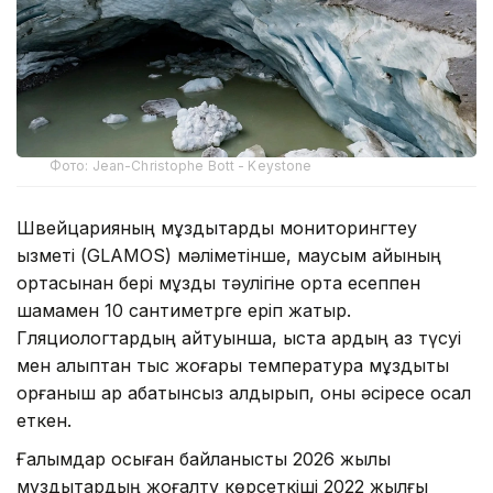
Фото: Jean-Christophe Bott - Keystone
Швейцарияның мұздықтарды мониторингтеу
қызметі (GLAMOS) мәліметінше, маусым айының
ортасынан бері мұздық тәулігіне орта есеппен
шамамен 10 сантиметрге еріп жатыр.
Гляциологтардың айтуынша, қыста қардың аз түсуі
мен қалыптан тыс жоғары температура мұздықты
қорғаныш қар қабатынсыз қалдырып, оны әсіресе осал
еткен.
Ғалымдар осыған байланысты 2026 жылы
мұздықтардың жоғалту көрсеткіші 2022 жылғы