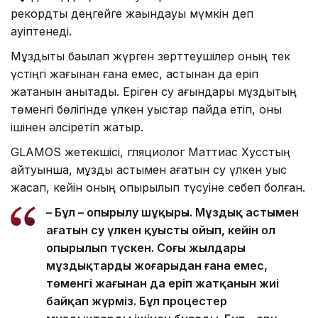
рекордтық деңгейге жақындауы мүмкін деп
қауіптенеді.
Мұздықты бақылап жүрген зерттеушілер оның тек
үстіңгі жағынан ғана емес, астынан да еріп
жатқанын анықтады. Еріген су ағындары мұздықтың
төменгі бөлігінде үлкен қуыстар пайда етіп, оны
ішінен әлсіретіп жатыр.
GLAMOS жетекшісі, гляциолог Маттиас Хусстың
айтуынша, мұздық астымен ағатын су үлкен қуыс
жасап, кейін оның опырылып түсуіне себеп болған.
– Бұл – опырылу шұңқыры. Мұздық астымен
ағатын су үлкен қуысты ойып, кейін ол
опырылып түскен. Соңғы жылдары
мұздықтардың жоғарыдан ғана емес,
төменгі жағынан да еріп жатқанын жиі
байқап жүрміз. Бұл процестер