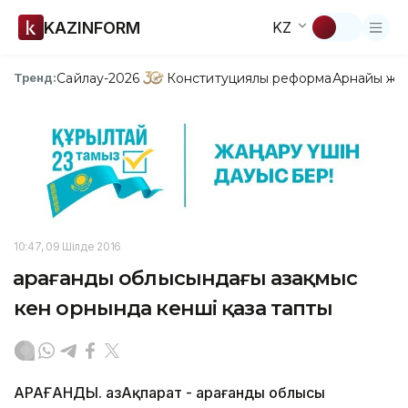
KAZINFORM
KZ
Сайлау-2026
Конституциялық реформа
Арнайы жо
Тренд:
10:47, 09 Шілде 2016
Қарағанды облысындағы Қазақмыс
кен орнында кенші қаза тапты
ҚАРАҒАНДЫ. ҚазАқпарат - Қарағанды облысы