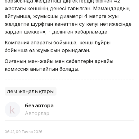
барысында желдеткіш діңгектердің бірінен 42
жастағы кеншінің денесі табылған. Мамандардың
айтуынша, жұмысшы диаметрі 4 метрге жуық
желдетпе шурфтан кенеттен су келуі нәтижесінде
зардап шеккен», - делінген хабарламада.
Компания ақпараты бойынша, кенші бұйрық
бойынша өз жұмысын орындаған.
Оқиғаның мән-жайы мен себептерін арнайы
комиссия анықтайтын болады.
Әлем жаңалықтары
без автора
Авторлар
06:41, 09 Тамыз 2026