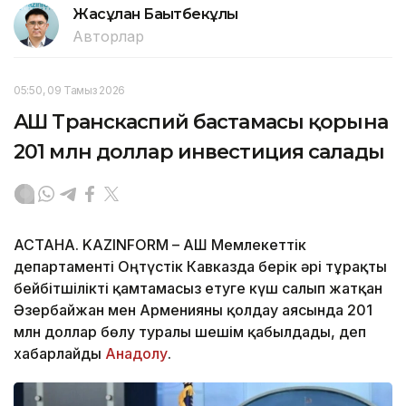
Жасұлан Бақытбекұлы
Авторлар
05:50, 09 Тамыз 2026
АҚШ Транскаспий бастамасы қорына
201 млн доллар инвестиция салады
АСТАНА. KAZINFORM – АҚШ Мемлекеттік
департаменті Оңтүстік Кавказда берік әрі тұрақты
бейбітшілікті қамтамасыз етуге күш салып жатқан
Әзербайжан мен Арменияны қолдау аясында 201
млн доллар бөлу туралы шешім қабылдады, деп
хабарлайды
Анадолу
.