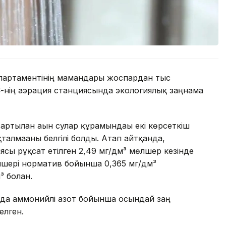
партаментінің мамандары жоспардан тыс
-нің аэрация станциясында экологиялық заңнама
ртылған ағын сулар құрамындағы екі көрсеткіш
алмағаны белгілі болды. Атап айтқанда,
сы рұқсат етілген 2,49 мг/дм³ мөлшер кезінде
өлшері норматив бойынша 0,365 мг/дм³
 болған.
нда аммонийлі азот бойынша осындай заң
елген.