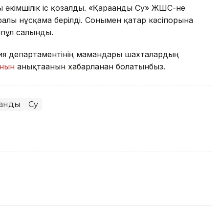
 әкімшілік іс қозғалды. «Қарағанды Су» ЖШС-не
лы нұсқама берілді. Сонымен қатар кәсіпорынға
ппұл салынды.
гия департаментінің мамандары шахталардың
анын
анықтағанын хабарланған болатынбыз.
ғанды
Су