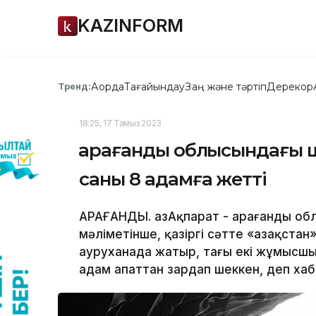
KAZINFORM
Ақорда
Тағайындау
Заң және тәртіп
Дерекқор
Тренд:
18:25, 17 Тамыз 2023
Қарағанды облысындағы 
саны 8 адамға жетті
ҚАРАҒАНДЫ. ҚазАқпарат - Қарағанды 
мәліметінше, қазіргі сәтте «Қазақста
ауруханада жатыр, тағы екі жұмысшы
адам апаттан зардап шеккен, деп хаб