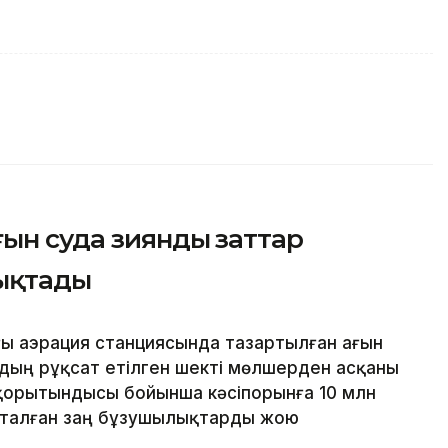
ғын суда зиянды заттар
ықтады
ғы аэрация станциясында тазартылған ағын
дың рұқсат етілген шекті мөлшерден асқаны
қорытындысы бойынша кәсіпорынға 10 млн
қталған заң бұзушылықтарды жою