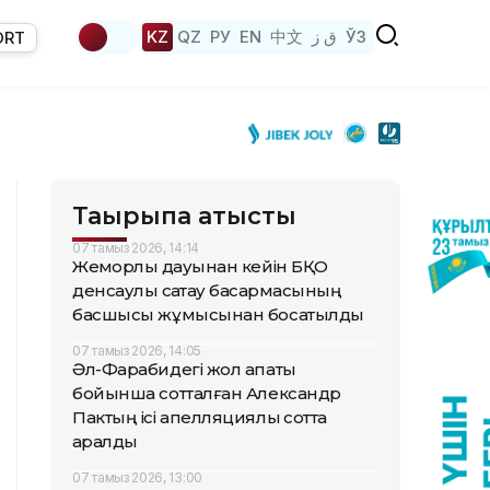
KZ
QZ
РУ
EN
中文
ق ز
ЎЗ
ORT
Тақырыпқа қатысты
07 тамыз 2026, 14:14
Жемқорлық дауынан кейін БҚО
денсаулық сақтау басқармасының
басшысы жұмысынан босатылды
07 тамыз 2026, 14:05
Әл-Фарабидегі жол апаты
бойынша сотталған Александр
Пактың ісі апелляциялық сотта
қаралды
07 тамыз 2026, 13:00