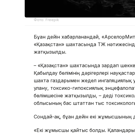
Фото: Freepik
Бұған дейін хабарланғандай, «АрселорМи
«Қазақстан» шахтасында ТЖ нәтижесінде
жатқызылды.
– «Қазақстан» шахтасында зардап шеккен
Қабылдау бөлімінің дәрігерлері науқаста
шахта газдарымен жедел ингаляциялық ул
улану, токсико-гипоксиялық энцефалопа
бөлімшесіне жатқызылды, – деді токсикол
облысының бас штаттан тыс токсикологы
Сондай-ақ, бұған дейін екі жұмысшының 
«Екі жұмысшы қайтыс болды. Қалғандары із