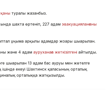
тқаны
туралы жазғанбыз.
ысында шахта өртеніп, 227 адам
эвакуацияланғаны
птал ұңғыма арқылы адамдар жоғары шығарылған.
лғаны және 4 адам
ауруханаға жеткізілгені
айтылды.
рге шығарылған 13 адам бас ауруы мен жөтелге
ың ішінде екеуі Шахтинск қаласының орталық
ициналық орталыққа жатқызылды.