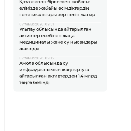
Қазақ-жапон бірлескен жобасы:
елімізде жабайы өсімдіктердің
генетикалық қоры зерттеліп жатыр
07 тамыз 2026, 09:51
Ұлытау облысында қайтарылған
активтер есебінен жаңа
медициналық және су нысандары
ашылды
07 тамыз 2026, 09:15
Ақмола облысында су
инфрақұрылымын жаңғыртуға
қайтарылған активтерден 1,4 млрд
теңге бөлінді