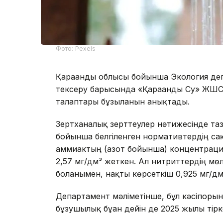
Фото: Pexels
Қарағанды облысы бойынша Экология де
тексеру барысында «Қарағанды Су» ЖШС
талаптары бұзылғанын анықтады.
Зертханалық зерттеулер нәтижесінде таза
бойынша белгіленген нормативтердің сақт
аммиактың (азот бойынша) концентрация
2,57 мг/дм³ жеткен. Ал нитриттердің м
болғанымен, нақты көрсеткіш 0,925 мг/дм³
Департамент мәліметінше, бұл кәсіпоры
бұзушылық бұған дейін де 2025 жылы тірк