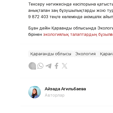
Тексеру нәтижесінде кәсіпорынға қатысты
анықталған заң бұзушылықтарды жою тура
9 872 403 теңге көлемінде әкімшілік айы
Бұған дейін Қарағанды облысында Эколо
бірінен
экологиялық талаптардың бұзылғ
Қарағанды облысы
Экология
Қара
Айзада Агильбаева
Авторлар