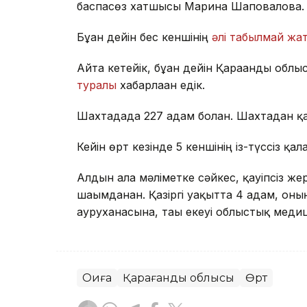
баспасөз хатшысы Марина Шаповалова.
Бұған дейін бес кеншінің
әлі табылмай жа
Айта кетейік, бұған дейін Қарағанды обл
туралы
хабарлаған едік.
Шахтадада 227 адам болған. Шахтадан қа
Кейін өрт кезінде 5 кеншінің із-түссіз қа
Алдын ала мәліметке сәйкес, қауіпсіз же
шағымданған. Қазіргі уақытта 4 адам, он
ауруханасына, тағы екеуі облыстық мед
Оқиға
Қарағанды облысы
Өрт