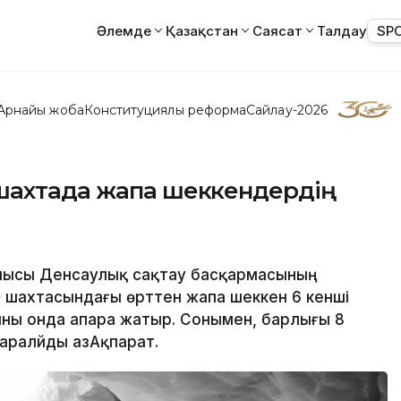
Әлемде
Қазақстан
Саясат
Талдау
SP
Арнайы жоба
Конституциялық реформа
Сайлау-2026
шахтада жапа шеккендердің
облысы Денсаулық сақтау басқармасының
н» шахтасындағы өрттен жапа шеккен 6 кенші
ны онда апара жатыр. Сонымен, барлығы 8
аралйды ҚазАқпарат.