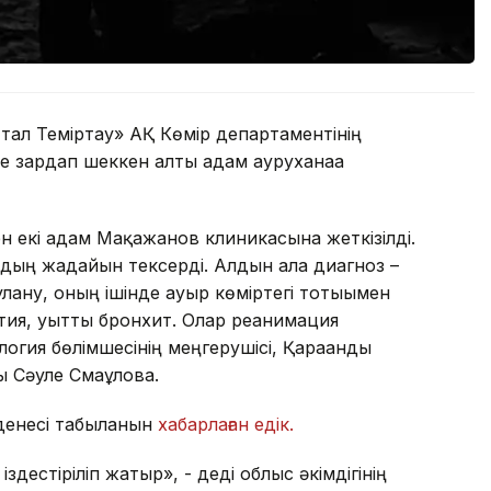
ттал Теміртау» АҚ Көмір департаментінің
 зардап шеккен алты адам ауруханаға
 екі адам Мақажанов клиникасына жеткізілді.
рдың жағдайын тексерді. Алдын ала диагноз –
ану, оның ішінде ауыр көміртегі тотығымен
тия, уытты бронхит. Олар реанимация
огия бөлімшесінің меңгерушісі, Қарағанды
 Сәуле Смағұлова.
денесі табылғанын
хабарлаған едік.
дестіріліп жатыр», - деді облыс әкімдігінің