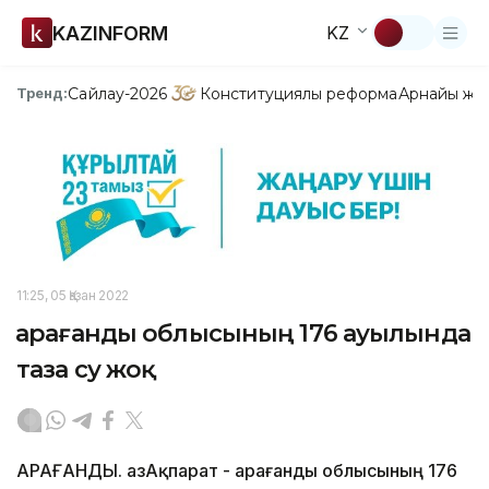
KAZINFORM
KZ
Сайлау-2026
Конституциялық реформа
Арнайы жо
Тренд:
11:25, 05 Қазан 2022
Қарағанды облысының 176 ауылында
таза су жоқ
ҚАРАҒАНДЫ. ҚазАқпарат - Қарағанды облысының 176