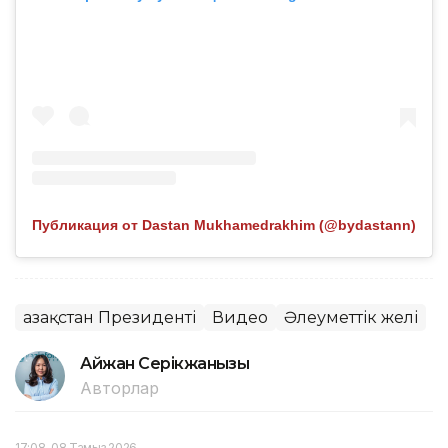
Публикация от Dastan Mukhamedrakhim (@bydastann)
Қазақстан Президенті
Видео
Әлеуметтік желі
Айжан Серікжанқызы
Авторлар
17:08, 08 Тамыз 2026