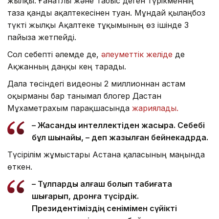
жылқы. Ғанатлы және Табыс деген түрікменнің
таза қанды ақалтекесінен туған. Мұндай қылаңбоз
түкті жылқы Ақалтеке тұқымының өз ішінде 3
пайызға жетпейді.
Сол себепті әлемде де,
әлеуметтік желіде
де
Ақжанның даңқы кең тарады.
Дала төсіндегі видеоны 2 миллионнан астам
оқырманы бар танымал блогер Дастан
Мұхаметрахым парақшасында
жариялады.
– Жасанды интеллектіден жақсырақ. Себебі
бұл шынайы, – деп жазылған бейнекадрда.
Түсірілім жұмыстары Астана қаласының маңында
өткен.
– Тұлпарды алғаш болып табиғатқа
шығарып, дронға түсірдік.
Президентіміздің сенімімен сүйікті