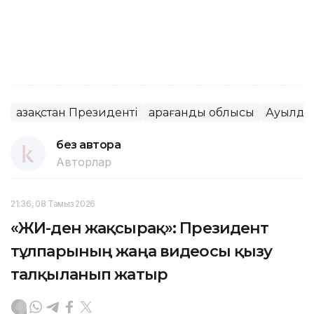
Қазақстан Президенті
Қарағанды облысы
Ауылды
без автора
Авторлар
21:36, 08 Тамыз 2026
«ЖИ-ден жақсырақ»: Президент
тұлпарының жаңа видеосы қызу
талқыланып жатыр