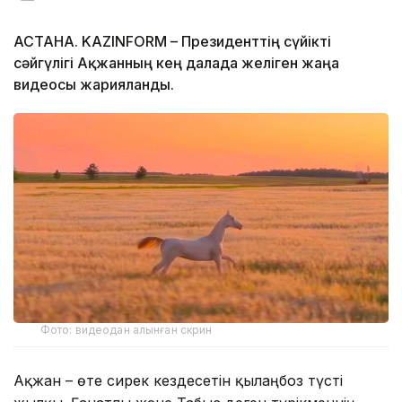
АСТАНА. KAZINFORM – Президенттің сүйікті
сәйгүлігі Ақжанның кең далада желіген жаңа
видеосы жарияланды.
Фото: видеодан алынған скрин
Ақжан – өте сирек кездесетін қылаңбоз түсті