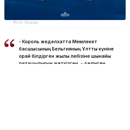
Фото: Ақорда
- Король жеделхатта Мемлекет
басшысының Бельгияның Ұлттық күніне
орай білдірген жылы лебізіне шынайы
ризашылығын жеткізген, - делінген
ақпаратта.
Сондай-ақ Король Филипп биыл Президенттің
шақыруы бойынша Қазақстанға жасайтын алдағы
мемлекеттік сапарына ерекше мән беріп отырғанын
атап өткен.
Айта кетейік, кеше Президент Солтүстік
Қазақстан облысының 90 жылдығымен
құттықтады
.