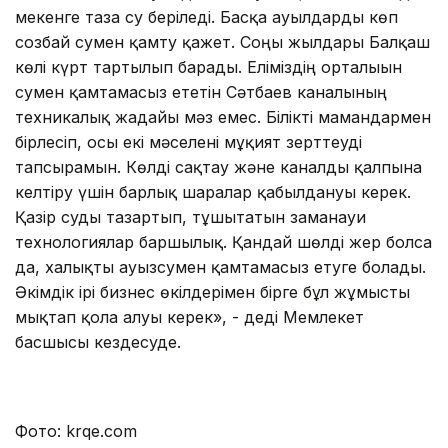
мекенге таза су беріледі. Басқа ауылдарды көп
созбай сумен қамту қажет. Соңғы жылдары Балқаш
көлі күрт тартылып барады. Еліміздің орталығын
сумен қамтамасыз ететін Сәтбаев каналының
техникалық жағдайы мәз емес. Білікті мамандармен
бірлесіп, осы екі мәселені мұқият зерттеуді
тапсырамын. Көлді сақтау және каналды қалпына
келтіру үшін барлық шаралар қабылдануы керек.
Қазір суды тазартып, тұшытатын заманауи
технологиялар баршылық. Қандай шөлді жер болса
да, халықты ауызсумен қамтамасыз етуге болады.
Әкімдік ірі бизнес өкілдерімен бірге бұл жұмысты
мықтап қолға алуы керек», - деді Мемлекет
басшысы кездесуде.
Фото: krqe.com