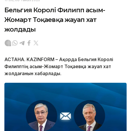
Бельгия Королі Филипп Қасым-
Жомарт Тоқаевқа жауап хат
жолдады
АСТАНА. KAZINFORM – Ақорда Бельгия Королі
Филипптің Қасым-Жомарт Тоқаевқа жауап хат
жолдағанын хабарлады.