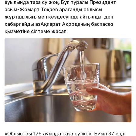
ауылында таза су жоқ. Бұл туралы Президент
Қасым-Жомарт Тоқаев Қарағанды облысы
жұртшылығымен кездесуінде айтылды, деп
хабарлайды ҚазАқпарат Ақорданың баспасөз
қызметіне сілтеме жасап.
«Облыстағы 176 ауылда таза су жоқ. Биыл 37 елді