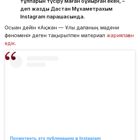
тұлпарын түсіру маған бұйырған екен, –
деп жазды Дастан Мұхаметрахым
Instagram парақшасында.
Осыған дейін «Ақжан — Ұлы даланың мәдени
феномені» деген тақырыппен материал
жариялаған
едік.
Посмотреть эту публикацию в Instagram