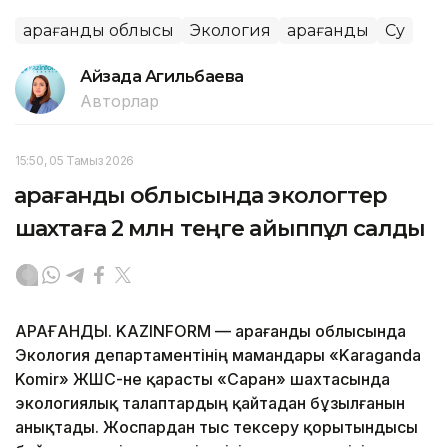
Қарағанды облысы
Экология
Қарағанды
Су
Айзада Агильбаева
Авторлар
15:50, 05 Тамыз 2026
Қарағанды облысында экологтер
шахтаға 2 млн теңге айыппұл салды
ҚАРАҒАНДЫ. KAZINFORM — Қарағанды облысында
Экология департаментінің мамандары «Karaganda
Komir» ЖШС-не қарасты «Саран» шахтасында
экологиялық талаптардың қайтадан бұзылғанын
анықтады. Жоспардан тыс тексеру қорытындысы