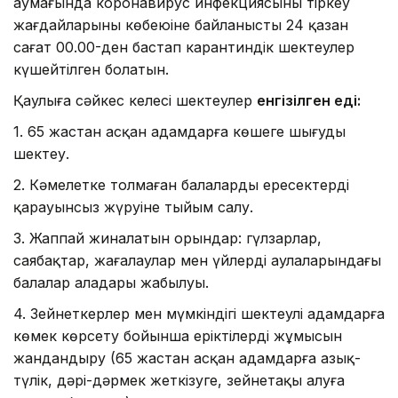
аумағында коронавирус инфекциясының тіркеу
жағдайларының көбеюіне байланысты 24 қазан
сағат 00.00-ден бастап карантиндік шектеулер
күшейтілген болатын.
Қаулыға сәйкес келесі шектеулер
енгізілген еді:
1. 65 жастан асқан адамдарға көшеге шығуды
шектеу.
2. Кәмелетке толмаған балалардың ересектердің
қарауынсыз жүруіне тыйым салу.
3. Жаппай жиналатын орындар: гүлзарлар,
саябақтар, жағалаулар мен үйлердің аулаларындағы
балалар алаңдары жабылуы.
4. Зейнеткерлер мен мүмкіндігі шектеулі адамдарға
көмек көрсету бойынша еріктілердің жұмысын
жандандыру (65 жастан асқан адамдарға азық-
түлік, дәрі-дәрмек жеткізуге, зейнетақы алуға