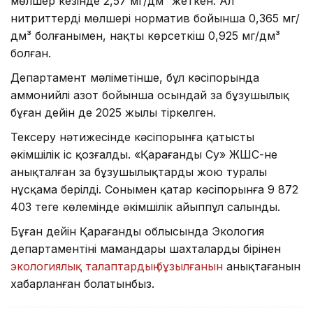
мөлшер кезінде 2,57 мг/дм³ жеткен. Ал
нитриттердің мөлшері норматив бойынша 0,365 мг/
дм³ болғанымен, нақты көрсеткіш 0,925 мг/дм³
болған.
Департамент мәліметінше, бұл кәсіпорында
аммонийлі азот бойынша осындай заң бұзушылық
бұған дейін де 2025 жылы тіркелген.
Тексеру нәтижесінде кәсіпорынға қатысты
әкімшілік іс қозғалды. «Қарағанды Су» ЖШС-не
анықталған заң бұзушылықтарды жою туралы
нұсқама берілді. Сонымен қатар кәсіпорынға 9 872
403 теңге көлемінде әкімшілік айыппұл салынды.
Бұған дейін Қарағанды облысында Экология
департаментінің мамандары шахталардың бірінен
экологиялық талаптардың бұзылғанын
анықтағанын
хабарланған болатынбыз.