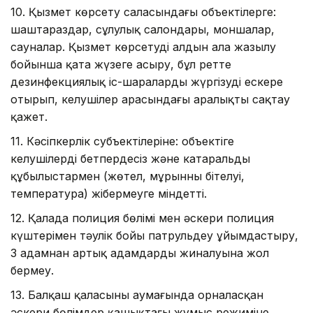
10. Қызмет көрсету саласындағы объектілерге:
шаштараздар, сұлулық салондары, моншалар,
сауналар. Қызмет көрсетуді алдын ала жазылу
бойынша қатаң жүзеге асыру, бұл ретте
дезинфекциялық іс-шараларды жүргізуді ескере
отырып, келушілер арасындағы аралықты сақтау
қажет.
11. Кәсіпкерлік субъектілеріне: объектіге
келушілерді бетпердесіз және катаральды
құбылыстармен (жөтел, мұрынның бітелуі,
температура) жібермеуге міндетті.
12. Қалада полиция бөлімі мен әскери полиция
күштерімен тәулік бойы патрульдеу ұйымдастыру,
3 адамнан артық адамдардың жиналуына жол
бермеу.
13. Балқаш қаласының аумағында орналасқан
әскери бөлімдер қашықтағы жұмыс режиміне