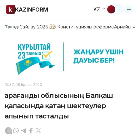
KAZINFORM
KZ
Сайлау-2026
Конституциялық реформа
Арнайы жо
Тренд:
15:37, 06 Қараша 2020
Қарағанды облысының Балқаш
қаласында қатаң шектеулер
алынып тасталды