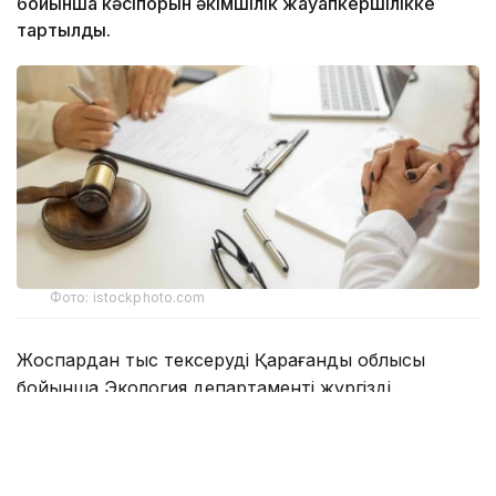
бойынша кәсіпорын әкімшілік жауапкершілікке
тартылды.
Фото: istockphoto.com
Жоспардан тыс тексеруді Қарағанды облысы
бойынша Экология департаменті жүргізді.
Ведомство мәліметінше, Соқыр өзеніне
ағызылатын сарқынды суларға жүргізілген
зертханалық талдау барысында нитриттердің