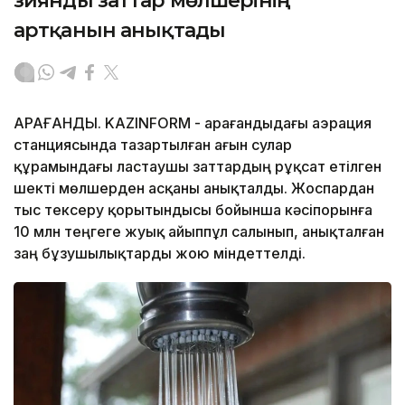
зиянды заттар мөлшерінің
артқанын анықтады
ҚАРАҒАНДЫ. KAZINFORM - Қарағандыдағы аэрация
станциясында тазартылған ағын сулар
құрамындағы ластаушы заттардың рұқсат етілген
шекті мөлшерден асқаны анықталды. Жоспардан
тыс тексеру қорытындысы бойынша кәсіпорынға
10 млн теңгеге жуық айыппұл салынып, анықталған
заң бұзушылықтарды жою міндеттелді.