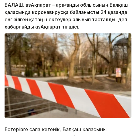
БАЛҚАШ. ҚазАқпарат – Қарағанды облысының Балқаш
қаласында коронавирусқа байланысты 24 қазанда
енгізілген қатаң шектеулер алынып тасталды, деп
хабарлайды ҚазАқпарат тілшісі.
Естеріңізге сала кетейік, Балқаш қаласының