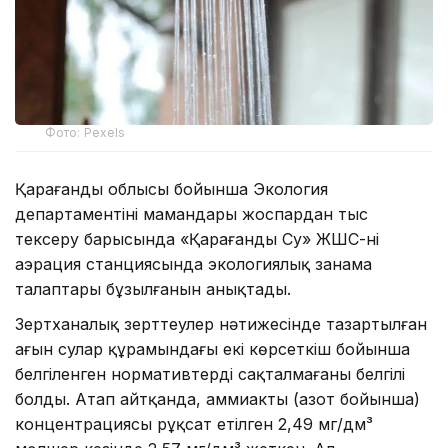
Фото: Pexels
Қарағанды облысы бойынша Экология
департаментінің мамандары жоспардан тыс
тексеру барысында «Қарағанды Су» ЖШС-нің
аэрация станциясында экологиялық заңнама
талаптары бұзылғанын анықтады.
Зертханалық зерттеулер нәтижесінде тазартылған
ағын сулар құрамындағы екі көрсеткіш бойынша
белгіленген нормативтердің сақталмағаны белгілі
болды. Атап айтқанда, аммиактың (азот бойынша)
концентрациясы рұқсат етілген 2,49 мг/дм³