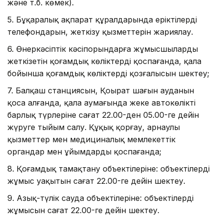
және т.б. көмек).
5. Бұқаралық ақпарат құралдарында еріктілердің
телефондарын, жеткізу қызметтерін жариялау.
6. Өнеркәсіптік кәсіпорындарға жұмысшыларды
жеткізетін қоғамдық көліктерді қоспағанда, қала
бойынша қоғамдық көліктердің қозғалысын шектеу;
7. Балқаш станциясын, Қоңырат шағын ауданын
қоса алғанда, қала аумағында жеке автокөліктің
барлық түрлеріне сағат 22.00-ден 05.00-ге дейін
жүруге тыйым салу. Құқық қорғау, арнаулы
қызметтер мен медициналық мемлекеттік
органдар мен ұйымдарды қоспағанда;
8. Қоғамдық тамақтану объектілеріне: объектілердің
жұмыс уақытын сағат 22.00-ге дейін шектеу.
9. Азық-түлік сауда объектілеріне: объектілердің
жұмысын сағат 22.00-ге дейін шектеу.