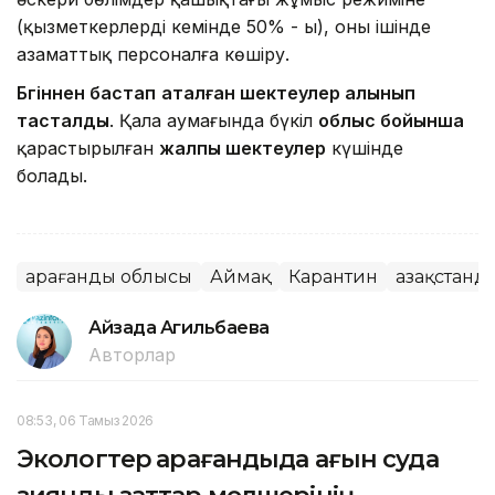
(қызметкерлердің кемінде 50% - ы), оның ішінде
азаматтық персоналға көшіру.
Бүгіннен бастап
аталған шектеулер алынып
тасталды
. Қала аумағында бүкіл
облыс бойынша
қарастырылған
жалпы шектеулер
күшінде
болады.
Қарағанды облысы
Аймақ
Карантин
Қазақстан
Айзада Агильбаева
Авторлар
08:53, 06 Тамыз 2026
Экологтер Қарағандыда ағын суда