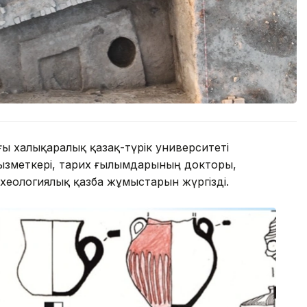
ы халықаралық қазақ-түрік университеті
ызметкері, тарих ғылымдарының докторы,
хеологиялық қазба жұмыстарын жүргізді.