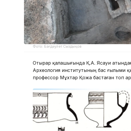
Фото: Бағдәулет Сыздықов
Отырар қалашығында Қ.А. Ясауи атындағ
Археология институтының бас ғылыми қ
профессор Мұхтар Қожа бастаған топ ар