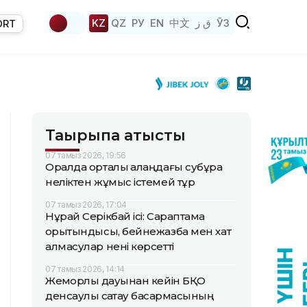
KZ
QZ
РУ
EN
中文
ق ز
ЎЗ
ORT
Тақырыпқа қатысты
07 тамыз 2026, 19:56
Оралда орталық алаңдағы субұрқақ
неліктен жұмыс істемей тұр
07 тамыз 2026, 17:04
Нұрай Серікбай ісі: Сараптама
қорытындысы, бейнежазба мен хат
алмасулар нені көрсетті
07 тамыз 2026, 14:14
Жемқорлық дауынан кейін БҚО
денсаулық сақтау басқармасының