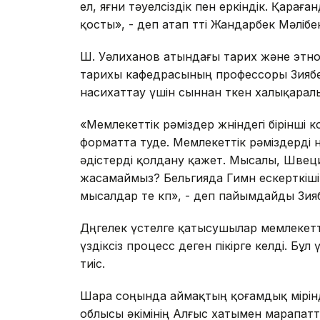
ел, яғни тәуелсіздік пен еркіндік. Қарағ
қосты», - деп атап өтті Жандарбек Мәлібе
Ш. Уәлиханов атындағы тарих және этн
тарихы кафедрасының профессоры Зиябе
насихаттау үшін сыннан өткен халықарал
«Мемлекеттік рәміздер жөніндегі бірінш
форматта өтуде. Мемлекеттік рәміздерді
әдістерді қолдану қажет. Мысалы, Швеци
жасамаймыз? Бельгияда Гимн ескерткіші 
мысалдар өте көп», - деп пайымдайды Зи
Дөңгелек үстелге қатысушылар мемлекетт
үздіксіз процесс деген пікірге келді. Б
тиіс.
Шара соңында аймақтың қоғамдық өмірінд
облысы әкімінің Алғыс хатымен марапат