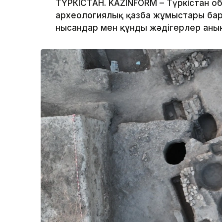
ТҮРКІСТАН. KAZINFORM – Түркістан 
археологиялық қазба жұмыстары бары
нысандар мен құнды жәдігерлер аны