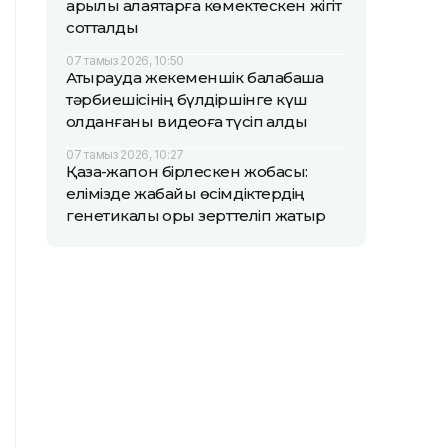
арқылы алаяқтарға көмектескен жігіт
сотталды
07 тамыз 2026, 10:50
Атырауда жекеменшік балабақша
тәрбиешісінің бүлдіршінге күш
қолданғаны видеоға түсіп қалды
07 тамыз 2026, 10:27
Қазақ-жапон бірлескен жобасы:
елімізде жабайы өсімдіктердің
генетикалық қоры зерттеліп жатыр