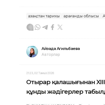
Қазақстан тарихы
Қарағанды облысы
Айзада Агильбаева
Авторлар
21:23, 02 Тамыз 2026
Отырар қалашығынан XIII-
құнды жәдігерлер табы