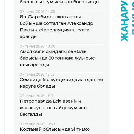
басшысы жұмысынан босатылды
07 тамыз 2026, 14:05
Әл-Фарабидегі жол апаты
бойынша сотталған Александр
Пактың ісі апелляциялық сотта
қаралды
07 тамыз 2026, 13:00
Ақмол облысындағы сенбілік
барысында 80 тоннаға жуық қоқыс
шығарылды
07 тамыз 2026, 12:52
Семейде бір күнде қайда аялдап, не
көруге болады
07 тамыз 2026, 11:17
Петропавлда Есіл өзенінің
жағалауын нығайту жұмысы
басталды
07 тамыз 2026, 10:59
Қостанай облысында Sim-Box