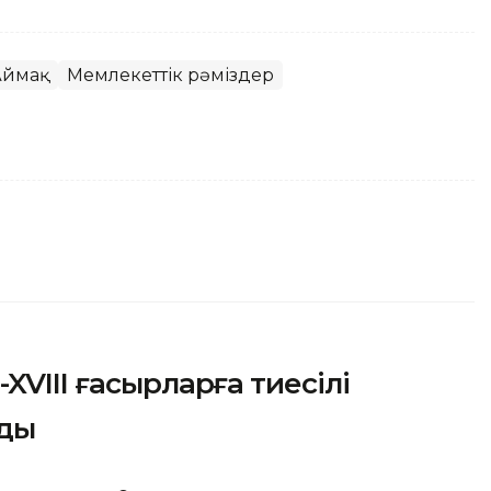
Аймақ
Мемлекеттік рәміздер
XVIII ғасырларға тиесілі
лды