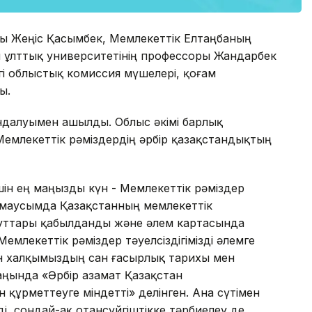
ы Жеңіс Қасымбек, Мемлекеттік Елтаңбаның
зия ұлттық университетінің профессоры Жандарбек
гі облыстық комиссия мүшелері, қоғам
ы.
ндалуымен ашылды. Облыс әкімі барлық
млекеттік рәміздердің әрбір қазақстандықтың
шін ең маңызды күн - Мемлекеттік рәміздер
 маусымда Қазақстанның мемлекеттік
рибуттары қабылданды және әлем картасында
Мемлекеттік рәміздер тәуелсіздігімізді әлемге
н халқымыздың сан ғасырлық тарихы мен
заңында «Әрбір азамат Қазақстан
 құрметтеуге міндетті» делінген. Ана сүтімен
еді, сондай-ақ отансүйгіштікке тәрбиелеу де