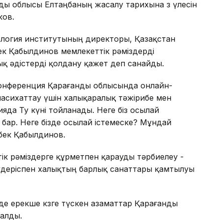
анды облысы Елтаңбаның жасалу тарихына өз үлесін
ков.
ология институтының директоры, Қазақстан
к Қабылдинов мемлекеттік рәміздерді
ық әдістерді қолдану қажет деп санайды.
і конференция Қарағанды облысында онлайн-
 насихаттау үшін халықаралық тәжірибе мен
яда Ту күні тойланады. Неге біз осылай
бар. Неге бізде осылай істемеске? Мұндай
ябек Қабылдинов.
ік рәміздерге құрметпен қарауды тәрбиелеу -
ұл үдеріспен халықтың барлық санаттары қамтылуы
е ерекше көзге түскен азаматтар Қарағанды
талды.