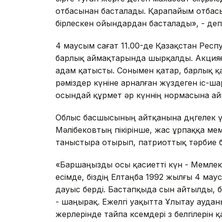
отбасынан басталады. Қарапайым отбасы
бірлескен ойындардан басталады», - деп 
4 маусым сағат 11.00-де Қазақстан Ре
барлық аймақтарында шырқалды. Акцияғ
адам қатысты. Сонымен қатар, барлық қа
рәміздер күніне арналған жүздеген іс-шар
осындай құрмет әр күннің нормасына айнал
Облыс басшысының айтқанына дөңгелек үс
Мәлібековтың пікірінше, жас ұрпаққа ме
таныстыра отырып, патриоттық тәрбие б
«Баршаңызды осы қасиетті күн - Мемлеке
есімде, біздің Елтаңба 1992 жылғы 4 мау
дауыс берді. Бастапқыда сын айтылды, бір
- шаңырақ. Ежелгі уақытта Ұлытау аудан
жерлерінде тайпа көсемдері өз белгілері