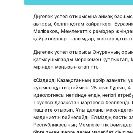
Дөңгелек үстел отырысына аймақ басшыс
авторы, белгілі қоғам қайраткері, Еура
Мәлібеков, Мемлекеттік рәміздер жөнінде
қайраткерлері, ғалымдар, жастар қатыст
Дөңгелек үстел отырысы Әнұранның оры
қатысушыларды мерекемен құттықтап, Ме
өміріндегі маңызын атап өтті.
«Сіздерді Қазақстанның әрбір азаматы ү
күнімен құттықтаймын. 28 жыл бұрын, 4
идеологиясы негізінде елдің негізгі ат
Тәуелсіз Қазақстан мәртебесі белгіленді. 
паш ете отырып, Ұлы даланы мекендеге
мәдениетін бейнелейді. Еліміздің басты 
Республикасының Мемлекеттік рәміздерін
бірге туған жерге деген махаббат сіңіріл