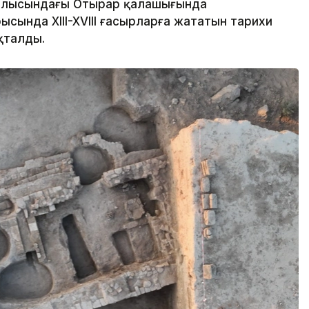
облысындағы Отырар қалашығында
сында XIII-XVIII ғасырларға жататын тарихи
қталды.