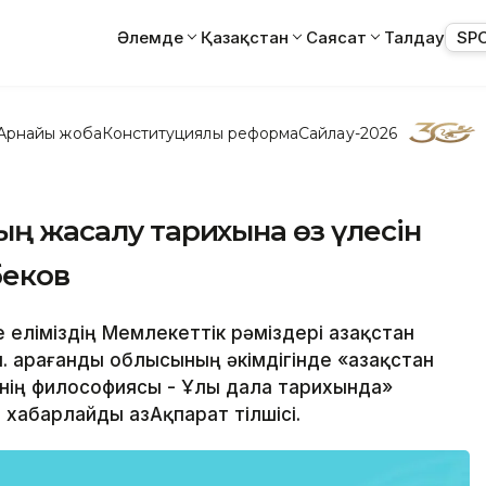
Әлемде
Қазақстан
Саясат
Талдау
SP
Арнайы жоба
Конституциялық реформа
Сайлау-2026
ың жасалу тарихына өз үлесін
беков
е еліміздің Мемлекеттік рәміздері Қазақстан
 Қарағанды облысының әкімдігінде «Қазақстан
нің философиясы - Ұлы дала тарихында»
 хабарлайды ҚазАқпарат тілшісі.