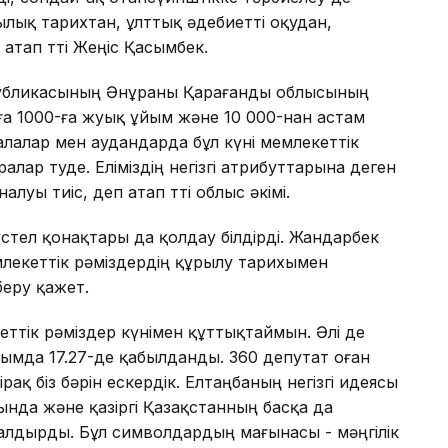
лық тарихтан, ұлттық әдебиетті оқудан,
атап өтті Жеңіс Қасымбек.
спубликасының Әнұраны Қарағанды облысының
а 1000-ға жуық ұйым және 10 000-нан астам
лалар мен аудандарда бұл күні мемлекеттік
алар өтуде. Еліміздің негізгі атрибуттарына деген
уы тиіс, деп атап өтті облыс әкімі.
тел қонақтары да қолдау білдірді. Жандарбек
млекеттік рәміздердің құрылу тарихымен
еру қажет.
ттік рәміздер күнімен құттықтаймын. Әлі де
сымда 17.27-де қабылданды. 360 депутат оған
ақ біз бәрін ескердік. Елтаңбаның негізгі идеясы
ында және қазіргі Қазақстанның басқа да
н қалдырды. Бұл символдардың мағынасы - мәңгілік