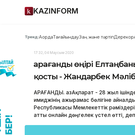
KAZINFORM
Ақорда
Тағайындау
Заң және тәртіп
Дерекқор
Тренд:
17:32, 04 Маусым 2020
Қарағанды өңірі Елтаңбан
қосты - Жандарбек Мәлі
ҚАРАҒАНДЫ. ҚазАқпарат - 28 жыл ішінд
имиджінің ажырамас бөлігіне айналды.
Республикасы Мемлекеттік рәміздері
атты онлайн дөңгелек үстел өтті, деп