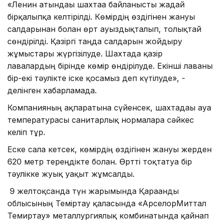
«Ленин атындағы шахтаға байланысты жағдай
бірқалыпқа келтірілді. Көмірдің өздігінен жануы
салдарынан болған өрт ауыздықталып, толықтай
сөндірілді. Қазіргі таңда салдарын жойдыру
жұмыстары жүргізілуде. Шахтада қазір
лавалардың бірінде көмір өндірілуде. Екінші лаваны
бір-екі тәулікте іске қосамыз деп күтілуде», -
делінген хабарламада.
Компанияның ақпаратына сүйенсек, шахтадағы ауа
температурасы санитарлық нормаларға сәйкес
келіп тұр.
Еске сала кетсек, көмірдің өздігінен жануы жерден
620 метр тереңдікте болған. Өртті тоқтатуға бір
тәулікке жуық уақыт жұмсалды.
9 желтоқсанда түн жарымында Қарағанды
облысының Теміртау қаласында «АрселорМиттал
Темиртау» металлургиялық комбинатында қайнап