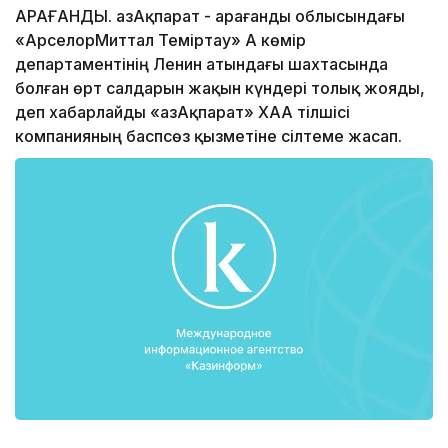
ҚАРАҒАНДЫ. ҚазАқпарат - Қарағанды облысындағы
«АрселорМиттал Теміртау» АҚ көмір
департаментінің Ленин атындағы шахтасында
болған өрт салдарын жақын күндері толық жояды,
деп хабарлайды «ҚазАқпарат» ХАА тілшісі
компанияның баспсөз қызметіне сілтеме жасап.