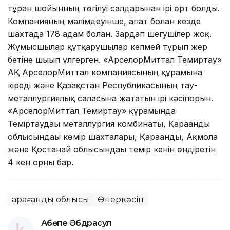
тұрған шойынның төгілуі салдарынан ірі өрт болды.
Компанияның мәлімдеуінше, апат болған кезде
шахтада 178 адам болған. Зардап шегушілер жоқ.
Жұмысшылар құтқарушылар келмей тұрып жер
бетіне шығып үлгерген. «АрселорМиттал Темиртау»
АҚ АрселорМиттал компаниясының құрамына
кіреді және Қазақстан Республикасының тау-
металлургиялық саласына жататын ірі кәсіпорын.
«АрселорМиттал Темиртау» құрамында
Теміртаудағы металлургия комбинаты, Қарағанды
облысындағы көмір шахталары, Қарағанды, Ақмола
және Қостанай облысындағы темір кенін өндіретін
4 кен орны бар.
Қарағанды облысы
Өнеркәсіп
Ақбөпе Әбдрасул