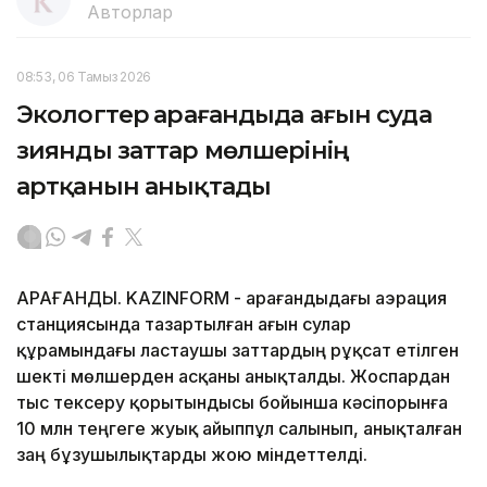
Авторлар
08:53, 06 Тамыз 2026
Экологтер Қарағандыда ағын суда
зиянды заттар мөлшерінің
артқанын анықтады
ҚАРАҒАНДЫ. KAZINFORM - Қарағандыдағы аэрация
станциясында тазартылған ағын сулар
құрамындағы ластаушы заттардың рұқсат етілген
шекті мөлшерден асқаны анықталды. Жоспардан
тыс тексеру қорытындысы бойынша кәсіпорынға
10 млн теңгеге жуық айыппұл салынып, анықталған
заң бұзушылықтарды жою міндеттелді.