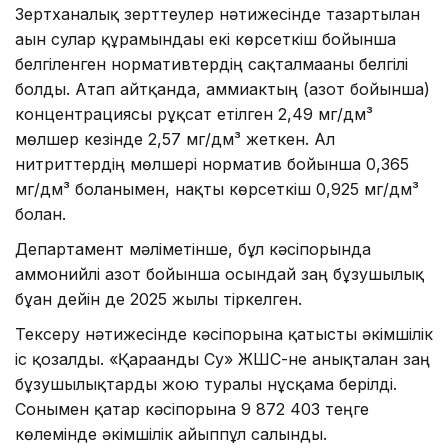
Зертханалық зерттеулер нәтижесінде тазартылған
ағын сулар құрамындағы екі көрсеткіш бойынша
белгіленген нормативтердің сақталмағаны белгілі
болды. Атап айтқанда, аммиактың (азот бойынша)
концентрациясы рұқсат етілген 2,49 мг/дм³
мөлшер кезінде 2,57 мг/дм³ жеткен. Ал
нитриттердің мөлшері норматив бойынша 0,365
мг/дм³ болғанымен, нақты көрсеткіш 0,925 мг/дм³
болған.
Департамент мәліметінше, бұл кәсіпорында
аммонийлі азот бойынша осындай заң бұзушылық
бұған дейін де 2025 жылы тіркелген.
Тексеру нәтижесінде кәсіпорынға қатысты әкімшілік
іс қозғалды. «Қарағанды Су» ЖШС-не анықталған заң
бұзушылықтарды жою туралы нұсқама берілді.
Сонымен қатар кәсіпорынға 9 872 403 теңге
көлемінде әкімшілік айыппұл салынды.