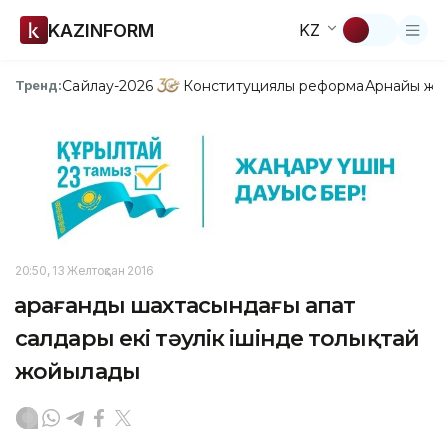
KAZINFORM
KZ
Сайлау-2026
Конституциялық реформа
Арнайы жо
Тренд:
20:50, 13 Желтоқсан 2016
Қарағанды шахтасындағы апат
салдары екі тәулік ішінде толықтай
жойылады