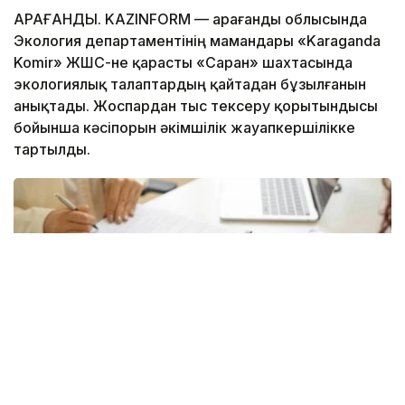
ҚАРАҒАНДЫ. KAZINFORM — Қарағанды облысында
Экология департаментінің мамандары «Karaganda
Komir» ЖШС-не қарасты «Саран» шахтасында
экологиялық талаптардың қайтадан бұзылғанын
анықтады. Жоспардан тыс тексеру қорытындысы
бойынша кәсіпорын әкімшілік жауапкершілікке
тартылды.
Фото: istockphoto.com