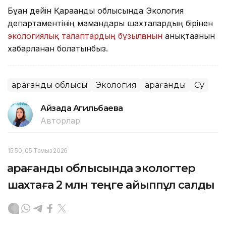
Бұған дейін Қарағанды облысында Экология
департаментінің мамандары шахталардың бірінен
экологиялық талаптардың бұзылғанын
анықтағанын
хабарланған болатынбыз.
Қарағанды облысы
Экология
Қарағанды
Су
Айзада Агильбаева
Авторлар
15:50, 05 Тамыз 2026
Қарағанды облысында экологтер
шахтаға 2 млн теңге айыппұл салды