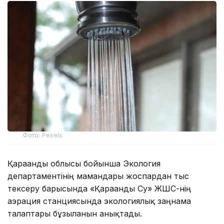
Фото: Pexels
Қарағанды облысы бойынша Экология
департаментінің мамандары жоспардан тыс
тексеру барысында «Қарағанды Су» ЖШС-нің
аэрация станциясында экологиялық заңнама
талаптары бұзылғанын анықтады.