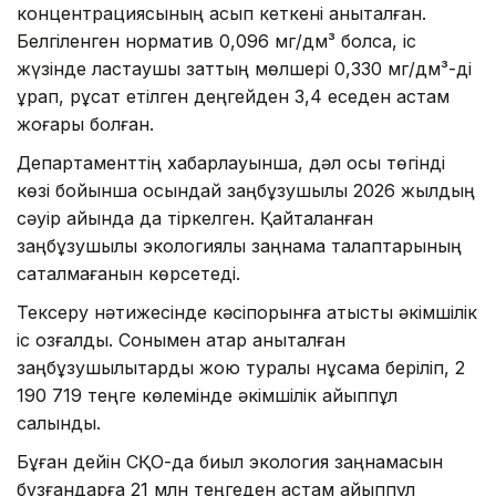
концентрациясының асып кеткені анықталған.
Белгіленген норматив 0,096 мг/дм³ болса, іс
жүзінде ластаушы заттың мөлшері 0,330 мг/дм³-ді
құрап, рұқсат етілген деңгейден 3,4 еседен астам
жоғары болған.
Департаменттің хабарлауынша, дәл осы төгінді
көзі бойынша осындай заңбұзушылық 2026 жылдың
сәуір айында да тіркелген. Қайталанған
заңбұзушылық экологиялық заңнама талаптарының
сақталмағанын көрсетеді.
Тексеру нәтижесінде кәсіпорынға қатысты әкімшілік
іс қозғалды. Сонымен қатар анықталған
заңбұзушылықтарды жою туралы нұсқама беріліп, 2
190 719 теңге көлемінде әкімшілік айыппұл
салынды.
Бұған дейін СҚО-да биыл экология заңнамасын
бұзғандарға 21 млн теңгеден астам айыппұл