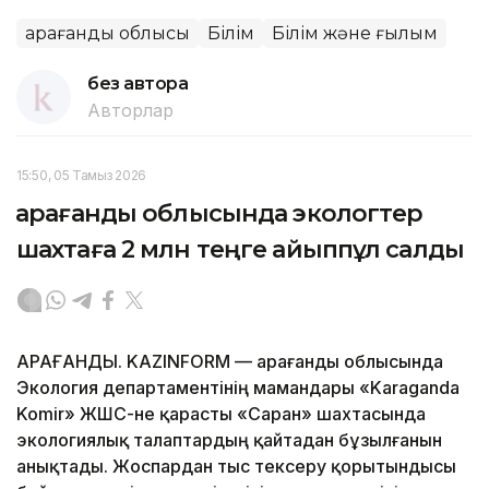
Қарағанды облысы
Білім
Білім және ғылым
без автора
Авторлар
15:50, 05 Тамыз 2026
Қарағанды облысында экологтер
шахтаға 2 млн теңге айыппұл салды
ҚАРАҒАНДЫ. KAZINFORM — Қарағанды облысында
Экология департаментінің мамандары «Karaganda
Komir» ЖШС-не қарасты «Саран» шахтасында
экологиялық талаптардың қайтадан бұзылғанын
анықтады. Жоспардан тыс тексеру қорытындысы