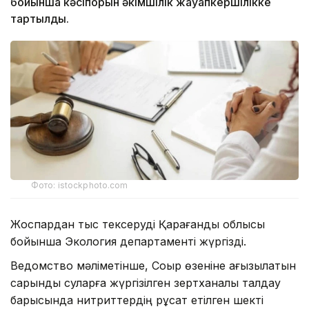
бойынша кәсіпорын әкімшілік жауапкершілікке
тартылды.
Фото: istockphoto.com
Жоспардан тыс тексеруді Қарағанды облысы
бойынша Экология департаменті жүргізді.
Ведомство мәліметінше, Соқыр өзеніне ағызылатын
сарқынды суларға жүргізілген зертханалық талдау
барысында нитриттердің рұқсат етілген шекті