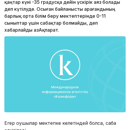
қаңтар күні -35 градусқа дейін үскірік аяз болады
деп күтілуде. Осыған байланысты Қарағандының
барлық орта білім беру мектептерінде 0-11
сыныптар үшін сабақтар болмайды, деп
хабарлайды ҚазАқпарат.
Егер оқушылар мектепке келетіндей болса, сабақ