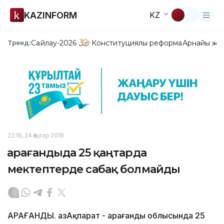
KAZINFORM
KZ
Сайлау-2026
Конституциялық реформа
Арнайы жо
Тренд:
22:16, 24 Қаңтар 2018
Қарағандыда 25 қаңтарда
мектептерде сабақ болмайды
ҚАРАҒАНДЫ. ҚазАқпарат - Қарағанды облысында 25