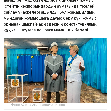
алғаш рет үздіксіз өндірістік циклмен жұмыс
істейтін кәсіпорындардың аумағында тікелей
сайлау учаскелері ашылды. Бұл жаңашылдық
мыңдаған жұмысшыға дауыс беру күні жұмыс
орнынан шықпай-ақ өздерінің конституциялық
құқығын жүзеге асыруға мүмкіндік береді.
Фото: Айзада Ағылбаева/Kazinform