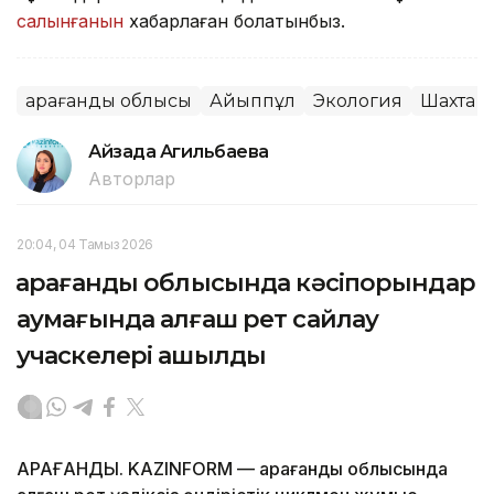
салынғанын
хабарлаған болатынбыз.
Қарағанды облысы
Айыппұл
Экология
Шахта
Айзада Агильбаева
Авторлар
20:04, 04 Тамыз 2026
Қарағанды облысында кәсіпорындар
аумағында алғаш рет сайлау
учаскелері ашылды
ҚАРАҒАНДЫ. KAZINFORM — Қарағанды облысында