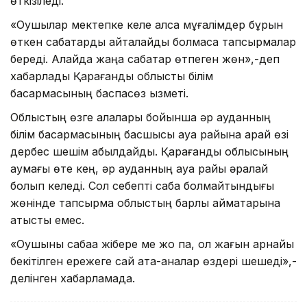
өткізіледі.
«Оқушылар мектепке келе қалса мұғалімдер бұрын
өткен сабақтарды қайталайды болмаса тапсырмалар
береді. Алайда жаңа сабақтар өтпеген жөн»,-деп
хабарлады Қарағанды облыстық білім
басқармасының баспасөз қызметі.
Облыстың өзге қалалары бойынша әр ауданның
білім басқармасының басшысы ауа райына қарай өзі
дербес шешім қабылдайды. Қарағанды облысының
аумағы өте кең, әр ауданның ауа райы әрқалай
болып келеді. Сол себепті сабақ болмайтындығы
жөнінде тапсырма облыстың барлық аймақтарына
қатысты емес.
«Оқушыны сабаққа жібере ме жоқ па, ол жағын арнайы
бекітілген ережеге сай ата-аналар өздері шешеді»,-
делінген хабарламада.