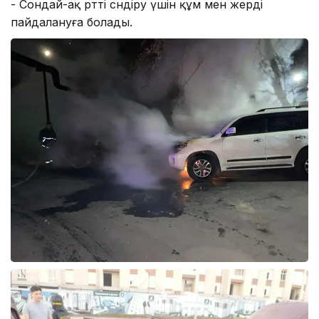
- Сондай-ақ өртті сөндіру үшін құм мен жерді
пайдалануға болады.