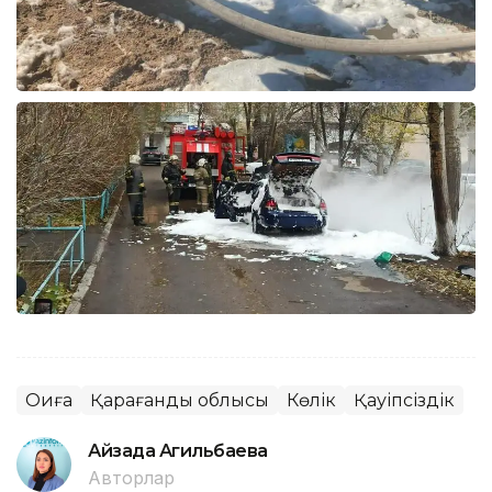
Оқиға
Қарағанды облысы
Көлік
Қауіпсіздік
Айзада Агильбаева
Авторлар