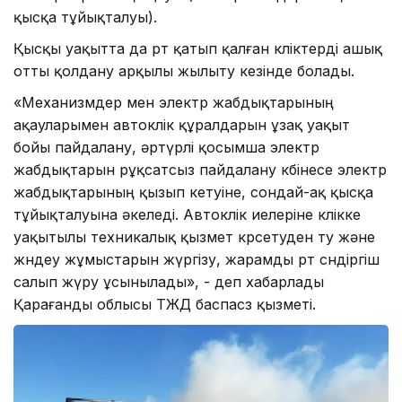
қысқа тұйықталуы).
Қысқы уақытта да өрт қатып қалған көліктерді ашық
отты қолдану арқылы жылыту кезінде болады.
«Механизмдер мен электр жабдықтарының
ақауларымен автокөлік құралдарын ұзақ уақыт
бойы пайдалану, әртүрлі қосымша электр
жабдықтарын рұқсатсыз пайдалану көбінесе электр
жабдықтарының қызып кетуіне, сондай-ақ қысқа
тұйықталуына әкеледі. Автокөлік иелеріне көлікке
уақытылы техникалық қызмет көрсетуден өту және
жөндеу жұмыстарын жүргізу, жарамды өрт сөндіргіш
салып жүру ұсынылады», - деп хабарлады
Қарағанды облысы ТЖД баспасөз қызметі.