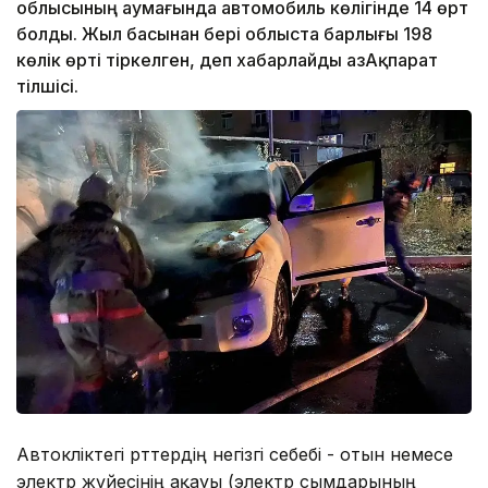
облысының аумағында автомобиль көлігінде 14 өрт
болды. Жыл басынан бері облыста барлығы 198
көлік өрті тіркелген, деп хабарлайды ҚазАқпарат
тілшісі.
Автокөліктегі өрттердің негізгі себебі - отын немесе
электр жүйесінің ақауы (электр сымдарының