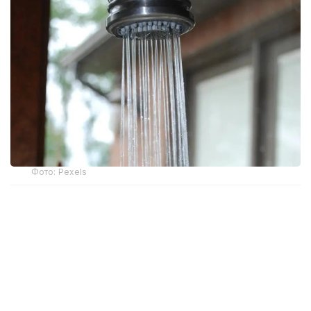
Фото: Pexels
Қарағанды облысы бойынша Экология
департаментінің мамандары жоспардан тыс
тексеру барысында «Қарағанды Су» ЖШС-нің
аэрация станциясында экологиялық заңнама
талаптары бұзылғанын анықтады.
Зертханалық зерттеулер нәтижесінде тазартылған