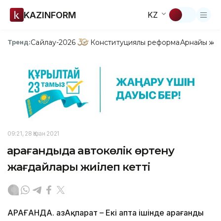
KAZINFORM
KZ
Сайлау-2026
Конституциялық реформа
Арнайы жо
Тренд:
09:21, 28 Қазан 2021
Қарағандыда автокөлік өртену
жағдайлары жиілеп кетті
ҚАРАҒАНДА. ҚазАқпарат – Екі апта ішінде Қарағанды