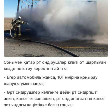
Сонымен қатар өрт сөндірушілер көлікті от шарпыған
кезде не істеу керектігін айтты:
- Егер автомобиль жанса, 101 нөміріне қоңырау
шалуды ұмытпаңыз;
- Өрт сөндірушілер келгенге дейін өрт сөндіргішті
алып, капотты сәл ашып, өрт сөндіргіш затты капот
астындағы кеңістікке бағыттаңыз;