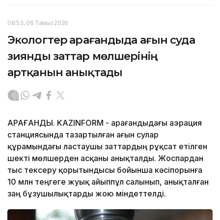
08:53, 06 Тамыз 2026
Экологтер Қарағандыда ағын суда
зиянды заттар мөлшерінің
артқанын анықтады
ҚАРАҒАНДЫ. KAZINFORM - Қарағандыдағы аэрация
станциясында тазартылған ағын сулар
құрамындағы ластаушы заттардың рұқсат етілген
шекті мөлшерден асқаны анықталды. Жоспардан
тыс тексеру қорытындысы бойынша кәсіпорынға
10 млн теңгеге жуық айыппұл салынып, анықталған
заң бұзушылықтарды жою міндеттелді.