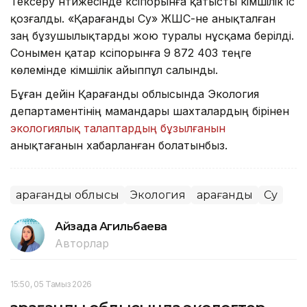
Тексеру нәтижесінде кәсіпорынға қатысты әкімшілік іс
қозғалды. «Қарағанды Су» ЖШС-не анықталған
заң бұзушылықтарды жою туралы нұсқама берілді.
Сонымен қатар кәсіпорынға 9 872 403 теңге
көлемінде әкімшілік айыппұл салынды.
Бұған дейін Қарағанды облысында Экология
департаментінің мамандары шахталардың бірінен
экологиялық талаптардың бұзылғанын
анықтағанын хабарланған болатынбыз.
Қарағанды облысы
Экология
Қарағанды
Су
Айзада Агильбаева
Авторлар
15:50, 05 Тамыз 2026