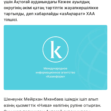
үшін Ақтоғай ауданындағы Кежек ауылдық
округінің әкімі қатаң тәртіптік жауапкершілікке
тартылды, деп хабарлайды «ҚазАқпарат» ХАА
тілшісі.
Шенеунік Мейірхан Мәкенбаев ішімдік ішіп алып
өзінің қызметтік «Нива» көлігінің руліне отырған.