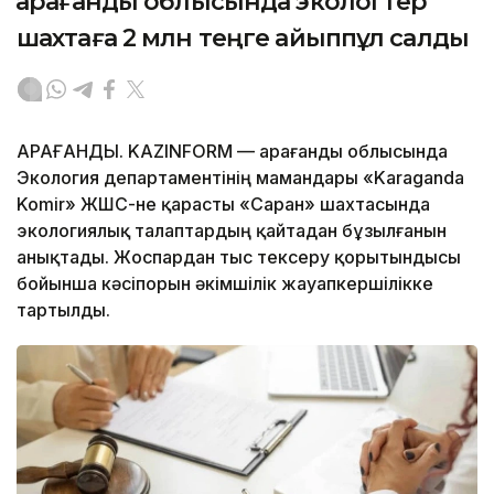
Қарағанды облысында экологтер
шахтаға 2 млн теңге айыппұл салды
ҚАРАҒАНДЫ. KAZINFORM — Қарағанды облысында
Экология департаментінің мамандары «Karaganda
Komir» ЖШС-не қарасты «Саран» шахтасында
экологиялық талаптардың қайтадан бұзылғанын
анықтады. Жоспардан тыс тексеру қорытындысы
бойынша кәсіпорын әкімшілік жауапкершілікке
тартылды.