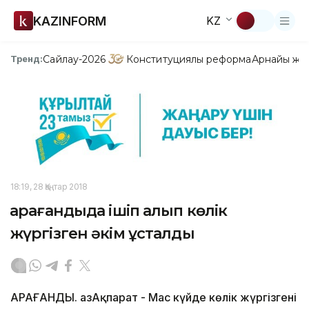
KAZINFORM
KZ
Сайлау-2026
Конституциялық реформа
Арнайы жо
Тренд:
18:19, 28 Қаңтар 2018
Қарағандыда ішіп алып көлік
жүргізген әкім ұсталды
ҚАРАҒАНДЫ. ҚазАқпарат - Мас күйде көлік жүргізгені