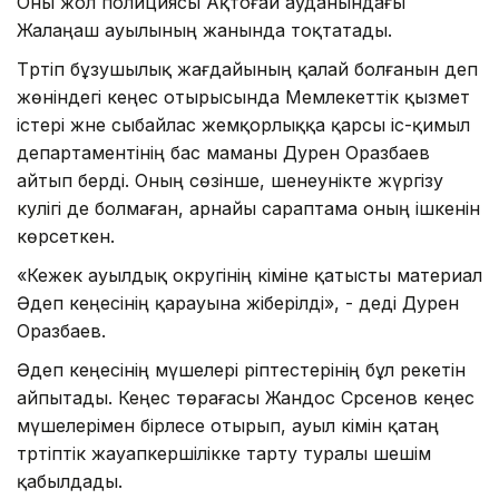
Оны жол полициясы Ақтоғай ауданындағы
Жалаңаш ауылының жанында тоқтатады.
Тәртіп бұзушылық жағдайының қалай болғанын әдеп
жөніндегі кеңес отырысында Мемлекеттік қызмет
істері және сыбайлас жемқорлыққа қарсы іс-қимыл
департаментінің бас маманы Дәурен Оразбаев
айтып берді. Оның сөзінше, шенеунікте жүргізу
куәлігі де болмаған, арнайы сараптама оның ішкенін
көрсеткен.
«Кежек ауылдық округінің әкіміне қатысты материал
Әдеп кеңесінің қарауына жіберілді», - деді Дәурен
Оразбаев.
Әдеп кеңесінің мүшелері әріптестерінің бұл әрекетін
айпытады. Кеңес төрағасы Жандос Сәрсенов кеңес
мүшелерімен бірлесе отырып, ауыл әкімін қатаң
тәртіптік жауапкершілікке тарту туралы шешім
қабылдады.