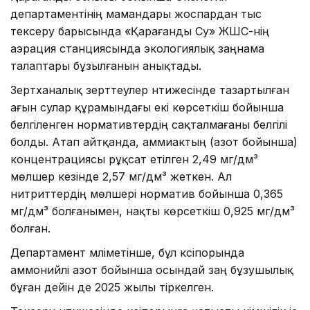
департаментінің мамандары жоспардан тыс
тексеру барысында «Қарағанды Су» ЖШС-нің
аэрация станциясында экологиялық заңнама
талаптары бұзылғанын анықтады.
Зертханалық зерттеулер нәтижесінде тазартылған
ағын сулар құрамындағы екі көрсеткіш бойынша
белгіленген нормативтердің сақталмағаны белгілі
болды. Атап айтқанда, аммиактың (азот бойынша)
концентрациясы рұқсат етілген 2,49 мг/дм³
мөлшер кезінде 2,57 мг/дм³ жеткен. Ал
нитриттердің мөлшері норматив бойынша 0,365
мг/дм³ болғанымен, нақты көрсеткіш 0,925 мг/дм³
болған.
Департамент мәліметінше, бұл кәсіпорында
аммонийлі азот бойынша осындай заң бұзушылық
бұған дейін де 2025 жылы тіркелген.