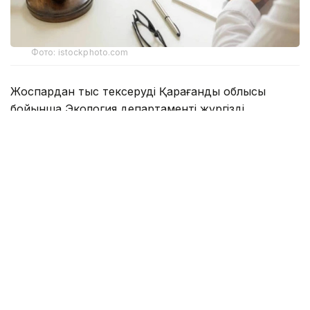
Фото: istockphoto.com
Жоспардан тыс тексеруді Қарағанды облысы
бойынша Экология департаменті жүргізді.
Ведомство мәліметінше, Соқыр өзеніне ағызылатын
сарқынды суларға жүргізілген зертханалық талдау
барысында нитриттердің рұқсат етілген шекті
концентрациясының асып кеткені анықталған.
Белгіленген норматив 0,096 мг/дм³ болса, іс
жүзінде ластаушы заттың мөлшері 0,330 мг/дм³-ді
құрап, рұқсат етілген деңгейден 3,4 еседен астам
жоғары болған.
Департаменттің хабарлауынша, дәл осы төгінді көзі
бойынша осындай заңбұзушылық 2026 жылдың