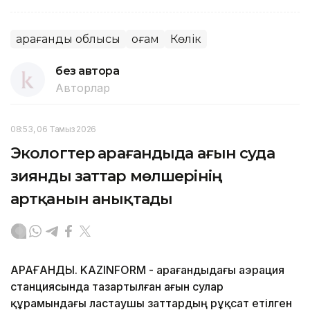
Қарағанды облысы
Қоғам
Көлік
без автора
Авторлар
08:53, 06 Тамыз 2026
Экологтер Қарағандыда ағын суда
зиянды заттар мөлшерінің
артқанын анықтады
ҚАРАҒАНДЫ. KAZINFORM - Қарағандыдағы аэрация
станциясында тазартылған ағын сулар
құрамындағы ластаушы заттардың рұқсат етілген