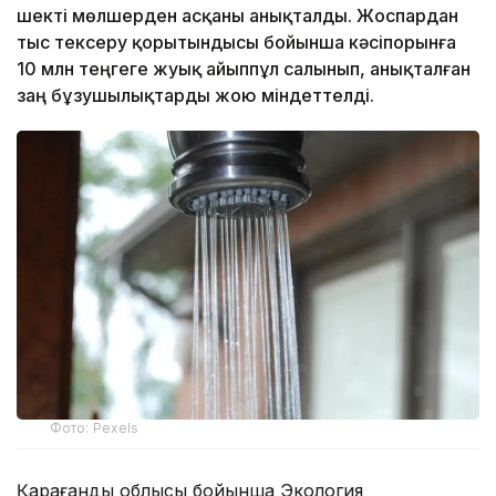
шекті мөлшерден асқаны анықталды. Жоспардан
тыс тексеру қорытындысы бойынша кәсіпорынға
10 млн теңгеге жуық айыппұл салынып, анықталған
заң бұзушылықтарды жою міндеттелді.
Фото: Pexels
Қарағанды облысы бойынша Экология