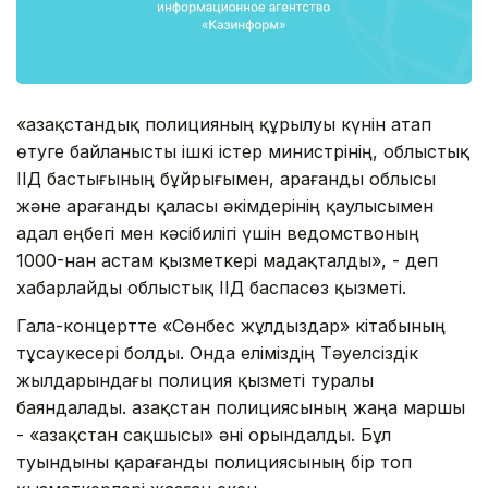
«Қазақстандық полицияның құрылуы күнін атап
өтуге байланысты ішкі істер министрінің, облыстық
ІІД бастығының бұйрығымен, Қарағанды облысы
және Қарағанды қаласы әкімдерінің қаулысымен
адал еңбегі мен кәсібилігі үшін ведомствоның
1000-нан астам қызметкері мадақталды», - деп
хабарлайды облыстық ІІД баспасөз қызметі.
Гала-концертте «Сөнбес жұлдыздар» кітабының
тұсаукесері болды. Онда еліміздің Тәуелсіздік
жылдарындағы полиция қызметі туралы
баяндалады. Қазақстан полициясының жаңа маршы
- «Қазақстан сақшысы» әні орындалды. Бұл
туындыны қарағанды полициясының бір топ