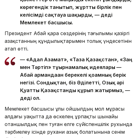
көрегендік танытып, жұртты бірлік пен
келісімді сақтауға шақырды, — деді
Мемлекет басшысы.
Президент Абай қара сөздерінің тағылымы қазіргі
Қазақстанның құндылықтарымен толық үндесетінін
атап өтті.
— «Адал Азамат», «Таза Қазақстан», «Заң
мен Тәртіп» тұғырнамалық идеялары —
Абай армандаған берекелі қоғамның берік
негізі. Сондықтан, біз Әділетті, Озық әрі
Қуатты Қазақстанды құрып жатырмыз, —
деді ол.
Мемлекет басшысы ұлы ойшылдың мол мұрасы
алдағы уақытта да өскелең ұрпақты шынайы
отаншылдық пен туған елге сүйіспеншілік рухында
тәрбиелеу ісінде рухани азық болатынына сенім