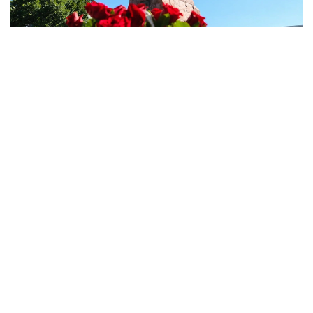
Фото: Алматы әкімдігі
Берлиннен Тегеранға дейін: Абай мұрасы мәдени
дипломатияға айналды
Абай Құнанбайұлының рухани мұрасын дәріптеу
өткен ғасырдың өзінде-ақ қарқын алды. Кеңес
үкіметі тұсында һакімнің еңбегі әлем тілдеріне
аударылып, мерейтойын ауқымды деңгейде атап
өте бастады. Тәуелсіздік жылдары бұл шаралар
жалғасын тауып, Абай атындағы мектептер,
көшелердің қатары көбейген. 2020 жылы Үкімет
Қаулысымен
10 тамыз Абай күні деп белгіленді, ал
өткен жылы 180 жылдық мерейтой ел көлемінде