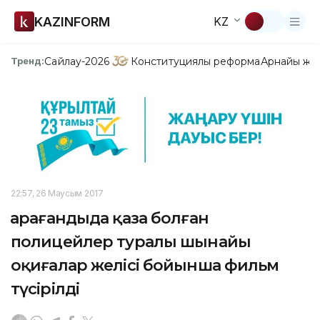
KAZINFORM
KZ
Сайлау-2026
Конституциялық реформа
Арнайы жо
Тренд:
22:57, 26 Маусым 2017
Қарағандыда қаза болған
полицейлер туралы шынайы
оқиғалар желісі бойынша фильм
түсірілді