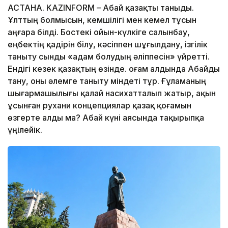
АСТАНА. KAZINFORM – Абай қазақты таныды.
Ұлттың болмысын, кемшілігі мен кемел тұсын
аңғара білді. Бостекі ойын-күлкіге салынбау,
еңбектің қадірін білу, кәсіппен шұ­ғыл­дану, ізгілік
таныту сынды «адам болудың әліппесін» үйретті.
Ендігі кезек қазақтың өзінде. Қоғам алдында Абайды
тану, оны әлемге таныту міндеті тұр. Ғұламаның
шығармашылығы қалай насихатталып жатыр, ақын
ұсынған рухани концепциялар қазақ қоғамын
өзгерте алды ма? Абай күні аясында тақырыпқа
үңілейік.