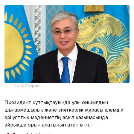
Фото: Ақорда
Президент құттықтауында ұлы ойшылдың
шығармашылық және зияткерлік мұрасы әлемдік
әрі ұлттық мәдениеттің асыл қазынасында
айрықша орын алатынын атап өтті.