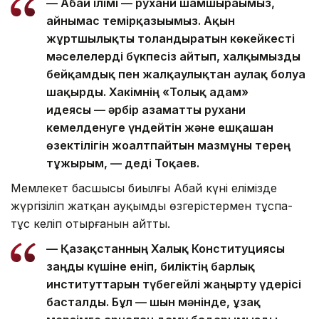
— Абай ілімі — рухани шамшырағымыз,
айнымас темірқазығымыз. Ақын
жұртшылықты толғандыратын көкейкесті
мәселелерді бүкпесіз айтып, халқымызды
бейқамдық пен жалқаулықтан аулақ болуға
шақырды. Хакімнің «Толық адам»
идеясы — әрбір азаматты рухани
кемелденуге үндейтін және ешқашан
өзектілігін жоғалтпайтын мазмұны терең
тұжырым, — деді Тоқаев.
Мемлекет басшысы биылғы Абай күні елімізде
жүргізіліп жатқан ауқымды өзгерістермен тұспа-
тұс келіп отырғанын айтты.
— Қазақстанның Халық Конституциясы
заңды күшіне еніп, биліктің барлық
институттарын түбегейлі жаңғырту үдерісі
басталды. Бұл — шын мәнінде, ұзақ