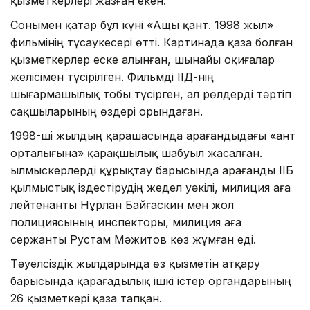
қызметкерлері жазған екен.
Сонымен қатар бұл күні «Ащы қант. 1998 жыл»
фильмінің түсаукесері өтті. Картинада қаза болған
қызметкерлер еске алынған, шынайы оқиғалар
желісімен түсірілген. Фильмді ІІД-нің
шығармашылық тобы түсірген, ал рөлдерді тәртіп
сақшыларының өздері орындаған.
1998-ші жылдың қарашасында Қарағандыдағы «Қант
орталығына» қарақшылық шабуыл жасалған.
Қылмыскерлерді құрықтау барысында Қарағанды ІІБ
қылмыстық іздестірудің жедел уәкілі, милиция аға
лейтенанты Нұрлан Байғаскин мен жол
полициясының инспекторы, милиция аға
сержанты Рустам Мәжитов көз жұмған еді.
Тәуелсіздік жылдарында өз қызметін атқару
барысында қарағадылық ішкі істер органдарының
26 қызметкері қаза тапқан.