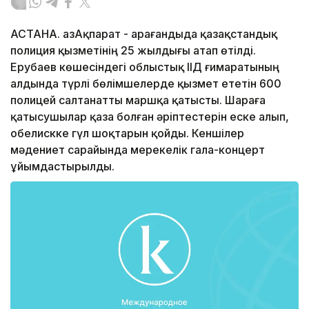
АСТАНА. ҚазАқпарат - Қарағандыда қазақстандық
полиция қызметінің 25 жылдығы атап өтілді.
Ерубаев көшесіндегі облыстық ІІД ғимаратының
алдында түрлі бөлімшелерде қызмет ететін 600
полицей салтанатты маршқа қатысты. Шараға
қатысушылар қаза болған әріптестерін еске алып,
обелискке гүл шоқтарын қойды. Кеншілер
мәдениет сарайында мерекелік гала-концерт
ұйымдастырылды.