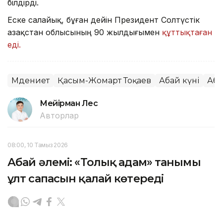
білдірді.
Еске салайық, бұған дейін Президент Солтүстік
Қазақстан облысының 90 жылдығымен
құттықтаған
еді.
Мәдениет
Қасым-Жомарт Тоқаев
Абай күні
Аб
Мейірман Лес
Авторлар
08:00, 10 Тамыз 2026
Абай әлемі: «Толық адам» танымы
ұлт сапасын қалай көтереді