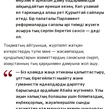
мерзімге арналған даму бағдарымызды
айқындайтын ерекше кезең. Көп ұзамай
ел тарихында алғаш рет Құрылтай сайлауы
өтеді. Бір палаталы Парламент
реформаларды сапалы әрі тиімді жүзеге
асыруға тың серпін беретіні сөзсіз — деді
ол.
Тоқаевтың айтуынша, жүргізіліп жатқан
өзгерістердің түпкі мәні — жасампаздық
құндылықтарын азаматтардың санасына сіңіріп,
Қазақстанның тың қарқынмен дамуына жол ашу.
— Біз қоғамда жаңа этиканы қалыптастыру,
ұлттық бірегейлікті нығайту және
гуманистік идеалдарды дәріптеу
барысында әрдайым Абайға жүгінеміз. Ұлы
ақын халықтың болашағы үшін білімпаздық,
еңбекқорлық, жауапкершілік сынды
қасиеттер өте маңызды екенін ұғындырды,