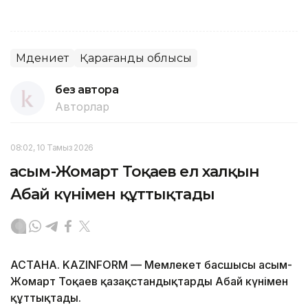
Мәдениет
Қарағанды облысы
без автора
Авторлар
08:02, 10 Тамыз 2026
Қасым-Жомарт Тоқаев ел халқын
Абай күнімен құттықтады
АСТАНА. KAZINFORM — Мемлекет басшысы Қасым-
Жомарт Тоқаев қазақстандықтарды Абай күнімен
құттықтады.