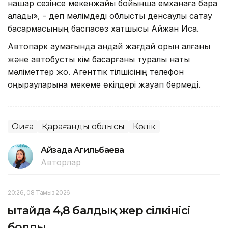
нашар сезінсе мекенжайы бойынша емханаға бара
алады», - деп мәлімдеді облыстық денсаулық сақтау
басқармасының баспасөз хатшысы Айжан Иса.
Автопарк аумағында қандай жағдай орын алғаны
және автобусты кім басқарғаны туралы нақты
мәліметтер жоқ. Агенттік тілшісінің телефон
қоңырауларына мекеме өкілдері жауап бермеді.
Оқиға
Қарағанды облысы
Көлік
Айзада Агильбаева
Авторлар
20:26, 08 Тамыз 2026
Қытайда 4,8 балдық жер сілкінісі
болды