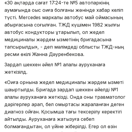
«30 қаңтарда сағат 17:24-те №5 автопаркінің
аумағында оқыс оқиға болғаны жөнінде хабар келіп
түсті. Mercedes маркалы автобус май қоймасының
қабырғасына соғылған. ТЖД күшімен 1982 жылғы
автобус кондукторы құтқарылып, ол жедел
медициналық жәрдем қызметінің бригадасына
тапсырылды», - деп мәлімдеді облыстық ТЖД-ның
ресми өкілі Жанна Дәуренбекова.
Зардап шеккен әйел №1 қалалық ауруханаға
жеткізілд.
«Оқиға орнына жедел медициналық жәрдем қызметі
шақыртылды. Бригада зардап шеккен әйелді №1
қалалық ауруханаға жеткізді. Онда оны травматолог
дәрігерлер қарап, бел омыртқасы жараланған деген
диагноз қойған. Қосымша тағы тексерілу керектігі
айтылды. Ауруханаға жатқызуға себеп
болмағандықтан, ол үйіне жіберілді. Егер ол өзін