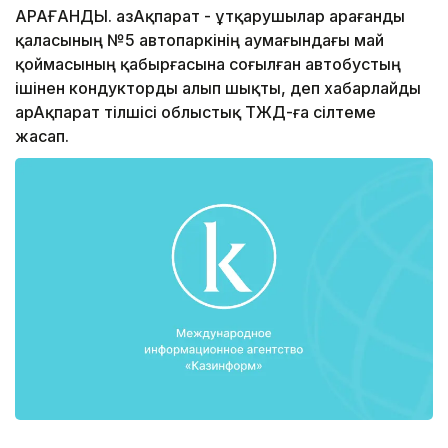
ҚАРАҒАНДЫ. ҚазАқпарат - Құтқарушылар Қарағанды
қаласының №5 автопаркінің аумағындағы май
қоймасының қабырғасына соғылған автобустың
ішінен кондукторды алып шықты, деп хабарлайды
ҚарАқпарат тілшісі облыстық ТЖД-ға сілтеме
жасап.