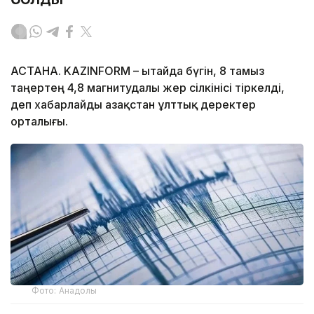
АСТАНА. KAZINFORM – Қытайда бүгін, 8 тамыз
таңертең 4,8 магнитудалы жер сілкінісі тіркелді,
деп хабарлайды Қазақстан ұлттық деректер
орталығы.
Фото: Анадолы