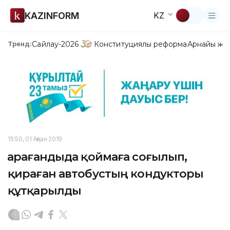
KAZINFORM
KZ
Сайлау-2026
Конституциялық реформа
Арнайы жо
Тренд:
15:50, 01 Ақпан 2019
Қарағандыда қоймаға соғылып,
қираған автобустың кондукторы
құтқарылды