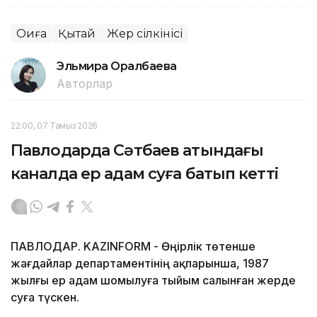
Оқиға
Қытай
Жер сілкінісі
Эльмира Оралбаева
Авторлар
22:00, 07 Тамыз 2026
Павлодарда Сәтбаев атындағы
каналда ер адам суға батып кетті
ПАВЛОДАР. KAZINFORM - Өңірлік төтенше
жағдайлар департаментінің ақпарынша, 1987
жылғы ер адам шомылуға тыйым салынған жерде
суға түскен.