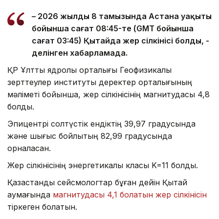
– 2026 жылдың 8 тамызында Астана уақыты
бойынша сағат 08:45-те (GMT бойынша
сағат 03:45) Қытайда жер сілкінісі болды, -
делінген хабарламада.
ҚР Ұлттық ядролық орталығы Геофизикалық
зерттеулер институты деректер орталығының
мәліметі бойынша, жер сілкінісінің магнитудасы 4,8
болды.
Эпицентрі солтүстік ендіктің 39,97 градусында
және шығыс бойлықтың 82,99 градусында
орналасқан.
Жер сілкінісінің энергетикалық класы K=11 болды.
Қазақстандық сейсмологтар бұған дейін Қытай
аумағында
магнитудасы 4,1 болатын жер сілкінісін
тіркеген болатын.