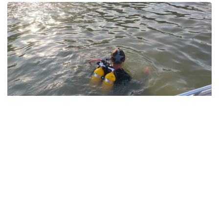
Фото: Павлодар облысы ТЖД
Төтенше жағдайлар департаментінің мәліметінше,
жедел-құтқару жасағының құтқарушылары екі бірлік
арнайы техниканы тарта отырып, 1987 жылы туған
ер адамның денесін судан алып шыққан.