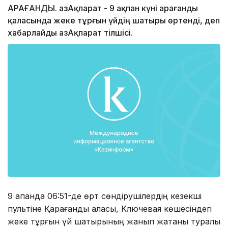
ҚАРАҒАНДЫ. ҚазАқпарат - 9 ақпан күні Қарағанды
қаласында жеке тұрғын үйдің шатыры өртенді, деп
хабарлайды ҚазАқпарат тілшісі.
9 ақпанда 06:51-де өрт сөндірушілердің кезекші
пультіне Қарағанды қаласы, Ключевая көшесіндегі
жеке тұрғын үй шатырының жанып жатқаны туралы