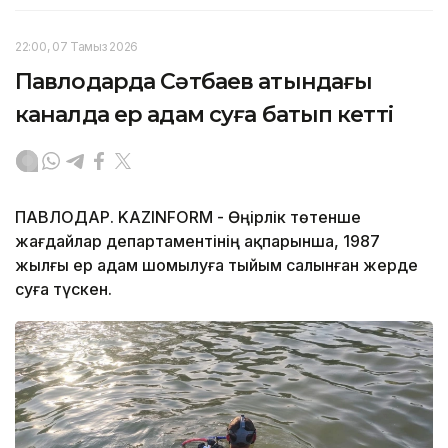
22:00, 07 Тамыз 2026
Павлодарда Сәтбаев атындағы
каналда ер адам суға батып кетті
ПАВЛОДАР. KAZINFORM - Өңірлік төтенше
жағдайлар департаментінің ақпарынша, 1987
жылғы ер адам шомылуға тыйым салынған жерде
суға түскен.