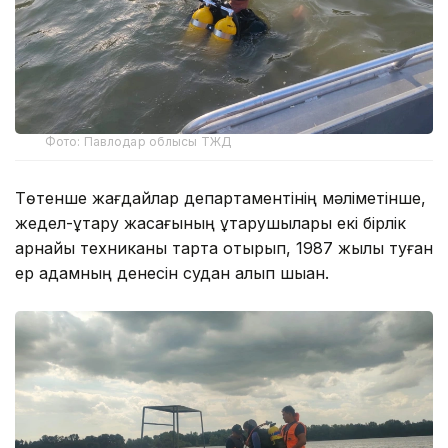
Фото: Павлодар облысы ТЖД
Төтенше жағдайлар департаментінің мәліметінше,
жедел-құтқару жасағының құтқарушылары екі бірлік
арнайы техниканы тарта отырып, 1987 жылы туған
ер адамның денесін судан алып шыққан.