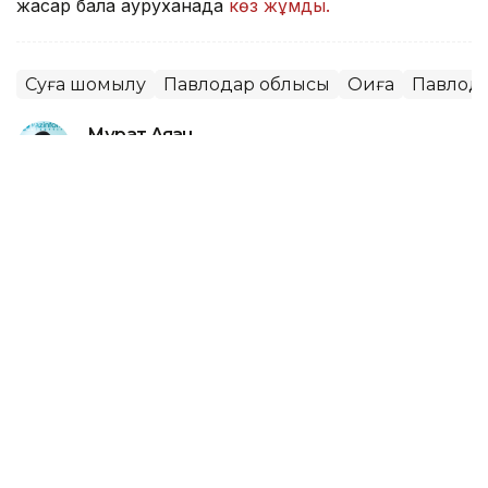
жасар бала ауруханада
көз жұмды.
Суға шомылу
Павлодар облысы
Оқиға
Павлод
Мұрат Аяған
Авторлар
13:52, 07 Тамыз 2026
Фельдшер Ұлдана Мырзуанның
күйеуі жәбірленуші мәртебесінен
бас тартпайтынын айтты
АСТАНА. KAZINFORM – 2025 жылғы қарашада
қызметтік міндетін атқару кезінде қаза тапқан