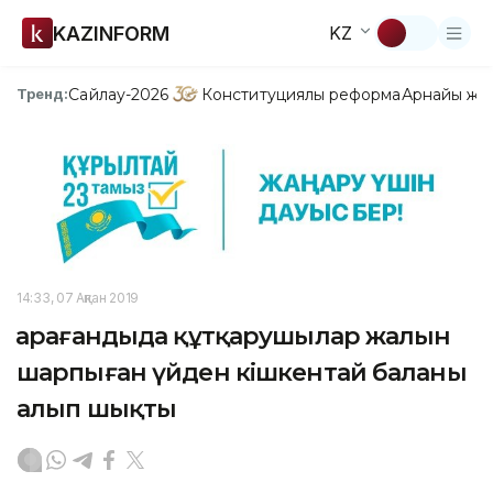
KAZINFORM
KZ
Сайлау-2026
Конституциялық реформа
Арнайы жо
Тренд:
14:33, 07 Ақпан 2019
Қарағандыда құтқарушылар жалын
шарпыған үйден кішкентай баланы
алып шықты