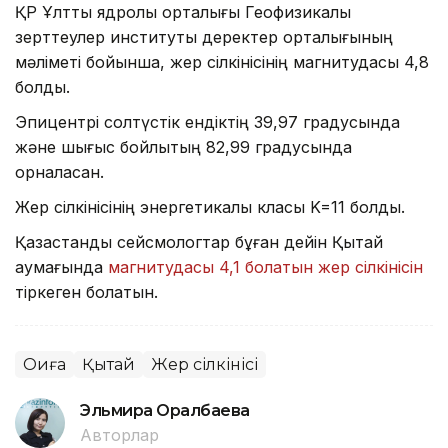
ҚР Ұлттық ядролық орталығы Геофизикалық
зерттеулер институты деректер орталығының
мәліметі бойынша, жер сілкінісінің магнитудасы 4,8
болды.
Эпицентрі солтүстік ендіктің 39,97 градусында
және шығыс бойлықтың 82,99 градусында
орналасқан.
Жер сілкінісінің энергетикалық класы K=11 болды.
Қазақстандық сейсмологтар бұған дейін Қытай
аумағында
магнитудасы 4,1 болатын жер сілкінісін
тіркеген болатын.
Оқиға
Қытай
Жер сілкінісі
Эльмира Оралбаева
Авторлар