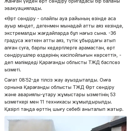
Жанған үйден өрт сөндіру бригадасы бір баланы
эвакуациялады.
«Өрт сөндіру - қолайлы ауа райының өзінде аса
ауыр міндет, дегенмен мынадай қатты аяз кезінде,
экстремалды жағдайларда бұл нағыз сынақ. -36
градусқа жеткен қатты аяз, түтік құбырдағы қатып
қалған суға, барлық кедергілерге қарамастан, өрт
сөндірушілер өздерінің кәсіпқойлығын көрсетті», -
деп мәлімдеді Қарағанды облыстық ТЖД баспсөз
қызметі.
Сағат 08:52-де тілсіз жау ауыздықталды. Оқиға
орнына Қарағанды облыстық ТЖД Өрт сөндіру
және авариялық-құтқару жұмыстары қызметінің 53
қызметкері мен 11 техникасы жұмылдырылды.
Қазіргі таңда өрттің шығу себебі анықталып жатыр.