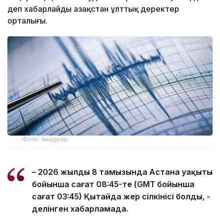
деп хабарлайды Қазақстан ұлттық деректер
орталығы.
Фото: Анадолы
– 2026 жылдың 8 тамызында Астана уақыты
бойынша сағат 08:45-те (GMT бойынша
сағат 03:45) Қытайда жер сілкінісі болды, -
делінген хабарламада.