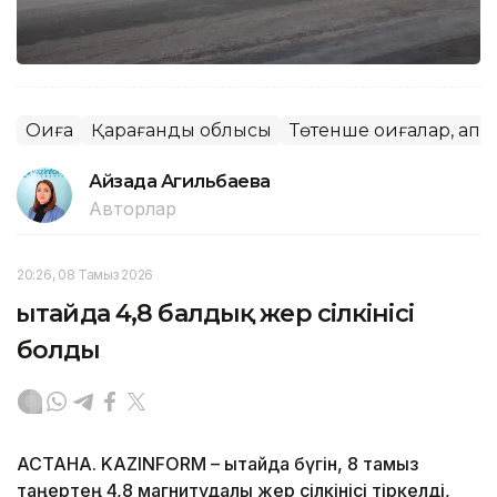
Оқиға
Қарағанды облысы
Төтенше оқиғалар, апа
Айзада Агильбаева
Авторлар
20:26, 08 Тамыз 2026
Қытайда 4,8 балдық жер сілкінісі
болды
АСТАНА. KAZINFORM – Қытайда бүгін, 8 тамыз
таңертең 4,8 магнитудалы жер сілкінісі тіркелді,