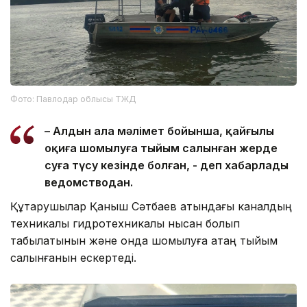
Фото: Павлодар облысы ТЖД
– Алдын ала мәлімет бойынша, қайғылы
оқиға шомылуға тыйым салынған жерде
суға түсу кезінде болған, - деп хабарлады
ведомстводан.
Құтқарушылар Қаныш Сәтбаев атындағы каналдың
техникалық гидротехникалық нысан болып
табылатынын және онда шомылуға қатаң тыйым
салынғанын ескертеді.