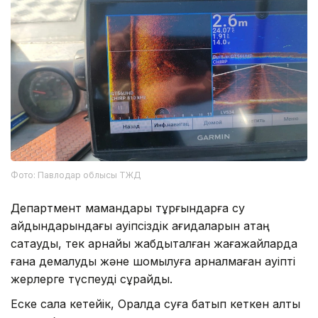
Фото: Павлодар облысы ТЖД
Департмент мамандары тұрғындарға су
айдындарындағы қауіпсіздік қағидаларын қатаң
сақтауды, тек арнайы жабдықталған жағажайларда
ғана демалуды және шомылуға арналмаған қауіпті
жерлерге түспеуді сұрайды.
Еске сала кетейік, Оралда суға батып кеткен алты