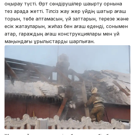
қоңырау түсті. Өрт сөндірушілер шақырту орнына
тез арада жетті. Тілсіз жау жер үйдің шатыр ағаш
торын, төбе қаптамасын, үй заттарын, терезе және
есік жақтауларын, жиһаз бен ағаш еденді, сонымен
қатар, гараждың ағаш конструкциялары мен үй
маңындағы құрылыстарды шарпыған.