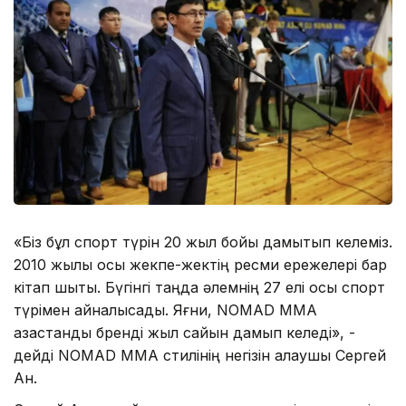
«Біз бұл спорт түрін 20 жыл бойы дамытып келеміз.
2010 жылы осы жекпе-жектің ресми ережелері бар
кітап шықты. Бүгінгі таңда әлемнің 27 елі осы спорт
түрімен айналысады. Яғни, NOMAD MMA
қазақстандық бренді жыл сайын дамып келеді», -
дейді NOMAD MMA стилінің негізін қалаушы Сергей
Ан.