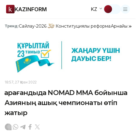
KAZINFORM
KZ
Сайлау-2026
Конституциялық реформа
Арнайы жо
Тренд:
18:57, 27 Қазан 2022
Қарағандыда NOMAD MMA бойынша
Азияның ашық чемпионаты өтіп
жатыр