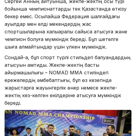
Сергей Анның айтуынша, жекпе-жектің осы түрі
бойынша чемпионаттарды тек Қазақстанда өткізу
бекер емес. Осылайша Федерация шалғайдағы
ауылдар мен елді мекендердің жас
спортшыларына халықаралық сайысқа қатысуға және
чемпион болуға мүмкіндік береді. Бұл шетелге
шыға алмайтындар үшін үлкен мүмкіндік.
Сондай-ақ, бұл спорт түрлі стильдегі балуандардың
қатысуын қамтиды. Жекпе-жектің басты
айырмашылығы – NOMAD MMA стиліндегі
ережелердің әмбебаптығы, бұл өз кезегінде
жарыстарға жауынгерлік өнер немесе жекпе-
жектің кез-келген өкілдеріне қатысуға мүмкіндік
береді.