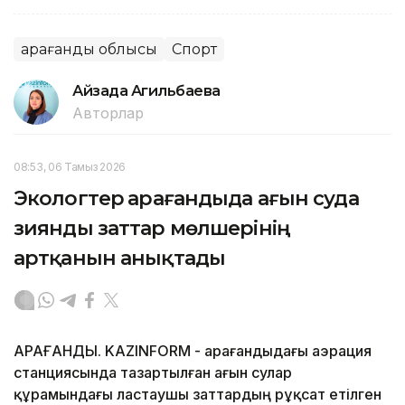
Қарағанды облысы
Спорт
Айзада Агильбаева
Авторлар
08:53, 06 Тамыз 2026
Экологтер Қарағандыда ағын суда
зиянды заттар мөлшерінің
артқанын анықтады
ҚАРАҒАНДЫ. KAZINFORM - Қарағандыдағы аэрация
станциясында тазартылған ағын сулар
құрамындағы ластаушы заттардың рұқсат етілген