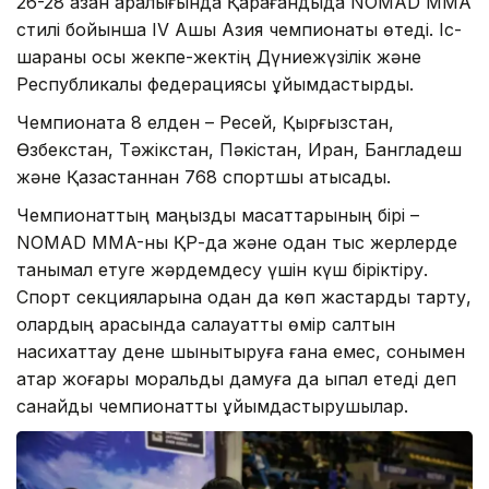
26-28 қазан аралығында Қарағандыда NOMAD MMA
стилі бойынша IV Ашық Азия чемпионаты өтеді. Іс-
шараны осы жекпе-жектің Дүниежүзілік және
Республикалық федерациясы ұйымдастырды.
Чемпионатқа 8 елден – Ресей, Қырғызстан,
Өзбекстан, Тәжікстан, Пәкістан, Иран, Бангладеш
және Қазақстаннан 768 спортшы қатысады.
Чемпионаттың маңызды мақсаттарының бірі –
NOMAD MMA-ны ҚР-да және одан тыс жерлерде
танымал етуге жәрдемдесу үшін күш біріктіру.
Спорт секцияларына одан да көп жастарды тарту,
олардың арасында салауатты өмір салтын
насихаттау дене шынықтыруға ғана емес, сонымен
қатар жоғары моральдық дамуға да ықпал етеді деп
санайды чемпионатты ұйымдастырушылар.