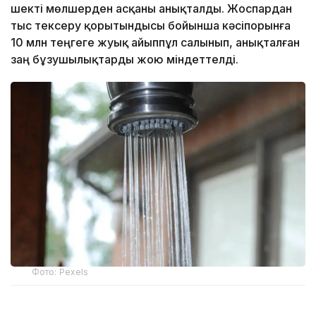
шекті мөлшерден асқаны анықталды. Жоспардан
тыс тексеру қорытындысы бойынша кәсіпорынға
10 млн теңгеге жуық айыппұл салынып, анықталған
заң бұзушылықтарды жою міндеттелді.
Фото: Pexels
Қарағанды облысы бойынша Экология