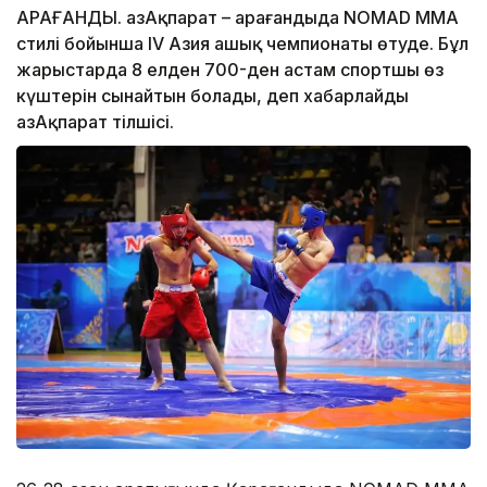
ҚАРАҒАНДЫ. ҚазАқпарат – Қарағандыда NOMAD MMA
стилі бойынша IV Азия ашық чемпионаты өтуде. Бұл
жарыстарда 8 елден 700-ден астам спортшы өз
күштерін сынайтын болады, деп хабарлайды
ҚазАқпарат тілшісі.