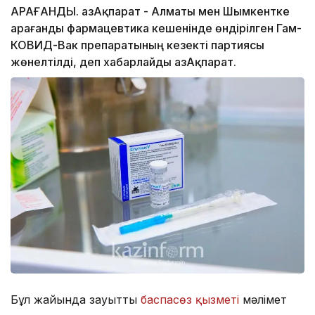
ҚАРАҒАНДЫ. ҚазАқпарат - Алматы мен Шымкентке
Қарағанды фармацевтика кешенінде өндірілген Гам-
КОВИД-Вак препаратының кезекті партиясы
жөнелтілді, деп хабарлайды ҚазАқпарат.
Бұл жайында зауыттың
баспасөз қызметі
мәлімет