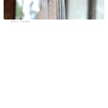
Фото: Pexels
Қарағанды облысы бойынша Экология
департаментінің мамандары жоспардан тыс
тексеру барысында «Қарағанды Су» ЖШС-нің
аэрация станциясында экологиялық заңнама
талаптары бұзылғанын анықтады.
Зертханалық зерттеулер нәтижесінде тазартылған
ағын сулар құрамындағы екі көрсеткіш бойынша
белгіленген нормативтердің сақталмағаны белгілі
болды. Атап айтқанда, аммиактың (азот бойынша)
концентрациясы рұқсат етілген 2,49 мг/дм³
мөлшер кезінде 2,57 мг/дм³ жеткен. Ал
нитриттердің мөлшері норматив бойынша 0,365 мг/