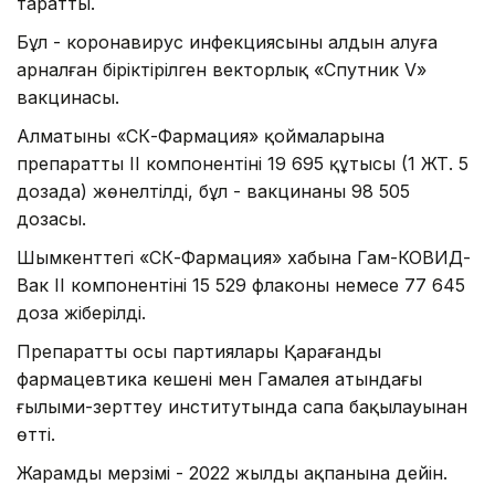
таратты.
Бұл - коронавирус инфекциясының алдын алуға
арналған біріктірілген векторлық «Спутник V»
вакцинасы.
Алматының «СК-Фармация» қоймаларына
препараттың II компонентінің 19 695 құтысы (1 ЖТ. 5
дозада) жөнелтілді, бұл - вакцинаның 98 505
дозасы.
Шымкенттегі «СК-Фармация» хабына Гам-КОВИД-
Вак II компонентінің 15 529 флаконы немесе 77 645
доза жіберілді.
Препараттың осы партиялары Қарағанды
фармацевтика кешені мен Гамалея атындағы
ғылыми-зерттеу институтында сапа бақылауынан
өтті.
Жарамды мерзімі - 2022 жылдың ақпанына дейін.