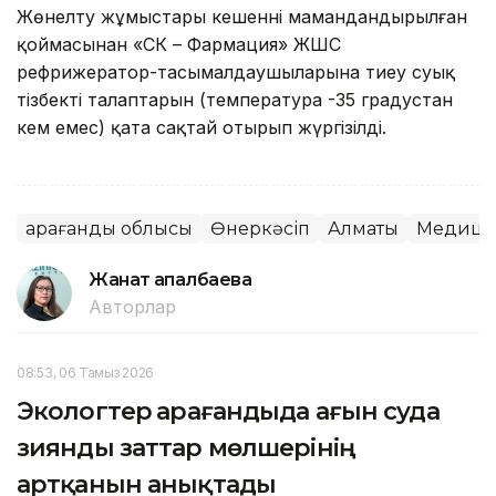
Жөнелту жұмыстары кешеннің мамандандырылған
қоймасынан «СК – Фармация» ЖШС
рефрижератор-тасымалдаушыларына тиеу суық
тізбектің талаптарын (температура -35 градустан
кем емес) қатаң сақтай отырып жүргізілді.
Қарағанды облысы
Өнеркәсіп
Алматы
Медици
Жанат Қапалбаева
Авторлар
08:53, 06 Тамыз 2026
Экологтер Қарағандыда ағын суда
зиянды заттар мөлшерінің
артқанын анықтады