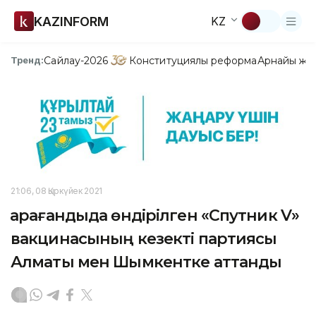
KAZINFORM
KZ
Сайлау-2026
Конституциялық реформа
Арнайы жо
Тренд:
21:06, 08 Қыркүйек 2021
Қарағандыда өндірілген «Спутник V»
вакцинасының кезекті партиясы
Алматы мен Шымкентке аттанды