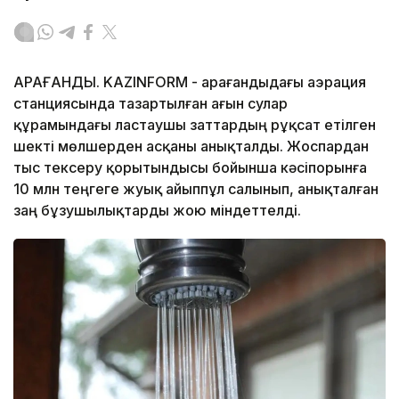
ҚАРАҒАНДЫ. KAZINFORM - Қарағандыдағы аэрация
станциясында тазартылған ағын сулар
құрамындағы ластаушы заттардың рұқсат етілген
шекті мөлшерден асқаны анықталды. Жоспардан
тыс тексеру қорытындысы бойынша кәсіпорынға
10 млн теңгеге жуық айыппұл салынып, анықталған
заң бұзушылықтарды жою міндеттелді.