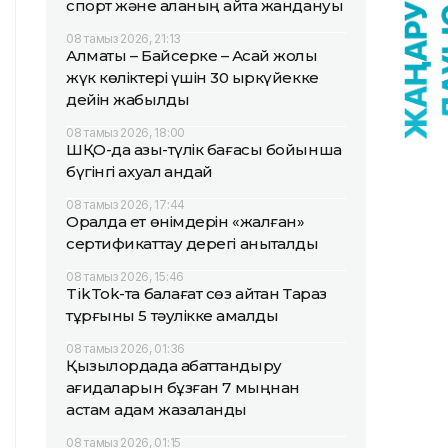
спорт және қаланың қайта жандануы
08 тамыз 2026, 21:13
Алматы – Байсерке – Ақсай жолы
жүк көліктері үшін 30 қыркүйекке
дейін жабылды
08 тамыз 2026, 18:00
ШҚО-да азық-түлік бағасы бойынша
бүгінгі ахуал қандай
08 тамыз 2026, 17:44
Оралда ет өнімдерін «жалған»
сертификаттау дерегі анықталды
08 тамыз 2026, 15:46
TikTok-та балағат сөз айтқан Тараз
тұрғыны 5 тәулікке қамалды
08 тамыз 2026, 01:36
Қызылордада абаттандыру
қағидаларын бұзған 7 мыңнан
астам адам жазаланды
08 тамыз 2026, 01:15