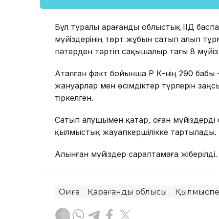
Бұл туралы Қарағанды облыстық ІІД баспа
мүйіздерінің төрт жұбын сатып алып тұ
пәтерден тәртіп сақышалыр тағы 8 мүйіз 
Аталған факт бойынша ҚР ҚК-нің 290 бабы
жануарлар мен өсімдіктер түрлерін заң
тіркелген.
Сатып алушымен қатар, оған мүйіздерді 
қылмыстық жауапкершілікке тартылады.
Алынған мүйіздер сараптамаға жіберілді.
Оқиға
Қарағанды облысы
Қылмыспе