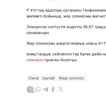
ҚР Ұлттық ядролық орталығы Геофизикал
мәліметі бойынша, жер сілкінісінің магни
Эпицентрі солтүстік ендіктің 39,97 гр
орналасқан.
Жер сілкінісінің энергетикалық класы K=1
Қазақстандық сейсмологтар бұған дейін 
сілкінісін
тіркеген болатын.
Оқиға
Қытай
Жер сілкінісі