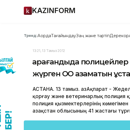
KAZINFORM
Ақорда
Тағайындау
Заң және тәртіп
Дерекқор
Тренд:
13:21, 13 Тамыз 2012
Қарағандыда полицейлер 
жүрген ОҚО азаматын ұст
АСТАНА. 13 тамыз. ҚазАқпарат - Жед
қорғау және ветеринарлық полиция 
полиция қызмектерлерінің көмегімен 
Қазақстан облысының 41 жастағы тұр