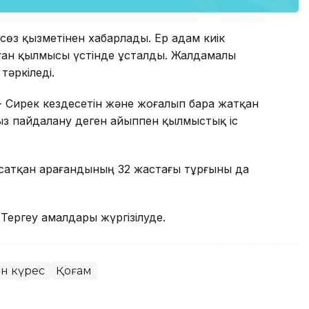
сөз қызметінен хабарлады. Ер адам киік
рған қылмысы үстінде ұсталды. Жалдамалы
тәркіледі.
 - Сирек кездесетін және жоғалып бара жатқан
сыз пайдалану деген айыппен қылмыстық іс
сатқан Қарағандының 32 жастағы тұрғыны да
 Тергеу амалдары жүргізілуде.
н күрес
Қоғам