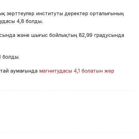
ық зерттеулер институты деректер орталығының
тудасы 4,8 болды.
адусында және шығыс бойлықтың 82,99 градусында
1 болды.
Қытай аумағында
магнитудасы 4,1 болатын жер