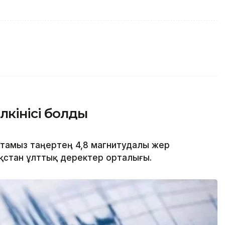
лкінісі болды
8 тамыз таңертең 4,8 магнитудалы жер
азақстан ұлттық деректер орталығы.