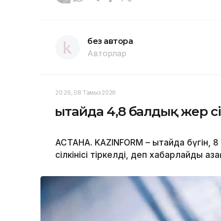
без автора
Авторлар
20:26, 08 Тамыз 2026
Қытайда 4,8 балдық жер сі
АСТАНА. KAZINFORM – Қытайда бүгін, 
сілкінісі тіркелді, деп хабарлайды Қ