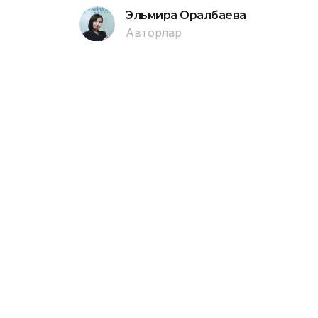
Эльмира Оралбаева
Авторлар
22:00, 07 Тамыз 2026
Павлодарда Сәтбаев аты
батып кетті
ПАВЛОДАР. KAZINFORM - Өңірлік төте
1987 жылғы ер адам шомылуға тыйым 