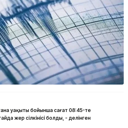
тана уақыты бойынша сағат 08:45-те
йда жер сілкінісі болды, - делінген