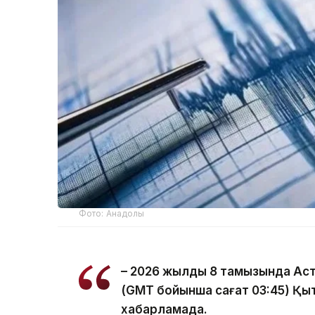
Фото: Анадолы
– 2026 жылдың 8 тамызында Ас
(GMT бойынша сағат 03:45) Қыта
хабарламада.