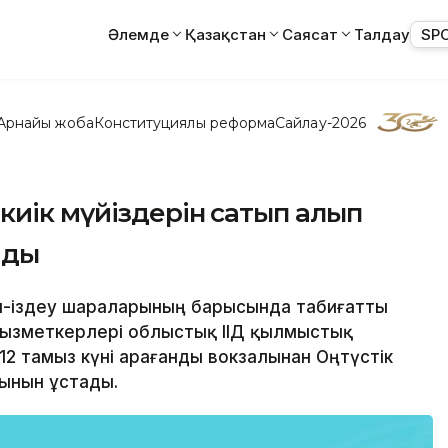
Әлемде
Қазақстан
Саясат
Талдау
SP
Арнайы жоба
Конституциялық реформа
Сайлау-2026
киік мүйіздерін сатып алып
ады
ел-іздеу шараларының барысында табиғатты
қызметкерлері облыстық ІІД қылмыстық
12 тамыз күні Қарағанды вокзалынан Оңтүстік
ғынын ұстады.