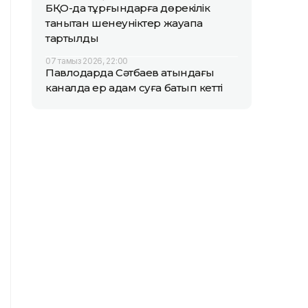
БҚО-да тұрғындарға дөрекілік
танытқан шенеуніктер жауапқа
тартылды
07 тамыз 2026, 22:00
Павлодарда Сәтбаев атындағы
каналда ер адам суға батып кетті