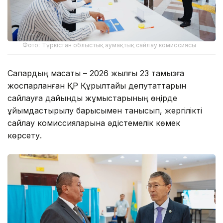
Фото: Түркістан облыстық аумақтық сайлау комиссиясы
Сапардың мақсаты – 2026 жылғы 23 тамызға
жоспарланған ҚР Құрылтайы депутаттарын
сайлауға дайындық жұмыстарының өңірде
ұйымдастырылу барысымен танысып, жергілікті
сайлау комиссияларына әдістемелік көмек
көрсету.