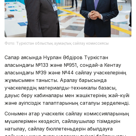
Фото: Түркістан облыстық аумақтық сайлау комиссиясы
Сапар аясында Нұрлан Әбдіров Түркістан
қаласындағы №133 және №951, сондай-ақ Кентау
қаласындағы №39 және №44 сайлау учаскелерінің
жұмысымен танысты. Аралау барысында
учаскелердің материалдық-техникалық базасы,
дауыс беру кабиналары мен жәшіктерінің жай-күйі
және қауіпсіздік талаптарының сақталуы зерделенді.
Сонымен қатар учаскелік сайлау комиссияларының
мүшелерімен кездесіп, сайлаушылар тізімдерін
нақтылау, сайлау бюллетеньдерін қабылдауға