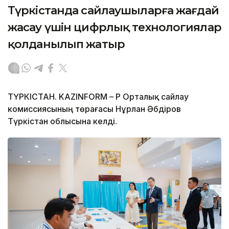
Түркістанда сайлаушыларға жағдай
жасау үшін цифрлық технологиялар
қолданылып жатыр
ТҮРКІСТАН. KAZINFORM – ҚР Орталық сайлау
комиссиясының төрағасы Нұрлан Әбдіров
Түркістан облысына келді.