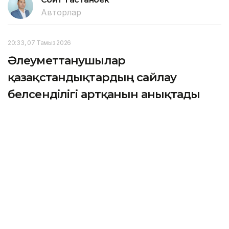
Авторлар
20:33, 07 Тамыз 2026
Әлеуметтанушылар
қазақстандықтардың сайлау
белсенділігі артқанын анықтады
АСТАНА. KAZINFORM — Еуразиялық интеграция
институты жүргізген әлеуметтік зерттеу
нәтижелері қазақстандықтардың әрбір жаңа
сайлау науқанына бұрынғыдан белсендірек
қатысып келе жатқанын көрсетті.