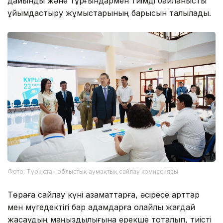
дайындық және тұрғындармен тиімді байланысты
ұйымдастыру жұмыстарының барысын талқылады.
Фото: Түркістан облыстық аумақтық сайлау комиссиясы
Төраға сайлау күні азаматтарға, әсіресе қарттар
мен мүгедектігі бар адамдарға қолайлы жағдай
жасаудың маңыздылығына ерекше тоқталып, тиісті