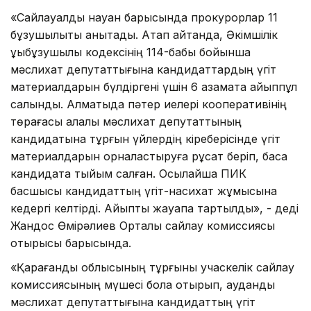
«Сайлауалды науқан барысында прокурорлар 11
бұзушылықты анықтады. Атап айтқанда, Әкімшілік
құқықбұзушылық кодексінің 114-бабы бойынша
мәслихат депутаттығына кандидаттардың үгіт
материалдарын бүлдіргені үшін 6 азаматқа айыппұл
салынды. Алматыда пәтер иелері кооперативінің
төрағасы қалалық мәслихат депутаттының
кандидатына тұрғын үйлердің кіреберісінде үгіт
материалдарын орналастыруға рұқсат беріп, басқа
кандидатқа тыйым салған. Осылайша ПИК
басшысы кандидаттың үгіт-насихат жұмысына
кедергі келтірді. Айыпты жауапқа тартылды», - деді
Жандос Өмірәлиев Орталық сайлау комиссиясы
отырысы барысында.
«Қарағанды облысының тұрғыны учаскелік сайлау
комиссиясының мүшесі бола отырып, аудандық
мәслихат депутаттығына кандидаттың үгіт