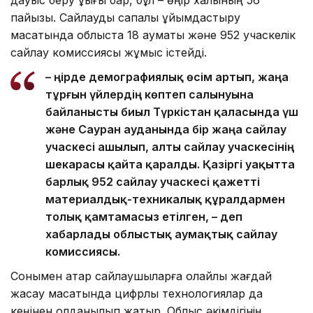
дауыс беру құқығы бар, бұл – өңір халқының 56
пайызы. Сайлауды сапалы ұйымдастыру
мақсатында облыста 18 аумақтық және 952 учаскелік
сайлау комиссиясы жұмыс істейді.
– Өңірде демографиялық өсім артып, жаңа
тұрғын үйлердің көптеп салынуына
байланысты биыл Түркістан қаласында үш
және Сауран ауданында бір жаңа сайлау
учаскесі ашылып, алты сайлау учаскесінің
шекарасы қайта қаралды. Қазіргі уақытта
барлық 952 сайлау учаскесі қажетті
материалдық-техникалық құралдармен
толық қамтамасыз етілген, – деп
хабарлады облыстық аумақтық сайлау
комиссиясы.
Сонымен қатар сайлаушыларға қолайлы жағдай
жасау мақсатында цифрлық технологиялар да
кеңінен қолданылып жатыр. Облыс әкімдігінің