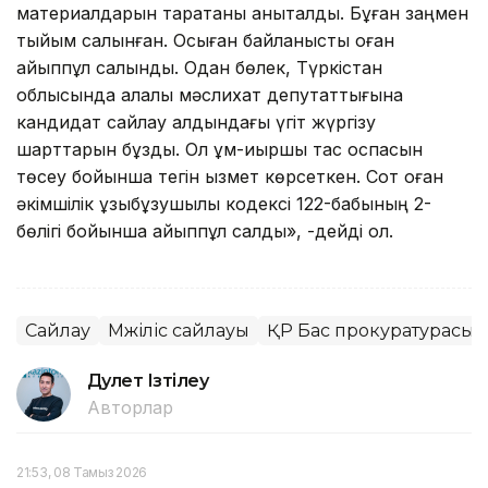
материалдарын таратқаны анықталды. Бұған заңмен
тыйым салынған. Осыған байланысты оған
айыппұл салынды. Одан бөлек, Түркістан
облысында қалалық мәслихат депутаттығына
кандидат сайлау алдындағы үгіт жүргізу
шарттарын бұзды. Ол құм-қиыршық тас қоспасын
төсеу бойынша тегін қызмет көрсеткен. Сот оған
әкімшілік құзықбұзушылық кодексі 122-бабының 2-
бөлігі бойынша айыппұл салды», -дейді ол.
Сайлау
Мәжіліс сайлауы
ҚР Бас прокуратурасы
Дәулет Ізтілеу
Авторлар
21:53, 08 Тамыз 2026