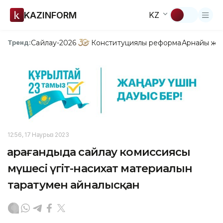
KAZINFORM
KZ
Сайлау-2026
Конституциялық реформа
Арнайы жо
Тренд:
12:56, 17 Наурыз 2023
Қарағандыда сайлау комиссиясы
мүшесі үгіт-насихат материалын
таратумен айналысқан