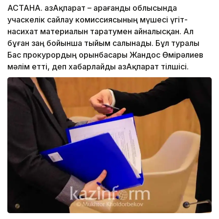
АСТАНА. ҚазАқпарат – Қарағанды облысында
учаскелік сайлау комиссиясының мүшесі үгіт-
насихат материалын таратумен айналысқан. Ал
бұған заң бойынша тыйым салынады. Бұл туралы
Бас прокурордың орынбасары Жандос Өмірәлиев
мәлім етті, деп хабарлайды ҚазАқпарат тілшісі.