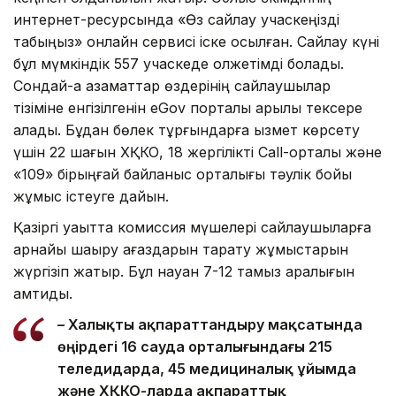
интернет-ресурсында «Өз сайлау учаскеңізді
табыңыз» онлайн сервисі іске қосылған. Сайлау күні
бұл мүмкіндік 557 учаскеде қолжетімді болады.
Сондай-ақ азаматтар өздерінің сайлаушылар
тізіміне енгізілгенін eGov порталы арқылы тексере
алады. Бұдан бөлек тұрғындарға қызмет көрсету
үшін 22 шағын ХҚКО, 18 жергілікті Call-орталық және
«109» бірыңғай байланыс орталығы тәулік бойы
жұмыс істеуге дайын.
Қазіргі уақытта комиссия мүшелері сайлаушыларға
арнайы шақыру қағаздарын тарату жұмыстарын
жүргізіп жатыр. Бұл науқан 7-12 тамыз аралығын
қамтиды.
– Халықты ақпараттандыру мақсатында
өңірдегі 16 сауда орталығындағы 215
теледидарда, 45 медициналық ұйымда
және ХҚКО-ларда ақпараттық