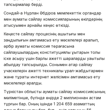
тапсырмалар берді.
Сондай-ақ Нұрлан Әбдіров мемлекеттік органдар
мен аумақтық сайлау комиссияларының өкілдерінің
қатысуымен арнайы кеңес өткізді.
Кеңесте сайлау процесінің ашықтығы мен
заңдылығын қамтамасыз ету мәселелері қаралып,
әрбір аумақтық комиссия төрағасына
сайлаушылардың конституциялық құқықтарын толық
іске асыру үшін барлық қажетті шараларды уақытылы
қабылдау тапсырылды. Сонымен қатар сайлау
учаскелерін қажетті техникалық құрал-жабдықтармен
және тұрақты интернет желісімен қамтамасыз ету
мәселелері қаралды.
Түркістан облыстық аумақтық сайлау комиссиясының
мәліметінше, бүгінде өңірде 2 миллионнан астам
тұрғын бар. Оның ішінде 1 204 659 азаматтың