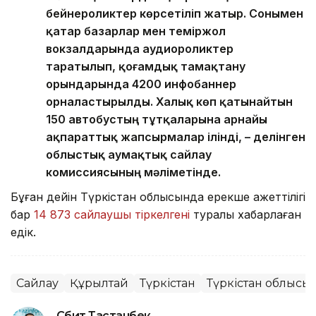
бейнероликтер көрсетіліп жатыр. Сонымен
қатар базарлар мен теміржол
вокзалдарында аудиороликтер
таратылып, қоғамдық тамақтану
орындарында 4200 инфобаннер
орналастырылды. Халық көп қатынайтын
150 автобустың тұтқаларына арнайы
ақпараттық жапсырмалар ілінді, – делінген
облыстық аумақтық сайлау
комиссиясының мәліметінде.
Бұған дейін Түркістан облысында ерекше қажеттілігі
бар
14 873 сайлаушы тіркелгені
туралы хабарлаған
едік.
Сайлау
Құрылтай
Түркістан
Түркістан облысы
Сәбит Тастанбек