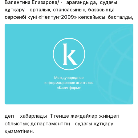
Валентина Елизарова/ - Қарағандыда, судағы
құтқару орталық стансасының базасында
сәрсенбі күні «Нептун-2009» көпсайысы басталды,
деп хабарлады Төтенше жағдайлар жөніндегі
облыстық департаменттің судағы құтқару
қызметінен.