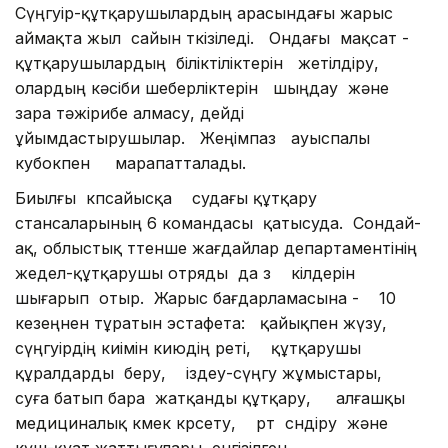
Сүңгуір-құтқарушылардың арасындағы жарыс
аймақта жыл сайын өткізіледі. Ондағы мақсат -
құтқарушылардың біліктіліктерін жетілдіру,
олардың кәсіби шеберліктерін шыңдау және
өзара тәжірибе алмасу, дейді
ұйымдастырушылар. Жеңімпаз ауыспалы
кубокпен марапатталады.
Биылғы көпсайысқа судағы құтқару
стансаларының 6 командасы қатысуда. Сондай-
ақ, облыстық төтенше жағдайлар департаментінің
жедел-құтқарушы отряды да өз өкілдерін
шығарып отыр. Жарыс бағдарламасына - 10
кезеңнен тұратын эстафета: қайықпен жүзу,
сүңгуірдің киімін киюдің реті, құтқарушы
құралдарды беру, іздеу-сүңгу жұмыстары,
суға батып бара жатқанды құтқару, алғашқы
медициналық көмек көрсету, өрт сөндіру және
күш-қуат жаттығулары енгізілген.