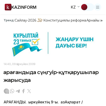
KAZINFORM
KZ
Сайлау-2026
Конституциялық реформа
Арнайы жо
Тренд:
14:40, 09 Қыркүйек 2009
Қарағандыда сүңгуір-құтқарушылар
жарысуда
ҚАРАҒАНДЫ. Қыркүйектің 9-ы. ҚазАқпарат /