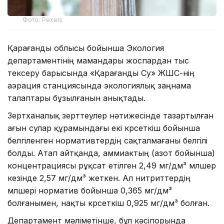
Фото: Pexels
Қарағанды облысы бойынша Экология
департаментінің мамандары жоспардан тыс
тексеру барысында «Қарағанды Су» ЖШС-нің
аэрация станциясында экологиялық заңнама
талаптары бұзылғанын анықтады.
Зертханалық зерттеулер нәтижесінде тазартылған
ағын сулар құрамындағы екі көрсеткіш бойынша
белгіленген нормативтердің сақталмағаны белгілі
болды. Атап айтқанда, аммиактың (азот бойынша)
концентрациясы рұқсат етілген 2,49 мг/дм³ мөлшер
кезінде 2,57 мг/дм³ жеткен. Ал нитриттердің
мөлшері норматив бойынша 0,365 мг/дм³
болғанымен, нақты көрсеткіш 0,925 мг/дм³ болған.
Департамент мәліметінше, бұл кәсіпорында