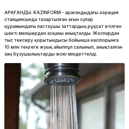
ҚАРАҒАНДЫ. KAZINFORM - Қарағандыдағы аэрация
станциясында тазартылған ағын сулар
құрамындағы ластаушы заттардың рұқсат етілген
шекті мөлшерден асқаны анықталды. Жоспардан
тыс тексеру қорытындысы бойынша кәсіпорынға
10 млн теңгеге жуық айыппұл салынып, анықталған
заң бұзушылықтарды жою міндеттелді.