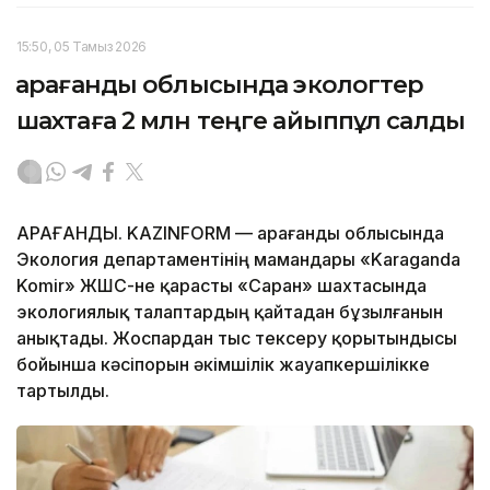
15:50, 05 Тамыз 2026
Қарағанды облысында экологтер
шахтаға 2 млн теңге айыппұл салды
ҚАРАҒАНДЫ. KAZINFORM — Қарағанды облысында
Экология департаментінің мамандары «Karaganda
Komir» ЖШС-не қарасты «Саран» шахтасында
экологиялық талаптардың қайтадан бұзылғанын
анықтады. Жоспардан тыс тексеру қорытындысы
бойынша кәсіпорын әкімшілік жауапкершілікке
тартылды.