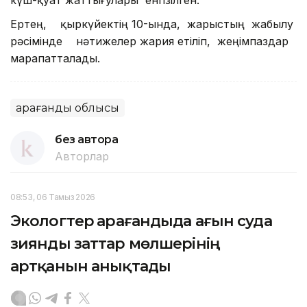
Ертең, қыркүйектің 10-ында, жарыстың жабылу
рәсімінде нәтижелер жария етіліп, жеңімпаздар
марапатталады.
Қарағанды облысы
без автора
Авторлар
08:53, 06 Тамыз 2026
Экологтер Қарағандыда ағын суда
зиянды заттар мөлшерінің
артқанын анықтады