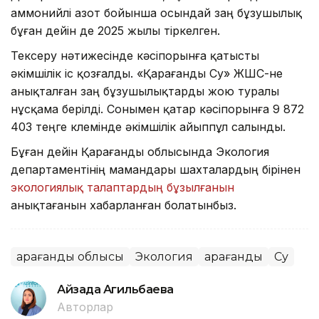
аммонийлі азот бойынша осындай заң бұзушылық
бұған дейін де 2025 жылы тіркелген.
Тексеру нәтижесінде кәсіпорынға қатысты
әкімшілік іс қозғалды. «Қарағанды Су» ЖШС-не
анықталған заң бұзушылықтарды жою туралы
нұсқама берілді. Сонымен қатар кәсіпорынға 9 872
403 теңге көлемінде әкімшілік айыппұл салынды.
Бұған дейін Қарағанды облысында Экология
департаментінің мамандары шахталардың бірінен
экологиялық талаптардың бұзылғанын
анықтағанын хабарланған болатынбыз.
Қарағанды облысы
Экология
Қарағанды
Су
Айзада Агильбаева
Авторлар