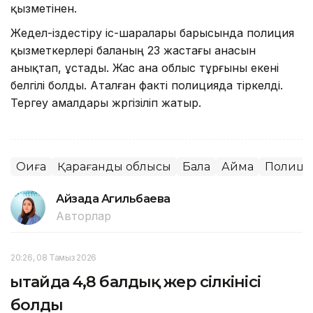
қызметінен.
Жедел-іздестіру іс-шаралары барысында полиция
қызметкерлері баланың 23 жастағы анасын
анықтап, ұстады. Жас ана облыс тұрғыны екені
белгілі болды. Аталған факті полицияда тіркелді.
Тергеу амалдары жүргізіліп жатыр.
Оқиға
Қарағанды облысы
Бала
Аймақ
Полици
Айзада Агильбаева
Авторлар
20:26, 08 Тамыз 2026
Қытайда 4,8 балдық жер сілкінісі
болды