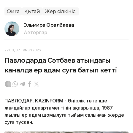
Оқиға
Қытай
Жер сілкінісі
Эльмира Оралбаева
Авторлар
22:00, 07 Тамыз 2026
Павлодарда Сәтбаев атындағы
каналда ер адам суға батып кетті
ПАВЛОДАР. KAZINFORM - Өңірлік төтенше
жағдайлар департаментінің ақпарынша, 1987
жылғы ер адам шомылуға тыйым салынған жерде
суға түскен.