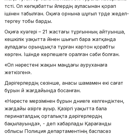
түсті. Ол көпқабатты үйлердің ауласынан қорап
ішінен табылған. Оқиға орнына шұғыл түрде жедел-
тергеу тобы барды.
Оқиға куәгері – 21 жастағы тұрғынның айтуынша,
кешкілік уақытта үйінен шығып бара жатқанда
ауладағы орындықта тұрған картон қорабты
көрген. Ішінде көрпешеге оралған сәби болған.
«Ол нәрестені жақын маңдағы ауруханаға
жеткізген».
Дәрігерлердің сөзінше, анасы шамамен екі сағат
бұрын үй жағдайында босанған.
«Нәресте мерзімінен бұрын дүниеге келгендіктен,
жағдайы әзірге ауыр. Қазіргі уақытта бала
перинаталдық орталықта дәрігерлердің
бақылауында», - деп хабарлады Қарағанды
облысы Полиция департаментінің баспасөз