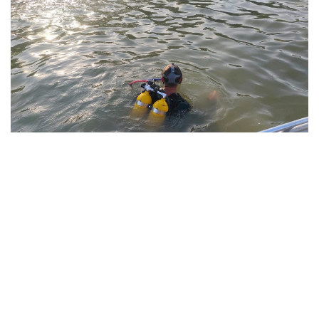
Фото: Павлодар облысы ТЖД
Төтенше жағдайлар департаментінің мәліметінше,
жедел-құтқару жасағының құтқарушылары екі
бірлік арнайы техниканы тарта отырып, 1987 жылы
туған ер адамның денесін судан алып шыққан.