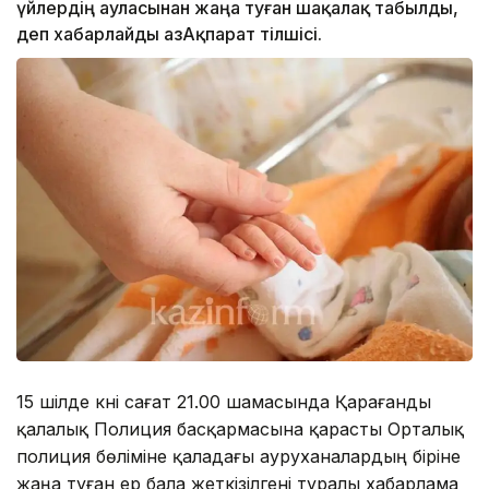
үйлердің ауласынан жаңа туған шақалақ табылды,
деп хабарлайды ҚазАқпарат тілшісі.
15 шілде күні сағат 21.00 шамасында Қарағанды
қалалық Полиция басқармасына қарасты Орталық
полиция бөліміне қаладағы ауруханалардың біріне
жаңа туған ер бала жеткізілгені туралы хабарлама