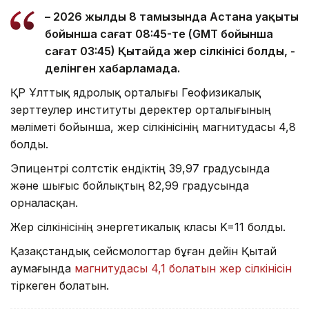
– 2026 жылдың 8 тамызында Астана уақыты
бойынша сағат 08:45-те (GMT бойынша
сағат 03:45) Қытайда жер сілкінісі болды, -
делінген хабарламада.
ҚР Ұлттық ядролық орталығы Геофизикалық
зерттеулер институты деректер орталығының
мәліметі бойынша, жер сілкінісінің магнитудасы 4,8
болды.
Эпицентрі солтүстік ендіктің 39,97 градусында
және шығыс бойлықтың 82,99 градусында
орналасқан.
Жер сілкінісінің энергетикалық класы K=11 болды.
Қазақстандық сейсмологтар бұған дейін Қытай
аумағында
магнитудасы 4,1 болатын жер сілкінісін
тіркеген болатын.