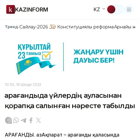
KAZINFORM
KZ
Сайлау-2026
Конституциялық реформа
Арнайы жо
Тренд:
10:30, 16 Шілде 2022
Қарағандыда үйлердің ауласынан
қорапқа салынған нәресте табылды
ҚАРАҒАНДЫ. ҚазАқпарат – Қарағанды қаласында