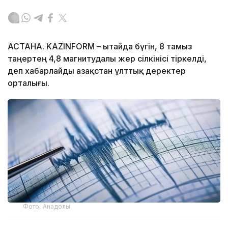
АСТАНА. KAZINFORM – Қытайда бүгін, 8 тамыз
таңертең 4,8 магнитудалы жер сілкінісі тіркелді,
деп хабарлайды Қазақстан ұлттық деректер
орталығы.
Фото: Анадолы