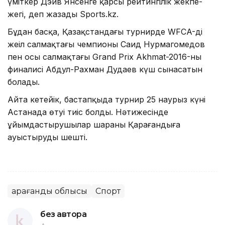
үміткер Дэйв Янсенге қарсы рейтингілік жекпе-
жегі, деп жазады Sports.kz.
Бұдан басқа, Қазақстандағы турнирде WFCA-дің
жеңіл салмақтағы чемпионы Саид Нурмагомедов
пен осы салмақтағы Grand Prix Akhmat-2016-ның
финалисі Абдул-Рахман Дудаев күш сынасатын
болады.
Айта кетейік, бастапқыда турнир 25 наурыз күні
Астанада өтуі тиіс болды. Нәтижесінде
ұйымдастырушылар шараны Қарағандыға
ауыстыруды шешті.
Қарағанды облысы
Спорт
без автора