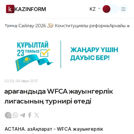
KAZINFORM
KZ
Сайлау-2026
Конституциялық реформа
Арнайы жо
Тренд:
02:20, 09 Ақпан 2017
Қарағандыда WFCA жауынгерлік
лигасының турнирі өтеді
АСТАНА. ҚазАқпарат - WFCA жауынгерлік