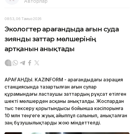
Авторлар
08:53, 06 Тамыз 2026
Экологтер Қарағандыда ағын суда
зиянды заттар мөлшерінің
артқанын анықтады
ҚАРАҒАНДЫ. KAZINFORM - Қарағандыдағы аэрация
станциясында тазартылған ағын сулар
құрамындағы ластаушы заттардың рұқсат етілген
шекті мөлшерден асқаны анықталды. Жоспардан
тыс тексеру қорытындысы бойынша кәсіпорынға
10 млн теңгеге жуық айыппұл салынып, анықталған
заң бұзушылықтарды жою міндеттелді.