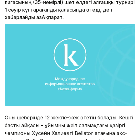
лигасының (35-нөмірлі) шет елдегі алғашқы турнирі
1 сәуір күні Қарағанды қаласында өтеді, деп
хабарлайды ҚазАқпарат.
Оның шеңберінде 12 жекпе-жек өтетін болады. Кештің
басты айқасы - ұйымның жеңіл салмақтағы қазіргі
чемпионы Хусейн Халиевтің Bellator атағына экс-