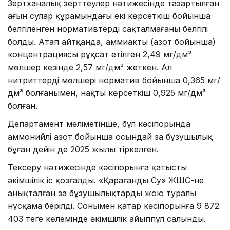
Зертханалық зерттеулер нәтижесінде тазартылған
ағын сулар құрамындағы екі көрсеткіш бойынша
белгіленген нормативтердің сақталмағаны белгілі
болды. Атап айтқанда, аммиактың (азот бойынша)
концентрациясы рұқсат етілген 2,49 мг/дм³
мөлшер кезінде 2,57 мг/дм³ жеткен. Ал
нитриттердің мөлшері норматив бойынша 0,365 мг/
дм³ болғанымен, нақты көрсеткіш 0,925 мг/дм³
болған.
Департамент мәліметінше, бұл кәсіпорында
аммонийлі азот бойынша осындай заң бұзушылық
бұған дейін де 2025 жылы тіркелген.
Тексеру нәтижесінде кәсіпорынға қатысты
әкімшілік іс қозғалды. «Қарағанды Су» ЖШС-не
анықталған заң бұзушылықтарды жою туралы
нұсқама берілді. Сонымен қатар кәсіпорынға 9 872
403 теңге көлемінде әкімшілік айыппұл салынды.