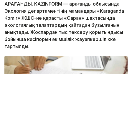
ҚАРАҒАНДЫ. KAZINFORM — Қарағанды облысында
Экология департаментінің мамандары «Karaganda
Komir» ЖШС-не қарасты «Саран» шахтасында
экологиялық талаптардың қайтадан бұзылғанын
анықтады. Жоспардан тыс тексеру қорытындысы
бойынша кәсіпорын әкімшілік жауапкершілікке
тартылды.
Фото: istockphoto.com