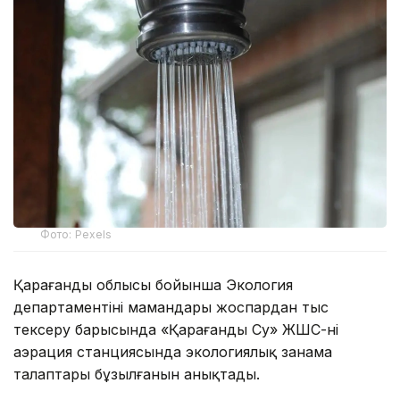
Фото: Pexels
Қарағанды облысы бойынша Экология
департаментінің мамандары жоспардан тыс
тексеру барысында «Қарағанды Су» ЖШС-нің
аэрация станциясында экологиялық заңнама
талаптары бұзылғанын анықтады.