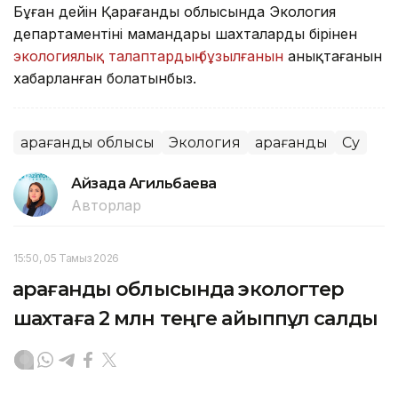
Бұған дейін Қарағанды облысында Экология
департаментінің мамандары шахталардың бірінен
экологиялық талаптардың бұзылғанын
анықтағанын
хабарланған болатынбыз.
Қарағанды облысы
Экология
Қарағанды
Су
Айзада Агильбаева
Авторлар
15:50, 05 Тамыз 2026
Қарағанды облысында экологтер
шахтаға 2 млн теңге айыппұл салды