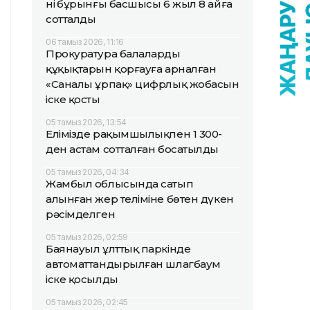
нің бұрынғы басшысы 6 жыл 8 айға
сотталды
06 тамыз 2026, 11:16
Прокуратура балалардың
құқықтарын қорғауға арналған
«Саналы ұрпақ» цифрлық жобасын
іске қосты
05 тамыз 2026, 13:54
Елімізде рақымшылықпен 1 300-
ден астам сотталған босатылды
05 тамыз 2026, 04:34
Жамбыл облысында сатып
алынған жер теліміне бөтен дүкен
рәсімделген
05 тамыз 2026, 02:59
Баянауыл ұлттық паркінде
автоматтандырылған шлагбаум
іске қосылды
05 тамыз 2026, 02:45