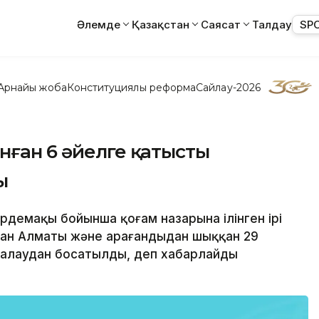
Әлемде
Қазақстан
Саясат
Талдау
SP
Арнайы жоба
Конституциялық реформа
Сайлау-2026
нған 6 әйелге қатысты
ы
әрдемақы бойынша қоғам назарына ілінген ірі
ған Алматы және Қарағандыдан шыққан 29
алаудан босатылды, деп хабарлайды