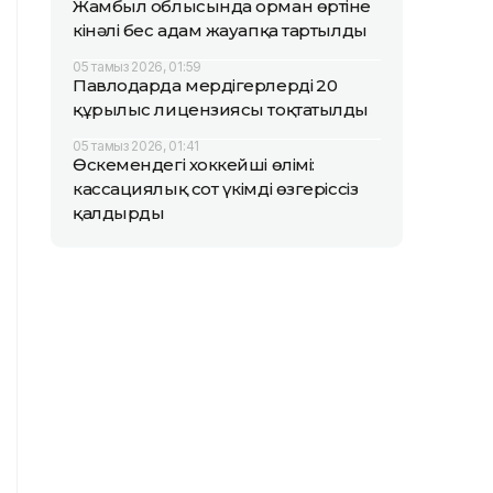
Жамбыл облысында орман өртіне
кінәлі бес адам жауапқа тартылды
05 тамыз 2026, 01:59
Павлодарда мердігерлердің 20
құрылыс лицензиясы тоқтатылды
05 тамыз 2026, 01:41
Өскемендегі хоккейші өлімі:
кассациялық сот үкімді өзгеріссіз
қалдырды