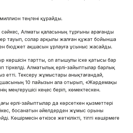
 миллион теңгені құрайды.
а сәйкес, Алматы қаласының тұрғыны Қарағанды
ер тауып, солар арқылы жалған құжат бойынша
ен бюджет ақшасын ұрлауға ұсыныс жасайды.
ыр көршісін тартты, ол атышулы іске қатысы бар
ып тіркелді. Алматылық ерлі-зайыптылар барлық
ыз етті. Тексеру жұмыстары анықтағандай,
ақшасының 10 пайызын ала отырып, «Жәрдемақы
нің меңгерушісі кеңес беріп, көмектескен.
ағы ерлі-зайыптылар да көрсеткен қызметтері
сәйкес, босанатын әйелдерден жұмыс орыны
. Көшірмесін өткізсе жеткілікті, тіпті көшірмеге