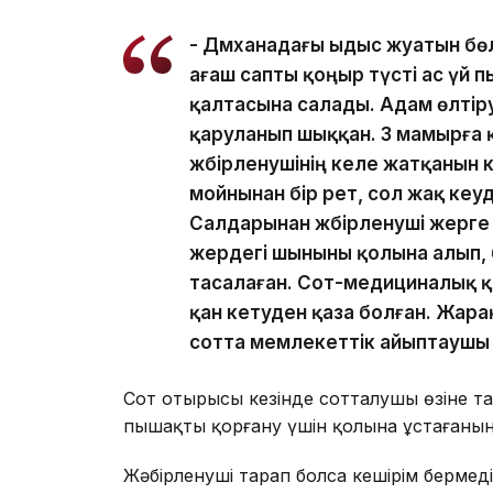
- Дәмханадағы ыдыс жуатын б
ағаш сапты қоңыр түсті ас үй
қалтасына салады. Адам өлтір
қаруланып шыққан. 3 мамырға қа
жәбірленушінің келе жатқанын 
мойнынан бір рет, сол жақ кеу
Салдарынан жәбірленуші жерге 
жердегі шыныны қолына алып, 
тасалаған. Сот-медициналық қ
қан кетуден қаза болған. Жарақа
сотта мемлекеттік айыптаушы
Сот отырысы кезінде сотталушы өзіне 
пышақты қорғану үшін қолына ұстағанын
Жәбірленуші тарап болса кешірім бермед