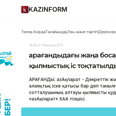
KAZINFORM
Ақорда
Тағайындау
Заң және тәртіп
Дерекқор
Тренд:
19:48, 07 Маусым 2017
Қарағандыдағы жаңа боса
қылмыстық іс тоқтатылд
ҚАРАҒАНДЫ. ҚазАқпарат - Декреттік ж
алаяқтық іске қатысы бар деп таныл
сотталушының алтауы қылмысты қуд
«ҚазАқпарат» ХАА тілшісі.