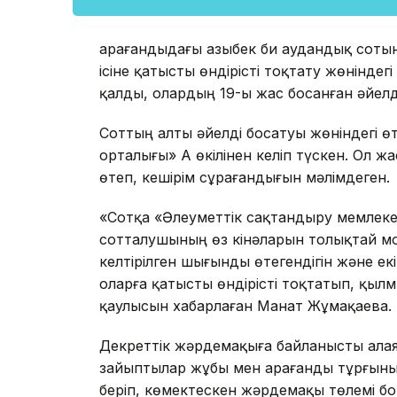
Қарағандыдағы Қазыбек би аудандық сот
ісіне қатысты өндірісті тоқтату жөнінд
қалды, олардың 19-ы жас босанған әйелд
Соттың алты әйелді босатуы жөніндегі ө
орталығы» АҚ өкілінен келіп түскен. Ол 
өтеп, кешірім сұрағандығын мәлімдеген.
«Сотқа «Әлеуметтік сақтандыру мемлекет
сотталушының өз кінәларын толықтай мойы
келтірілген шығынды өтегендігін және екі
оларға қатысты өндірісті тоқтатып, қылм
қаулысын хабарлаған Манат Жұмақаева.
Декреттік жәрдемақыға байланысты алая
зайыптылар жұбы мен Қарағанды тұрғыны
беріп, көмектескен жәрдемақы төлемі б