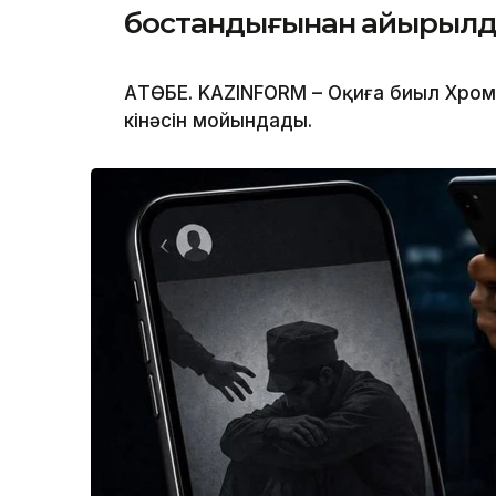
бостандығынан айырыл
АҚТӨБЕ. KAZINFORM – Оқиға биыл Хро
кінәсін мойындады.