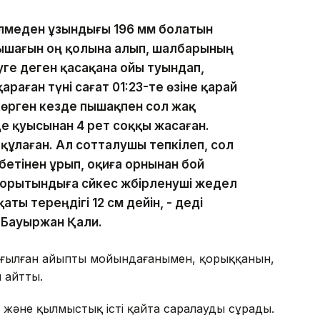
өлмеден ұзындығы 196 мм болатын
 пышағын оң қолына алып, шалбарының
уге деген қасақана ойы туындап,
раған түні сағат 01:23-те өзіне қарай
көрген кезде пышақпен сол жақ
де қуысынан 4 рет соққы жасаған.
құлаған. Ал сотталушы тепкілеп, сол
бетінен ұрып, оқиға орнынан бой
орытындыға сәйкес жәбірленуші жедел
ты тереңдігі 12 см дейін, - деді
 Бауыржан Қали.
тағылған айыпты мойындағанымен, қорыққанын,
 айтты.
і және қылмыстық істі қайта саралауды сұрады.