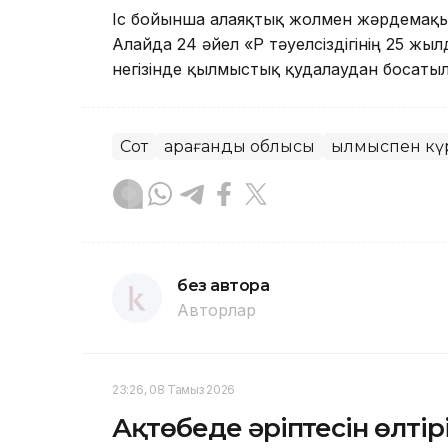
Іс бойынша алаяқтық жолмен жәрдемақы 
Алайда 24 әйел «ҚР тәуелсіздігінің 25 
негізінде қылмыстық қудалаудан босаты
Сот
Қарағанды облысы
Қылмыспен кү
без автора
Авторлар
23:26, 08 Тамыз 2026
Ақтөбеде әріптесін өлтір