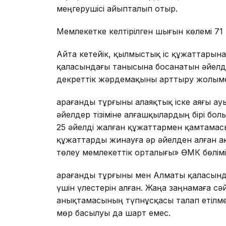
меңгерушісі айыпталып отыр.
Мемлекетке келтірілген шығын көлемі 71
Айта кетейік, қылмыстық іс құжаттарын
қаласындағы танысына босанатын әйелд
декреттік жәрдемақыны арттыру жолым
Қарағанды тұрғыны алаяқтық іске аяғы ау
әйелдер тізіміне алғашқылардың бірі бол
25 әйелді жалған құжаттармен қамтамас
құжаттарды жинауға әр әйелден алған 
төлеу мемлекеттік орталығы» ӨМҚК бөлімі
Қарағанды тұрғыны мен Алматы қаласынд
үшін үлестерін алған. Жаңа заңнамаға 
анықтамасының түпнұсқасы талап етілмейді
мөр басылуы да шарт емес.