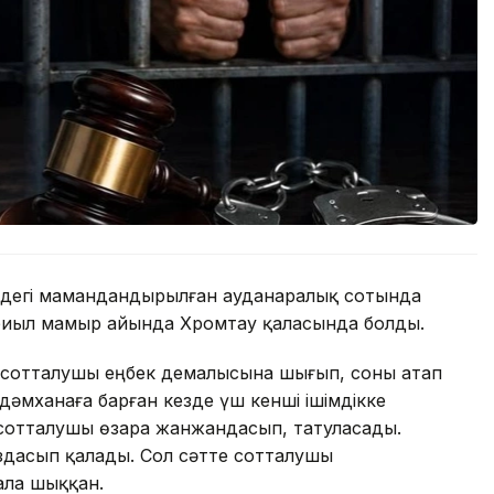
ндегі мамандандырылған ауданаралық сотында
а биыл мамыр айында Хромтау қаласында болды.
ні сотталушы еңбек демалысына шығып, соны атап
дәмханаға барған кезде үш кенші ішімдікке
н сотталушы өзара жанжандасып, татуласады.
здасып қалады. Сол сәтте сотталушы
ала шыққан.