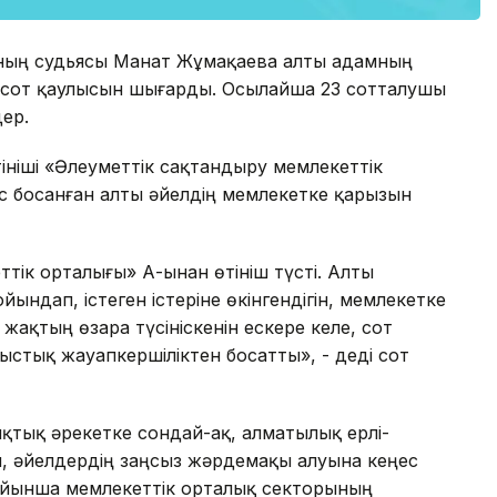
ының судьясы Манат Жұмақаева алты адамның
егі сот қаулысын шығарды. Осылайша 23 сотталушы
ер.
тініші «Әлеуметтік сақтандыру мемлекеттік
жас босанған алты әйелдің мемлекетке қарызын
тік орталығы» АҚ-ынан өтініш түсті. Алты
ндап, істеген істеріне өкінгендігін, мемлекетке
 жақтың өзара түсініскенін ескере келе, сот
ыстық жауапкершіліктен босатты», - деді сот
қтық әрекетке сондай-ақ, алматылық ерлі-
, әйелдердің заңсыз жәрдемақы алуына кеңес
ойынша мемлекеттік орталық секторының