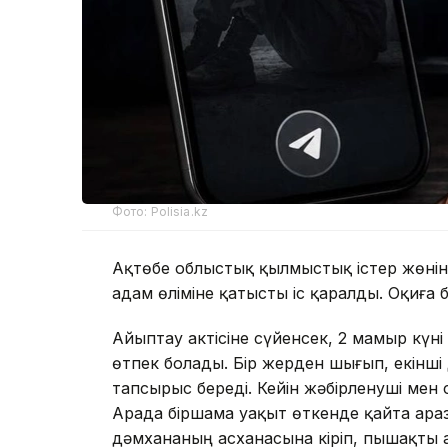
Фото: Polisia.kz
Ақтөбе облыстық қылмыстық істер жөні
адам өліміне қатысты іс қаралды. Оқиғ
Айыптау актісіне сүйенсек, 2 мамыр кү
өтпек болады. Бір жерден шығып, екінші 
тапсырыс береді. Кейін жәбірленуші ме
Арада біршама уақыт өткенде қайта ара
дәмхананың асханасына кіріп, пышақты 