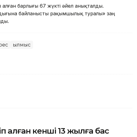
алған барлығы 67 жүкті әйел анықталды.
жылдығына байланысты рақымшылық туралы» заң
лды.
рес
Қылмыс
іп алған кенші 13 жылға бас