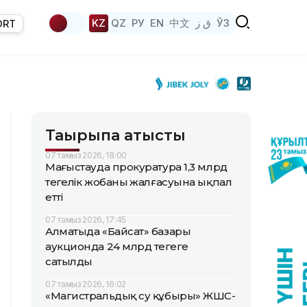
KZ
QZ
РУ
EN
中文
ق ز
ЎЗ
ORT
Тақырыпқа қатысты
07 тамыз 2026, 18:00
Маңғыстауда прокуратура 1,3 млрд
теңгелік жобаның жалғасуына ықпал
етті
07 тамыз 2026, 17:45
Алматыда «Байсат» базары
аукционда 24 млрд теңгеге
сатылды
07 тамыз 2026, 16:02
«Магистральдық су құбыры» ЖШС-