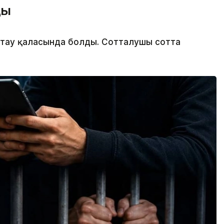
ды
мтау қаласында болды. Сотталушы сотта