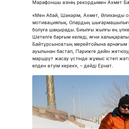
Марафоншы өзінің рекордымен Ахмет Ба
«Мен Абай, Шәкәрім, Ахмет, Әлиханды о
мотивациялық. Олардың шығармашылығы 
болуға шақырады. Биылғы жылғы ең үлк
Шетелге барғым келеді, яғни халықаралы
Байтұрсыновтың мерейтойына арнағым ке
ауылынан бастап, Парижге дейін жеткізуд
маршрут жасау үстінде жұмыс істеп жат
елден өтуім керек», – дейді Ернат.