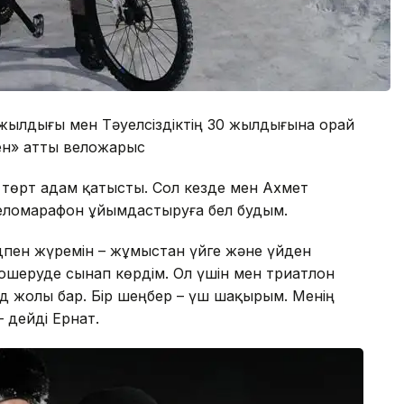
жылдығы мен Тәуелсіздіктің 30 жылдығына орай
ен» атты веложарыс
төрт адам қатысты. Сол кезде мен Ахмет
еломарафон ұйымдастыруға бел будым.
дпен жүремін – жұмыстан үйге және үйден
ошеруде сынап көрдім. Ол үшін мен триатлон
д жолы бар. Бір шеңбер – үш шақырым. Менің
– дейді Ернат.