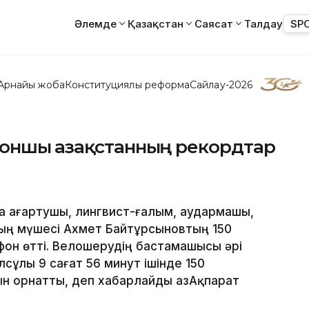
Әлемде
Қазақстан
Саясат
Талдау
SP
Арнайы жоба
Конституциялық реформа
Сайлау-2026
оншы Қазақстанның рекордтар
да ағартушы, лингвист-ғалым, аудармашы,
ың мүшесі Ахмет Байтұрсыновтың 150
он өтті. Велошерудің бастамашысы әрі
ұлы 9 сағат 56 минут ішінде 150
 орнатты, деп хабарлайды ҚазАқпарат