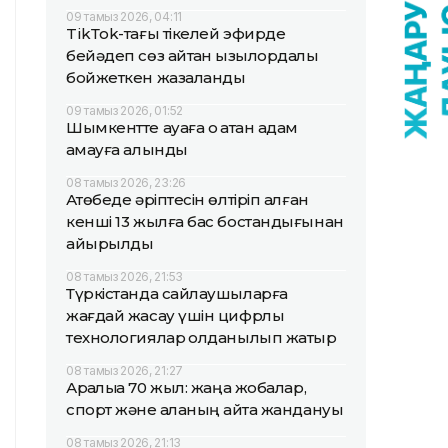
09 тамыз 2026, 04:11
TikТok-тағы тікелей эфирде
бейәдеп сөз айтқан қызылордалық
бойжеткен жазаланды
09 тамыз 2026, 01:52
Шымкентте ауаға оқ атқан адам
қамауға алынды
08 тамыз 2026, 23:26
Ақтөбеде әріптесін өлтіріп алған
кенші 13 жылға бас бостандығынан
айырылды
08 тамыз 2026, 21:53
Түркістанда сайлаушыларға
жағдай жасау үшін цифрлық
технологиялар қолданылып жатыр
08 тамыз 2026, 21:27
Арқалыққа 70 жыл: жаңа жобалар,
спорт және қаланың қайта жандануы
08 тамыз 2026, 21:13