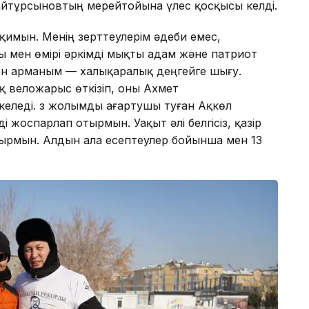
йтұрсыновтың мерейтойына үлес қосқысы келді.
қимын. Менің зерттеулерім әдеби емес,
мен өмірі әркімді мықты адам және патриот
ен арманым — халықаралық деңгейге шығу.
қ веложарыс өткізіп, оны Ахмет
леді. Өз жолымды ағартушы туған Ақкөл
і жоспарлап отырмын. Уақыт әлі белгісіз, қазір
ырмын. Алдын ала есептеулер бойынша мен 13