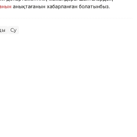
ғанын
анықтағанын хабарланған болатынбыз.
ды
Су
логтер шахтаға 2 млн теңге