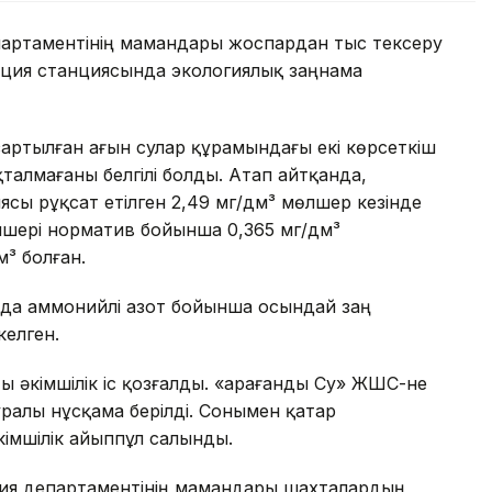
партаментінің мамандары жоспардан тыс тексеру
ация станциясында экологиялық заңнама
артылған ағын сулар құрамындағы екі көрсеткіш
талмағаны белгілі болды. Атап айтқанда,
сы рұқсат етілген 2,49 мг/дм³ мөлшер кезінде
өлшері норматив бойынша 0,365 мг/дм³
м³ болған.
нда аммонийлі азот бойынша осындай заң
келген.
ы әкімшілік іс қозғалды. «Қарағанды Су» ЖШС-не
алы нұсқама берілді. Сонымен қатар
кімшілік айыппұл салынды.
гия департаментінің мамандары шахталардың