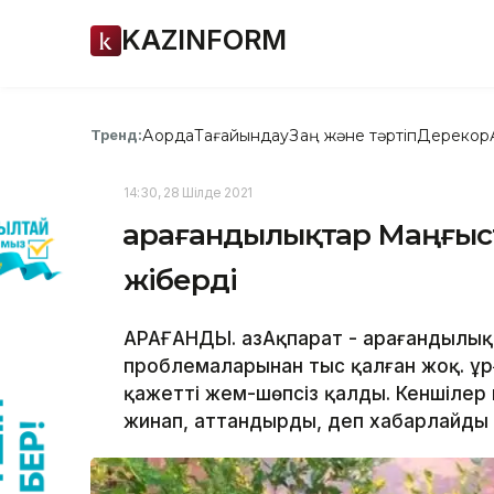
KAZINFORM
Ақорда
Тағайындау
Заң және тәртіп
Дерекқор
Тренд:
14:30, 28 Шілде 2021
Қарағандылықтар Маңғыс
жіберді
ҚАРАҒАНДЫ. ҚазАқпарат - Қарағандыл
проблемаларынан тыс қалған жоқ. Қ
қажетті жем-шөпсіз қалды. Кеншіле
жинап, аттандырды, деп хабарлайды Қа