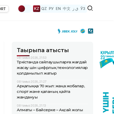
KZ
QZ
РУ
EN
中文
ق ز
ЎЗ
ORT
Тақырыпқа қатысты
08 тамыз 2026, 21:53
Түркістанда сайлаушыларға жағдай
жасау үшін цифрлық технологиялар
қолданылып жатыр
08 тамыз 2026, 21:27
Арқалыққа 70 жыл: жаңа жобалар,
спорт және қаланың қайта
жандануы
08 тамыз 2026, 21:13
Алматы – Байсерке – Ақсай жолы