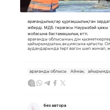
Қарағандылықтар құрғақшылықтан зарда
жіберді. ҚМДБ төрағасы Наурызбай қажы
жобасына бастамашылық етті.
Қарағанды облысының дін қызметкерлер
қайырымдылық акциясына қатысты. Ол
аудандарында төрт вагон шөп жинап, 
Қарағанды облысы
Аймақ
Қайырымд
без автора