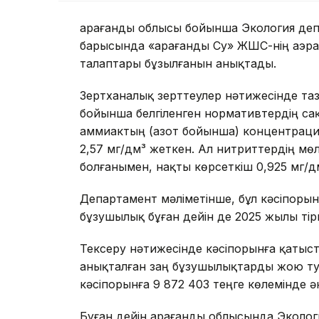
Қарағанды облысы бойынша Экология де
барысында «Қарағанды Су» ЖШС-нің аэр
талаптары бұзылғанын анықтады.
Зертханалық зерттеулер нәтижесінде таз
бойынша белгіленген нормативтердің сақ
аммиактың (азот бойынша) концентрация
2,57 мг/дм³ жеткен. Ал нитриттердің м
болғанымен, нақты көрсеткіш 0,925 мг/д
Департамент мәліметінше, бұл кәсіпоры
бұзушылық бұған дейін де 2025 жылы тір
Тексеру нәтижесінде кәсіпорынға қатыст
анықталған заң бұзушылықтарды жою тур
кәсіпорынға 9 872 403 теңге көлемінде ә
Бұған дейін Қарағанды облысында Эколо