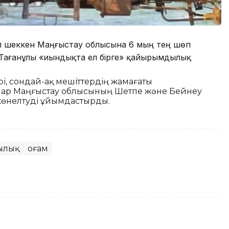
п шеккен Маңғыстау облысына 6 мың тең шөп
 Тағанұлы «Қиындықта ел бірге» қайырымдылық
і, сондай-ақ мешіттердің жамағаты
ар Маңғыстау облысының Шетпе және Бейнеу
жөнелтуді ұйымдастырды.
ылық
Қоғам