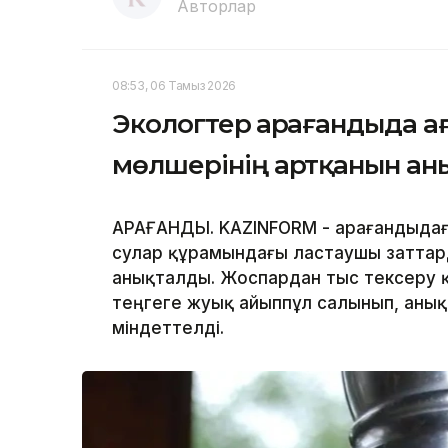
Авторлар
08:53, 06 Тамыз 2026
Экологтер Қарағандыда а
мөлшерінің артқанын ан
ҚАРАҒАНДЫ. KAZINFORM - Қарағандыда
сулар құрамындағы ластаушы заттар
анықталды. Жоспардан тыс тексеру 
теңгеге жуық айыппұл салынып, аны
міндеттелді.