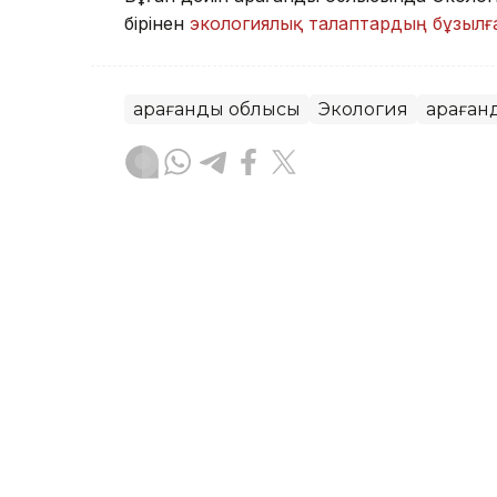
бірінен
экологиялық талаптардың бұзыл
Қарағанды облысы
Экология
Қараған
Айзада Агильбаева
Авторлар
15:50, 05 Тамыз 2026
Қарағанды облысында эко
айыппұл салды