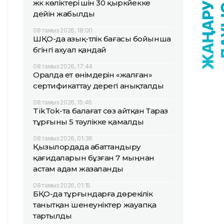
жүк көліктері үшін 30 қыркүйекке
дейін жабылды
08 тамыз 2026, 18:00
ШҚО-да азық-түлік бағасы бойынша
бүгінгі ахуал қандай
08 тамыз 2026, 17:44
Оралда ет өнімдерін «жалған»
сертификаттау дерегі анықталды
08 тамыз 2026, 15:46
TikTok-та балағат сөз айтқан Тараз
тұрғыны 5 тәулікке қамалды
08 тамыз 2026, 01:36
Қызылордада абаттандыру
қағидаларын бұзған 7 мыңнан
астам адам жазаланды
08 тамыз 2026, 01:15
БҚО-да тұрғындарға дөрекілік
танытқан шенеуніктер жауапқа
тартылды