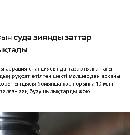
ғын суда зиянды заттар
ықтады
ғы аэрация станциясында тазартылған ағын
дың рұқсат етілген шекті мөлшерден асқаны
қорытындысы бойынша кәсіпорынға 10 млн
қталған заң бұзушылықтарды жою