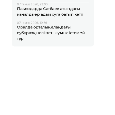
07 тамыз 2026, 22:00
Павлодарда Сәтбаев атындағы
каналда ер адам суға батып кетті
07 тамыз 2026, 19:56
Оралда орталық алаңдағы
субұрқақ неліктен жұмыс істемей
тұр