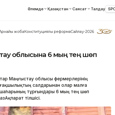
Әлемде
Қазақстан
Саясат
Талдау
SP
Арнайы жоба
Конституциялық реформа
Сайлау-2026
тау облысына 6 мың тең шөп
ықтар Маңғыстау облысы фермерлерінің
ұрғақшылықтың салдарынан олар малға
р шаһарының тұрғындары 6 мың тең шөп
зАқпарат тілшісі.