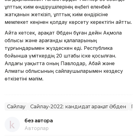
ұлттық киім өндірушілерінің еңбегі еленбей
жатқанын жеткізіп, ұлттық киім өндірісіне
мемлекет кеңінен қолдау көрсету керектігін айтты.
Айта кетсек, Қарақат Әбден бұған дейін Ақмола
облысы және Қарағанды қалаларының
тұрғындарымен жүздескен еді. Республика
бойынша үміткердің 20 штабы іске қосылған.
Алдағы уақытта оның Павлодар, Абай және
Алматы облысының сайлаушыларымен кездесу
өткізетіні мәлім.
Сайлау
Сайлау-2022: кандидат Қарақат Әбден
Пр
без автора
Авторлар