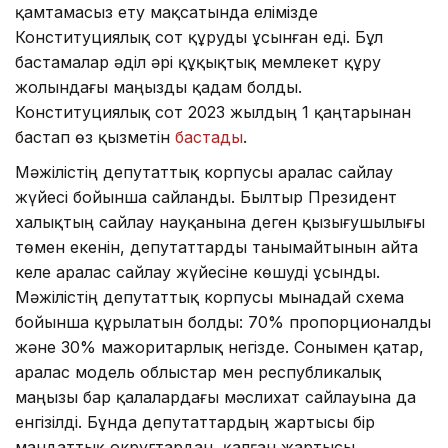
қамтамасыз ету мақсатында елімізде
Конституциялық сот құруды ұсынған еді. Бұл
бастамалар әділ әрі құқықтық мемлекет құру
жолындағы маңызды қадам болды.
Конституциялық сот 2023 жылдың 1 қаңтарынан
бастап өз қызметін
бастады
.
Мәжілістің депутаттық корпусы аралас сайлау
жүйесі бойынша сайланды. Былтыр Президент
халықтың сайлау науқанына деген қызығушылығы
төмен екенін, депутаттарды танымайтынын айта
келе аралас сайлау жүйесіне көшуді ұсынды.
Мәжілістің депутаттық корпусы мынадай схема
бойынша құрылатын болды: 70% пропорционалды
және 30% мажоритарлық негізде. Сонымен қатар,
аралас модель облыстар мен республикалық
маңызы бар қалалардағы мәслихат сайлауына да
енгізілді. Бұнда депутаттардың жартысы бір
мандаттық округтардан, қалған жартысы