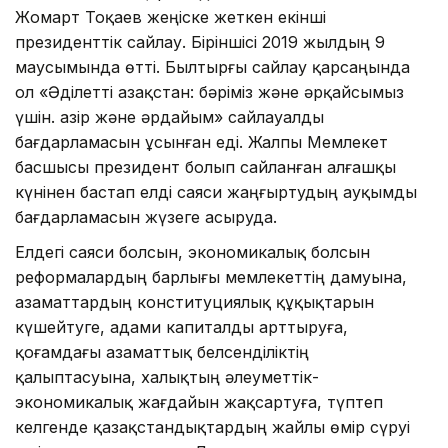
Жомарт Тоқаев жеңіске жеткен екінші
президенттік сайлау. Біріншісі 2019 жылдың 9
маусымында өтті. Былтырғы сайлау қарсаңында
ол «Әділетті Қазақстан: бәріміз және әрқайсымыз
үшін. Қазір және әрдайым» сайлауалды
бағдарламасын ұсынған еді. Жалпы Мемлекет
басшысы президент болып сайланған алғашқы
күнінен бастап елді саяси жаңғыртудың ауқымды
бағдарламасын жүзеге асыруда.
Елдегі саяси болсын, экономикалық болсын
реформалардың барлығы мемлекеттің дамуына,
азаматтардың конституциялық құқықтарын
күшейтуге, адами капиталды арттыруға,
қоғамдағы азаматтық белсенділіктің
қалыптасуына, халықтың әлеуметтік-
экономикалық жағдайын жақсартуға, түптеп
келгенде қазақстандықтардың жайлы өмір сүруі