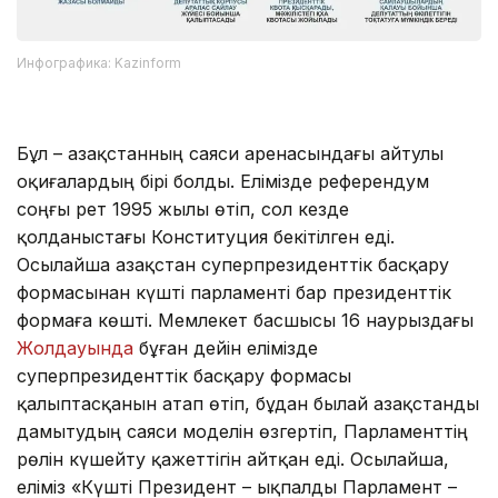
Инфографика: Kazinform
Бұл – Қазақстанның саяси аренасындағы айтулы
оқиғалардың бірі болды. Елімізде референдум
соңғы рет 1995 жылы өтіп, сол кезде
қолданыстағы Конституция бекітілген еді.
Осылайша Қазақстан суперпрезиденттік басқару
формасынан күшті парламенті бар президенттік
формаға көшті. Мемлекет басшысы 16 наурыздағы
Жолдауында
бұған дейін елімізде
суперпрезиденттік басқару формасы
қалыптасқанын атап өтіп, бұдан былай Қазақстанды
дамытудың саяси моделін өзгертіп, Парламенттің
рөлін күшейту қажеттігін айтқан еді. Осылайша,
еліміз «Күшті Президент – ықпалды Парламент –