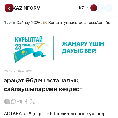
KAZINFORM
KZ
Сайлау-2026
Конституциялық реформа
Арнайы жо
Тренд:
20:47, 26 Қазан 2022
Қарақат Әбден астаналық
сайлаушылармен кездесті
АСТАНА. ҚазАқпарат - ҚР Президенттігіне үміткер