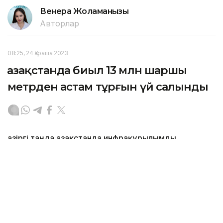
Венера Жоламанқызы
Авторлар
08:25, 24 Қараша 2023
Қазақстанда биыл 13 млн шаршы
метрден астам тұрғын үй салынды
Қазіргі таңда Қазақстанда инфрақұрылымды
жаңғырту және өңірлерді дамыту бойынша
ауқымды жұмыстар жүріп жатыр, деп хабарлайды
Kazinform
.