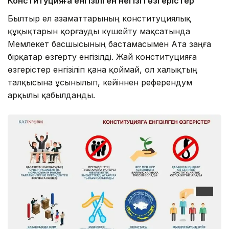
Конституцияға енгізілген негізгі өзгерістер
Былтыр ел азаматтарының конституциялық
құқықтарын қорғауды күшейту мақсатында
Мемлекет басшысының бастамасымен Ата заңға
бірқатар өзгерту енгізілді. Жай конституцияға
өзгерістер енгізіліп қана қоймай, ол халықтың
талқысына ұсынылып, кейіннен референдум
арқылы қабылданды.