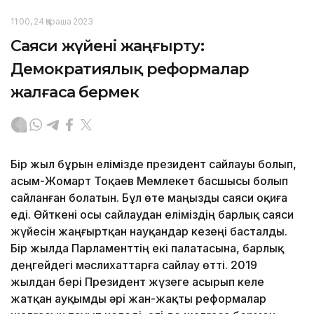
11:00, 24 Қараша 2023
Саяси жүйені жаңғырту:
Демократиялық реформалар
жалғаса бермек
Бір жыл бұрын елімізде президент сайлауы болып,
Қасым-Жомарт Тоқаев Мемлекет басшысы болып
сайланған болатын. Бұл өте маңызды саяси оқиға
еді. Өйткені осы сайлаудан еліміздің барлық саяси
жүйесін жаңғыртқан науқандар кезеңі басталды.
Бір жылда Парламенттің екі палатасына, барлық
деңгейдегі мәслихаттарға сайлау өтті. 2019
жылдан бері Президент жүзеге асырып келе
жатқан ауқымды әрі жан-жақты реформалар