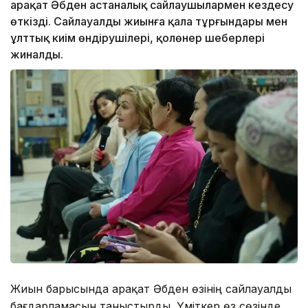
Қарақат Әбден астаналық сайлаушылармен кездесу
өткізді. Сайлауалды жиынға қала тұрғындары мен
ұлттық киім өндірушілері, қолөнер шеберлері
жиналды.
Жиын барысында Қарақат Әбден өзінің сайлауалды
бағдарламасын таныстырды. Үміткер өз сөзінде