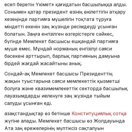
есеп беретін Үкімет» қағидатын басшылыққа алды.
Сонымен қатар президент өзінің өкілеттігін атқару
кезеңінде партияға мүшелігін тоқтата тұруға
міндетті екенін заң жүзінде ресімдеуді ұсынған
болатын. Заңға енгізілген өзгерістерге сәйкес,
бүгінде Мемлекет басшысы ешқандай партияға
мүше емес. Мұндай норманың енгізілуі саяси
бәсекені арттырып, барлық партияның дамуына
бірдей жағдай жасайтыны анық.
Сондай-ақ Мемлекет басшысы Президенттің
жақын туыстарына саяси мемлекеттік қызметші
болуға және квазимемлекеттік секторда басшылық
лауазымдарды иеленуге заң жүзінде тыйым
салуды ұсынған еді.
Қазақстандықтар өз бетінше
Конституциялық сотқа
жүгіне алады. Мемлекет басшысы өз Жолдауында
Ата заң ережелерінің мүлтіксіз сақталуын