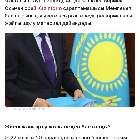
жалғасын тауып келеді, әлі де жалғаса бермек.
Осыған орай
Kazinform
сараптамашысы Мемлекет
басшысының жүзеге асырған елеулі реформалары
жайлы шолу материал дайындады.
Фото: Kazinform
Жүйені жаңғырту жолы неден басталды?
2022 жылғы 20 қарашадағы саяси бәсеке - Қасым-