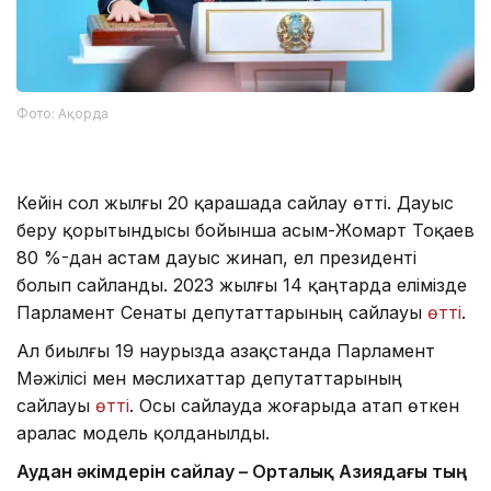
Фото: Ақорда
Кейін сол жылғы 20 қарашада сайлау өтті. Дауыс
беру қорытындысы бойынша Қасым-Жомарт Тоқаев
80 %-дан астам дауыс жинап, ел президенті
болып сайланды. 2023 жылғы 14 қаңтарда елімізде
Парламент Сенаты депутаттарының сайлауы
өтті
.
Ал биылғы 19 наурызда Қазақстанда Парламент
Мәжілісі мен мәслихаттар депутаттарының
сайлауы
өтті
. Осы сайлауда жоғарыда атап өткен
аралас модель қолданылды.
Аудан әкімдерін сайлау – Орталық Азиядағы тың