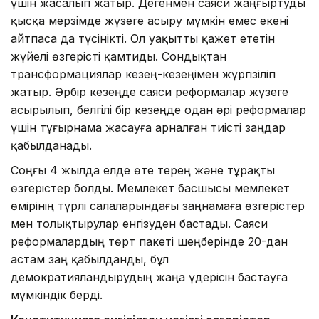
үшін жасалып жатыр. Дегенмен саяси жаңғыртуды
қысқа мерзімде жүзеге асыру мүмкін емес екені
айтпаса да түсінікті. Ол уақытты қажет ететін
жүйелі өзгерісті қамтиды. Сондықтан
трансформациялар кезең-кезеңімен жүргізіліп
жатыр. Әрбір кезеңде саяси реформалар жүзеге
асырылып, белгілі бір кезеңде одан әрі реформалар
үшін тұғырнама жасауға арналған тиісті заңдар
қабылданады.
Соңғы 4 жылда елде өте терең және тұрақты
өзгерістер болды. Мемлекет басшысы мемлекет
өмірінің түрлі салаларындағы заңнамаға өзгерістер
мен толықтырулар енгізуден бастады. Саяси
реформалардың төрт пакеті шеңберінде 20-дан
астам заң қабылданды, бұл
демократияландырудың жаңа үдерісін бастауға
мүмкіндік берді.