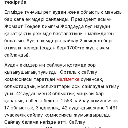
тәжірибе
Елімізде тұңғыш рет аудан және облыстық маңызы
бар қала әкімдері сайланды. Президент Қасым-
Жомарт Тоқаев биылғы Жолдауда бұл науқан
қанатқақты режімде басталатынын мәлімдеген
болатын. Ауыл әкімдерін сайлау 2 жылдан бері
өткізіліп келеді (содан бері 1700-ге жуық әкім
сайланды).
Аудан әкімдерінің сайлауы қоғамда зор
қызығушылық туғызды. Орталық сайлау
комиссиясы таратқан
мәліметке
сүйенсек,
облыстардың мәслихаттары осы сайлауды өткізу
үшін 42 аудан мен 3 облыстық маңызы бар
қаланың тізбесін бекітті. 1 553 сайлау комиссиясы:
17 облыстық, 3 қалалық, 42 аудандық және 1 491
учаскелік сайлау комиссиясы жұмылдырылды.
Сайлау балама негізде өтті. Сайлау