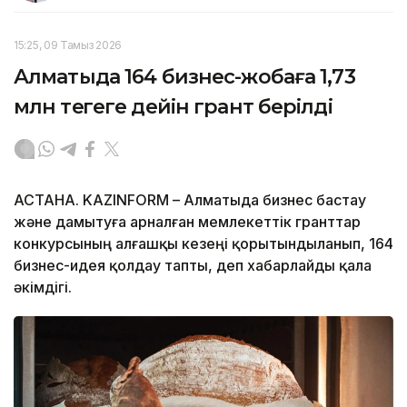
15:25, 09 Тамыз 2026
Алматыда 164 бизнес-жобаға 1,73
млн теңгеге дейін грант берілді
АСТАНА. KAZINFORM – Алматыда бизнес бастау
және дамытуға арналған мемлекеттік гранттар
конкурсының алғашқы кезеңі қорытындыланып, 164
бизнес-идея қолдау тапты, деп хабарлайды қала
әкімдігі.