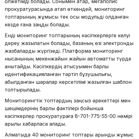
қолжетімді болады. Сонымен қатар, мегаполис
прокуратурасында атап өткендей, мониторинг
топтарының жұмысы тек осы модульді қолданған
кезде ғана заңды болады.
Енді мониторинг топтарының кәсіпкерлерге келуі
дереу жазылатын болады, базаның өзі электронды
жазбаларды жүргізеді. Платформа мониторинг
нысанының мекенжайын жайын автоматты түрде
анықтайды. Кәсіпкердің қатысуымен барлық
идентификацияланған тәртіп бұзушылығы,
қабылданған шаралар көрсетілімі жазылған шаблон
толтырылады.
Мониторингтік топтардың заңсыз әрекеттері мен
шешімдерінің барлық фактілері бойынша
кәсіпкерлер прокуратураға 8-701-775-55-00 нөмірі
арқылы хабарласа алады.
Алматыда 40 мониторинг топтары қарқынды жұмыс