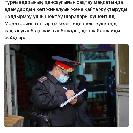
тұрғындарының денсаулығын сақтау мақсатында
адамдардың көп жиналуын және қайта жұқтыруды
болдырмау үшін шектеу шаралары күшейтілді.
Мониторинг топтар өз кезегінде шектеулердің
сақталуын бақылайтын болады, деп хабарлайды
ҚазАқпарат.