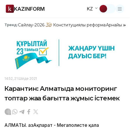
KAZINFORM
KZ
Сайлау-2026
Конституциялық реформа
Арнайы жо
Тренд:
14:52, 21 Шілде 2021
Карантин: Алматыда мониторинг
топтар жаңа бағытта жұмыс істемек
АЛМАТЫ. ҚазАқпарат - Мегаполисте қала