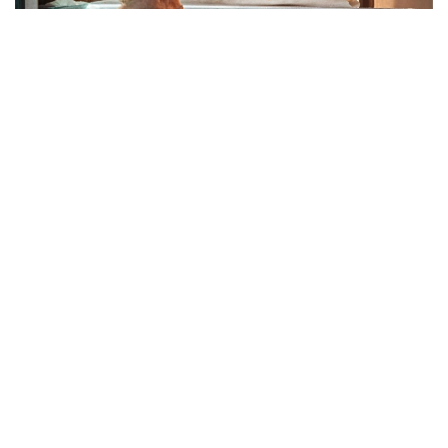
Фото: Алматы әкімдігі
Комиссия қарауына барлығы 377 өтінім түсіп, оның
164-і мақұлданған.
– Грант көлемі 1,73 млн теңгеге дейін.
Қолдау тапқан жобалардың қатарында
азық-түлік және киім өндірісі, қоғамдық
тамақтану, автосервис, сұлулық
индустриясы, білім беру, IT, құрылыс және
басқа да бағыттар бар, – делінген
хабарламада.