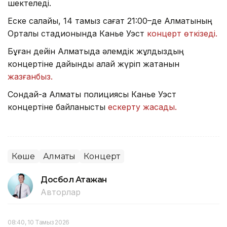
шектеледі.
Еске салайық, 14 тамыз сағат 21:00–де Алматының
Орталық стадионында Канье Уэст
концерт өткізеді.
Бұған дейін Алматыда әлемдік жұлдыздың
концертіне дайындық қалай жүріп жатқанын
жазғанбыз.
Сондай-ақ Алматы полициясы Канье Уэст
концертіне байланысты
ескерту жасады.
Көше
Алматы
Концерт
Досбол Атажан
Авторлар
08:40, 10 Тамыз 2026