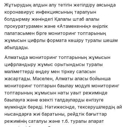
Жұқтырудың алдын алу тетігін жетілдіру аясында
коронавирус инфекциясының таралуын
болдырмау жөніндегі Қалалық штаб қалалық
прокуратурамен және «Атамекеннің» өңірлік
палатасымен бірге мониторинг топтарының
жұмысын цифрлық форматқа көшіру туралы шешім
қабылдады.
Алматыда мониторинг топтарының жұмысын
цифрландыру жұмыс қорытындысы туралы
мәліметтерді өңдеу мен тіркеу сапасын
жақсартады. Мәселен, Алматы қаласы бойынша
мониторинг топтарын бақылау модулі мониторинг
топтарының жұмысын нақты уақыт режимінде
бақылауға және өзекті талдауларды енгізуге
мүмкіндік береді. Нәтижесінде, тексерушілердің қай
нысандарға жиі баратыны, рейдтік бағыттар
режимінің сақталуы және т.б. туралы ақпарат