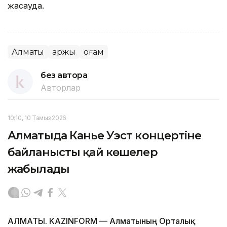
жасауда.
Алматы
Қаржы
Қоғам
без автора
Авторлар
10:10, 10 Тамыз 2026
Алматыда Канье Уэст концертіне
байланысты қай көшелер
жабылады
АЛМАТЫ. KAZINFORM — Алматының Орталық