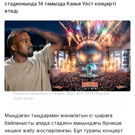
стадионында 14 тамызда Канье Уэст концерті
өтеді.
Коллаж: Kazinform / Freepik /ЖИ / AFP 2024 / Kevork
Djansezian
Мыңдаған тыңдарман жиналатын іс-шараға
байланысты қалада стадион маңындағы бірнеше
көшені жабу жоспарланған. Бұл туралы концерт