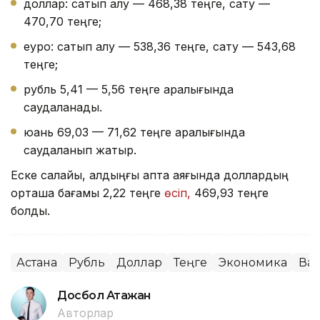
доллар: сатып алу — 468,38 теңге, сату —
470,70 теңге;
еуро: сатып алу — 538,36 теңге, сату — 543,68
теңге;
рубль 5,41 — 5,56 теңге аралығында
саудаланады.
юань 69,03 — 71,62 теңге аралығында
саудаланып жатыр.
Еске салайық, алдыңғы апта аяғында доллардың
орташа бағамы 2,22 теңге
өсіп,
469,93 теңге
болды.
Астана
Рубль
Доллар
Теңге
Экономика
Ва
Досбол Атажан
Авторлар