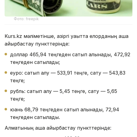
Фото: freepik
Kurs.kz мәліметінше, қазіргі уақытта елорданың ақша
айырбастау пункттерінде:
доллар 465,94 теңгеден сатып алынады, 472,92
теңгеден сатылады;
еуро: сатып алу — 533,91 теңге, сату — 543,83
теңге;
рубль: сатып алу — 5,45 теңге, сату — 5,65
теңге;
юань 68,79 теңгеден сатып алынады, 72,94
теңгеден сатылады.
Алматының ақша айырбастау пункттерінде: