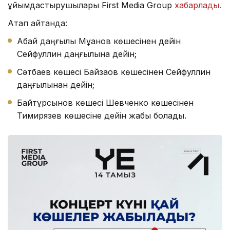
ұйымдастырушылары First Media Group
хабарлады.
Атап айтқанда:
Абай даңғылы Мұқанов көшесінен дейін
Сейфуллин даңғылына дейін;
Сәтбаев көшесі Байзақов көшесінен Сейфуллин
даңғылынан дейін;
Байтұрсынов көшесі Шевченко көшесінен
Тимирязев көшесіне дейін жабық болады.