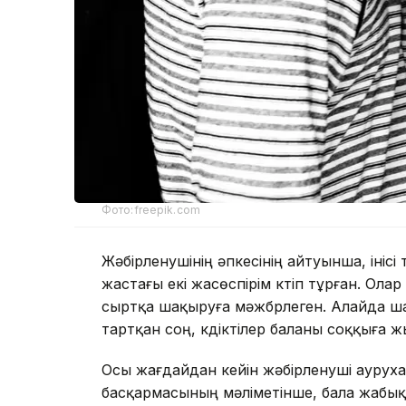
Фото:freepik.com
Жәбірленушінің әпкесінің айтуынша, інісі
жастағы екі жасөспірім күтіп тұрған. О
сыртқа шақыруға мәжбүрлеген. Алайда ш
тартқан соң, күдіктілер баланы соққыға ж
Осы жағдайдан кейін жәбірленуші ауруха
басқармасының мәліметінше, бала жабық