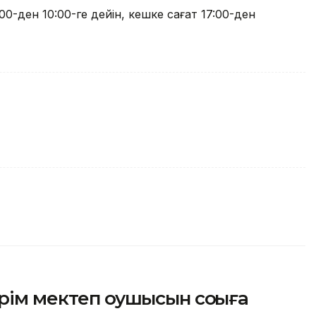
00-ден 10:00-ге дейін, кешке сағат 17:00-ден
ім мектеп оқушысын соққыға