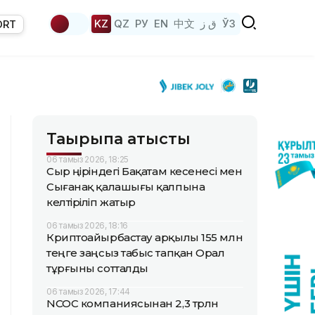
KZ
QZ
РУ
EN
中文
ق ز
ЎЗ
ORT
Тақырыпқа қатысты
06 тамыз 2026, 18:25
Сыр өңіріндегі Бақатам кесенесі мен
Сығанақ қалашығы қалпына
келтіріліп жатыр
06 тамыз 2026, 18:16
Криптоайырбастау арқылы 155 млн
теңге заңсыз табыс тапқан Орал
тұрғыны сотталды
06 тамыз 2026, 17:44
NCOC компаниясынан 2,3 трлн