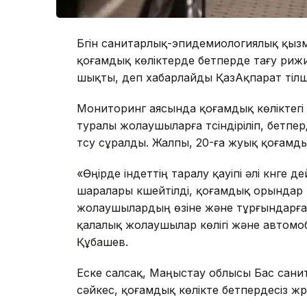
Бүгін санитарлық-эпидемиологиялық қыз
қоғамдық көліктерде бетперде тағу рижи
шықты, деп хабарлайды ҚазАқпарат тілші
Мониторинг аясында қоғамдық көліктегі
туралы жолаушыларға түсіндіріліп, бетпе
түсу сұралды. Жалпы, 20-ға жуық қоғамдық
«Өңірде індеттің таралу қауіпі әлі күнге 
шаралары күшейтілді, қоғамдық орындар 
жолаушылардың өзіне және тұрғындарға қ
қалалық жолаушылар көлігі және автомо
Құбашев.
Еске салсақ, Маңыстау облысы Бас сани
сәйкес, қоғамдық көлікте бетпердесіз жү