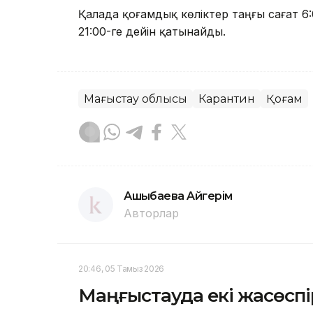
Қалада қоғамдық көліктер таңғы сағат 6:
21:00-ге дейін қатынайды.
Маңғыстау облысы
Карантин
Қоғам
Ашықбаева Aйгepiм
Авторлар
20:46, 05 Тамыз 2026
Маңғыстауда екі жасөспір