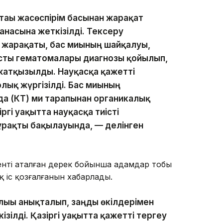
тағы жасөспірім басынан жарақат
анасына жеткізілді. Тексеру
и жарақаты, бас миының шайқалуы,
асты гематомалары диагнозы қойылып,
жатқызылды. Науқасқа қажетті
лық жүргізілді. Бас миының
а (КТ) ми тарапынан органикалық
ргі уақытта науқасқа тиісті
тұрақты бақылауында, — делінген
нті аталған дерек бойынша адамдар тобы
қ іс қозғалғанын хабарлады.
лығы анықталып, заңды өкілдерімен
ізілді. Қазіргі уақытта қажетті тергеу