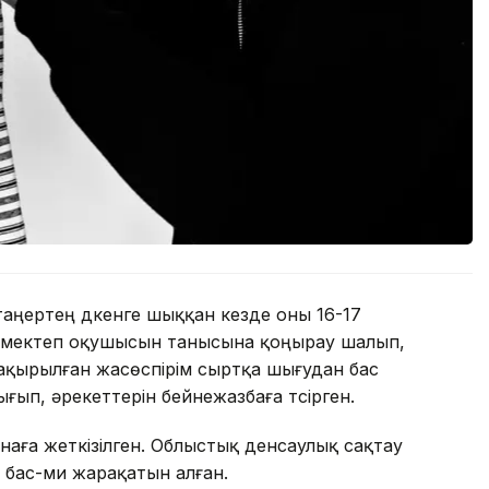
 таңертең дүкенге шыққан кезде оны 16-17
лар мектеп оқушысын танысына қоңырау шалып,
ақырылған жасөспірім сыртқа шығудан бас
ығып, әрекеттерін бейнежазбаға түсірген.
наға жеткізілген. Облыстық денсаулық сақтау
 бас-ми жарақатын алған.