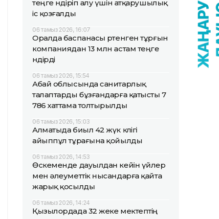
теңге өндіріп алу үшін атқарушылық
іс қозғалды
06 тамыз 2026, 16:07
Оралда баспанасы өртенген тұрғын
компаниядан 13 млн астам теңге
өндірді
06 тамыз 2026, 15:54
Абай облысында санитарлық
талаптарды бұзғандарға қатысты 7
786 хаттама толтырылды
06 тамыз 2026, 15:03
Алматыда биыл 42 жүк көлігі
айыппұл тұрағына қойылды
06 тамыз 2026, 14:53
Өскеменде дауылдан кейін үйлер
мен әлеуметтік нысандарға қайта
жарық қосылды
06 тамыз 2026, 14:24
Қызылордада 32 жеке мектептің