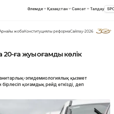
Әлемде
Қазақстан
Саясат
Талдау
SP
Арнайы жоба
Конституциялық реформа
Сайлау-2026
20-ға жуық қоғамдық көлік
а санитарлық-эпидемиологиялық қызмет
бірлесіп қоғамдық рейд өткізді, деп