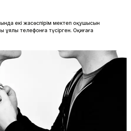
ында екі жасөспірім мектеп оқушысын
ы ұялы телефонға түсірген. Оқиғаға