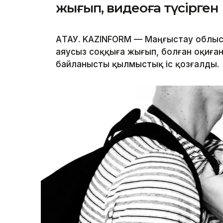
жығып, видеоға түсірген
АҚТАУ. KAZINFORM — Маңғыстау облыс
аяусыз соққыға жығып, болған оқиған
байланысты қылмыстық іс қозғалды.