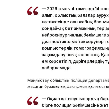
— 2026 жылғы 4 тамызда 14 жас
алып, облыстық балалар аурух
нәтижесінде оған жабық бас-м
сондай-ақ бет аймағының тері
нейрохирургиялық бөлімшеге 
диагностикалық тексерулер то
компьютерлік томографиясынд
зақымдану анықталған жоқ. Қазі
ем көрсетіліп, дәрігерлердің 
хабарламада.
Маңғыстау облыстық полиция департаме
жасаған бұзақылық фактісімен қылмысты
— Оқиғаға қатысушылардың бар
бірге полиция бөлімшесіне жетк