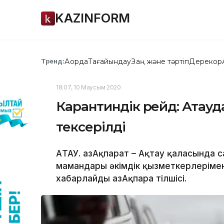
KAZINFORM
Ақорда
Тағайындау
Заң және тәртіп
Дерекқор
Тренд:
18:07, 10 Маусым 2020
Карантиндік рейд: Ақтауда 
тексерілді
АҚТАУ. ҚазАқпарат – Ақтау қаласынд
мамандары әкімдік қызметкерлерімен 
хабарлайды ҚазАқпара тілшісі.