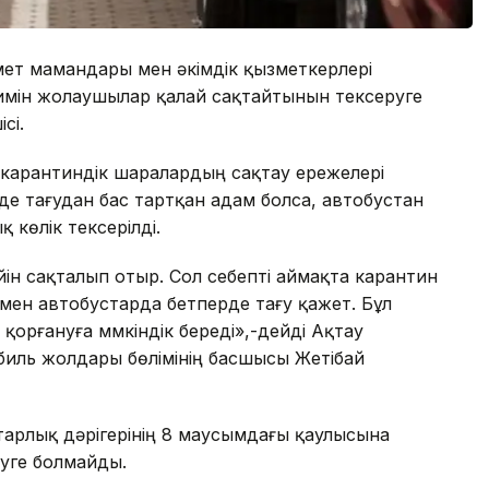
мет мамандары мен әкімдік қызметкерлері
мін жолаушылар қалай сақтайтынын тексеруге
сі.
 карантиндік шаралардың сақтау ережелері
рде тағудан бас тартқан адам болса, автобустан
 көлік тексерілді.
дейін сақталып отыр. Сол себепті аймақта карантин
мен автобустарда бетперде тағу қажет. Бұл
орғануға мүмкіндік береді»,-дейді Ақтау
биль жолдары бөлімінің басшысы Жетібай
тарлық дәрігерінің 8 маусымдағы қаулысына
руге болмайды.