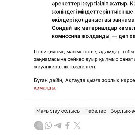
әрекеттері жүргізіліп жатыр.
жөніндегі міндеттерін тиісінш
өкілдері қолданыстағы заңнама
Сондай-ақ материалдар кәмеле
комиссияға жолданды, — деп 
Полицияның мәліметінше, адамдар тобы
заңнамасына сәйкес ауыр қылмыс санат
жауапкершілік көзделген.
Бұған дейін, Ақтауда қызға зорлық көрсе
қамалды.
Маңғыстау облысы
Төбелес
Зорлық-