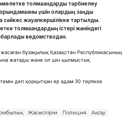
 Кәмелетке толмағандарды тәрбиелеу
е орындамағаны үшін олардың заңды
ға сәйкес жауапкершілікке тартылды.
тке толмағандардың істері жөніндегі
хабарлады ведомстводан.
 жасаған бұзақылық Қазақстан Республикасының
ына жатады және ол үшін қылмыстық
темін деп қорқытқан ер адам 30 тәулікке
зомбылық
Жасөспірім
Полиция
Ақтау