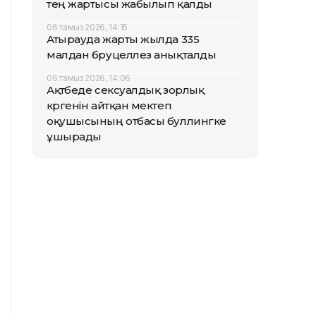
тең жартысы жабылып қалды
06 тамыз 2026, 14:15
Атырауда жарты жылда 335
малдан бруцеллез анықталды
06 тамыз 2026, 14:06
Ақтөбеде сексуалдық зорлық
көргенін айтқан мектеп
оқушысының отбасы буллингке
ұшырады