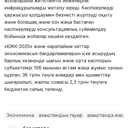
жобаларына жетіспейтін инженерлік
инфрақұрылымды жеткізу кіреді. Кәсіпкерлерді
қаржысыз қолдаумен бизнесті жүргізуді оқыту
және болашақ және ісін жаңа бастаған
кәсіпкерлерді консультациялық сүйемелдеу
бойынша жобалар кешені көзделген.
«БЖК-2025» және «Қарапайым заттар
экономикасы» бағдарламаларын іске асырудың
барлық кезеңінде шағын және орта кәсіпорын
субъектілері 106 мыңнан астам жаңа жұмыс орнын
құрған. 36 трлн теңге өнімдер мен қызметтер
шығарылып, жалпы сомасы 2,3 трлн теңгеге
бюджетке салық төленді.
Экономика
Қазақстандық тауар
Қазақстанда жаса