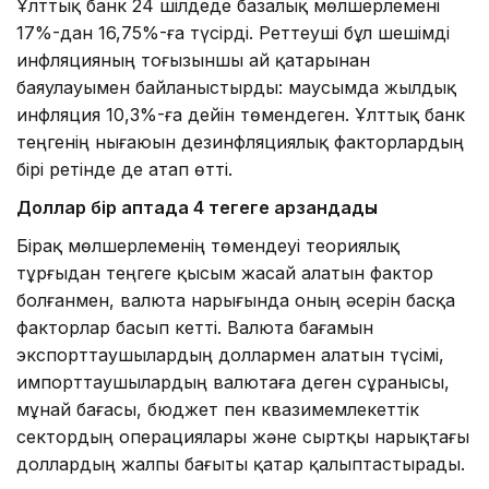
Ұлттық банк 24 шілдеде базалық мөлшерлемені
17%-дан 16,75%-ға түсірді. Реттеуші бұл шешімді
инфляцияның тоғызыншы ай қатарынан
баяулауымен байланыстырды: маусымда жылдық
инфляция 10,3%-ға дейін төмендеген. Ұлттық банк
теңгенің нығаюын дезинфляциялық факторлардың
бірі ретінде де атап өтті.
Доллар бір аптада 4 теңгеге арзандады
Бірақ мөлшерлеменің төмендеуі теориялық
тұрғыдан теңгеге қысым жасай алатын фактор
болғанмен, валюта нарығында оның әсерін басқа
факторлар басып кетті. Валюта бағамын
экспорттаушылардың доллармен алатын түсімі,
импорттаушылардың валютаға деген сұранысы,
мұнай бағасы, бюджет пен квазимемлекеттік
сектордың операциялары және сыртқы нарықтағы
доллардың жалпы бағыты қатар қалыптастырады.