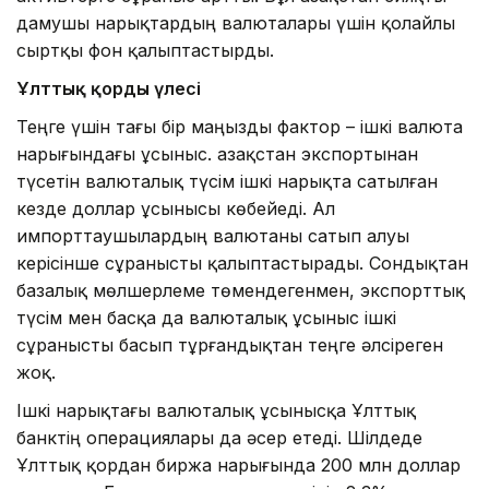
дамушы нарықтардың валюталары үшін қолайлы
сыртқы фон қалыптастырды.
Ұлттық қордың үлесі
Теңге үшін тағы бір маңызды фактор – ішкі валюта
нарығындағы ұсыныс. Қазақстан экспортынан
түсетін валюталық түсім ішкі нарықта сатылған
кезде доллар ұсынысы көбейеді. Ал
импорттаушылардың валютаны сатып алуы
керісінше сұранысты қалыптастырады. Сондықтан
базалық мөлшерлеме төмендегенмен, экспорттық
түсім мен басқа да валюталық ұсыныс ішкі
сұранысты басып тұрғандықтан теңге әлсіреген
жоқ.
Ішкі нарықтағы валюталық ұсынысқа Ұлттық
банктің операциялары да әсер етеді. Шілдеде
Ұлттық қордан биржа нарығында 200 млн доллар