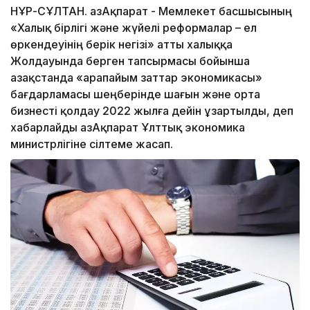
НҰР-СҰЛТАН. ҚазАқпарат - Мемлекет басшысының
«Халық бірлігі және жүйелі реформалар – ел
өркендеуінің берік негізі» атты халыққа
Жолдауында берген тапсырмасы бойынша
Қазақстанда «Қарапайым заттар экономикасы»
бағдарламасы шеңберінде шағын және орта
бизнесті қолдау 2022 жылға дейін ұзартылды, деп
хабарлайды ҚазАқпарат Ұлттық экономика
министрлігіне сілтеме жасап.