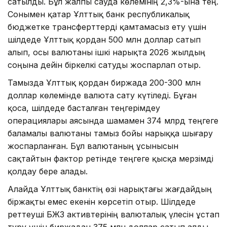
сатылды. Бұл жалпы сауда көлемінің 2,3%-ына тең.
Сонымен қатар Ұлттық банк республикалық
бюджетке трансферттерді қамтамасыз ету үшін
шілдеде Ұлттық қордан 500 млн доллар сатып
алып, осы валютаны ішкі нарықта 2026 жылдың
соңына дейін біркелкі сатуды жоспарлап отыр.
Тамызда Ұлттық қордан биржада 200-300 млн
доллар көлемінде валюта сату күтіледі. Бұған
қоса, шілдеде басталған теңгерімдеу
операциялары аясында шамамен 374 млрд теңгеге
баламалы валютаны тамыз бойы нарыққа шығару
жоспарланған. Бұл валютаның ұсынысын
сақтайтын фактор ретінде теңгеге қысқа мерзімді
қолдау бере алады.
Алайда Ұлттық банктің өзі нарықтағы жағдайдың
біржақты емес екенін көрсетіп отыр. Шілдеде
реттеуші БЖЗҚ активтерінің валюталық үлесін ұстап