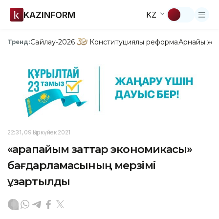
KAZINFORM
KZ
Сайлау-2026
Конституциялық реформа
Арнайы жо
Тренд:
22:31, 09 Қыркүйек 2021
«Қарапайым заттар экономикасы»
бағдарламасының мерзімі
ұзартылды