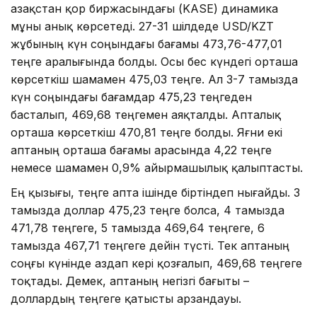
Қазақстан қор биржасындағы (KASE) динамика
мұны анық көрсетеді. 27-31 шілдеде USD/KZT
жұбының күн соңындағы бағамы 473,76-477,01
теңге аралығында болды. Осы бес күндегі орташа
көрсеткіш шамамен 475,03 теңге. Ал 3-7 тамызда
күн соңындағы бағамдар 475,23 теңгеден
басталып, 469,68 теңгемен аяқталды. Апталық
орташа көрсеткіш 470,81 теңге болды. Яғни екі
аптаның орташа бағамы арасында 4,22 теңге
немесе шамамен 0,9% айырмашылық қалыптасты.
Ең қызығы, теңге апта ішінде біртіндеп нығайды. 3
тамызда доллар 475,23 теңге болса, 4 тамызда
471,78 теңгеге, 5 тамызда 469,64 теңгеге, 6
тамызда 467,71 теңгеге дейін түсті. Тек аптаның
соңғы күнінде аздап кері қозғалып, 469,68 теңгеге
тоқтады. Демек, аптаның негізгі бағыты –
доллардың теңгеге қатысты арзандауы.