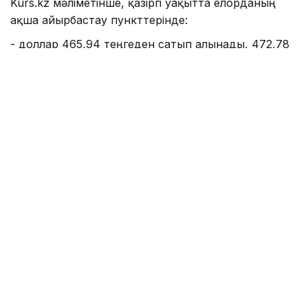
Kurs.kz мәліметінше, қазіргі уақытта елорданың
ақша айырбастау пункттерінде:
- доллар 465,94 теңгеден сатып алынады, 472,78
теңгеден сатылады;
- еуро: сатып алу - 533,87 теңге, сату - 537,07
теңге;
- рубль: сатып алу - 5,45 теңге, сату - 5,65 теңге;
- юань 68,80 теңгеден сатып алынады, 72,95
теңгеден сатылады.
Алматының ақша айырбастау пункттерінде:
- доллар: сатып алу - 468,68 теңге, сату - 470,97
теңге;
- еуро: сатып алу - 538,43 теңге, сату - 543,96
теңге;
- рубль 5,45 - 5,60 теңге аралығында саудаланады.
- юань 68,88 - 71,48 теңге аралығында саудаланып
жатыр.