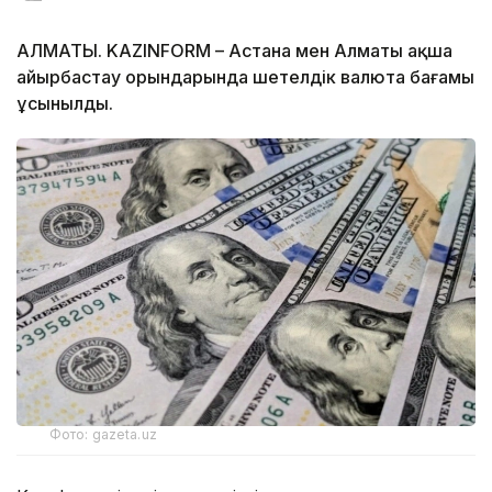
АЛМАТЫ. KAZINFORM – Астана мен Алматы ақша
айырбастау орындарында шетелдік валюта бағамы
ұсынылды.
Фото: gazeta.uz