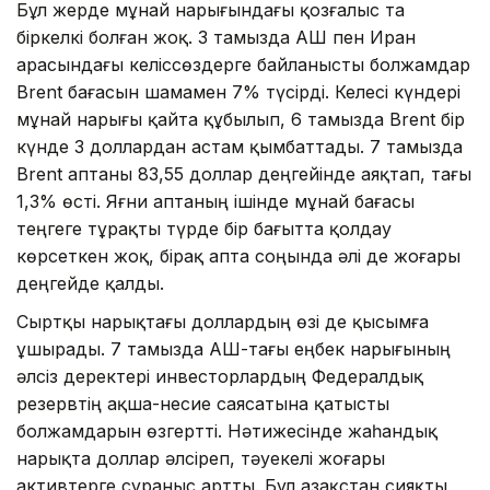
Бұл жерде мұнай нарығындағы қозғалыс та
біркелкі болған жоқ. 3 тамызда АҚШ пен Иран
арасындағы келіссөздерге байланысты болжамдар
Brent бағасын шамамен 7% түсірді. Келесі күндері
мұнай нарығы қайта құбылып, 6 тамызда Brent бір
күнде 3 доллардан астам қымбаттады. 7 тамызда
Brent аптаны 83,55 доллар деңгейінде аяқтап, тағы
1,3% өсті. Яғни аптаның ішінде мұнай бағасы
теңгеге тұрақты түрде бір бағытта қолдау
көрсеткен жоқ, бірақ апта соңында әлі де жоғары
деңгейде қалды.
Сыртқы нарықтағы доллардың өзі де қысымға
ұшырады. 7 тамызда АҚШ-тағы еңбек нарығының
әлсіз деректері инвесторлардың Федералдық
резервтің ақша-несие саясатына қатысты
болжамдарын өзгертті. Нәтижесінде жаһандық
нарықта доллар әлсіреп, тәуекелі жоғары
активтерге сұраныс артты. Бұл Қазақстан сияқты