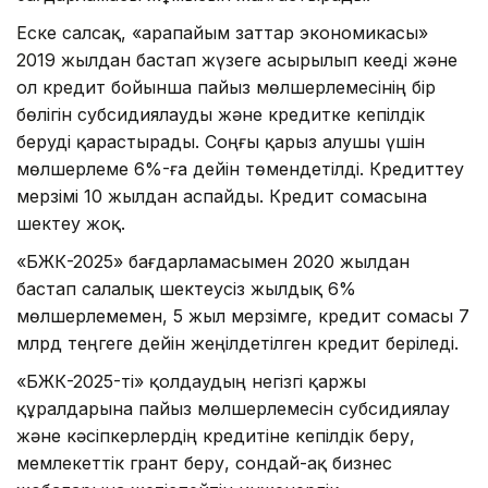
Еске салсақ, «Қарапайым заттар экономикасы»
2019 жылдан бастап жүзеге асырылып кееді және
ол кредит бойынша пайыз мөлшерлемесінің бір
бөлігін субсидиялауды және кредитке кепілдік
беруді қарастырады. Соңғы қарыз алушы үшін
мөлшерлеме 6%-ға дейін төмендетілді. Кредиттеу
мерзімі 10 жылдан аспайды. Кредит сомасына
шектеу жоқ.
«БЖК-2025» бағдарламасымен 2020 жылдан
бастап салалық шектеусіз жылдық 6%
мөлшерлемемен, 5 жыл мерзімге, кредит сомасы 7
млрд теңгеге дейін жеңілдетілген кредит беріледі.
«БЖК-2025-ті» қолдаудың негізгі қаржы
құралдарына пайыз мөлшерлемесін субсидиялау
және кәсіпкерлердің кредитіне кепілдік беру,
мемлекеттік грант беру, сондай-ақ бизнес