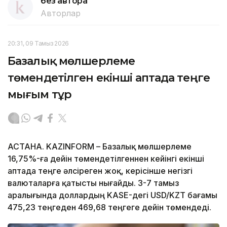
без автора
Авторлар
20:31, 09 Тамыз 2026
Базалық мөлшерлеме
төмендетілген екінші аптада теңге
мығым тұр
АСТАНА. KAZINFORM – Базалық мөлшерлеме
16,75%-ға дейін төмендетілгеннен кейінгі екінші
аптада теңге әлсіреген жоқ, керісінше негізгі
валюталарға қатысты нығайды. 3-7 тамыз
аралығында доллардың KASE-дегі USD/KZT бағамы
475,23 теңгеден 469,68 теңгеге дейін төмендеді.