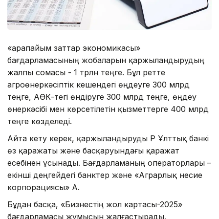
«Қарапайым заттар экономикасы»
бағдарламасының жобаларын қаржыландырудың
жалпы сомасы - 1 трлн теңге. Бұл ретте
агроөнеркәсіптік кешендегі өңдеуге 300 млрд
теңге, АӨК-тегі өндіруге 300 млрд теңге, өңдеу
өнеркәсібі мен көрсетілетін қызметтерге 400 млрд
теңге көзделеді.
Айта кету керек, қаржыландыруды ҚР Ұлттық банкі
өз қаражаты және басқаруындағы қаражат
есебінен ұсынады. Бағдарламаның операторлары –
екінші деңгейдегі банктер және «Аграрлық несие
корпорациясы» АҚ.
Бұдан басқа, «Бизнестің жол картасы-2025»
бағдарламасы жұмысын жалғастырады.