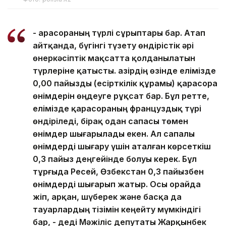
- Қарасораның түрлі сұрыптары бар. Атап
айтқанда, бүгінгі түзету өндірістік әрі
өнеркәсіптік мақсатта қолданылатын
түрлеріне қатысты. Қазірдің өзінде елімізде
0,00 пайызды (есірткілік құрамы) қарасора
өнімдерін өңдеуге рұқсат бар. Бұл ретте,
елімізде қарасораның француздық түрі
өндіріледі, бірақ одан сапасы төмен
өнімдер шығарылады екен. Ал сапалы
өнімдерді шығару үшін аталған көрсеткіш
0,3 пайыз деңгейінде болуы керек. Бұл
тұрғыда Ресей, Өзбекстан 0,3 пайызбен
өнімдерді шығарып жатыр. Осы орайда
жіп, арқан, шүберек және басқа да
тауарлардың тізімін кеңейту мүмкіндігі
бар, - деді Мәжіліс депутаты Жарқынбек