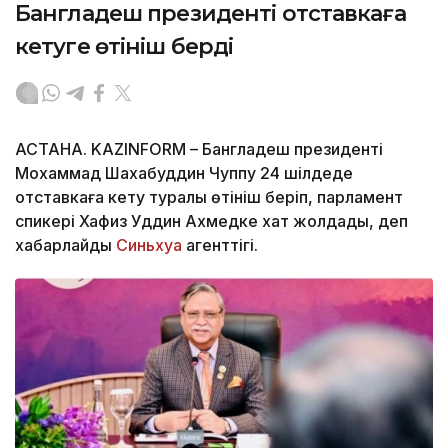
Бангладеш президенті отставкаға
кетуге өтініш берді
АСТАНА. KAZINFORM – Бангладеш президенті
Мохаммад Шахабуддин Чуппу 24 шілдеде
отставкаға кету туралы өтініш беріп, парламент
спикері Хафиз Уддин Ахмедке хат жолдады, деп
хабарлайды
Синьхуа
агенттігі.