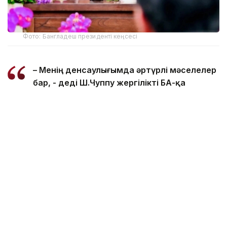
Фото: Бангладеш президенті кеңсесі
– Менің денсаулығымда әртүрлі мәселелер
бар, - деді Ш.Чуппу жергілікті БАҚ-қа
отставкаға кету себебі туралы сұраққа
жауап бере отырып.
Бангладеш Конституциясына сәйкес, Парламент
спикері жаңа президент сайланғанға дейін
президенттің міндетін уақытша атқарады.
Еске сала кетейік, Бангладеште ақпан айында
парламент сайлауы өтті. Бұл – «Z ұрпағы»
көтерілісінен және 2024 жылы премьер-министр
Шейх Хасинаның биліктен кетуінен кейінгі алғашқы
еркін сайлау.