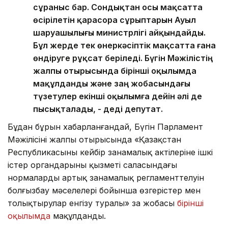
сұраныс бар. Сондықтан осы мақсатта
өсірілетін қарасора сұрыптарын Ауыл
шаруашылығы министрлігі айқындайды.
Бұл жерде тек өнеркәсіптік мақсатта ғана
өндіруге рұқсат беріледі. Бүгін Мәжілістің
жалпы отырысында бірінші оқылымда
мақұлданды және заң жобасындағы
түзетулер екінші оқылымға дейін әлі де
пысықталады, - деді депутат.
Бұдан бұрын хабарланғандай, Бүгін Парламент
Мәжілісінің жалпы отырысында «Қазақстан
Республикасының кейбір заңнамалық актілеріне ішкі
істер органдарының қызметі саласындағы
нормалардың артық заңнамалық регламенттелуін
болғызбау мәселелері бойынша өзгерістер мен
толықтырулар енгізу туралы» заң жобасы
бірінші
оқылымда
мақұлданды.