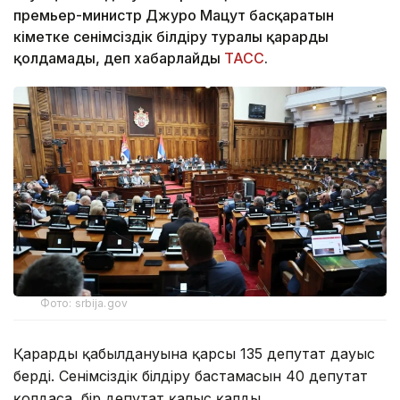
премьер-министр Джуро Мацут басқаратын
үкіметке сенімсіздік білдіру туралы қарарды
қолдамады, деп хабарлайды
ТАСС
.
Фото: srbija.gov
Қарардың қабылдануына қарсы 135 депутат дауыс
берді. Сенімсіздік білдіру бастамасын 40 депутат
қолдаса, бір депутат қалыс қалды.