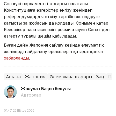
Сол күні парламенттің жоғарғы палатасы
Конституцияға өзгерістер енгізу жөніндегі
референдумдарды өткізу тәртібін жетілдіруге
қатысты заң жобасын да қолдады. Сонымен қатар
Кеңесшілер палатасы өзінің ресми атауын Сенат деп
өзгерту туралы шешім қабылдады.
Бұған дейін Жапония сайлау кезінде әлеуметтік
желілерді пайдалану ережелерін қатаңдатқанын
хабарланды
.
Астана
Жапония
Әлем жаңалықтары
Заң
Па
Жасұлан Бақытбекұлы
Авторлар
01:47, 25 Шілде 2026