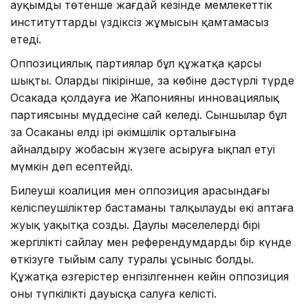
ауқымды төтенше жағдай кезінде мемлекеттік
институттардың үздіксіз жұмысын қамтамасыз
етеді.
Оппозициялық партиялар бұл құжатқа қарсы
шықты. Олардың пікірінше, заң көбіне дәстүрлі түрде
Осакада қолдауға ие Жапонияның инновациялық
партиясының мүддесіне сай келеді. Сыншылар бұл
заң Осаканы елдің ірі әкімшілік орталығына
айналдыру жобасын жүзеге асыруға ықпал етуі
мүмкін деп есептейді.
Билеуші коалиция мен оппозиция арасындағы
келіспеушіліктер бастаманы талқылауды екі аптаға
жуық уақытқа созды. Даулы мәселелердің бірі
жергілікті сайлау мен референдумдарды бір күнде
өткізуге тыйым салу туралы ұсыныс болды.
Құжатқа өзгерістер енгізілгеннен кейін оппозиция
оны түпкілікті дауысқа салуға келісті.