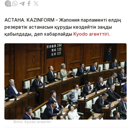
АСТАНА. KAZINFORM – Жапония парламенті елдің
резервтік астанасын құруды көздейтін заңды
қабылдады, деп хабарлайды
Kyodo агенттігі
.
Фото: Kyodo агенттігі