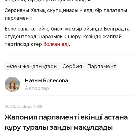
Сербияның Халық скупщинасы – елдің бір палаталы
парламенті.
Еске сала кетейік, биыл мамыр айында Белградта
студенттердің наразылық шеруі кезінде жаппай
тәртіпсіздіктер
болған еді
.
Әлем жаңалықтары
Сербия
Парламент
Назым Бөлесова
Авторлар
06:33, 25 Шілде 2026
Жапония парламенті екінші астана
құру туралы заңды мақұлдады