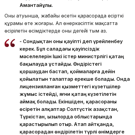
Амантайұлы.
Оның атуынша, жабайы өсетін қарасорада есірткі
құрамы өте жоғары. Ал өнеркәсіптік мақсатта
өсірілетін өсімдіктерде оның деңгейі тым аз.
- Сондықтан оны қауіпті деп үрейленбеу
керек. Бұл саладағы қауіпсіздік
мәселелерін Ішкі істер министрлігі қатаң
бақылауда ұстайды. Өндірістегі
қоршаудан бастап, қоймаларға дейін
қойылатын талаптар ерекше болады. Онда
лицензияланған қызметтегі күзетшілер
жұмыс істейді, яғни қатаң күзетілетін
аймақ болады. Екіншіден, қарасораны
өсіретін алқаптар Солтүстік Қазақстан,
Түркістан, Қызылорда облыстарында
қарастырылып отыр. Атап айтқанда,
қарасорадан өндірілетін түрлі өнімдерге