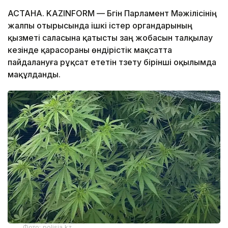
АСТАНА. KAZINFORM — Бүгін Парламент Мәжілісінің
жалпы отырысында ішкі істер органдарының
қызметі саласына қатысты заң жобасын талқылау
кезінде қарасораны өндірістік мақсатта
пайдалануға рұқсат ететін түзету бірінші оқылымда
мақұлданды.
Фото: polisia.kz