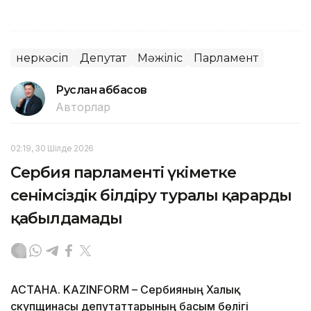
Өнеркәсіп
Депутат
Мәжіліс
Парламент
Руслан Ғаббасов
Авторлар
02:19, 30 Шілде 2026
Сербия парламенті үкіметке
сенімсіздік білдіру туралы қарарды
қабылдамады
АСТАНА. KAZINFORM – Сербияның Халық
скупщинасы депутаттарының басым бөлігі