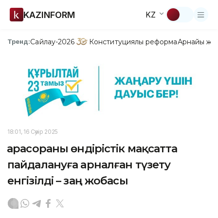
KAZINFORM
KZ
Сайлау-2026
Конституциялық реформа
Арнайы жо
Тренд:
18:01, 16 Сәуір 2025
Қарасораны өндірістік мақсатта
пайдалануға арналған түзету
енгізілді – заң жобасы