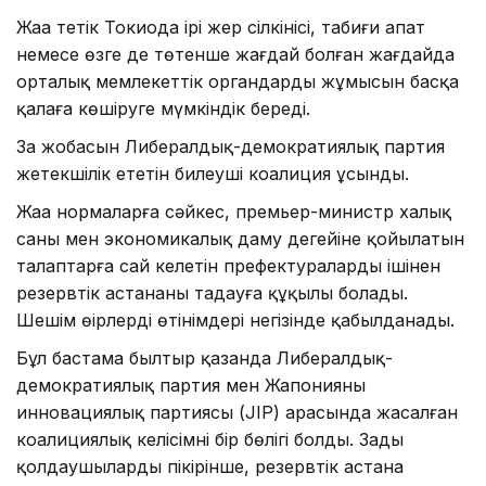
Жаңа тетік Токиода ірі жер сілкінісі, табиғи апат
немесе өзге де төтенше жағдай болған жағдайда
орталық мемлекеттік органдардың жұмысын басқа
қалаға көшіруге мүмкіндік береді.
Заң жобасын Либералдық-демократиялық партия
жетекшілік ететін билеуші коалиция ұсынды.
Жаңа нормаларға сәйкес, премьер-министр халық
саны мен экономикалық даму деңгейіне қойылатын
талаптарға сай келетін префектуралардың ішінен
резервтік астананы таңдауға құқылы болады.
Шешім өңірлердің өтінімдері негізінде қабылданады.
Бұл бастама былтыр қазанда Либералдық-
демократиялық партия мен Жапонияның
инновациялық партиясы (JIP) арасында жасалған
коалициялық келісімнің бір бөлігі болды. Заңды
қолдаушылардың пікірінше, резервтік астана