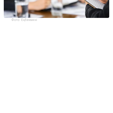
Фото: Еңбекмині
Ведомствоның мәліметінше, әлеуметтік
қызметкерлер қарттарға, мүгедектігі бар адамдарға,
балалы отбасыларға және қолдауды қажет ететін
өзге де азаматтарға күн сайын қолдау көрсетеді.
Осыған байланысты министрлік оларды даярлау
мен кәсіби біліктілігін арттыру жұмыстарын жүйелі
түрде жүргізіп келеді.
«Соның арқасында мамандар жаңа білім
мен тәжірибе жинақтап, азаматтарға
сапалы әрі уақытылы әлеуметтік қолдау
ұсынады», – деп мәлімдеді министрлік.
Қазіргі таңда еліміздің әлеуметтік қорғау жүйесінде