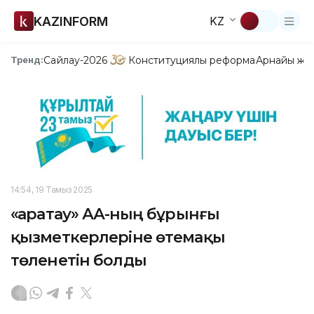
KAZINFORM
KZ
Сайлау-2026
Конституциялық реформа
Арнайы жо
Тренд:
14:54, 19 Тамыз 2025
«Қаратау» ААҚ-ның бұрынғы
қызметкерлеріне өтемақы
төленетін болды