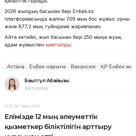
қалыптастырады.
2026 жылдың басынан бері Enbek.kz
платформасында жалпы 709 мың бос жұмыс орны
және 877,2 мың түйіндеме жарияланған.
Айта кетейік, жыл басынан бері 250 мыңға жуық
адам жұмыспен
қамтылды.
Астана
Еңбек нарығы
Вакансия
ҚР Еңбек жән
Бақытгүл Абайқызы
Авторлар
11:25, 06 Тамыз 2026
Елімізде 12 мың әлеуметтік
қызметкер біліктілігін арттыру