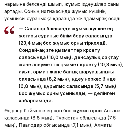
нарығына белсенді шығып, жұмыс іздеушілер саны
артады. Соның нәтижесінде жұмыс күшінің
ұсынысы сұранысқа қарағанда жылдамырақ өседі.
— Салалар бөлінісінде жұмыс күшіне ең
жоғары сұраныс білім беру саласында
(23,4 мың бос жұмыс орны тіркелді).
Сондай-ақ өзге қызметтер көрсету
саласында (16,0 мың), денсаулық сақтау
және әлеуметтік қызмет көрсету (10,3 мың),
ауыл, орман және балық шаруашылығы
саласында (8,2 мың), өңдеу өнеркәсібінде
(6,8 мың), құрылыс саласында (5,7 мың)
бос жұмыс орны ұсынылды, — делінген
хабарламада.
Өңірлер бойынша ең көп бос жұмыс орны Астана
қаласында (8,8 мың), Түркістан облысында (7,6
мың), Павлодар облысында (7,1 мың), Алматы