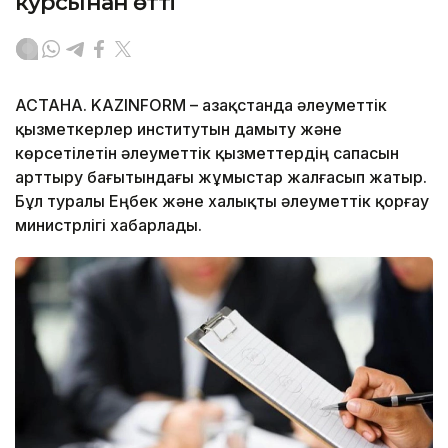
курсынан өтті
АСТАНА. KAZINFORM – Қазақстанда әлеуметтік
қызметкерлер институтын дамыту және
көрсетілетін әлеуметтік қызметтердің сапасын
арттыру бағытындағы жұмыстар жалғасып жатыр.
Бұл туралы Еңбек және халықты әлеуметтік қорғау
министрлігі хабарлады.