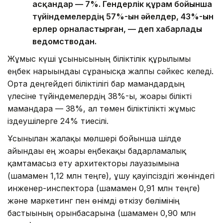
асқандар — 7%. Гендерлік құрам бойынша
түйіндемелердің 57%-ын әйелдер, 43%-ын
ерлер орналастырған, — деп хабарлады
ведомстводан.
Жұмыс күші ұсынысының біліктілік құрылымы
еңбек нарығындағы сұранысқа жалпы сәйкес келеді.
Орта деңгейдегі біліктілігі бар мамандардың
үлесіне түйіндемелердің 38%-ы, жоғары білікті
мамандарға — 38%, ал төмен біліктілікті жұмыс
іздеушілерге 24% тиесілі.
Ұсынылған жалақы мөлшері бойынша шілде
айындағы ең жоғары еңбекақы бағдарламалық
қамтамасыз ету архитекторы лауазымына
(шамамен 1,12 млн теңге), ұшу қауіпсіздігі жөніндегі
инженер-инспекторға (шамамен 0,91 млн теңге)
және маркетинг пен өнімді өткізу бөлімінің
бастығының орынбасарына (шамамен 0,90 млн