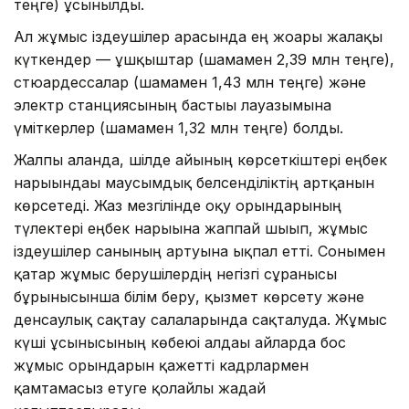
теңге) ұсынылды.
Ал жұмыс іздеушілер арасында ең жоғары жалақы
күткендер — ұшқыштар (шамамен 2,39 млн теңге),
стюардессалар (шамамен 1,43 млн теңге) және
электр станциясының бастығы лауазымына
үміткерлер (шамамен 1,32 млн теңге) болды.
Жалпы алғанда, шілде айының көрсеткіштері еңбек
нарығындағы маусымдық белсенділіктің артқанын
көрсетеді. Жаз мезгілінде оқу орындарының
түлектері еңбек нарығына жаппай шығып, жұмыс
іздеушілер санының артуына ықпал етті. Сонымен
қатар жұмыс берушілердің негізгі сұранысы
бұрынғысынша білім беру, қызмет көрсету және
денсаулық сақтау салаларында сақталуда. Жұмыс
күші ұсынысының көбеюі алдағы айларда бос
жұмыс орындарын қажетті кадрлармен
қамтамасыз етуге қолайлы жағдай