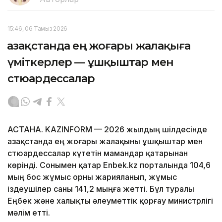
15:46, 06 Тамыз 2026
Қазақстанда ең жоғары жалақыға
үміткерлер — ұшқыштар мен
стюардессалар
АСТАНА. KAZINFORM — 2026 жылдың шілдесінде
Қазақстанда ең жоғары жалақыны ұшқыштар мен
стюардессалар күтетін мамандар қатарынан
көрінді. Сонымен қатар Enbek.kz порталында 104,6
мың бос жұмыс орны жарияланып, жұмыс
іздеушілер саны 141,2 мыңға жетті. Бұл туралы
Еңбек және халықты әлеуметтік қорғау министрлігі
мәлім етті.