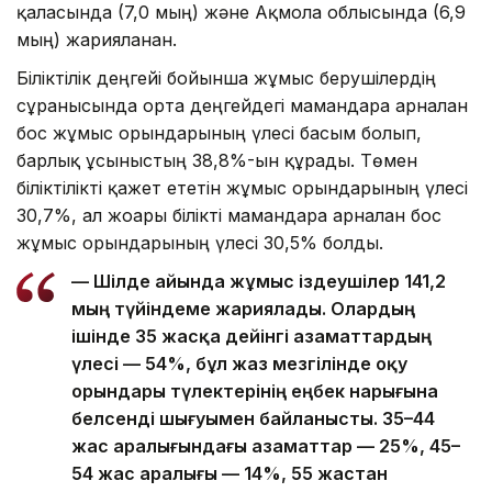
қаласында (7,0 мың) және Ақмола облысында (6,9
мың) жарияланған.
Біліктілік деңгейі бойынша жұмыс берушілердің
сұранысында орта деңгейдегі мамандарға арналған
бос жұмыс орындарының үлесі басым болып,
барлық ұсыныстың 38,8%-ын құрады. Төмен
біліктілікті қажет ететін жұмыс орындарының үлесі
30,7%, ал жоғары білікті мамандарға арналған бос
жұмыс орындарының үлесі 30,5% болды.
— Шілде айында жұмыс іздеушілер 141,2
мың түйіндеме жариялады. Олардың
ішінде 35 жасқа дейінгі азаматтардың
үлесі — 54%, бұл жаз мезгілінде оқу
орындары түлектерінің еңбек нарығына
белсенді шығуымен байланысты. 35–44
жас аралығындағы азаматтар — 25%, 45–
54 жас аралығы — 14%, 55 жастан