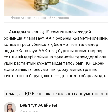
Фото: Александр Павский / Kazinform
— Ағымдағы жылдың 19 тамызындағы жағдай
бойынша «Қаратау» ААҚ бұрынғы қызметкерлерінің
көпшілігі республикалық бюджеттен төлемдер
алды. «Қаратау» ААҚ-ның бұрынғы қызметкерлері
сот шешімдері бойынша төленетін төлемдерді алу
үшін растайтын құжаттарды тапсырып, ҚР Еңбек
және халықты әлеуметтік қорғау министрлігіне
тиісті өтініш беруі қажет, — делінген хабарламада.
Өтемақы
ҚР Еңбек және халықты әлеуметтік қорға
Бақытгүл Абайқызы
Авторлар