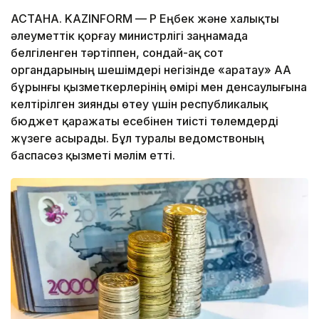
АСТАНА. KAZINFORM — ҚР Еңбек және халықты
әлеуметтiк қорғау министрлiгi заңнамада
белгiленген тәртiппен, сондай-ақ сот
органдарының шешiмдерi негiзiнде «Қаратау» ААҚ
бұрынғы қызметкерлерiнiң өмiрi мен денсаулығына
келтiрiлген зиянды өтеу үшiн республикалық
бюджет қаражаты есебiнен тиiстi төлемдердi
жүзеге асырады. Бұл туралы ведомствоның
баспасөз қызметі мәлім етті.