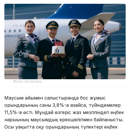
Фото: Air Astana
Маусым айымен салыстырғанда бос жұмыс
орындарының саны 3,8%-ға азайса, түйіндемелер
11,5%-ға өсті. Мұндай өзгеріс жаз мезгіліндегі еңбек
нарығының маусымдық ерекшелігімен байланысты.
Осы уақытта оқу орындарының түлектері еңбек