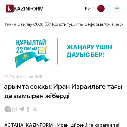
KAZINFORM
KZ
Сайлау-2026
Конституциялық реформа
Арнайы жо
Тренд:
08:30, 16 Маусым 2025
Қарымта соққы: Иран Израильге тағы
да зымыран жіберді
АСТАНА. KAZINFORM – Иран дүйсенбіге қараған түні