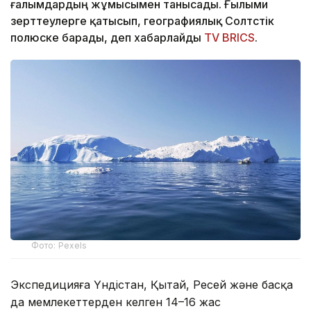
ғалымдардың жұмысымен танысады. Ғылыми
зерттеулерге қатысып, географиялық Солтүстік
полюске барады, деп хабарлайды
TV BRICS
.
Фото: Pexels
Экспедицияға Үндістан, Қытай, Ресей және басқа
да мемлекеттерден келген 14–16 жас