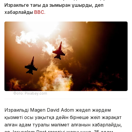
Израильге тағы да зымыран ұшырды, деп
хабарлайды
ВВС.
Фото: Pixabay.com
Израильдің Magen David Adom жедел жәрдем
қызметі осы уақытқа дейін бірнеше жеңіл жарақат
алған адам туралы мәлімет алғанын хабарлайды,
ал Jerusalem Post газетінің жазуынша, 35 адам