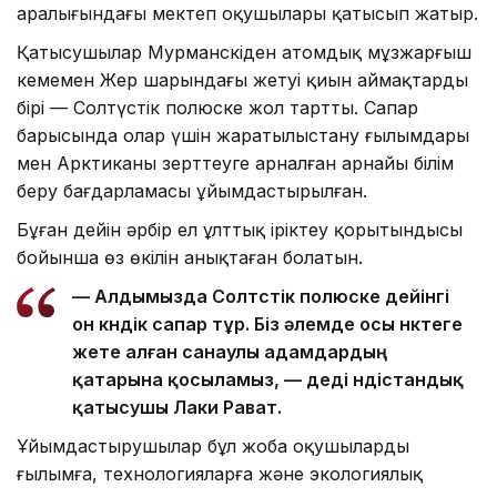
аралығындағы мектеп оқушылары қатысып жатыр.
Қатысушылар Мурманскіден атомдық мұзжарғыш
кемемен Жер шарындағы жетуі қиын аймақтардың
бірі — Солтүстік полюске жол тартты. Сапар
барысында олар үшін жаратылыстану ғылымдары
мен Арктиканы зерттеуге арналған арнайы білім
беру бағдарламасы ұйымдастырылған.
Бұған дейін әрбір ел ұлттық іріктеу қорытындысы
бойынша өз өкілін анықтаған болатын.
— Алдымызда Солтүстік полюске дейінгі
он күндік сапар тұр. Біз әлемде осы нүктеге
жете алған санаулы адамдардың
қатарына қосыламыз, — деді үндістандық
қатысушы Лаки Рават.
Ұйымдастырушылар бұл жоба оқушылардың
ғылымға, технологияларға және экологиялық