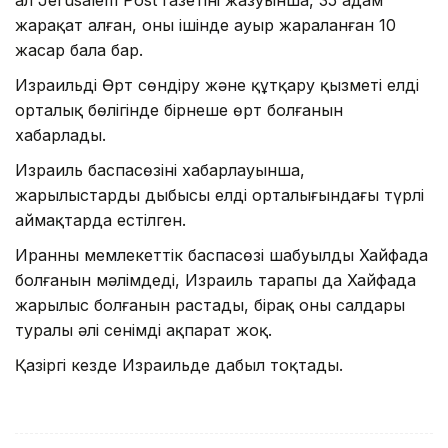
жарақат алған, оның ішінде ауыр жараланған 10
жасар бала бар.
Израильдің Өрт сөндіру және құтқару қызметі елдің
орталық бөлігінде бірнеше өрт болғанын
хабарлады.
Израиль баспасөзінің хабарлауынша,
жарылыстардың дыбысы елдің орталығындағы түрлі
аймақтарда естілген.
Иранның мемлекеттік баспасөзі шабуылдың Хайфада
болғанын мәлімдеді, Израиль тарапы да Хайфада
жарылыс болғанын растады, бірақ оның салдары
туралы әлі сенімді ақпарат жоқ.
Қазіргі кезде Израильде дабыл тоқтады.