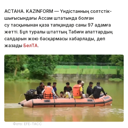
АСТАНА. KAZINFORM — Үндістанның солтүстік-
шығысындағы Ассам штатында болған
су тасқынынан қаза тапқандар саны 97 адамға
жетті. Бұл туралы штаттың Табиғи апаттардың
салдарын жою басқармасы хабарлады, деп
жазады
БелТА
.
Фото: EFE-ТАСС