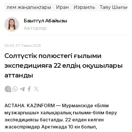
Әлем жаңалықтары
Иран
Израиль
Таяу Шығыст
Бақытгүл Абайқызы
Авторлар
05:40, 07 Тамыз 2026
Солтүстік полюстегі ғылыми
экспедицияға 22 елдің оқушылары
аттанды
АСТАНА. KAZINFORM — Мурманскіде «Білім
мұзжарғышы» халықаралық ғылыми-білім беру
экспедициясы басталды. 22 елден келген
жасөспірімдер Арктикада 10 күн болып,