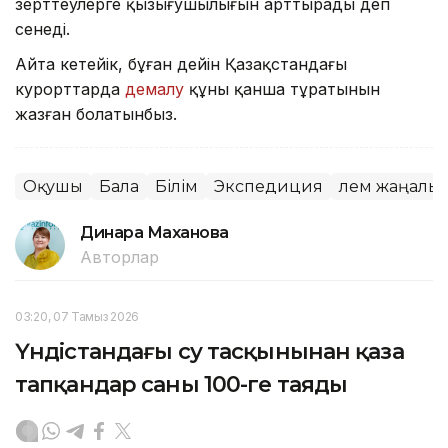
зерттеулерге қызығушылығын арттырады деп
сенеді.
Айта кетейік, бұған дейін Қазақстандағы
курорттарда
демалу
құны қанша тұратынын
жазған болатынбыз.
Оқушы
Бала
Білім
Экспедиция
Әлем жаңалы
Динара Маханова
Авторлар
03:20, 07 Тамыз 2026
Үндістандағы су тасқынынан қаза
тапқандар саны 100-ге таяды