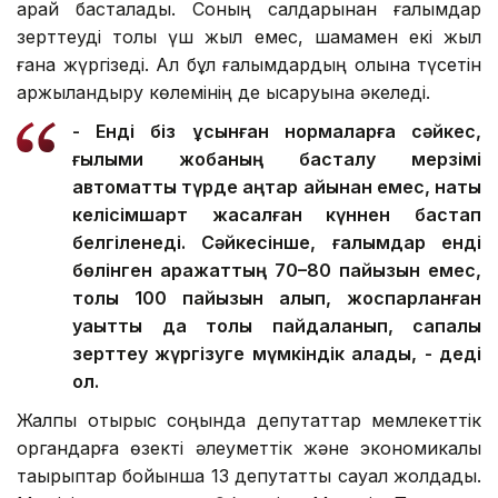
қарай басталады. Соның салдарынан ғалымдар
зерттеуді толық үш жыл емес, шамамен екі жыл
ғана жүргізеді. Ал бұл ғалымдардың қолына түсетін
қаржыландыру көлемінің де қысқаруына әкеледі.
- Енді біз ұсынған нормаларға сәйкес,
ғылыми жобаның басталу мерзімі
автоматты түрде қаңтар айынан емес, нақты
келісімшарт жасалған күннен бастап
белгіленеді. Сәйкесінше, ғалымдар енді
бөлінген қаражаттың 70–80 пайызын емес,
толық 100 пайызын алып, жоспарланған
уақытты да толық пайдаланып, сапалы
зерттеу жүргізуге мүмкіндік алады, - деді
ол.
Жалпы отырыс соңында депутаттар мемлекеттік
органдарға өзекті әлеуметтік және экономикалық
тақырыптар бойынша 13 депутаттық сауал жолдады.