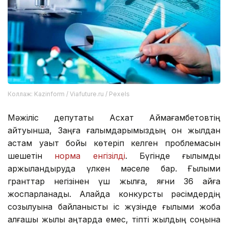
Коллаж: Kazinform / Viafuture.ru / Pexels
Мәжіліс депутаты Асхат Аймағамбетовтің
айтуынша, Заңға ғалымдарымыздың он жылдан
астам уақыт бойы көтеріп келген проблемасын
шешетін
норма енгізілді
. Бүгінде ғылымды
қаржыландыруда үлкен мәселе бар. Ғылыми
гранттар негізінен үш жылға, яғни 36 айға
жоспарланады. Алайда конкурстық рәсімдердің
созылуына байланысты іс жүзінде ғылыми жоба
алғашқы жылы қаңтарда емес, тіпті жылдың соңына