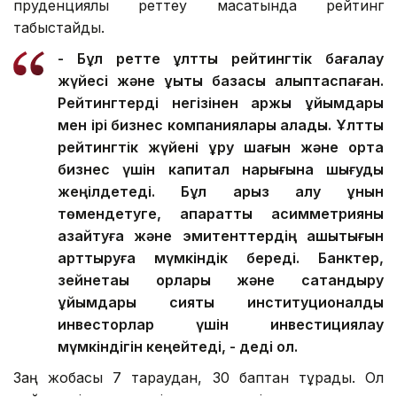
пруденциялық реттеу мақсатында рейтинг
табыстайды.
- Бұл ретте ұлттық рейтингтік бағалау
жүйесі және құқықтық базасы қалыптаспаған.
Рейтингтерді негізінен қаржы ұйымдары
мен ірі бизнес компаниялары алады. Ұлттық
рейтингтік жүйені құру шағын және орта
бизнес үшін капитал нарығына шығуды
жеңілдетеді. Бұл қарыз алу құнын
төмендетуге, ақпараттық асимметрияны
азайтуға және эмитенттердің ашықтығын
арттыруға мүмкіндік береді. Банктер,
зейнетақы қорлары және сақтандыру
ұйымдары сияқты институционалдық
инвесторлар үшін инвестициялау
мүмкіндігін кеңейтеді, - деді ол.
Заң жобасы 7 тараудан, 30 баптан тұрады. Ол