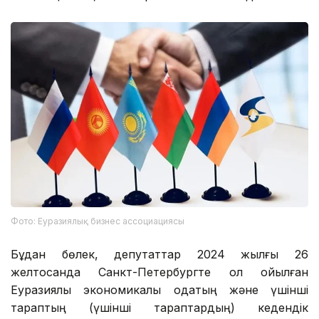
Фото: Еуразиялық бизнес ассоциациясы
Бұдан бөлек, депутаттар 2024 жылғы 26
желтоқсанда Санкт-Петербургте қол қойылған
Еуразиялық экономикалық одақтың және үшінші
тараптың (үшінші тараптардың) кедендік