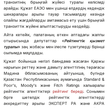
транзитінің бірыңғай жүйесі туралы келісімді
қарайды. Құжат ЕАЭО мен үшінші елдердің кедендік
шекаралары арқылы тауар тасымалдау кезінде
қолайлы жағдайларды қамтамасыз ету үшін бірыңғай
транзиттік жүйені қалыптастыруды көздейді.
Айта кетейік, палатаның өткен аптадағы жалпы
отырысында депутаттар «
Рейтингтік қызмет
туралы
» заң жобасы мен ілеспе түзетулерді бірінші
оқылымда мақұлдады.
Құжат бойынша негізгі баяндама жасаған Қаржы
нарығын реттеу және дамыту агенттігінің төрағасы
Мәдина Әбілқасымованың айтуынша, бүгінде
Қазақстан Республикасының аумағында Standard &
Poor's, Moody's және Fitch Ratings халықаралық
рейтингтік агенттіктері
рейтинг береді
. Сонымен
бірге шетелдік рейтингтік агенттіктерді
аккредиттеу арқылы ЭКСПЕРТ РА және АКРА