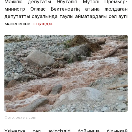
Мәжіліс депутаты Әбутәліп Мутәлі Премьер-
министр Олжас Бектеновтің атына жолдаған
депутаттық сауалында таулы аймақтардағы сел қаупі
мәселесіне
тоқталды
.
Фото: pexels.com
Үкіметке сел қауіпсіздігі бойынша бірыңғай