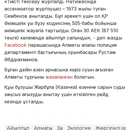
«Тиісті тексеру жүргізілді. Нәтижесінде
ассенизатор жүргізушісі – 1973 жылы туған
Сембеков анықталды. Бұл әрекеті үшін ол ҚР
Әкімшілік құқық бұзу кодексінің 505-бабы бойынша
әкімшілік жауапқа тартылды. Оған 30 АЕК (87 510
теңге) көлемінде айыппұл салынды», - деп жазды
Facebook
парақшасында Алматы қалалық полиция
департаменті бастығының орынбасары Рустам
Әбдірахманов.
Бұған дейін өзен арнасына кәріз суын ағызған
Алматы тұрғыны
жазаланған
болатын.
Құқық бұзушы Жарбұлақ (Казачка) өзеніне сарқын суды
заңсыз ағызуды анықтау үшін өткізілген рейд
кезінде ұсталды.
Айыппұл
Алматы
Заң
Экология
Жергілікті ор