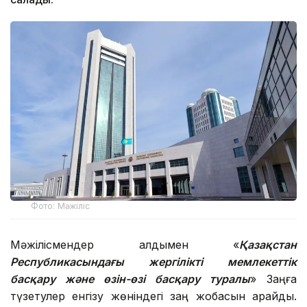
Фото: Мәжіліс
Мәжілісмендер алдымен «
Қазақстан
Республикасындағы жергілікті мемлекеттік
басқару және өзін-өзі басқару туралы
» Заңға
түзетулер енгізу жөніндегі заң жобасын қарайды.