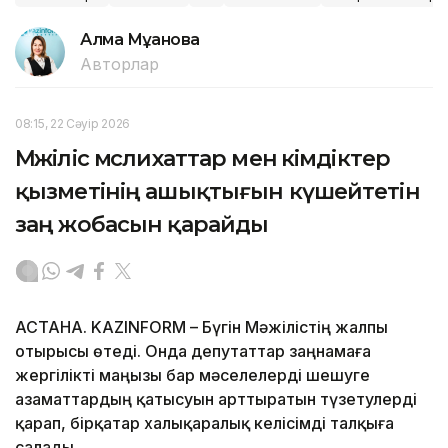
Алма Мұқанова
Авторлар
08:15, 22 Сәуір 2026
Мәжіліс мәслихаттар мен әкімдіктер
қызметінің ашықтығын күшейтетін
заң жобасын қарайды
АСТАНА. KAZINFORM – Бүгін Мәжілістің жалпы
отырысы өтеді. Онда депутаттар заңнамаға
жергілікті маңызы бар мәселелерді шешуге
азаматтардың қатысуын арттыратын түзетулерді
қарап, бірқатар халықаралық келісімді талқыға
салады.