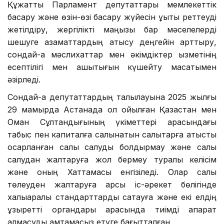
Құжатты Парламент депутаттары мемлекеттік
басқару және өзін-өзі басқару жүйесін құқықтық реттеуді
жетілдіру, жергілікті маңызы бар мәселелерді
шешуге азаматтардың қатысу деңгейін арттыру,
сондай-ақ мәслихаттар мен әкімдіктер қызметінің
есептілігі мен ашықтығын күшейту мақсатымен
әзірледі.
Сондай-ақ депутаттардың талқылауына 2025 жылғы
29 мамырда Астанада қол қойылған Қазақстан мен
Оман Сұлтандығының үкіметтері арасындағы
табыс пен капиталға салынатын салықтарға қатысты
қосарланған салық салуды болдырмау және салық
салудан жалтаруға жол бермеу туралы келісім
және оның Хаттамасы енгізіледі. Олар салық
төлеуден жалтаруға қарсы іс-әрекет бөлігінде
халықаралық стандарттарды сақтауға және екі елдің
құзыретті органдары арасында тиімді ақпарат
алмасуды қамтамасыз етуге бағытталған.