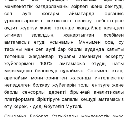
мемлекеттік бағдарламаны әзірлеп және бекітуді,
сел қаупі жоғары аймақтарда қорғаныс
құрылыстарының жеткіліксіз салыну себептеріне
аудит жүргізу және төтенше жағдайлар кезіндегі
ықтимал залалдың жаңартылған есебімен
қамтамасыз етуді ұсынамын. Мұнымен қоса, су
тасқыны мен сел қаупі бар барлық ауданда халықты
төтенше жағдайлар туралы заманауи ескерту
жүйелерімен 100% қамтамасыз етудің нақты
мерзімдерін белгілеуді сұраймын. Сонымен қатар,
қарапайым мониторингтен жасанды интеллектіге
негізделген болжау жүйелерін толық енгізуге және
барлық сенсорлық деректі бірыңғай аналитикалық
платформаға біріктіруге сапалы көшуді қамтамасыз
ету керек, - деді Әбутәліп Мутәлі.
Сондай-ақ Ерболат Сатыбалды мемлекеттік емес
наградалар мен атақтар беруді реттеу мәселесіне