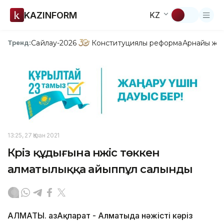
KAZINFORM
KZ
Сайлау-2026
Конституциялық реформа
Арнайы жо
Тренд:
13:25, 27 Қазан 2021
Кәріз құдығына нәжіс төккен
алматылыққа айыппұл салынды
АЛМАТЫ. ҚазАқпарат - Алматыда нәжісті кәріз