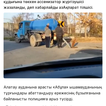
құдығына төккен ассенизатор жүргізушісі
жазаланды, деп хабарлайды ҚазАқпарат тілшісі.
Алатау ауданына қарасты «Ақбұлақ» ықшамауданының
тұрғындары абаттандыру ережесінің бұзылғанына
байланысты полицияға арыз түсірді.