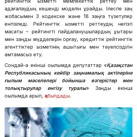
рейтингтік қызметті мемлекеттік реттеу мен
қадағалаудың кешенді моделін құрайды. Ілеспе заң
жобасымен 3 кодекске және 18 заңға түзетулер
енгізіледі. Рейтингтік қызметті реттеудің негізгі
мақсаты – рейтингті пайдаланушылардың құқықтары
мен заңды мүдделерін қорғау, кредиттік рейтингтік
агенттіктер қызметінің ашықтығы мен тәуелсіздігін
қамтамасыз ету.
Сондай-ақ екінші оқылымда депутаттар «
Қазақстан
Республикасының кейбір заңнамалық актілеріне
ғылым мәселелері бойынша өзгерістер мен
толықтырулар енгізу туралы
» Заңды екінші
оқылымда қарып,
қабылдады
.