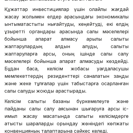
Құжаттар инвестициялар үшін қолайлы жағдай
жасау жолымен елдер арасындағы экономикалық
ынтымақтастықты нығайтуды, кеңейтуді, екі елдің
құзыретті органдары арасында салық мәселелері
бойынша ақпарат алмасу арқылы салықтық
жалтарулардың алдын алуды, салықтық
жалтаруларға қарсы, оның ішінде салық салу
мәселелері бойынша ақпарат алмасуды көздейді.
Бұдан басқа, келісім жобасы уағдаласушы
мемлекеттердің резиденттері саналатын заңды
және жеке тұлғалар үшін табыстарға қосарланған
салық салуды жоюды қарастырады.
Келісім салықтық базаны бүркемелеуге және
пайданы салық салу аясынан шығаруға қарсы іс-
қимыл жасау мақсатында салықтық келісімдерге
қатысты шараларды орындау жөніндегі көпжақты
конвенцияның талаптарына сәйкес келеді.