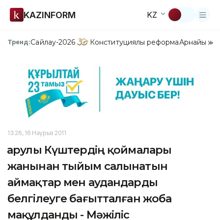
KAZINFORM
KZ
Сайлау-2026
Конституциялық реформа
Арнайы жо
Тренд:
13:26, 16 Наурыз 2011
Қарулы Күштердің қоймалары
жанынан тыйым салынатын
аймақтар мен аудандарды
белгілеуге бағытталған жоба
мақұлданды - Мәжіліс