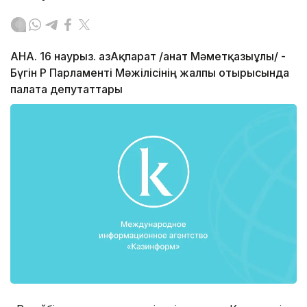
АНА. 16 наурыз. ҚазАқпарат /Қанат Мәметқазыұлы/ -
Бүгін ҚР Парламенті Мәжілісінің жалпы отырысында
палата депутаттары