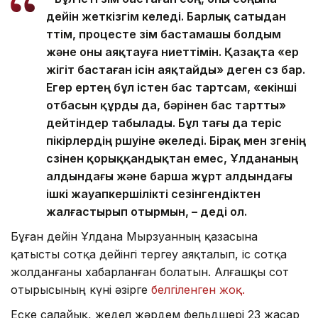
дейін жеткізгім келеді. Барлық сатыдан
өттім, процесте өзім бастамашы болдым
және оны аяқтауға ниеттімін. Қазақта «ер
жігіт бастаған ісін аяқтайды» деген сөз бар.
Егер ертең бұл істен бас тартсам, «екінші
отбасын құрды да, бәрінен бас тартты»
дейтіндер табылады. Бұл тағы да теріс
пікірлердің өршуіне әкеледі. Бірақ мен өзгенің
сөзінен қорыққандықтан емес, Ұлдананың
алдындағы және барша жұрт алдындағы
ішкі жауапкершілікті сезінгендіктен
жалғастырып отырмын, – деді ол.
Бұған дейін Ұлдана Мырзуанның қазасына
қатысты сотқа дейінгі тергеу аяқталып, іс сотқа
жолданғаны хабарланған болатын. Алғашқы сот
отырысының күні әзірге
белгіленген жоқ.
Еске салайық, жедел жәрдем фельдшері 23 жасар