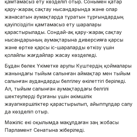
қамтамасыз ету көзделіп отыр. Сонымен қатар
қару-жарақ сақтау нысандарында және олар
жанасатын аумақтарда тұратын тұрғындардың
қауіпсіздігін қамтамасыз ету шаралары
қарастырылады. Сондай-ақ қару-жарақ сақтау
нысандарының аумақтарына диверсияға қарсы
және өртке қарсы іс-шараларды өткізу үшін
қолайлы жағдайлар жасау көзделеді.
Бұдан бөлек Үкіметке Қарулы Күштердің қоймалары
жанындағы тыйым салынған аймақтар мен тыйым
салынған аудандарды белгілеу өкілеттігі беріледі.
Ал, тыйым салынған аумақтардағы белгілі
шектеулерді бұзғаны үшін әкімшілік
жауапкершіліктер қарастырылып, айыппұлдар салу
да көзделіп отыр.
Мәжіліс екі оқылымда мақұлдаған заң жобасы
Парламент Сенатына жіберіледі.