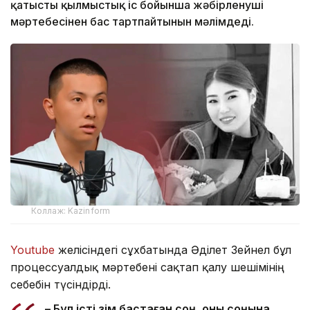
қатысты қылмыстық іс бойынша жәбірленуші
мәртебесінен бас тартпайтынын мәлімдеді.
Коллаж: Kazinform
Youtube
желісіндегі сұхбатында Әділет Зейнел бұл
процессуалдық мәртебені сақтап қалу шешімінің
себебін түсіндірді.
– Бұл істі өзім бастаған соң, оны соңына