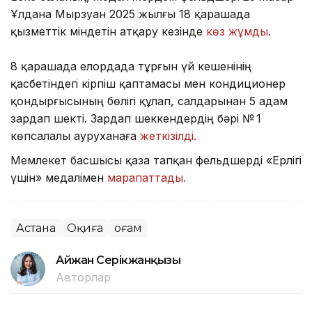
Ұлдана Мырзуан 2025 жылғы 18 қарашада
қызметтік міндетін атқару кезінде
көз жұмды.
8 қарашада елордада тұрғын үй кешенінің
қасбетіндегі кірпіш қаптамасы мен кондиционер
қондырғысының бөлігі құлап, салдарынан 5 адам
зардап шекті. Зардап шеккендердің бәрі № 1
көпсалалы ауруханаға
жеткізілді.
Мемлекет басшысы қаза тапқан фельдшерді «Ерлігі
үшін» медалімен
марапаттады.
Астана
Оқиға
Қоғам
Айжан Серікжанқызы
Авторлар