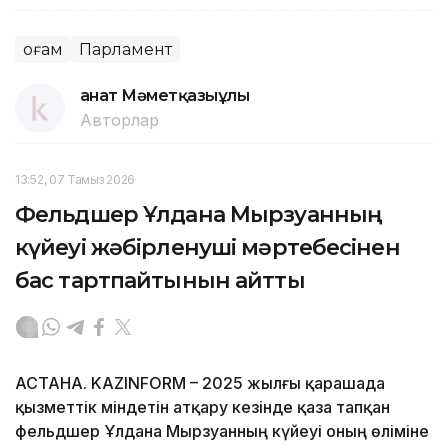
Қоғам
Парламент
Қанат Мәметқазыұлы
Авторлар
13:52, 07 Тамыз 2026
Фельдшер Ұлдана Мырзуанның
күйеуі жәбірленуші мәртебесінен
бас тартпайтынын айтты
АСТАНА. KAZINFORM – 2025 жылғы қарашада
қызметтік міндетін атқару кезінде қаза тапқан
фельдшер Ұлдана Мырзуанның күйеуі оның өліміне