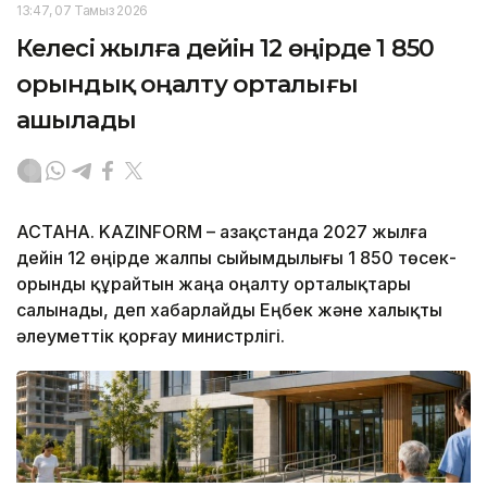
13:47, 07 Тамыз 2026
Келесі жылға дейін 12 өңірде 1 850
орындық оңалту орталығы
ашылады
АСТАНА. KAZINFORM – Қазақстанда 2027 жылға
дейін 12 өңірде жалпы сыйымдылығы 1 850 төсек-
орынды құрайтын жаңа оңалту орталықтары
салынады, деп хабарлайды Еңбек және халықты
әлеуметтік қорғау министрлігі.