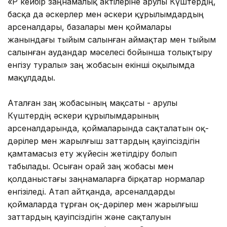
«ҚР кейбір заңнамалық актілеріне Қарулы Күштердің,
басқа да әскерлер мен әскери құрылымдардың
арсеналдары, базалары мен қоймалары
жанындағы тыйым салынған аймақтар мен тыйым
салынған аудандар мәселесі бойынша толықтыру
енгізу туралы» заң жобасын екінші оқылымда
мақұлдады.
Аталған заң жобасының мақсаты - Қарулы
Күштердің әскери құрылымдарының
арсеналдарында, қоймаларында сақталатын оқ-
дәрілер мен жарылғыш заттардың қауіпсіздігін
қамтамасыз ету жүйесін жетілдіру болып
табылады. Осыған орай заң жобасы мен
қолданыстағы заңнамаларға бірқатар нормалар
енгізіледі. Атап айтқанда, арсеналдарды
қоймаларда тұрған оқ-дәрілер мен жарылғыш
заттардың қауіпсіздігін және сақталуын