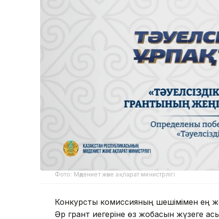
Фото: Мәдениет және ақпарат министрлігі
Конкурстық комиссияның шешімімен ең жоғ
Әр грант иегеріне өз жобасын жүзеге ас