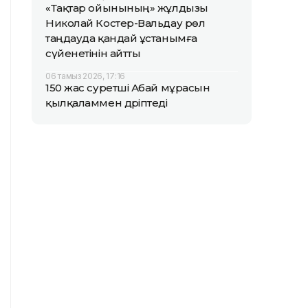
«Тақтар ойынының» жұлдызы
Николай Костер-Вальдау рөл
таңдауда қандай ұстанымға
сүйенетінін айтты
06 тамыз 2026, 17:16
150 жас суретші Абай мұрасын
қылқаламмен дәріптеді