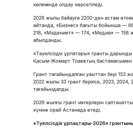
көлемінде қолдау көрсетіледі.
2026 жылы байқауға 2200-ден астам өтінім 
айтқанда, «Бизнес» бағыты бойынша — 66
218, «Мәдениет» — 174, «Медиа» — 158 
қабылданды.
«Тәуелсіздік ұрпақтары» гранты дарынд
Қасым-Жомарт Тоқаевтың бастамасымен 
Грант тағайындалған уақыттан бері 153 жа
2022 жылы 33 грант берілсе, 2023, 2024
тағайындалды.
2026 жылғы грант иегерлерін салтанатты
күніне орай Астанада өтеді.
«Тәуелсіздік ұрпақтары-2026» грантыны