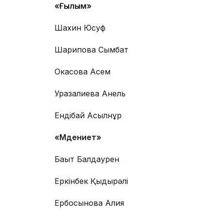
«Ғылым»
Шахин Юсуф
Шарипова Сымбат
Окасова Асем
Уразалиева Анель
Ендібай Асылнұр
«Мәдениет»
Бақыт Балдаурен
Еркінбек Қыдырәлі
Ербосынова Алия