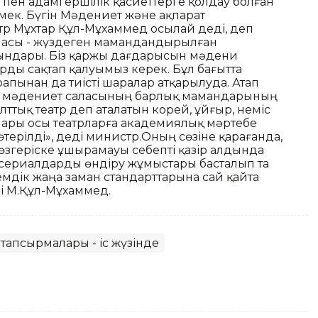
 пен адамгершілік қасиеттерге қолдау болған
мек. Бүгін Мәдениет және ақпарат
стр Мұхтар Құл-Мұхаммед осылай деді, деп
ласы - жүздеген мамандандырылған
ындары. Біз қаржы дағдарысын мәдени
ды сақтап қалуымыз керек. Бұл бағытта
апынан да тиісті шаралар атқарылуда. Атап
ыл мәдениет саласының барлық мамандарының
лттық театр деп аталатын корей, ұйғыр, неміс
ры осы театрларға академиялық мәртебе
өтерілді», деді министр.Оның сөзіне қарағанда,
геріске ұшырамауы себепті қазір алдында
сериалдарды өндіру жұмыстары басталып та
емдік жаңа заман стандарттарына сай қайта
і М.Құл-Мұхаммед.
тапсырмалары - іс жүзінде