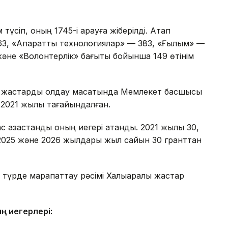
түсіп, оның 1745-і қарауға жіберілді. Атап
3, «Ақпараттық технологиялар» — 383, «Ғылым» —
және «Волонтерлік» бағыты бойынша 149 өтінім
ы жастарды қолдау мақсатында Мемлекет басшысы
2021 жылы тағайындалған.
с қазақстандық оның иегері атанды. 2021 жылы 30,
, 2025 және 2026 жылдары жыл сайын 30 гранттан
 түрде марапаттау рәсімі Халықаралық жастар
ң иегерлері: