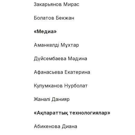
Закарьянов Мирас
Болатов Бекжан
«Медиа»
Аманкелді Мұхтар
Дүйсембаева Мәдина
Афанасьева Екатерина
Кулумканов Нурболат
Жанәлі Данияр
«Ақпараттық технологиялар»
Абикенова Диана