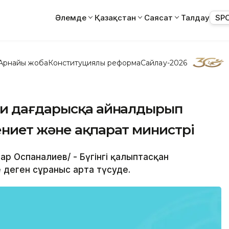
Әлемде
Қазақстан
Саясат
Талдау
SP
Арнайы жоба
Конституциялық реформа
Сайлау-2026
ни дағдарысқа айналдырып
ниет және ақпарат министрі
дар Оспаналиев/ - Бүгінгі қалыптасқан
 деген сұраныс арта түсуде.