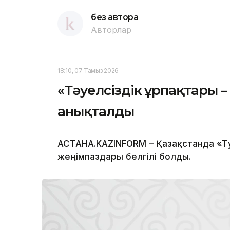
без автора
Авторлар
18:10, 07 Тамыз 2026
«Тәуелсіздік ұрпақтары –
анықталды
АСТАНА.KAZINFORM – Қазақстанда «Тә
жеңімпаздары белгілі болды.