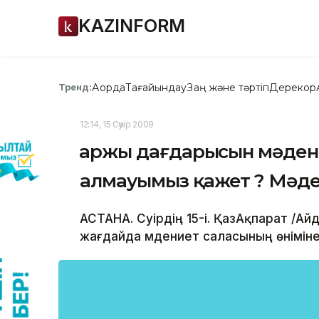
KAZINFORM
Ақорда
Тағайындау
Заң және тәртіп
Дерекқор
Тренд:
12:14, 15 Сәуір 2009
Қаржы дағдарысын мәде
алмауымыз қажет ? Мәде
АСТАНА. Сәуірдің 15-і. ҚазАқпарат /Ай
жағдайда мәдениет саласының өніміне