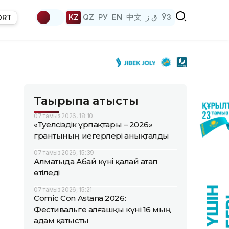
KZ
QZ
РУ
EN
中文
ق ز
ЎЗ
ORT
Тақырыпқа қатысты
07 тамыз 2026, 18:10
«Тәуелсіздік ұрпақтары – 2026»
грантының иегерлері анықталды
07 тамыз 2026, 15:39
Алматыда Абай күні қалай атап
өтіледі
07 тамыз 2026, 15:21
Comic Con Astana 2026:
Фестивальге алғашқы күні 16 мың
адам қатысты