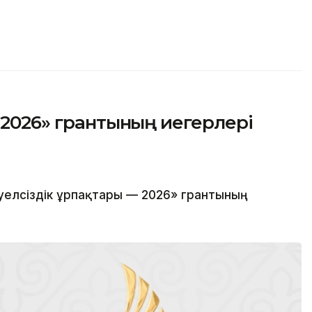
 2026» грантының иегерлері
уелсіздік ұрпақтары — 2026» грантының