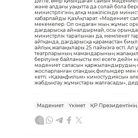
Әдетте, өмір қиындаған сайын мәдениет
және алдағы уақытта да солай бола бер
министрлігінің алқа мәжілісінде мини
хабарлайды ҚазАқпарат. «Мәдениет са
мекемелер. Ол ондаған мың жұмыс ор
дағдарысқа айналдырмай, осы орындар
министрлік тарапынан да, мемлекет тар
айтқанда, дағдарысқа қарамастан би
айлық жалақылары 25 пайызға өсті. Ал ұ
театрларының мамандарының жалақыла
берілуіне байланысты екі есеге дейін к
мәдениет саласын қаржыландырудың өз
жоспарланған отандық фильмдер мен 
кетті. «Қазақфильм» киностудиясын әл
жабдықтау жұмыстары жалғасады», дед
Мәдениет
Үкімет
ҚР Президентінің 