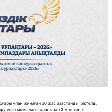
ары ұпай жинаған 30 жас қазақстандық іріктелді.
ыру үшін мемлекет тарапынан 3 млн теңге