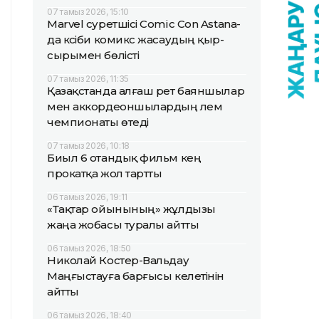
07 тамыз 2026, 15:10
Marvel суретшісі Comic Con Astana-
да кәсіби комикс жасаудың қыр-
сырымен бөлісті
07 тамыз 2026, 11:35
Қазақстанда алғаш рет баяншылар
мен аккордеоншылардың әлем
чемпионаты өтеді
07 тамыз 2026, 10:18
Биыл 6 отандық фильм кең
прокатқа жол тартты
06 тамыз 2026, 19:11
«Тақтар ойынының» жұлдызы
жаңа жобасы туралы айтты
06 тамыз 2026, 18:50
Николай Костер-Вальдау
Маңғыстауға барғысы келетінін
айтты
06 тамыз 2026, 18:40