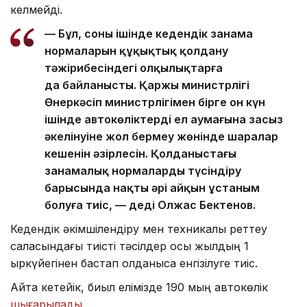
келмейді.
— Бұл, соның ішінде кедендік заңнама
нормаларын құқықтық қолдану
тәжірибесіндегі олқылықтарға
да байланысты. Қаржы министрлігі
Өнеркәсіп министрлігімен бірге он күн
ішінде автокөліктердің ел аумағына заңсыз
әкелінуіне жол бермеу жөнінде шаралар
кешенін әзірлесін. Қолданыстағы
заңнамалық нормаларды түсіндіру
барысында нақты әрі айқын ұстаным
болуға тиіс, — деді Олжас Бектенов.
Кедендік әкімшілендіру мен техникалық реттеу
саласындағы тиісті тәсілдер осы жылдың 1
қыркүйегінен бастап қолданысқа енгізілуге тиіс.
Айта кетейік, биыл елімізде 190 мың автокөлік
шығарылады
.