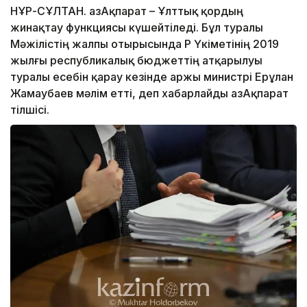
НҰР-СҰЛТАН. ҚазАқпарат – Ұлттық қордың
жинақтау функциясы күшейтіледі. Бұл туралы
Мәжілістің жалпы отырысында ҚР Үкіметінің 2019
жылғы республикалық бюджеттің атқарылуы
туралы есебін қарау кезінде Қаржы министрі Ерұлан
Жамаубаев мәлім етті, деп хабарлайды ҚазАқпарат
тілшісі.