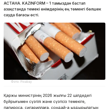
АСТАНА. KAZINFORM – 1 тамыздан бастап
Қазақстанда темекі өнімдерінің ең төменгі бөлшек
сауда бағасы өсті.
Фото: Pixabay
Қаржы министрінің 2026 жылғы 22 шілдедегі
бұйрығымен сүзгілі және сүзгісіз темекіге,
папиросқа, сигариллаға, сондай-ақ қыздырылатын