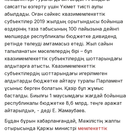
саясатты өзгерту үшін Үкімет тиісті қаулы
қабылдады. Оған сәйкес квазимемлекеттік
субъектілер 2019 жылдың қорытындысы бойынша
өздерінің таза табысының 100 пайызына дейінгі
мөлшерде республикалық бюджетке дивиденд
ретінде төлеуді қамтамасыз етеді. Жыл сайын
талқыланатын мәселелердің бірі – бұл
квазимемлекеттік субъектілердің шоттарындағы
қалдықтарға қатысты. Квазимемлекеттік
субъектілердің шоттарындағы игерілмеген
қалдықтарды бюджетке қайтару туралы Парламент
ұсыныс берген болатын. Қазір бұл жұмыс
басталды. Биылғы 1 маусымдағы жағдай бойынша
республикалық бюджетке 8,6 млрд. теңге қаражат
қайтарылды», - деді Е. Жамаубаев.
Бұдан бұрын хабарланғандай, Мәжілістің жалпы
отырысында Қаржы министрі
мемлекеттік