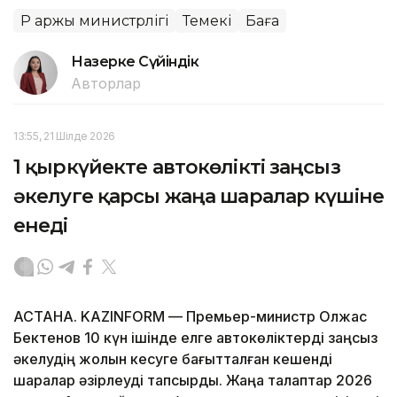
ҚР Қаржы министрлігі
Темекі
Баға
Назерке Сүйіндік
Авторлар
13:55, 21 Шілде 2026
1 қыркүйекте автокөлікті заңсыз
әкелуге қарсы жаңа шаралар күшіне
енеді
АСТАНА. KAZINFORM — Премьер-министр Олжас
Бектенов 10 күн ішінде елге автокөліктерді заңсыз
әкелудің жолын кесуге бағытталған кешенді
шаралар әзірлеуді тапсырды. Жаңа талаптар 2026