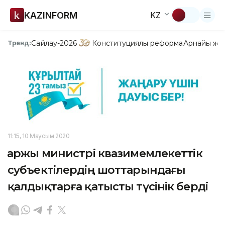
KAZINFORM
KZ
Сайлау-2026
Конституциялық реформа
Арнайы жо
Тренд:
11:15, 10 Маусым 2020
Қаржы министрі квазимемлекеттік
субъектілердің шоттарындағы
қалдықтарға қатысты түсінік берді