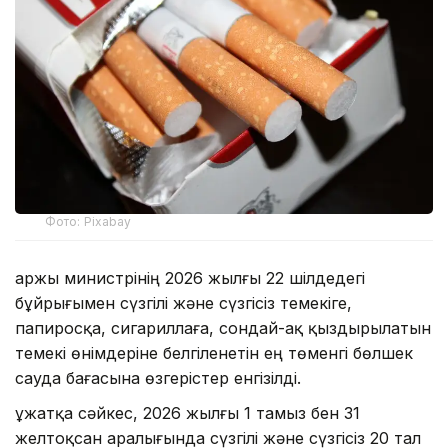
Фото: Pixabay
Қаржы министрінің 2026 жылғы 22 шілдедегі
бұйрығымен сүзгілі және сүзгісіз темекіге,
папиросқа, сигариллаға, сондай-ақ қыздырылатын
темекі өнімдеріне белгіленетін ең төменгі бөлшек
сауда бағасына өзгерістер енгізілді.
Құжатқа сәйкес, 2026 жылғы 1 тамыз бен 31
желтоқсан аралығында сүзгілі және сүзгісіз 20 тал