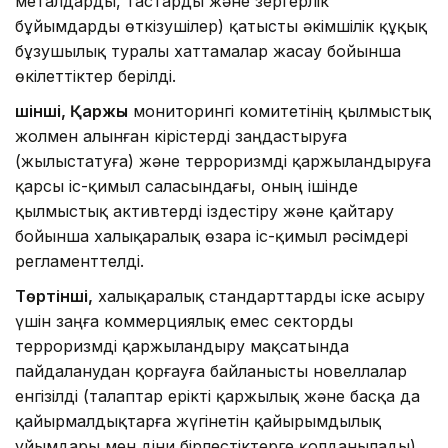
металдарды, тастарды және зергерлік
бұйымдарды өткізушілер) қатысты әкімшілік құқық
бұзушылық туралы хаттамалар жасау бойынша
өкілеттіктер берілді.
Үшінші, Қаржы
мониторингі комитетінің қылмыстық
жолмен алынған кірістерді заңдастыруға
(жылыстатуға) және терроризмді қаржыландыруға
қарсы іс-қимыл саласындағы, оның ішінде
қылмыстық активтерді іздестіру және қайтару
бойынша халықаралық өзара іс-қимыл рәсімдері
регламенттелді.
Төртінші,
халықаралық стандарттарды іске асыру
үшін заңға коммерциялық емес секторды
терроризмді қаржыландыру мақсатында
пайдаланудан қорғауға байланысты новеллалар
енгізілді (талаптар ерікті қаржылық және басқа да
қайырмалдықтарға жүгінетін қайырымдылық
ұйымдары мен діни бірлестіктерге қолданылады).