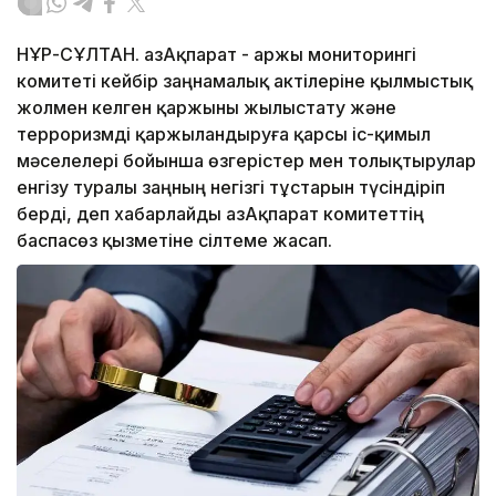
НҰР-СҰЛТАН. ҚазАқпарат - Қаржы мониторингі
комитеті кейбір заңнамалық актілеріне қылмыстық
жолмен келген қаржыны жылыстату және
терроризмді қаржыландыруға қарсы іс-қимыл
мәселелері бойынша өзгерістер мен толықтырулар
енгізу туралы заңның негізгі тұстарын түсіндіріп
берді, деп хабарлайды ҚазАқпарат комитеттің
баспасөз қызметіне сілтеме жасап.