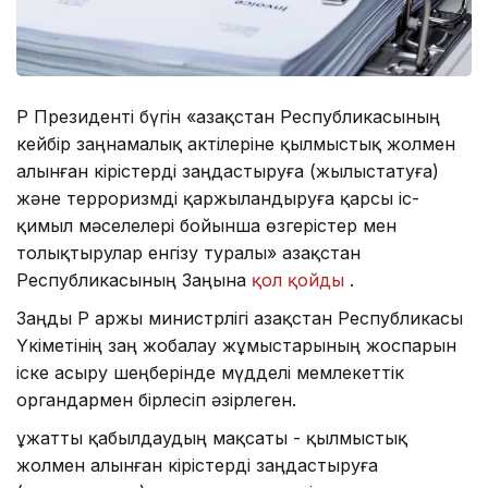
ҚР Президенті бүгін «Қазақстан Республикасының
кейбір заңнамалық актілеріне қылмыстық жолмен
алынған кірістерді заңдастыруға (жылыстатуға)
және терроризмді қаржыландыруға қарсы іс-
қимыл мәселелері бойынша өзгерістер мен
толықтырулар енгізу туралы» Қазақстан
Республикасының Заңына
қол қойды
.
Заңды ҚР Қаржы министрлігі Қазақстан Республикасы
Үкіметінің заң жобалау жұмыстарының жоспарын
іске асыру шеңберінде мүдделі мемлекеттік
органдармен бірлесіп әзірлеген.
Құжатты қабылдаудың мақсаты - қылмыстық
жолмен алынған кірістерді заңдастыруға