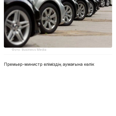
Фото: Business Media
Премьер-министр еліміздің аумағына көлік
құралдарын заңсыз әкелу фактілері әлі де тіркеліп
жатқанын атап өтті. Мұндай көліктердің басым
бөлігі техникалық және экологиялық талаптарға
сай келмейді.
— Бұл, соның ішінде кедендік заңнама
нормаларын құқықтық қолдану
тәжірибесіндегі олқылықтарға