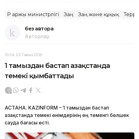
ҚР Қаржы министрлігі
Заң
Заң және құқық
Терро
без автора
Авторлар
10:04, 03 Тамыз 2026
1 тамыздан бастап Қазақстанда
темекі қымбаттады
АСТАНА. KAZINFORM – 1 тамыздан бастап
Қазақстанда темекі өнімдерінің ең төменгі бөлшек
сауда бағасы өсті.