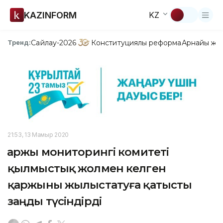
KAZINFORM
KZ
Сайлау-2026
Конституциялық реформа
Арнайы жо
Тренд:
21:53, 13 Мамыр 2020
Қаржы мониторингі комитеті
қылмыстық жолмен келген
қаржыны жылыстатуға қатысты
заңды түсіндірді