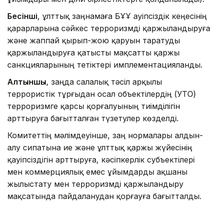
Бесінші
, ұлттық заңнамаға БҰҰ Қауіпсіздік кеңесінің
қарарларына сәйкес терроризмді қаржыландыруға
және жаппай қырып-жою қаруын таратуды
қаржыландыруға қатысты мақсатты қаржы
санкцияларының тетіктері имплементацияланды.
Алтыншы
, заңда салалық тәсіл арқылы
террористік тұрғыдан осал объектілердің (УТО)
терроризмге қарсы қорғалуының тиімділігін
арттыруға бағытталған түзетулер көзделді.
Комитеттің мәлімдеуінше, заң нормалары алдын-
алу сипатына ие және ұлттық қаржы жүйесінің
қауіпсіздігін арттыруға, кәсіпкерлік субъектілері
мен коммерциялық емес ұйымдарды ақшаны
жылыстату мен терроризмді қаржыландыру
мақсатында пайдаланудан қорғауға бағытталды.