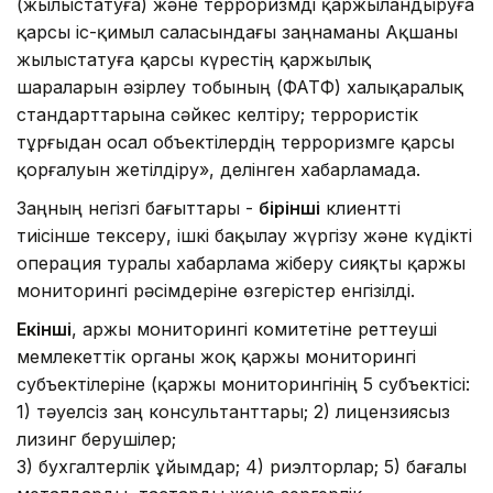
(жылыстатуға) және терроризмді қаржыландыруға
қарсы іс-қимыл саласындағы заңнаманы Ақшаны
жылыстатуға қарсы күрестің қаржылық
шараларын әзірлеу тобының (ФАТФ) халықаралық
стандарттарына сәйкес келтіру; террористік
тұрғыдан осал объектілердің терроризмге қарсы
қорғалуын жетілдіру», делінген хабарламада.
Заңның негізгі бағыттары -
бірінші
клиентті
тиісінше тексеру, ішкі бақылау жүргізу және күдікті
операция туралы хабарлама жіберу сияқты қаржы
мониторингі рәсімдеріне өзгерістер енгізілді.
Екінші
, Қаржы мониторингі комитетіне реттеуші
мемлекеттік органы жоқ қаржы мониторингі
субъектілеріне (қаржы мониторингінің 5 субъектісі:
1) тәуелсіз заң консультанттары; 2) лицензиясыз
лизинг берушілер;
3) бухгалтерлік ұйымдар; 4) риэлторлар; 5) бағалы