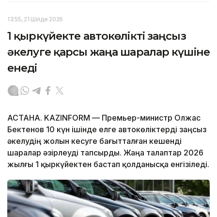
13:55, 21 Шілде 2026
1 қыркүйекте автокөлікті заңсыз
әкелуге қарсы жаңа шаралар күшіне
енеді
АСТАНА. KAZINFORM — Премьер-министр Олжас
Бектенов 10 күн ішінде елге автокөліктерді заңсыз
әкелудің жолын кесуге бағытталған кешенді
шаралар әзірлеуді тапсырды. Жаңа талаптар 2026
жылғы 1 қыркүйектен бастап қолданысқа енгізіледі.