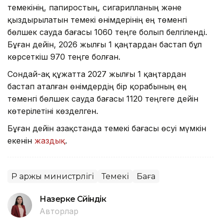
темекінің, папиростың, сигарилланың және
қыздырылатын темекі өнімдерінің ең төменгі
бөлшек сауда бағасы 1060 теңге болып белгіленді.
Бұған дейін, 2026 жылғы 1 қаңтардан бастап бұл
көрсеткіш 970 теңге болған.
Сондай-ақ құжатта 2027 жылғы 1 қаңтардан
бастап аталған өнімдердің бір қорабының ең
төменгі бөлшек сауда бағасы 1120 теңгеге дейін
көтерілетіні көзделген.
Бұған дейін Қазақстанда темекі бағасы өсуі мүмкін
екенін
жаздық
.
ҚР Қаржы министрлігі
Темекі
Баға
Назерке Сүйіндік
Авторлар